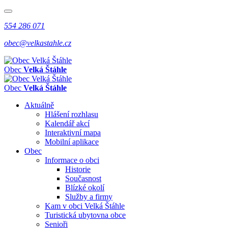
554 286 071
obec@velkastahle.cz
Obec
Velká Štáhle
Obec
Velká Štáhle
Aktuálně
Hlášení rozhlasu
Kalendář akcí
Interaktivní mapa
Mobilní aplikace
Obec
Informace o obci
Historie
Současnost
Blízké okolí
Služby a firmy
Kam v obci Velká Štáhle
Turistická ubytovna obce
Senioři