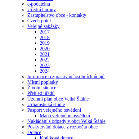
e-podatelna
Úřední hodiny
Zastupitelstvo obce - kontakty
Czech point
Veřejné zakázky
2017
2018
2019
2020
2021
2022
2023
2024
Informace o zpracování osobních údajů
Místní poplatky
Životní situace
Přehled úřadů
Územní plán obce Velká Štáhle
Urbanistická studie
Pasport veřejného osvětlení
Mapa veřejného osvětlení
Nakládání s odpady v obci Velká Štáhle
Poskytování dotace z rozpočtu obce
Dotace
Kotlíková dotace