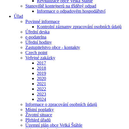
Revitalizace obce Velká Štáhle
Stanoviště kontejnerů na tříděný odpad
Informace o odpadovém hospodářství
Úřad
Povinné informace
Kontrolní záznamy zpracování osobních údajů
Úřední deska
e-podatelna
Úřední hodiny
Zastupitelstvo obce - kontakty
Czech point
Veřejné zakázky
2017
2018
2019
2020
2021
2022
2023
2024
Informace o zpracování osobních údajů
Místní poplatky
Životní situace
Přehled úřadů
Územní plán obce Velká Štáhle