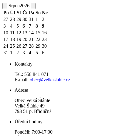
Srpen
2026
Po
Út
St
Čt
Pá
So
Ne
27
28
29
30
31
1
2
3
4
5
6
7
8
9
10
11
12
13
14
15
16
17
18
19
20
21
22
23
24
25
26
27
28
29
30
31
1
2
3
4
5
6
Kontakty
Tel.: 558 841 071
E-mail:
obec@velkastahle.cz
Adresa
Obec Velká Štáhle
Velká Štáhle 49
793 51 p. Břidličná
Úřední hodiny
Pondělí: 7:00-17:00