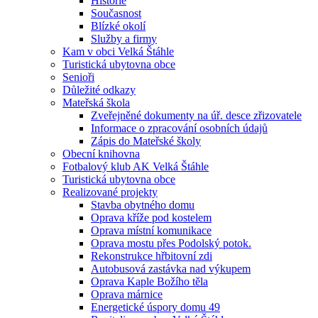
Historie
Současnost
Blízké okolí
Služby a firmy
Kam v obci Velká Štáhle
Turistická ubytovna obce
Senioři
Důležité odkazy
Mateřská škola
Zveřejněné dokumenty na úř. desce zřizovatele
Informace o zpracování osobních údajů
Zápis do Mateřské školy
Obecní knihovna
Fotbalový klub AK Velká Štáhle
Turistická ubytovna obce
Realizované projekty
Stavba obytného domu
Oprava kříže pod kostelem
Oprava místní komunikace
Oprava mostu přes Podolský potok.
Rekonstrukce hřbitovní zdi
Autobusová zastávka nad výkupem
Oprava Kaple Božího těla
Oprava márnice
Energetické úspory domu 49