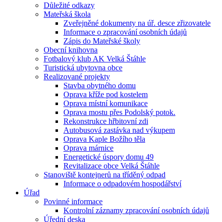
Důležité odkazy
Mateřská škola
Zveřejněné dokumenty na úř. desce zřizovatele
Informace o zpracování osobních údajů
Zápis do Mateřské školy
Obecní knihovna
Fotbalový klub AK Velká Štáhle
Turistická ubytovna obce
Realizované projekty
Stavba obytného domu
Oprava kříže pod kostelem
Oprava místní komunikace
Oprava mostu přes Podolský potok.
Rekonstrukce hřbitovní zdi
Autobusová zastávka nad výkupem
Oprava Kaple Božího těla
Oprava márnice
Energetické úspory domu 49
Revitalizace obce Velká Štáhle
Stanoviště kontejnerů na tříděný odpad
Informace o odpadovém hospodářství
Úřad
Povinné informace
Kontrolní záznamy zpracování osobních údajů
Úřední deska