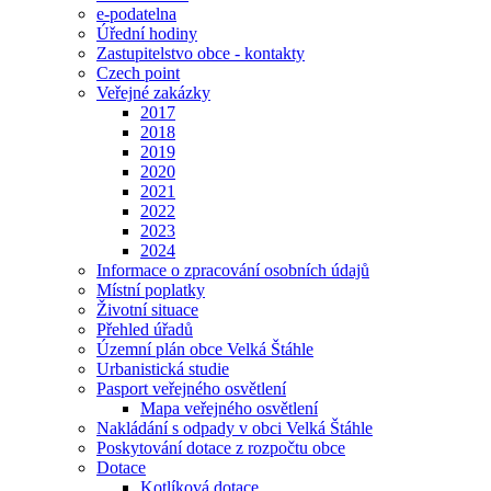
e-podatelna
Úřední hodiny
Zastupitelstvo obce - kontakty
Czech point
Veřejné zakázky
2017
2018
2019
2020
2021
2022
2023
2024
Informace o zpracování osobních údajů
Místní poplatky
Životní situace
Přehled úřadů
Územní plán obce Velká Štáhle
Urbanistická studie
Pasport veřejného osvětlení
Mapa veřejného osvětlení
Nakládání s odpady v obci Velká Štáhle
Poskytování dotace z rozpočtu obce
Dotace
Kotlíková dotace