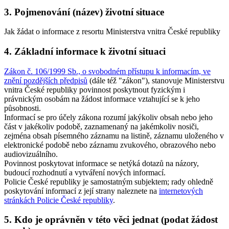
3. Pojmenování (název) životní situace
Jak žádat o informace z resortu Ministerstva vnitra České republiky
4. Základní informace k životní situaci
Zákon č. 106/1999 Sb., o svobodném přístupu k informacím, ve
znění pozdějších předpisů
(dále též "zákon"), stanovuje Ministerstvu
vnitra České republiky povinnost poskytnout fyzickým i
právnickým osobám na žádost informace vztahující se k jeho
působnosti.
Informací se pro účely zákona rozumí jakýkoliv obsah nebo jeho
část v jakékoliv podobě, zaznamenaný na jakémkoliv nosiči,
zejména obsah písemného záznamu na listině, záznamu uloženého v
elektronické podobě nebo záznamu zvukového, obrazového nebo
audiovizuálního.
Povinnost poskytovat informace se netýká dotazů na názory,
budoucí rozhodnutí a vytváření nových informací.
Policie České republiky je samostatným subjektem; rady ohledně
poskytování informací z její strany naleznete na
internetových
stránkách Policie České republiky
.
5. Kdo je oprávněn v této věci jednat (podat žádost