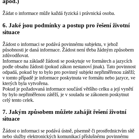
apod.)
Žádat o informace může každá fyzická i právnická osoba.
6. Jaké jsou podmínky a postup pro řešení životní
situace
Žádost o informaci se podává povinnému subjektu, v jehož
působnosti je daná informace. Žádost není třeba žádným způsobem
zdůvodňovat.
Informace na základě žádosti se poskytuje ve formátech a jazycích
podle obsahu žádosti (pokud zákon nestanoví jinak). Tato povinnost
odpadá, pokud by to bylo pro povinný subjekt nepřiměřenou zátěží;
v tomto případě je informace poskytnuta ve formátu nebo jazyce, ve
kterých byla vytvořena.
Pokud je požadovaná informace součástí většího celku a její vynětí
by bylo nepřiměřenou zátěží, je v souladu se zákonem poskytnut
celý tento celek.
7. Jakým způsobem můžete zahájit řešení životní
situace
Žádost o informaci se podává ústně, písemně či prostřednictvím sítě
nebo služby elektronických komunikací příslušnému povinnému