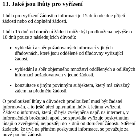
13. Jaké jsou lhůty pro vyřízení
Lhůta pro vyřízení žádosti o informaci je 15 dnů ode dne přijetí
žádosti nebo od doplnění žádosti.
Lhůta 15 dnů od doručení žádosti může být prodloužena nejvýše o
10 dnů pouze z následujících důvodů:
vyhledání a sběr požadovaných informací v jiných
úřadovnách, které jsou oddělené od úřadovny vyřizující
žádost,
vyhledání a sběr objemného množství oddělených a odlišných
informací požadovaných v jedné žádosti,
konzultace s jiným povinným subjektem, který má závažný
zájem na předmětu žádosti.
O prodloužení lhůty a důvodech prodloužení musí být žadatel
informován, a to ještě před uplynutím lhůty k jejímu vyřízení.
Žádost o informaci, která již byla zveřejněna např. na internetu, v
informačních brožurách apod., se zpravidla vyřizuje poskytnutím
údajů o zveřejnění, nejpozději do 7 dnů od doručení žádosti. Sdělení
žadatele, že trvá na přímém poskytnutí informace, se považuje za
nové podání žádosti.