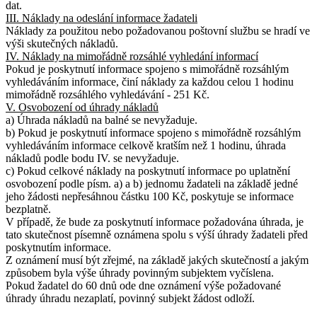
dat.
III. Náklady na odeslání informace žadateli
Náklady za použitou nebo požadovanou poštovní službu se hradí ve
výši skutečných nákladů.
IV. Náklady na mimořádně rozsáhlé vyhledání informací
Pokud je poskytnutí informace spojeno s mimořádně rozsáhlým
vyhledáváním informace, činí náklady za každou celou 1 hodinu
mimořádně rozsáhlého vyhledávání - 251 Kč.
V. Osvobození od úhrady nákladů
a) Úhrada nákladů na balné se nevyžaduje.
b) Pokud je poskytnutí informace spojeno s mimořádně rozsáhlým
vyhledáváním informace celkově kratším než 1 hodinu, úhrada
nákladů podle bodu IV. se nevyžaduje.
c) Pokud celkové náklady na poskytnutí informace po uplatnění
osvobození podle písm. a) a b) jednomu žadateli na základě jedné
jeho žádosti nepřesáhnou částku 100 Kč, poskytuje se informace
bezplatně.
V případě, že bude za poskytnutí informace požadována úhrada, je
tato skutečnost písemně oznámena spolu s výší úhrady žadateli před
poskytnutím informace.
Z oznámení musí být zřejmé, na základě jakých skutečností a jakým
způsobem byla výše úhrady povinným subjektem vyčíslena.
Pokud žadatel do 60 dnů ode dne oznámení výše požadované
úhrady úhradu nezaplatí, povinný subjekt žádost odloží.