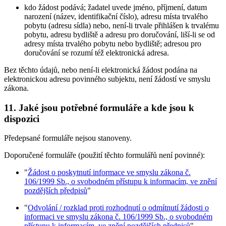
kdo žádost podává; žadatel uvede jméno, příjmení, datum
narození (název, identifikační číslo), adresu místa trvalého
pobytu (adresu sídla) nebo, není-li trvale přihlášen k trvalému
pobytu, adresu bydliště a adresu pro doručování, liší-li se od
adresy místa trvalého pobytu nebo bydliště; adresou pro
doručování se rozumí též elektronická adresa.
Bez těchto údajů, nebo není-li elektronická žádost podána na
elektronickou adresu povinného subjektu, není žádostí ve smyslu
zákona.
11. Jaké jsou potřebné formuláře a kde jsou k
dispozici
Předepsané formuláře nejsou stanoveny.
Doporučené formuláře (použití těchto formulářů není povinné):
"
Žádost o poskytnutí informace ve smyslu zákona č.
106/1999 Sb., o svobodném přístupu k informacím, ve znění
pozdějších předpisů
"
"
Odvolání / rozklad proti rozhodnutí o odmítnutí žádosti o
informaci ve smyslu zákona č. 106/1999 Sb., o svobodném
přístupu k informacím, ve znění pozdějších předpisů
"