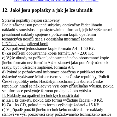
12. Jaké jsou poplatky a jak je lze uhradit
Správní poplatky nejsou stanoveny.
Podle zákona jsou povinné subjekty oprávněny žádat úhradu
nákladů v souvislosti s poskytováním informací, jejichž výše nesmí
přesáhnout náklady spojené s pořízením kopií, opatřením
technických nosičů dat a s odesláním informací žadateli.
I. Náklady na pořízení kopií
a) Za pořízení jednostranné kopie formátu A4 - 1,50 Kč.
b) Za pořízení oboustranné kopie formátu A4 - 2,60 Kč.
c) Výše úhrady za pořízení jednostranné nebo oboustranné kopie
jiného formátu než formátu A4 se stanoví jako poměrný násobek
sazby, byť i částečně zaplněné, formátu A4.
d) Pokud je požadovaná informace obsažena v publikaci nebo
tiskovině vydávané Ministerstvem vnitra České republiky, Policií
České republiky nebo Hasičským záchranným sborem České
republiky, hradí se náklady ve výši ceny příslušného výtisku, pokud
se informace poskytuje formou prodeje tohoto výtisku.
II. Náklady na opatření technických nosičů dat
a) Za 1 ks diskety, pokud tuto formu vyžaduje žadatel - 8 Kč.
b) Za 1 ks CD, pokud tuto formu vyžaduje žadatel - 15 Kč.
c) V případě použití jiného technického nosiče dat se náklady
stanoví ve výši pořizovací ceny požadovaného technického nosiče