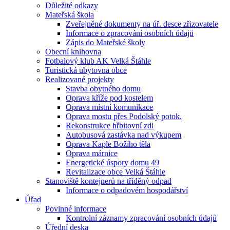
Důležité odkazy
Mateřská škola
Zveřejněné dokumenty na úř. desce zřizovatele
Informace o zpracování osobních údajů
Zápis do Mateřské školy
Obecní knihovna
Fotbalový klub AK Velká Štáhle
Turistická ubytovna obce
Realizované projekty
Stavba obytného domu
Oprava kříže pod kostelem
Oprava místní komunikace
Oprava mostu přes Podolský potok.
Rekonstrukce hřbitovní zdi
Autobusová zastávka nad výkupem
Oprava Kaple Božího těla
Oprava márnice
Energetické úspory domu 49
Revitalizace obce Velká Štáhle
Stanoviště kontejnerů na tříděný odpad
Informace o odpadovém hospodářství
Úřad
Povinné informace
Kontrolní záznamy zpracování osobních údajů
Úřední deska