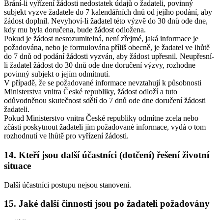
Brání-li vyřízení žádosti nedostatek údajů o žadateli, povinný
subjekt vyzve žadatele do 7 kalendářních dnů od jejího podání, aby
žádost doplnil. Nevyhoví-li žadatel této výzvě do 30 dnů ode dne,
kdy mu byla doručena, bude žádost odložena.
Pokud je žádost nesrozumitelná, není zřejmé, jaká informace je
požadována, nebo je formulována příliš obecně, je žadatel ve lhůtě
do 7 dnů od podání žádosti vyzván, aby žádost upřesnil. Neupřesní-
li žadatel žádost do 30 dnů ode dne doručení výzvy, rozhodne
povinný subjekt o jejím odmítnutí.
V případě, že se požadované informace nevztahují k působnosti
Ministerstva vnitra České republiky, žádost odloží a tuto
odůvodněnou skutečnost sdělí do 7 dnů ode dne doručení žádosti
žadateli.
Pokud Ministerstvo vnitra České republiky odmítne zcela nebo
zčásti poskytnout žadateli jím požadované informace, vydá o tom
rozhodnutí ve lhůtě pro vyřízení žádosti.
14. Kteří jsou další účastníci (dotčení) řešení životní
situace
Další účastníci postupu nejsou stanoveni.
15. Jaké další činnosti jsou po žadateli požadovány