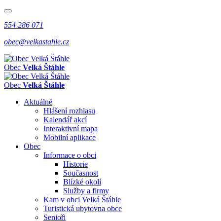
554 286 071
obec@velkastahle.cz
Obec
Velká Štáhle
Obec
Velká Štáhle
Aktuálně
Hlášení rozhlasu
Kalendář akcí
Interaktivní mapa
Mobilní aplikace
Obec
Informace o obci
Historie
Současnost
Blízké okolí
Služby a firmy
Kam v obci Velká Štáhle
Turistická ubytovna obce
Senioři