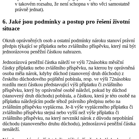
v takovém rozsahu, že není schopna v této věci samostatně
právně jednat).
6. Jaké jsou podmínky a postup pro řešení životní
situace
Okruh oprávněných osob a ostatní podmínky nároku stanoví právní
předpis týkající se příplatku nebo zvláštního příspěvku, který má být
jednorázovou peněžní částkou nahrazen.
Jednorázová peněžní částka náleží ve výši 72násobku měsíční
částky příplatku nebo zvláštního příspěvku, na kterou by oprávněná
osoba měla nárok, kdyby důchod (stanovený druh důchodu) z
českého důchodového pojištění pobírala, resp. ve výši 72násobku
rozdílu mezi částkou představující výši příplatku či zvláštního
příspěvku, který by oprávněné osobě náležel, pokud by důchod
(stanovený druh důchodu) pobírala, a částkou, která je této osobě na
příplatku náležejícím podle téhož právního předpisu nebo na
zvláštním příspěvku vyplácena. Je-li výše vypláceného příplatku či
zvláštního příspěvku stejná nebo vyšší než výše příplatku či
zvláštního příspěvku, na který nevznikl nárok z důvodu nepobírání
důchodu (stanoveného druhu důchodu), jednorázová peněžní částka
nenáleží.