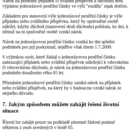
Nárok na pobíraný příplatek či zvláštní příspěvek k důchodu není
výplatou jednorázové peněžní částky ve výši "rozdílu" nijak dotčen.
Základem pro stanovení výše jednorázové peněžní částky je výše
příplatku nebo zvláštního příspěvku, který by oprávněné osobě
náležel, kdyby důchod (stanovený druh důchodu) pobírala, ke dni, k
němuž na ni oprávněné osobě vznikl nárok.
Nárok na jednorázovou peněžní částku vzniká ke dni splnění
podmínek pro její poskytnutí, nejdříve však dnem 1.7.2009.
S výjimkou osob, které žádají o jednorázovou peněžní částku
nahrazující příplatek nebo zvláštní příspěvek náležející k vdovskému
či vdoveckému důchodu, je nárok na jednorázovou peněžní částku
podmíněn dosažením věku 65 let.
Přiznáním jednorázové peněžní částky zaniká nárok na příplatek
nebo zvláštní příspěvek, na který by v budoucnu vznikl nárok ze
stejného důvodu.
7. Jakým způsobem můžete zahájit řešení životní
situace
Řízení lze zahájit pouze na podkladě písemné žádosti podané
některou z osob uvedených v bodě 05.