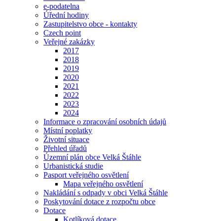
e-podatelna
Úřední hodiny
Zastupitelstvo obce - kontakty
Czech point
Veřejné zakázky
2017
2018
2019
2020
2021
2022
2023
2024
Informace o zpracování osobních údajů
Místní poplatky
Životní situace
Přehled úřadů
Územní plán obce Velká Štáhle
Urbanistická studie
Pasport veřejného osvětlení
Mapa veřejného osvětlení
Nakládání s odpady v obci Velká Štáhle
Poskytování dotace z rozpočtu obce
Dotace
Kotlíková dotace