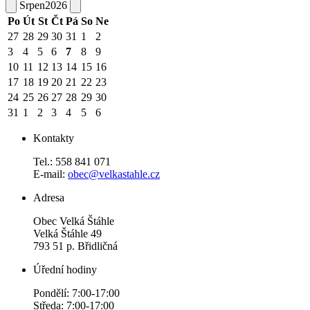
Srpen
2026
Po
Út
St
Čt
Pá
So
Ne
27
28
29
30
31
1
2
3
4
5
6
7
8
9
10
11
12
13
14
15
16
17
18
19
20
21
22
23
24
25
26
27
28
29
30
31
1
2
3
4
5
6
Kontakty
Tel.: 558 841 071
E-mail:
obec@velkastahle.cz
Adresa
Obec Velká Štáhle
Velká Štáhle 49
793 51 p. Břidličná
Úřední hodiny
Pondělí: 7:00-17:00
Středa: 7:00-17:00