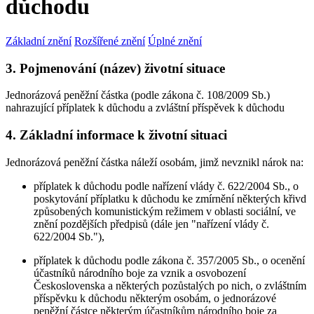
důchodu
Základní znění
Rozšířené znění
Úplné znění
3. Pojmenování (název) životní situace
Jednorázová peněžní částka (podle zákona č. 108/2009 Sb.)
nahrazující příplatek k důchodu a zvláštní příspěvek k důchodu
4. Základní informace k životní situaci
Jednorázová peněžní částka náleží osobám, jimž nevznikl nárok na:
příplatek k důchodu podle nařízení vlády č. 622/2004 Sb., o
poskytování příplatku k důchodu ke zmírnění některých křivd
způsobených komunistickým režimem v oblasti sociální, ve
znění pozdějších předpisů (dále jen "nařízení vlády č.
622/2004 Sb."),
příplatek k důchodu podle zákona č. 357/2005 Sb., o ocenění
účastníků národního boje za vznik a osvobození
Československa a některých pozůstalých po nich, o zvláštním
příspěvku k důchodu některým osobám, o jednorázové
peněžní částce některým účastníkům národního boje za