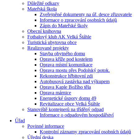
Důležité odkazy
Mateřská škola
Zveřejněné dokumenty na úř. desce zřizovatele
Informace o zpracování osobních údajů
Zápis do Mateřské školy
Obecní knihovna
Fotbalový klub AK Velká Štáhle
Turistická ubytovna obce
Realizované projekty
Stavba obytného domu
Oprava kříže pod kostelem
Oprava místní komunikace
Oprava mostu přes Podolský potok.
Rekonstrukce hřbitovní zdi
Autobusová zastávka nad výkupem
Oprava Kaple Božího těla
Oprava márnice
Energetické úspory domu 49
Revitalizace obce Velká Štáhle
Stanoviště kontejnerů na tříděný odpad
Informace o odpadovém hospodářství
Úřad
Povinné informace
Kontrolní záznamy zpracování osobních údajů
Úřední deska