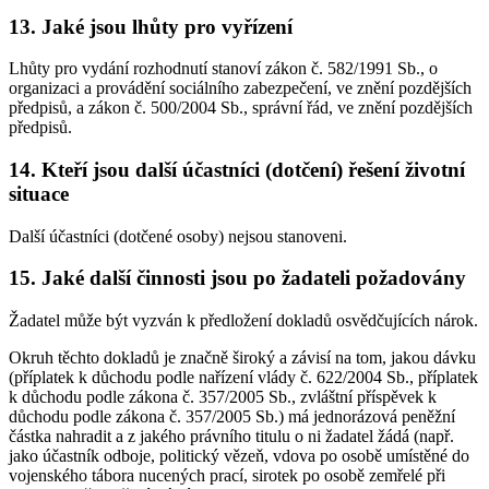
13. Jaké jsou lhůty pro vyřízení
Lhůty pro vydání rozhodnutí stanoví zákon č. 582/1991 Sb., o
organizaci a provádění sociálního zabezpečení, ve znění pozdějších
předpisů, a zákon č. 500/2004 Sb., správní řád, ve znění pozdějších
předpisů.
14. Kteří jsou další účastníci (dotčení) řešení životní
situace
Další účastníci (dotčené osoby) nejsou stanoveni.
15. Jaké další činnosti jsou po žadateli požadovány
Žadatel může být vyzván k předložení dokladů osvědčujících nárok.
Okruh těchto dokladů je značně široký a závisí na tom, jakou dávku
(příplatek k důchodu podle nařízení vlády č. 622/2004 Sb., příplatek
k důchodu podle zákona č. 357/2005 Sb., zvláštní příspěvek k
důchodu podle zákona č. 357/2005 Sb.) má jednorázová peněžní
částka nahradit a z jakého právního titulu o ni žadatel žádá (např.
jako účastník odboje, politický vězeň, vdova po osobě umístěné do
vojenského tábora nucených prací, sirotek po osobě zemřelé při