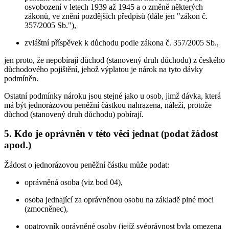
osvobození v letech 1939 až 1945 a o změně některých
zákonů, ve znění pozdějších předpisů (dále jen "zákon č.
357/2005 Sb."),
zvláštní příspěvek k důchodu podle zákona č. 357/2005 Sb.,
jen proto, že nepobírají důchod (stanovený druh důchodu) z českého
důchodového pojištění, jehož výplatou je nárok na tyto dávky
podmíněn.
Ostatní podmínky nároku jsou stejné jako u osob, jimž dávka, která
má být jednorázovou peněžní částkou nahrazena, náleží, protože
důchod (stanovený druh důchodu) pobírají.
5. Kdo je oprávněn v této věci jednat (podat žádost
apod.)
Žádost o jednorázovou peněžní částku může podat:
oprávněná osoba (viz bod 04),
osoba jednající za oprávněnou osobu na základě plné moci
(zmocněnec),
opatrovník oprávněné osoby (jejíž svéprávnost byla omezena