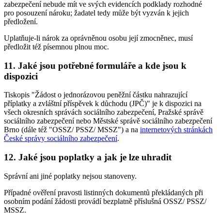
zabezpečení nebude mít ve svých evidencích podklady rozhodné
pro posouzení nároku; žadatel tedy může být vyzván k jejich
předložení.
Uplatňuje-li nárok za oprávněnou osobu její zmocněnec, musí
předložit též písemnou plnou moc.
11. Jaké jsou potřebné formuláře a kde jsou k
dispozici
Tiskopis "Žádost o jednorázovou peněžní částku nahrazující
příplatky a zvláštní příspěvek k důchodu (JPČ)" je k dispozici na
všech okresních správách sociálního zabezpečení, Pražské správě
sociálního zabezpečení nebo Městské správě sociálního zabezpečení
Brno (dále též "OSSZ/ PSSZ/ MSSZ") a na
internetových stránkách
České správy sociálního zabezpečení
.
12. Jaké jsou poplatky a jak je lze uhradit
Správní ani jiné poplatky nejsou stanoveny.
Případné ověření pravosti listinných dokumentů překládaných při
osobním podání žádosti provádí bezplatně příslušná OSSZ/ PSSZ/
MSSZ.