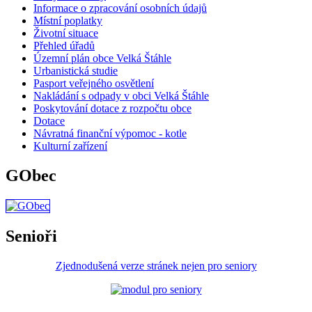
Informace o zpracování osobních údajů
Místní poplatky
Životní situace
Přehled úřadů
Územní plán obce Velká Štáhle
Urbanistická studie
Pasport veřejného osvětlení
Nakládání s odpady v obci Velká Štáhle
Poskytování dotace z rozpočtu obce
Dotace
Návratná finanční výpomoc - kotle
Kulturní zařízení
GObec
Senioři
Zjednodušená verze stránek nejen pro seniory