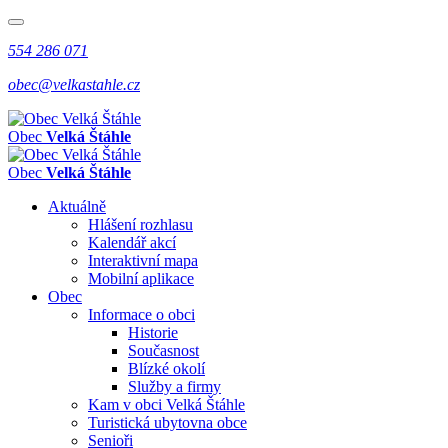
554 286 071
obec@velkastahle.cz
Obec
Velká Štáhle
Obec
Velká Štáhle
Aktuálně
Hlášení rozhlasu
Kalendář akcí
Interaktivní mapa
Mobilní aplikace
Obec
Informace o obci
Historie
Současnost
Blízké okolí
Služby a firmy
Kam v obci Velká Štáhle
Turistická ubytovna obce
Senioři