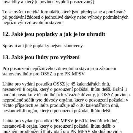
invalidity a který je povinen vyplnit posuzovaný).
To se ovšem netýká formulářů, které jsou předepsané a používané
při podávání žádostí o jednotlivé dávky nebo výhody podmíněných
nepříznivým zdravotním stavem.
12. Jaké jsou poplatky a jak je lze uhradit
Správní ani jiné poplatky nejsou stanoveny.
13. Jaké jsou lhůty pro vyřízení
Pro posouzení nepříznivého zdravotního stavu jsou zákonem
stanoveny lhůty pro OSSZ a pro PK MPSV.
Lhůta pro vydání posudku OSSZ je 45 kalendářních dnů,
nestanovil-li orgán, který o posouzení požádal, lhůtu delší. Brání-li
podání posudku v těchto lhůtách závažné důvody, je OSSZ povinna
neprodleně sdělit tyto důvody orgánu, který o posouzení požádal; v
těchto případech se lhůta prodlužuje až o 30 kalendářních dnů,
nestanovil-li orgán, který o posouzení požádal, lhůtu delší.
Lhůta pro vydání posudku PK MPSV je 60 kalendářních dnů,
nestanovil-li orgán, který o posouzení požádal, lhůtu delší; o
možném prodloužení lhůty platí pro PK MPSV shodná pravidla