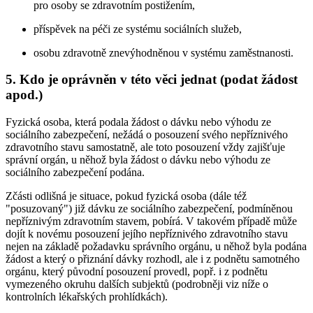
pro osoby se zdravotním postižením,
příspěvek na péči ze systému sociálních služeb,
osobu zdravotně znevýhodněnou v systému zaměstnanosti.
5. Kdo je oprávněn v této věci jednat (podat žádost
apod.)
Fyzická osoba, která podala žádost o dávku nebo výhodu ze
sociálního zabezpečení, nežádá o posouzení svého nepříznivého
zdravotního stavu samostatně, ale toto posouzení vždy zajišťuje
správní orgán, u něhož byla žádost o dávku nebo výhodu ze
sociálního zabezpečení podána.
Zčásti odlišná je situace, pokud fyzická osoba (dále též
"posuzovaný") již dávku ze sociálního zabezpečení, podmíněnou
nepříznivým zdravotním stavem, pobírá. V takovém případě může
dojít k novému posouzení jejího nepříznivého zdravotního stavu
nejen na základě požadavku správního orgánu, u něhož byla podána
žádost a který o přiznání dávky rozhodl, ale i z podnětu samotného
orgánu, který původní posouzení provedl, popř. i z podnětu
vymezeného okruhu dalších subjektů (podrobněji viz níže o
kontrolních lékařských prohlídkách).