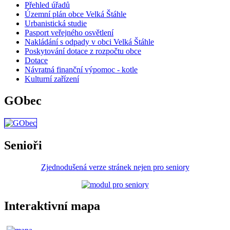
Přehled úřadů
Územní plán obce Velká Štáhle
Urbanistická studie
Pasport veřejného osvětlení
Nakládání s odpady v obci Velká Štáhle
Poskytování dotace z rozpočtu obce
Dotace
Návratná finanční výpomoc - kotle
Kulturní zařízení
GObec
Senioři
Zjednodušená verze stránek nejen pro seniory
Interaktivní mapa