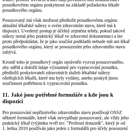
posudkovému orgánu poskytnout na základě požadavku lékaře
posudkového orgánu.
Posuzovaný má však možnost předložit posudkovému orgánu
aktuální lékařské nálezy o svém zdravotním stavu, které má k
dispozici. Uvedený postup je účelný zejména tehdy, pokud takové
nálezy nemá jeho praktický lékař ve zdravotní dokumentaci a lze
proto předpokládat, že je jako součást podkladů nebude mít ani lékař
posudkového orgánu, který se posouzením jeho zdravotního stavu
zabývá.
Kromě toho je posudkový orgán oprávněn vyzvat posuzovaného,
aby sdělil a doložil údaje významné pro vypracování posudku,
předložil poskytovateli zdravotních služeb lékařské nálezy
ošetřujících lékařů, které mu byly vydány, anebo poskytl jinou
součinnost potřebnou k vypracování posudku.
11. Jaké jsou potřebné formuláře a kde jsou k
dispozici
Pro posuzování nepříznivého zdravotního stavu používají OSSZ
některé formuláře, které však nevyplňuje posuzovaný, ale vždy jeho
praktický lékař (výjimku tvoří tzv. "Profesní dotazník", který je od
1. ledna 2010 používán jako jeden z formulářů pro účely posouzení