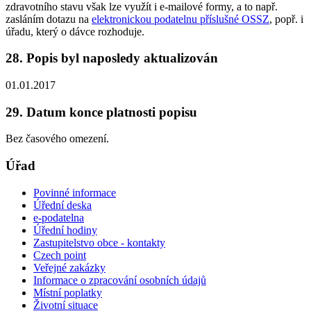
zdravotního stavu však lze využít i e-mailové formy, a to např.
zasláním dotazu na
elektronickou podatelnu příslušné OSSZ
, popř. i
úřadu, který o dávce rozhoduje.
28. Popis byl naposledy aktualizován
01.01.2017
29. Datum konce platnosti popisu
Bez časového omezení.
Úřad
Povinné informace
Úřední deska
e-podatelna
Úřední hodiny
Zastupitelstvo obce - kontakty
Czech point
Veřejné zakázky
Informace o zpracování osobních údajů
Místní poplatky
Životní situace