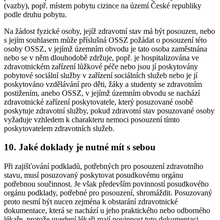
(vazby), popř. místem pobytu cizince na území České republiky
podle druhu pobytu.
Na žádost fyzické osoby, jejíž zdravotní stav má být posouzen, nebo
s jejím souhlasem může příslušná OSSZ požádat o posouzení této
osoby OSSZ, v jejímž územním obvodu je tato osoba zaměstnána
nebo se v něm dlouhodobě zdržuje, popř. je hospitalizována ve
zdravotnickém zařízení lůžkové péče nebo jsou jí poskytovány
pobytové sociální služby v zařízení sociálních služeb nebo je jí
poskytováno vzdělávání pro děti, žáky a studenty se zdravotním
postižením, anebo OSSZ, v jejímž územním obvodu se nachází
zdravotnické zařízení poskytovatele, který posuzované osobě
poskytuje zdravotní služby, pokud zdravotní stav posuzované osoby
vyžaduje vzhledem k charakteru nemoci posouzení tímto
poskytovatelem zdravotních služeb.
10. Jaké doklady je nutné mít s sebou
Při zajišťování podkladů, potřebných pro posouzení zdravotního
stavu, musí posuzovaný poskytovat posudkovému orgánu
potřebnou součinnost. Je však především povinností posudkového
orgánu podklady, potřebné pro posouzení, shromáždit. Posuzovaný
proto nesmí být nucen zejména k obstarání zdravotnické
dokumentace, která se nachází u jeho praktického nebo odborného
lékaře, protože uvedení lékaři mají povinnost tuto dokumentaci