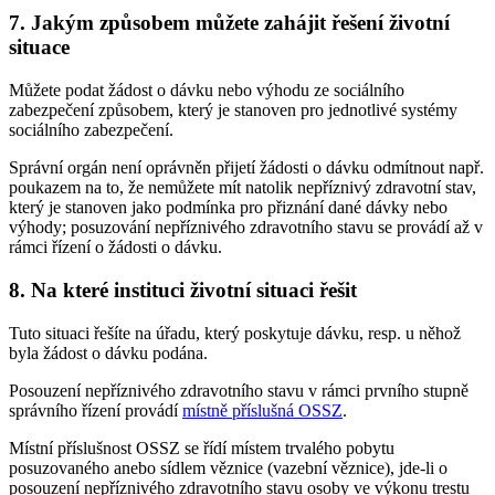
7. Jakým způsobem můžete zahájit řešení životní
situace
Můžete podat žádost o dávku nebo výhodu ze sociálního
zabezpečení způsobem, který je stanoven pro jednotlivé systémy
sociálního zabezpečení.
Správní orgán není oprávněn přijetí žádosti o dávku odmítnout např.
poukazem na to, že nemůžete mít natolik nepříznivý zdravotní stav,
který je stanoven jako podmínka pro přiznání dané dávky nebo
výhody; posuzování nepříznivého zdravotního stavu se provádí až v
rámci řízení o žádosti o dávku.
8. Na které instituci životní situaci řešit
Tuto situaci řešíte na úřadu, který poskytuje dávku, resp. u něhož
byla žádost o dávku podána.
Posouzení nepříznivého zdravotního stavu v rámci prvního stupně
správního řízení provádí
místně příslušná OSSZ
.
Místní příslušnost OSSZ se řídí místem trvalého pobytu
posuzovaného anebo sídlem věznice (vazební věznice), jde-li o
posouzení nepříznivého zdravotního stavu osoby ve výkonu trestu