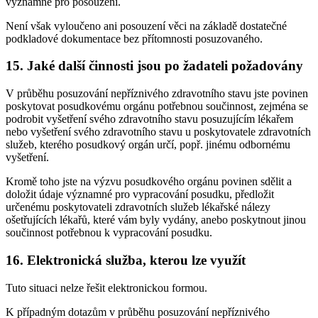
významné pro posouzení.
Není však vyloučeno ani posouzení věci na základě dostatečné
podkladové dokumentace bez přítomnosti posuzovaného.
15. Jaké další činnosti jsou po žadateli požadovány
V průběhu posuzování nepříznivého zdravotního stavu jste povinen
poskytovat posudkovému orgánu potřebnou součinnost, zejména se
podrobit vyšetření svého zdravotního stavu posuzujícím lékařem
nebo vyšetření svého zdravotního stavu u poskytovatele zdravotních
služeb, kterého posudkový orgán určí, popř. jinému odbornému
vyšetření.
Kromě toho jste na výzvu posudkového orgánu povinen sdělit a
doložit údaje významné pro vypracování posudku, předložit
určenému poskytovateli zdravotních služeb lékařské nálezy
ošetřujících lékařů, které vám byly vydány, anebo poskytnout jinou
součinnost potřebnou k vypracování posudku.
16. Elektronická služba, kterou lze využít
Tuto situaci nelze řešit elektronickou formou.
K případným dotazům v průběhu posuzování nepříznivého