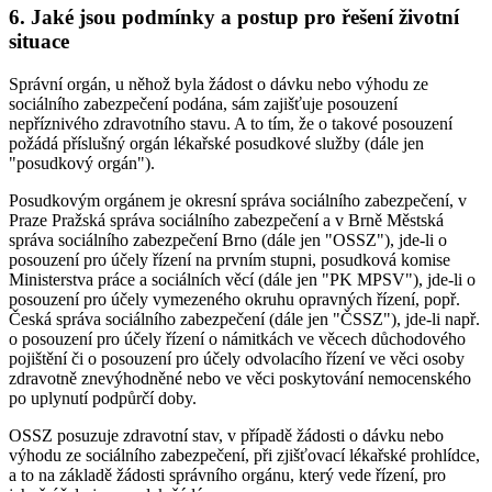
6. Jaké jsou podmínky a postup pro řešení životní
situace
Správní orgán, u něhož byla žádost o dávku nebo výhodu ze
sociálního zabezpečení podána, sám zajišťuje posouzení
nepříznivého zdravotního stavu. A to tím, že o takové posouzení
požádá příslušný orgán lékařské posudkové služby (dále jen
"posudkový orgán").
Posudkovým orgánem je okresní správa sociálního zabezpečení, v
Praze Pražská správa sociálního zabezpečení a v Brně Městská
správa sociálního zabezpečení Brno (dále jen "OSSZ"), jde-li o
posouzení pro účely řízení na prvním stupni, posudková komise
Ministerstva práce a sociálních věcí (dále jen "PK MPSV"), jde-li o
posouzení pro účely vymezeného okruhu opravných řízení, popř.
Česká správa sociálního zabezpečení (dále jen "ČSSZ"), jde-li např.
o posouzení pro účely řízení o námitkách ve věcech důchodového
pojištění či o posouzení pro účely odvolacího řízení ve věci osoby
zdravotně znevýhodněné nebo ve věci poskytování nemocenského
po uplynutí podpůrčí doby.
OSSZ posuzuje zdravotní stav, v případě žádosti o dávku nebo
výhodu ze sociálního zabezpečení, při zjišťovací lékařské prohlídce,
a to na základě žádosti správního orgánu, který vede řízení, pro