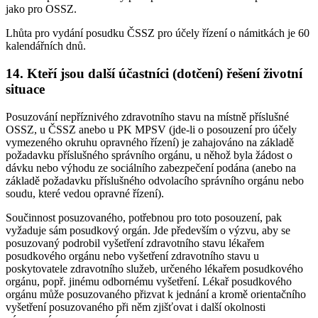
jako pro OSSZ.
Lhůta pro vydání posudku ČSSZ pro účely řízení o námitkách je 60
kalendářních dnů.
14. Kteří jsou další účastníci (dotčení) řešení životní
situace
Posuzování nepříznivého zdravotního stavu na místně příslušné
OSSZ, u ČSSZ anebo u PK MPSV (jde-li o posouzení pro účely
vymezeného okruhu opravného řízení) je zahajováno na základě
požadavku příslušného správního orgánu, u něhož byla žádost o
dávku nebo výhodu ze sociálního zabezpečení podána (anebo na
základě požadavku příslušného odvolacího správního orgánu nebo
soudu, které vedou opravné řízení).
Součinnost posuzovaného, potřebnou pro toto posouzení, pak
vyžaduje sám posudkový orgán. Jde především o výzvu, aby se
posuzovaný podrobil vyšetření zdravotního stavu lékařem
posudkového orgánu nebo vyšetření zdravotního stavu u
poskytovatele zdravotního služeb, určeného lékařem posudkového
orgánu, popř. jinému odbornému vyšetření. Lékař posudkového
orgánu může posuzovaného přizvat k jednání a kromě orientačního
vyšetření posuzovaného při něm zjišťovat i další okolnosti