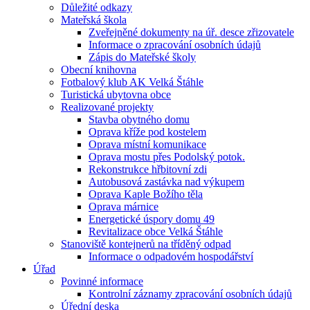
Důležité odkazy
Mateřská škola
Zveřejněné dokumenty na úř. desce zřizovatele
Informace o zpracování osobních údajů
Zápis do Mateřské školy
Obecní knihovna
Fotbalový klub AK Velká Štáhle
Turistická ubytovna obce
Realizované projekty
Stavba obytného domu
Oprava kříže pod kostelem
Oprava místní komunikace
Oprava mostu přes Podolský potok.
Rekonstrukce hřbitovní zdi
Autobusová zastávka nad výkupem
Oprava Kaple Božího těla
Oprava márnice
Energetické úspory domu 49
Revitalizace obce Velká Štáhle
Stanoviště kontejnerů na tříděný odpad
Informace o odpadovém hospodářství
Úřad
Povinné informace
Kontrolní záznamy zpracování osobních údajů
Úřední deska