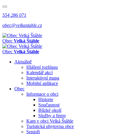
554 286 071
obec@velkastahle.cz
Obec
Velká Štáhle
Obec
Velká Štáhle
Aktuálně
Hlášení rozhlasu
Kalendář akcí
Interaktivní mapa
Mobilní aplikace
Obec
Informace o obci
Historie
Současnost
Blízké okolí
Služby a firmy
Kam v obci Velká Štáhle
Turistická ubytovna obce
Senioři