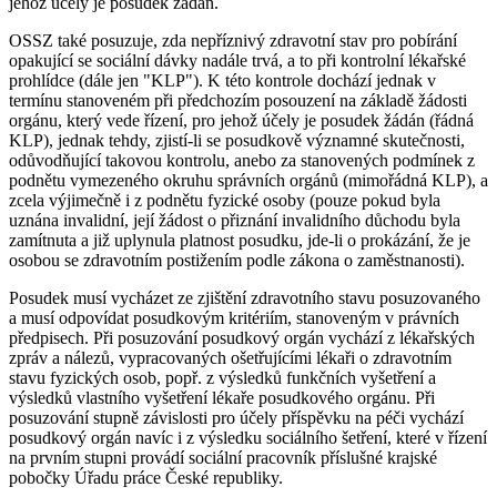
jehož účely je posudek žádán.
OSSZ také posuzuje, zda nepříznivý zdravotní stav pro pobírání
opakující se sociální dávky nadále trvá, a to při kontrolní lékařské
prohlídce (dále jen "KLP"). K této kontrole dochází jednak v
termínu stanoveném při předchozím posouzení na základě žádosti
orgánu, který vede řízení, pro jehož účely je posudek žádán (řádná
KLP), jednak tehdy, zjistí-li se posudkově významné skutečnosti,
odůvodňující takovou kontrolu, anebo za stanovených podmínek z
podnětu vymezeného okruhu správních orgánů (mimořádná KLP), a
zcela výjimečně i z podnětu fyzické osoby (pouze pokud byla
uznána invalidní, její žádost o přiznání invalidního důchodu byla
zamítnuta a již uplynula platnost posudku, jde-li o prokázání, že je
osobou se zdravotním postižením podle zákona o zaměstnanosti).
Posudek musí vycházet ze zjištění zdravotního stavu posuzovaného
a musí odpovídat posudkovým kritériím, stanoveným v právních
předpisech. Při posuzování posudkový orgán vychází z lékařských
zpráv a nálezů, vypracovaných ošetřujícími lékaři o zdravotním
stavu fyzických osob, popř. z výsledků funkčních vyšetření a
výsledků vlastního vyšetření lékaře posudkového orgánu. Při
posuzování stupně závislosti pro účely příspěvku na péči vychází
posudkový orgán navíc i z výsledku sociálního šetření, které v řízení
na prvním stupni provádí sociální pracovník příslušné krajské
pobočky Úřadu práce České republiky.