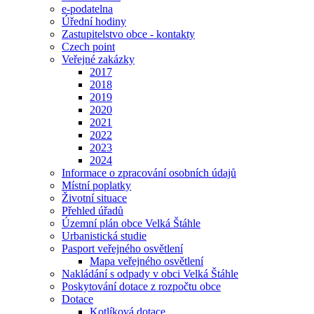
e-podatelna
Úřední hodiny
Zastupitelstvo obce - kontakty
Czech point
Veřejné zakázky
2017
2018
2019
2020
2021
2022
2023
2024
Informace o zpracování osobních údajů
Místní poplatky
Životní situace
Přehled úřadů
Územní plán obce Velká Štáhle
Urbanistická studie
Pasport veřejného osvětlení
Mapa veřejného osvětlení
Nakládání s odpady v obci Velká Štáhle
Poskytování dotace z rozpočtu obce
Dotace
Kotlíková dotace