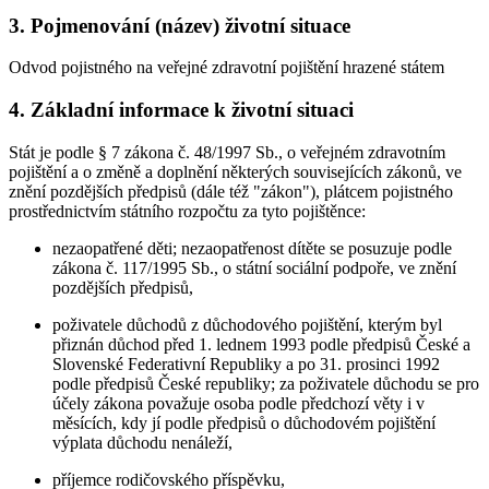
3. Pojmenování (název) životní situace
Odvod pojistného na veřejné zdravotní pojištění hrazené státem
4. Základní informace k životní situaci
Stát je podle § 7 zákona č. 48/1997 Sb., o veřejném zdravotním
pojištění a o změně a doplnění některých souvisejících zákonů, ve
znění pozdějších předpisů (dále též "zákon"), plátcem pojistného
prostřednictvím státního rozpočtu za tyto pojištěnce:
nezaopatřené děti; nezaopatřenost dítěte se posuzuje podle
zákona č. 117/1995 Sb., o státní sociální podpoře, ve znění
pozdějších předpisů,
poživatele důchodů z důchodového pojištění, kterým byl
přiznán důchod před 1. lednem 1993 podle předpisů České a
Slovenské Federativní Republiky a po 31. prosinci 1992
podle předpisů České republiky; za poživatele důchodu se pro
účely zákona považuje osoba podle předchozí věty i v
měsících, kdy jí podle předpisů o důchodovém pojištění
výplata důchodu nenáleží,
příjemce rodičovského příspěvku,