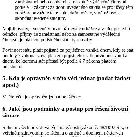
zaměstnanci nebo osobami samostatně výdělečně činnými
podle § 5 zákona; za dobu uvedeného studia se pro účely této
odrážky považuje také kalendářní měsíc, v němž osoba
ukončila uvedené studium.
Mají-li osoby, uvedené v první až deváté odrážce a v předposlední
odrážce, příjmy ze zaměstnání nebo ze samostatné výdělečné
činnosti, je plátcem pojistného stát i tyto osoby.
Povinnost státu platit pojistné za pojištěnce vzniká dnem, kdy se stát
podle § 7 zákona stává plátcem pojistného; tato povinnost zaniká
dnem, ke kterému stát přestal být podle § 7 zákona plátcem
pojistného.
5. Kdo je oprávněn v této věci jednat (podat žádost
apod.)
V této věci je oprávněn jednat pojištěnec.
6. Jaké jsou podmínky a postup pro řešení životní
situace
Splnění všech požadovaných náležitostí (zákon č. 48/1997 Sb., o
veřejném zdravotním pojištění a o změně a doplnění některých