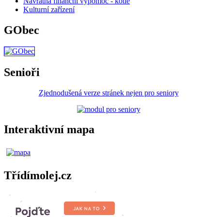
Návratná finanční výpomoc - kotle
Kulturní zařízení
GObec
Senioři
Zjednodušená verze stránek nejen pro seniory
Interaktivní mapa
Třídímolej.cz