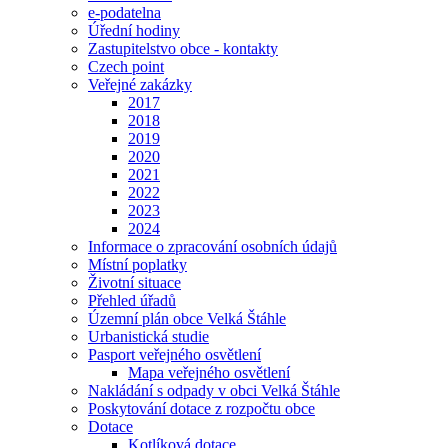
e-podatelna
Úřední hodiny
Zastupitelstvo obce - kontakty
Czech point
Veřejné zakázky
2017
2018
2019
2020
2021
2022
2023
2024
Informace o zpracování osobních údajů
Místní poplatky
Životní situace
Přehled úřadů
Územní plán obce Velká Štáhle
Urbanistická studie
Pasport veřejného osvětlení
Mapa veřejného osvětlení
Nakládání s odpady v obci Velká Štáhle
Poskytování dotace z rozpočtu obce
Dotace
Kotlíková dotace