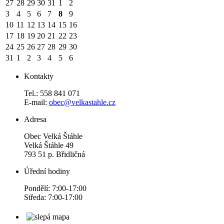
27
28
29
30
31
1
2
3
4
5
6
7
8
9
10
11
12
13
14
15
16
17
18
19
20
21
22
23
24
25
26
27
28
29
30
31
1
2
3
4
5
6
Kontakty
Tel.: 558 841 071
E-mail:
obec@velkastahle.cz
Adresa
Obec Velká Štáhle
Velká Štáhle 49
793 51 p. Břidličná
Úřední hodiny
Pondělí: 7:00-17:00
Středa: 7:00-17:00