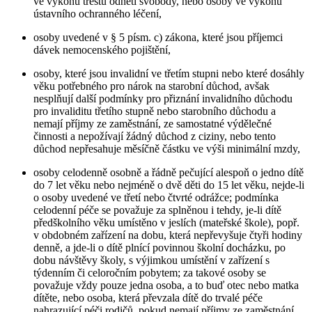
ve výkonu trestu odnětí svobody, nebo osoby ve výkonu
ústavního ochranného léčení,
osoby uvedené v § 5 písm. c) zákona, které jsou příjemci
dávek nemocenského pojištění,
osoby, které jsou invalidní ve třetím stupni nebo které dosáhly
věku potřebného pro nárok na starobní důchod, avšak
nesplňují další podmínky pro přiznání invalidního důchodu
pro invaliditu třetího stupně nebo starobního důchodu a
nemají příjmy ze zaměstnání, ze samostatné výdělečné
činnosti a nepožívají žádný důchod z ciziny, nebo tento
důchod nepřesahuje měsíčně částku ve výši minimální mzdy,
osoby celodenně osobně a řádně pečující alespoň o jedno dítě
do 7 let věku nebo nejméně o dvě děti do 15 let věku, nejde-li
o osoby uvedené ve třetí nebo čtvrté odrážce; podmínka
celodenní péče se považuje za splněnou i tehdy, je-li dítě
předškolního věku umístěno v jeslích (mateřské škole), popř.
v obdobném zařízení na dobu, která nepřevyšuje čtyři hodiny
denně, a jde-li o dítě plnící povinnou školní docházku, po
dobu návštěvy školy, s výjimkou umístění v zařízení s
týdenním či celoročním pobytem; za takové osoby se
považuje vždy pouze jedna osoba, a to buď otec nebo matka
dítěte, nebo osoba, která převzala dítě do trvalé péče
nahrazující péči rodičů, pokud nemají příjmy ze zaměstnání