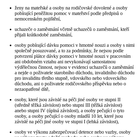
ženy na mateřské a osoby na rodičovské dovolené a osoby
pobírající peněžitou pomoc v mateřství podle předpisů o
nemocenském pojištění,
uchazeče o zaměstnání včetně uchazečů o zaměstnání, kteří
přijali krátkodobé zaměstnání,
osoby pobírající dávku pomoci v hmotné nouzi a osoby s nimi
společně posuzované, a to za podmínky, že nejsou podle
potvrzení plátce dávky pomoci v hmotné nouzi v pracovním
ani obdobném vztahu ani nevykonávají samostatnou
výdělečnou činnost, nejsou v evidenci uchazečů o zaměstnání
a nejde o poživatele starobního důchodu, invalidního důchodu
pro invaliditu třetího stupně, vdovského nebo vdoveckého
důchodu, ani o poživatele rodičovského příspěvku nebo o
nezaopatřené dítě,
osoby, které jsou závislé na péči jiné osoby ve stupni II
(středně těžká závislost) nebo stupni III (těžká závislost)
anebo stupni IV (úplná závislost), a osoby pečující o tyto
osoby, a osoby pečující o osoby mladší 10 let, které jsou
závislé na péči jiné osoby ve stupni I (lehká závislost),
osoby ve výkonu zabezpečovací detence nebo vazby, osoby