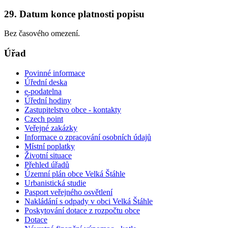
29. Datum konce platnosti popisu
Bez časového omezení.
Úřad
Povinné informace
Úřední deska
e-podatelna
Úřední hodiny
Zastupitelstvo obce - kontakty
Czech point
Veřejné zakázky
Informace o zpracování osobních údajů
Místní poplatky
Životní situace
Přehled úřadů
Územní plán obce Velká Štáhle
Urbanistická studie
Pasport veřejného osvětlení
Nakládání s odpady v obci Velká Štáhle
Poskytování dotace z rozpočtu obce
Dotace