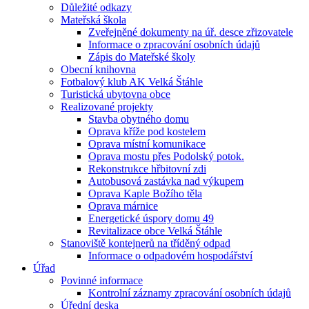
Důležité odkazy
Mateřská škola
Zveřejněné dokumenty na úř. desce zřizovatele
Informace o zpracování osobních údajů
Zápis do Mateřské školy
Obecní knihovna
Fotbalový klub AK Velká Štáhle
Turistická ubytovna obce
Realizované projekty
Stavba obytného domu
Oprava kříže pod kostelem
Oprava místní komunikace
Oprava mostu přes Podolský potok.
Rekonstrukce hřbitovní zdi
Autobusová zastávka nad výkupem
Oprava Kaple Božího těla
Oprava márnice
Energetické úspory domu 49
Revitalizace obce Velká Štáhle
Stanoviště kontejnerů na tříděný odpad
Informace o odpadovém hospodářství
Úřad
Povinné informace
Kontrolní záznamy zpracování osobních údajů
Úřední deska