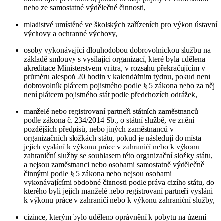
nebo ze samostatné výdělečné činnosti,
mladistvé umístěné ve školských zařízeních pro výkon ústavní
výchovy a ochranné výchovy,
osoby vykonávající dlouhodobou dobrovolnickou službu na
základě smlouvy s vysílající organizací, které byla udělena
akreditace Ministerstvem vnitra, v rozsahu překračujícím v
průměru alespoň 20 hodin v kalendářním týdnu, pokud není
dobrovolník plátcem pojistného podle § 5 zákona nebo za něj
není plátcem pojistného stát podle předchozích odrážek,
manželé nebo registrovaní partneři státních zaměstnanců
podle zákona č. 234/2014 Sb., o státní službě, ve znění
pozdějších předpisů, nebo jiných zaměstnanců v
organizačních složkách státu, pokud je následují do místa
jejich vyslání k výkonu práce v zahraničí nebo k výkonu
zahraniční služby se souhlasem této organizační složky státu,
a nejsou zaměstnanci nebo osobami samostatně výdělečně
činnými podle § 5 zákona nebo nejsou osobami
vykonávajícími obdobné činnosti podle práva cizího státu, do
kterého byli jejich manželé nebo registrovaní partneři vysláni
k výkonu práce v zahraničí nebo k výkonu zahraniční služby,
cizince, kterým bylo uděleno oprávnění k pobytu na území