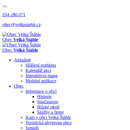
554 286 071
obec@velkastahle.cz
Obec
Velká Štáhle
Obec
Velká Štáhle
Aktuálně
Hlášení rozhlasu
Kalendář akcí
Interaktivní mapa
Mobilní aplikace
Obec
Informace o obci
Historie
Současnost
Blízké okolí
Služby a firmy
Kam v obci Velká Štáhle
Turistická ubytovna obce
Senioři