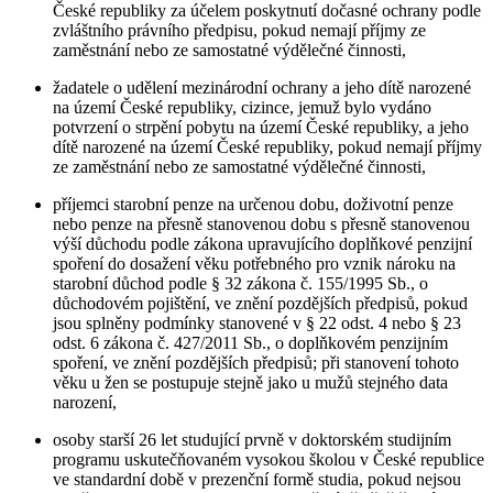
České republiky za účelem poskytnutí dočasné ochrany podle
zvláštního právního předpisu, pokud nemají příjmy ze
zaměstnání nebo ze samostatné výdělečné činnosti,
žadatele o udělení mezinárodní ochrany a jeho dítě narozené
na území České republiky, cizince, jemuž bylo vydáno
potvrzení o strpění pobytu na území České republiky, a jeho
dítě narozené na území České republiky, pokud nemají příjmy
ze zaměstnání nebo ze samostatné výdělečné činnosti,
příjemci starobní penze na určenou dobu, doživotní penze
nebo penze na přesně stanovenou dobu s přesně stanovenou
výší důchodu podle zákona upravujícího doplňkové penzijní
spoření do dosažení věku potřebného pro vznik nároku na
starobní důchod podle § 32 zákona č. 155/1995 Sb., o
důchodovém pojištění, ve znění pozdějších předpisů, pokud
jsou splněny podmínky stanovené v § 22 odst. 4 nebo § 23
odst. 6 zákona č. 427/2011 Sb., o doplňkovém penzijním
spoření, ve znění pozdějších předpisů; při stanovení tohoto
věku u žen se postupuje stejně jako u mužů stejného data
narození,
osoby starší 26 let studující prvně v doktorském studijním
programu uskutečňovaném vysokou školou v České republice
ve standardní době v prezenční formě studia, pokud nejsou