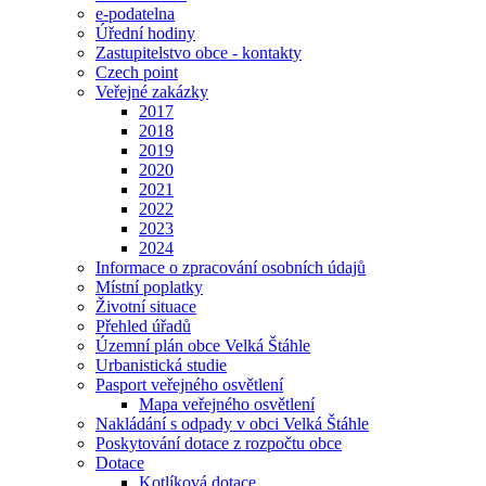
e-podatelna
Úřední hodiny
Zastupitelstvo obce - kontakty
Czech point
Veřejné zakázky
2017
2018
2019
2020
2021
2022
2023
2024
Informace o zpracování osobních údajů
Místní poplatky
Životní situace
Přehled úřadů
Územní plán obce Velká Štáhle
Urbanistická studie
Pasport veřejného osvětlení
Mapa veřejného osvětlení
Nakládání s odpady v obci Velká Štáhle
Poskytování dotace z rozpočtu obce
Dotace
Kotlíková dotace