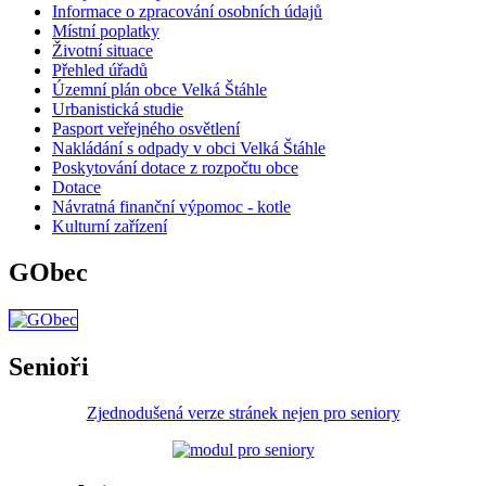
Informace o zpracování osobních údajů
Místní poplatky
Životní situace
Přehled úřadů
Územní plán obce Velká Štáhle
Urbanistická studie
Pasport veřejného osvětlení
Nakládání s odpady v obci Velká Štáhle
Poskytování dotace z rozpočtu obce
Dotace
Návratná finanční výpomoc - kotle
Kulturní zařízení
GObec
Senioři
Zjednodušená verze stránek nejen pro seniory