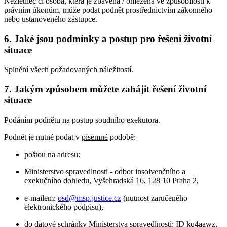
Nezletilec či osoba, která je zbavena / omezena ve způsobilosti k
právním úkonům, může podat podnět prostřednictvím zákonného
nebo ustanoveného zástupce.
6. Jaké jsou podmínky a postup pro řešení životní
situace
Splnění všech požadovaných náležitostí.
7. Jakým způsobem můžete zahájit řešení životní
situace
Podáním podnětu na postup soudního exekutora.
Podnět je nutné podat v
písemné
podobě:
poštou na adresu:
Ministerstvo spravedlnosti - odbor insolvenčního a
exekučního dohledu, Vyšehradská 16, 128 10 Praha 2,
e-mailem:
osd@msp.justice.cz
(nutnost zaručeného
elektronického podpisu),
do datové schránky Ministerstva spravedlnosti: ID
kq4aawz
,