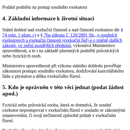
Podání podnětu na postup soudního exekutora
4. Základní informace k životní situaci
Státní dohled nad exekuční činností a nad činností exekutora dle
§
74 odst. 1 písm. c)
a
§ 76a zákona č. 120/2001 Sb., o soudních
exekutorech a exekuční činnosti (exekuční řád) a o změně dalších
zákonů, ve znění pozdějších předpisů
, vykonává Ministerstvo
spravedlnosti, a to i na základě písemných podnětů právnických
nebo fyzických osob.
Ministerstvo spravedlnosti při výkonu státního dohledu prověřuje
zákonnost postupu soudního exekutora, dodržování kancelářského
řádu a plynulost a délku exekučního řízení.
5. Kdo je oprávněn v této věci jednat (podat žádost
apod.)
Fyzická nebo právnická osoba, která se domnívá, že soudní
exekutor nepostupoval v exekučním řízení v souladu se zákonnými
ustanoveními, či svojí nečinností způsobil průtah v exekučním
řízení.