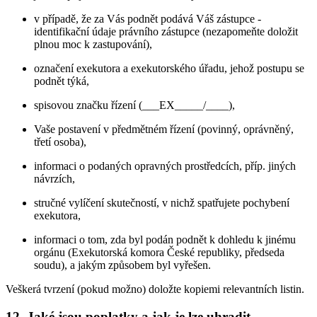
v případě, že za Vás podnět podává Váš zástupce -
identifikační údaje právního zástupce (nezapomeňte doložit
plnou moc k zastupování),
označení exekutora a exekutorského úřadu, jehož postupu se
podnět týká,
spisovou značku řízení (___EX_____/____),
Vaše postavení v předmětném řízení (povinný, oprávněný,
třetí osoba),
informaci o podaných opravných prostředcích, příp. jiných
návrzích,
stručné vylíčení skutečností, v nichž spatřujete pochybení
exekutora,
informaci o tom, zda byl podán podnět k dohledu k jinému
orgánu (Exekutorská komora České republiky, předseda
soudu), a jakým způsobem byl vyřešen.
Veškerá tvrzení (pokud možno) doložte kopiemi relevantních listin.
12. Jaké jsou poplatky a jak je lze uhradit