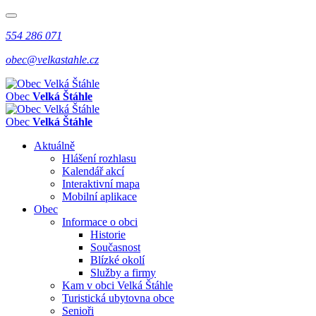
554 286 071
obec@velkastahle.cz
Obec
Velká Štáhle
Obec
Velká Štáhle
Aktuálně
Hlášení rozhlasu
Kalendář akcí
Interaktivní mapa
Mobilní aplikace
Obec
Informace o obci
Historie
Současnost
Blízké okolí
Služby a firmy
Kam v obci Velká Štáhle
Turistická ubytovna obce
Senioři