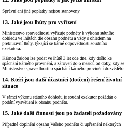
Správní ani jiné poplatky nejsou stanoveny.
13. Jaké jsou lhůty pro vyřízení
Ministerstvo spravedlnosti vyřizuje podněty k výkonu státního
dohledu ve lhůtách dle obsahu podnětu a vždy s ohledem na
prekluzivní lhůty, týkající se kárné odpovědnosti soudního
exekutora.
Kárnou žalobu lze podat ve lhůtě 3 let ode dne, kdy došlo ke
spáchání kárného provinění, a zároveň do 6 měsíců od doby, kdy se
Ministerstvo spravedlnosti o spáchání kárného provinění dozvědělo.
14. Kteří jsou další účastníci (dotčení) řešení životní
situace
V rámci výkonu státního dohledu je soudní exekutor požádán o
podání vysvětlení k obsahu podnětu.
15. Jaké další činnosti jsou po žadateli požadovány
Případné doplnění obsahu Vašeho podnětu či upřesnění některých