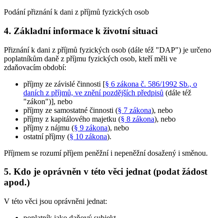
Podání přiznání k dani z příjmů fyzických osob
4. Základní informace k životní situaci
Přiznání k dani z příjmů fyzických osob (dále též "DAP") je určeno
poplatníkům daně z příjmu fyzických osob, kteří měli ve
zdaňovacím období:
příjmy ze závislé činnosti [
§ 6 zákona č. 586/1992 Sb., o
daních z příjmů, ve znění pozdějších předpisů
(dále též
"zákon")], nebo
příjmy ze samostatné činnosti (
§ 7 zákona
), nebo
příjmy z kapitálového majetku (
§ 8 zákona
), nebo
příjmy z nájmu (
§ 9 zákona
), nebo
ostatní příjmy (
§ 10 zákona
).
Příjmem se rozumí příjem peněžní i nepeněžní dosažený i směnou.
5. Kdo je oprávněn v této věci jednat (podat žádost
apod.)
V této věci jsou oprávněni jednat:
poplatník jako daňový subjekt,