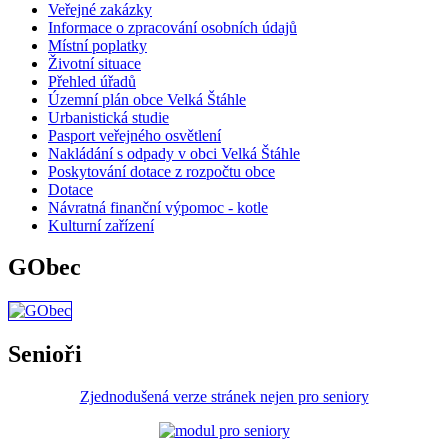
Veřejné zakázky
Informace o zpracování osobních údajů
Místní poplatky
Životní situace
Přehled úřadů
Územní plán obce Velká Štáhle
Urbanistická studie
Pasport veřejného osvětlení
Nakládání s odpady v obci Velká Štáhle
Poskytování dotace z rozpočtu obce
Dotace
Návratná finanční výpomoc - kotle
Kulturní zařízení
GObec
Senioři
Zjednodušená verze stránek nejen pro seniory