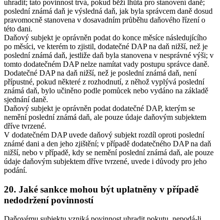
uhradit; tato povinnost trvá, pokud běží lhůta pro stanovení daně;
poslední známá daň je výsledná daň, jak byla správcem daně dosud
pravomocně stanovena v dosavadním průběhu daňového řízení o
této dani.
Daňový subjekt je oprávněn podat do konce měsíce následujícího
po měsíci, ve kterém to zjistil, dodatečné DAP na daň nižší, než je
poslední známá daň, jestliže daň byla stanovena v nesprávné výši; v
tomto dodatečném DAP nelze namítat vady postupu správce daně.
Dodatečné DAP na daň nižší, než je poslední známá daň, není
přípustné, pokud některé z rozhodnutí, z něhož vyplývá poslední
známá daň, bylo učiněno podle pomůcek nebo vydáno na základě
sjednání daně.
Daňový subjekt je oprávněn podat dodatečné DAP, kterým se
nemění poslední známá daň, ale pouze údaje daňovým subjektem
dříve tvrzené.
V dodatečném DAP uvede daňový subjekt rozdíl oproti poslední
známé dani a den jeho zjištění; v případě dodatečného DAP na daň
nižší, nebo v případě, kdy se nemění poslední známá daň, ale pouze
údaje daňovým subjektem dříve tvrzené, uvede i důvody pro jeho
podání.
20. Jaké sankce mohou být uplatněny v případě
nedodržení povinností
Daňovému subjektu vzniká povinnost uhradit pokutu, nepodá-li