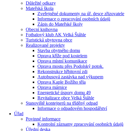
Důležité odkazy
Mateřská škola
Zveřejněné dokumenty na úř. desce zřizovatele
Informace o zpracování osobních údajů
Zápis do Mateřské školy
Obecní knihovna
Fotbalový klub AK Velká Štáhle
Turistická ubytovna obce
Realizované projekty
Stavba obytného domu
Oprava kříže pod kostelem
Oprava místní komunikace
Oprava mostu přes Podolský potok.
Rekonstrukce hřbitovní zdi
Autobusová zastávka nad výkupem
Oprava Kaple Božího těla
Oprava márnice
Energetické úspory domu 49
Revitalizace obce Velká Štáhle
Stanoviště kontejnerů na tříděný odpad
Informace o odpadovém hospodářství
Úřad
Povinné informace
Kontrolní záznamy zpracování osobních údajů
Úřední deska