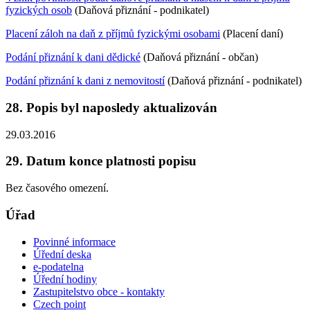
fyzických osob
(Daňová přiznání - podnikatel)
Placení záloh na daň z příjmů fyzickými osobami
(Placení daní)
Podání přiznání k dani dědické
(Daňová přiznání - občan)
Podání přiznání k dani z nemovitostí
(Daňová přiznání - podnikatel)
28. Popis byl naposledy aktualizován
29.03.2016
29. Datum konce platnosti popisu
Bez časového omezení.
Úřad
Povinné informace
Úřední deska
e-podatelna
Úřední hodiny
Zastupitelstvo obce - kontakty
Czech point