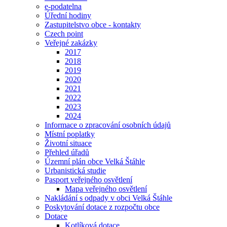
e-podatelna
Úřední hodiny
Zastupitelstvo obce - kontakty
Czech point
Veřejné zakázky
2017
2018
2019
2020
2021
2022
2023
2024
Informace o zpracování osobních údajů
Místní poplatky
Životní situace
Přehled úřadů
Územní plán obce Velká Štáhle
Urbanistická studie
Pasport veřejného osvětlení
Mapa veřejného osvětlení
Nakládání s odpady v obci Velká Štáhle
Poskytování dotace z rozpočtu obce
Dotace
Kotlíková dotace