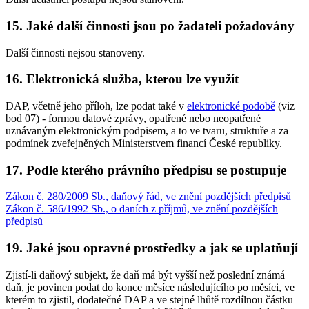
15. Jaké další činnosti jsou po žadateli požadovány
Další činnosti nejsou stanoveny.
16. Elektronická služba, kterou lze využít
DAP, včetně jeho příloh, lze podat také v
elektronické podobě
(viz
bod 07) - formou datové zprávy, opatřené nebo neopatřené
uznávaným elektronickým podpisem, a to ve tvaru, struktuře a za
podmínek zveřejněných Ministerstvem financí České republiky.
17. Podle kterého právního předpisu se postupuje
Zákon č. 280/2009 Sb., daňový řád, ve znění pozdějších předpisů
Zákon č. 586/1992 Sb., o daních z příjmů, ve znění pozdějších
předpisů
19. Jaké jsou opravné prostředky a jak se uplatňují
Zjistí-li daňový subjekt, že daň má být vyšší než poslední známá
daň, je povinen podat do konce měsíce následujícího po měsíci, ve
kterém to zjistil, dodatečné DAP a ve stejné lhůtě rozdílnou částku