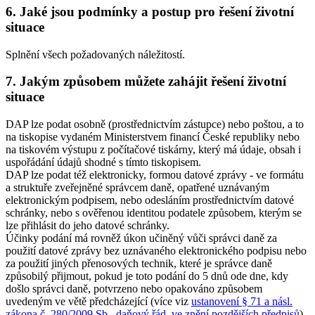
6. Jaké jsou podmínky a postup pro řešení životní
situace
Splnění všech požadovaných náležitostí.
7. Jakým způsobem můžete zahájit řešení životní
situace
DAP lze podat osobně (prostřednictvím zástupce) nebo poštou, a to
na tiskopise vydaném Ministerstvem financí České republiky nebo
na tiskovém výstupu z počítačové tiskárny, který má údaje, obsah i
uspořádání údajů shodné s tímto tiskopisem.
DAP lze podat též elektronicky, formou datové zprávy - ve formátu
a struktuře zveřejněné správcem daně, opatřené uznávaným
elektronickým podpisem, nebo odesláním prostřednictvím datové
schránky, nebo s ověřenou identitou podatele způsobem, kterým se
lze přihlásit do jeho datové schránky.
Účinky podání má rovněž úkon učiněný vůči správci daně za
použití datové zprávy bez uznávaného elektronického podpisu nebo
za použití jiných přenosových technik, které je správce daně
způsobilý přijmout, pokud je toto podání do 5 dnů ode dne, kdy
došlo správci daně, potvrzeno nebo opakováno způsobem
uvedeným ve větě předcházející (více viz
ustanovení § 71 a násl.
zákona č. 280/2009 Sb., daňový řád, ve znění pozdějších předpisů
).