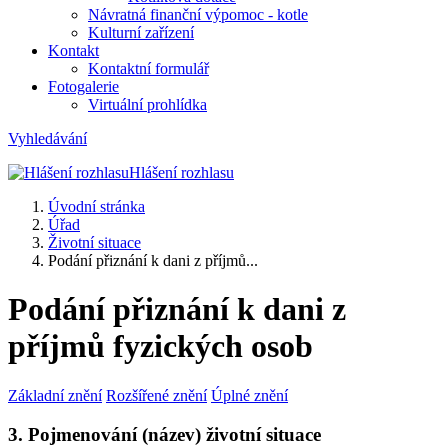
Návratná finanční výpomoc - kotle
Kulturní zařízení
Kontakt
Kontaktní formulář
Fotogalerie
Virtuální prohlídka
Vyhledávání
Hlášení rozhlasu
Úvodní stránka
Úřad
Životní situace
Podání přiznání k dani z příjmů...
Podání přiznání k dani z
příjmů fyzických osob
Základní znění
Rozšířené znění
Úplné znění
3. Pojmenování (název) životní situace