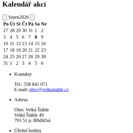
Kalendář akcí
Srpen
2026
Po
Út
St
Čt
Pá
So
Ne
27
28
29
30
31
1
2
3
4
5
6
7
8
9
10
11
12
13
14
15
16
17
18
19
20
21
22
23
24
25
26
27
28
29
30
31
1
2
3
4
5
6
Kontakty
Tel.: 558 841 071
E-mail:
obec@velkastahle.cz
Adresa
Obec Velká Štáhle
Velká Štáhle 49
793 51 p. Břidličná
Úřední hodiny