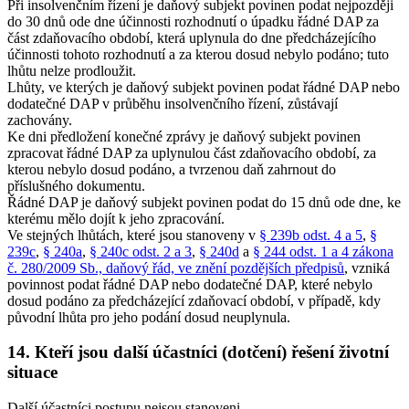
Při insolvenčním řízení je daňový subjekt povinen podat nejpozději
do 30 dnů ode dne účinnosti rozhodnutí o úpadku řádné DAP za
část zdaňovacího období, která uplynula do dne předcházejícího
účinnosti tohoto rozhodnutí a za kterou dosud nebylo podáno; tuto
lhůtu nelze prodloužit.
Lhůty, ve kterých je daňový subjekt povinen podat řádné DAP nebo
dodatečné DAP v průběhu insolvenčního řízení, zůstávají
zachovány.
Ke dni předložení konečné zprávy je daňový subjekt povinen
zpracovat řádné DAP za uplynulou část zdaňovacího období, za
kterou nebylo dosud podáno, a tvrzenou daň zahrnout do
příslušného dokumentu.
Řádné DAP je daňový subjekt povinen podat do 15 dnů ode dne, ke
kterému mělo dojít k jeho zpracování.
Ve stejných lhůtách, které jsou stanoveny v
§ 239b odst. 4 a 5
,
§
239c
,
§ 240a
,
§ 240c odst. 2 a 3
,
§ 240d
a
§ 244 odst. 1 a 4 zákona
č. 280/2009 Sb., daňový řád, ve znění pozdějších předpisů
, vzniká
povinnost podat řádné DAP nebo dodatečné DAP, které nebylo
dosud podáno za předcházející zdaňovací období, v případě, kdy
původní lhůta pro jeho podání dosud neuplynula.
14. Kteří jsou další účastníci (dotčení) řešení životní
situace
Další účastníci postupu nejsou stanoveni.