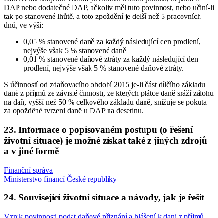
DAP nebo dodatečné DAP, ačkoliv měl tuto povinnost, nebo učiní-li
tak po stanovené lhůtě, a toto zpoždění je delší než 5 pracovních
dnů, ve výši:
0,05 % stanovené daně za každý následující den prodlení,
nejvýše však 5 % stanovené daně,
0,01 % stanovené daňové ztráty za každý následující den
prodlení, nejvýše však 5 % stanovené daňové ztráty.
S účinností od zdaňovacího období 2015 je-li část dílčího základu
daně z příjmů ze závislé činnosti, ze kterých plátce daně sráží zálohu
na daň, vyšší než 50 % celkového základu daně, snižuje se pokuta
za opožděné tvrzení daně u DAP na desetinu.
23. Informace o popisovaném postupu (o řešení
životní situace) je možné získat také z jiných zdrojů
a v jiné formě
Finanční správa
Ministerstvo financí České republiky
24. Související životní situace a návody, jak je řešit
Vznik povinnosti podat daňové přiznání a hlášení k dani z příjmů