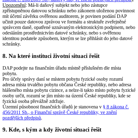
Upozornění
: Má-li daňový subjekt nebo jeho zástupce
zpřístupněnou datovou schránku nebo zákonem uloženou povinnost
mít účetní závěrku ověřenou auditorem, je povinen podání DAP
učinit pouze datovou zprávou ve formátu a struktuře zveřejněné
správcem daně, opatřené uznávaným elektronickým podpisem, nebo
odesláním prostřednictvím datové schránky, nebo s ověřenou
identitou podatele způsobem, kterým se lze přihlásit do jeho datové
schránky.
8. Na které instituci životní situaci řešit
DAP podejte na finančním úřadu místně příslušném dle místa
pobytu.
Pro účely správy daní se místem pobytu fyzické osoby rozumí
adresa místa trvalého pobytu občana České republiky, nebo adresa
hlášeného místa pobytu cizince, a nelze-li takto místo pobytu fyzické
osoby určit, rozumí se jím místo na území České republiky, kde se
fyzická osoba převážně zdržuje.
Územní působnost finančních úřadů je stanovena v
§ 8 zákona č.
456/2011 Sb., o Finanční správě České republiky, ve znění
pozdějších předpisů
.
9. Kde, s kým a kdy životní situaci řešit