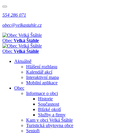
554 286 071
obec@velkastahle.cz
Obec
Velká Štáhle
Obec
Velká Štáhle
Aktuálně
Hlášení rozhlasu
Kalendář akcí
Interaktivní mapa
Mobilní aplikace
Obec
Informace o obci
Historie
Současnost
Blízké okolí
Služby a firmy
Kam v obci Velká Štáhle
Turistická ubytovna obce
Senioři