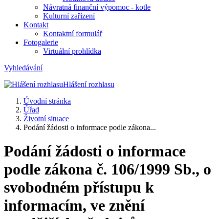
Návratná finanční výpomoc - kotle
Kulturní zařízení
Kontakt
Kontaktní formulář
Fotogalerie
Virtuální prohlídka
Vyhledávání
Hlášení rozhlasu
Úvodní stránka
Úřad
Životní situace
Podání žádosti o informace podle zákona...
Podání žádosti o informace
podle zákona č. 106/1999 Sb., o
svobodném přístupu k
informacím, ve znění