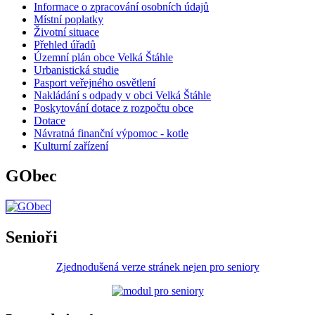
Informace o zpracování osobních údajů
Místní poplatky
Životní situace
Přehled úřadů
Územní plán obce Velká Štáhle
Urbanistická studie
Pasport veřejného osvětlení
Nakládání s odpady v obci Velká Štáhle
Poskytování dotace z rozpočtu obce
Dotace
Návratná finanční výpomoc - kotle
Kulturní zařízení
GObec
Senioři
Zjednodušená verze stránek nejen pro seniory