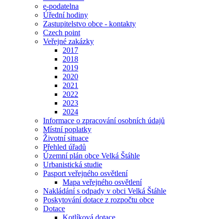
e-podatelna
Úřední hodiny
Zastupitelstvo obce - kontakty
Czech point
Veřejné zakázky
2017
2018
2019
2020
2021
2022
2023
2024
Informace o zpracování osobních údajů
Místní poplatky
Životní situace
Přehled úřadů
Územní plán obce Velká Štáhle
Urbanistická studie
Pasport veřejného osvětlení
Mapa veřejného osvětlení
Nakládání s odpady v obci Velká Štáhle
Poskytování dotace z rozpočtu obce
Dotace
Kotlíková dotace