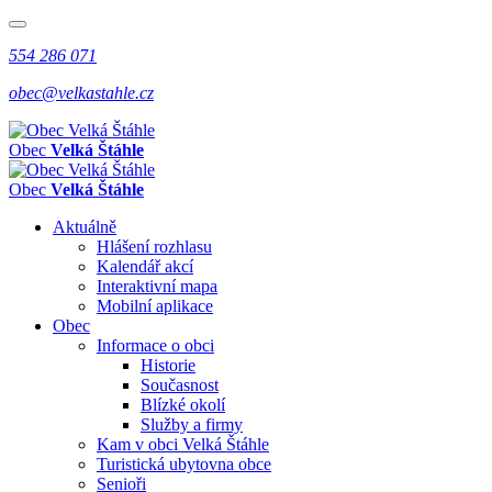
554 286 071
obec@velkastahle.cz
Obec
Velká Štáhle
Obec
Velká Štáhle
Aktuálně
Hlášení rozhlasu
Kalendář akcí
Interaktivní mapa
Mobilní aplikace
Obec
Informace o obci
Historie
Současnost
Blízké okolí
Služby a firmy
Kam v obci Velká Štáhle
Turistická ubytovna obce
Senioři