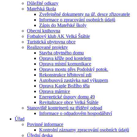
Důležité odkazy
Mateřská škola
Zveřejněné dokumenty na úř. desce zřizovatele
Informace o zpracování osobních údajů
Zápis do Mateřské školy
Obecní knihovna
Fotbalový klub AK Velká Štáhle
Turistická ubytovna obce
Realizované projekty
Stavba obytného domu
Oprava kříže pod kostelem
Oprava místní komunikace
Oprava mostu přes Podolský potok.
Rekonstrukce hřbitovní zdi
Autobusová zastávka nad výkupem
Oprava Kaple Božího těla
Oprava márnice
Energetické úspory domu 49
Revitalizace obce Velká Štáhle
Stanoviště kontejnerů na tříděný odpad
Informace o odpadovém hospodářství
Úřad
Povinné informace
Kontrolní záznamy zpracování osobních údajů
Úřední deska