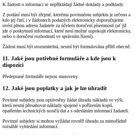
K žádosti o informaci se nepřikládají žádné doklady a podklady.
Z podání musí být zřejmé, kterému povinnému subjektu je určeno a
kdo jej činí; i v žádostech podaných elektronicky doporučujeme
uvést plnou adresu žadatele za účelem doručení písemností (ať již
jde o poskytnutí informací, které není možné uspokojit elektronicky,
nebo o doručení rozhodnutí ve správním řízení).
Žádost musí být srozumitelná, nesmí být formulována příliš obecně.
11. Jaké jsou potřebné formuláře a kde jsou k
dispozici
Předepsané formuláře nejsou stanoveny.
12. Jaké jsou poplatky a jak je lze uhradit
Povinné subjekty jsou oprávněny žádat úhradu nákladů ve výši,
která nesmí přesahovat náklady spojené s pořízením kopií,
opatřením technických nosičů dat a s odesláním informací žadateli.
Povinné subjekty si mohou vyžádat rovněž úhradu za mimořádně
rozsáhlé vyhledání informací.