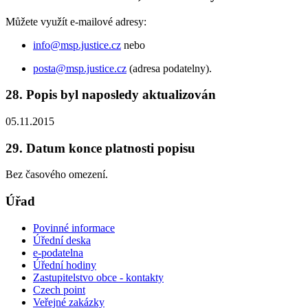
Můžete využít e-mailové adresy:
info@msp.justice.cz
nebo
posta@msp.justice.cz
(adresa podatelny).
28. Popis byl naposledy aktualizován
05.11.2015
29. Datum konce platnosti popisu
Bez časového omezení.
Úřad
Povinné informace
Úřední deska
e-podatelna
Úřední hodiny
Zastupitelstvo obce - kontakty
Czech point
Veřejné zakázky