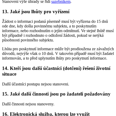
Stanovení výše úhrady se řídí
sazebníkem
.
13. Jaké jsou lhůty pro vyřízení
Žádost o informaci podaná písemně musí být vyřízena do 15 dnů
ode dne, kdy došla povinnému subjektu, a to poskytnutím
informace, nebo rozhodnutím o jejím odmítnutí. Ve stejné lhůtě musí
být případně i rozhodnuto o odložení žádosti, pokud se netýká
působnosti povinného subjektu.
Lhůta pro poskytnutí informace může být prodloužena ze závažných
důvodů, nejvýše však o 10 dnů. V takovém případě musí být žadatel
informován, a to před uplynutím lhůty pro poskytnutí informace.
14. Kteří jsou další účastníci (dotčení) řešení životní
situace
Další účastníci postupu nejsou stanoveni.
15. Jaké další činnosti jsou po žadateli požadovány
Další činnosti nejsou stanoveny.
16. Elektronická služba, kterou lze využít