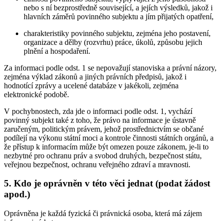
nebo s ní bezprostředně související, a jejích výsledků, jakož i
hlavních záměrů povinného subjektu a jím přijatých opatření,
charakteristiky povinného subjektu, zejména jeho postavení,
organizace a dělby (rozvrhu) práce, úkolů, způsobu jejich
plnění a hospodaření.
Za informaci podle odst. 1 se nepovažují stanoviska a právní názory,
zejména výklad zákonů a jiných právních předpisů, jakož i
hodnotící zprávy a ucelené databáze v jakékoli, zejména
elektronické podobě.
V pochybnostech, zda jde o informaci podle odst. 1, vychází
povinný subjekt také z toho, že právo na informace je ústavně
zaručeným, politickým právem, jehož prostřednictvím se občané
podílejí na výkonu státní moci a kontrole činnosti státních orgánů, a
že přístup k informacím může být omezen pouze zákonem, je-li to
nezbytné pro ochranu práv a svobod druhých, bezpečnost státu,
veřejnou bezpečnost, ochranu veřejného zdraví a mravnosti.
5. Kdo je oprávněn v této věci jednat (podat žádost
apod.)
Oprávněna je každá fyzická či právnická osoba, která má zájem