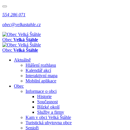
554 286 071
obec@velkastahle.cz
Obec
Velká Štáhle
Obec
Velká Štáhle
Aktuálně
Hlášení rozhlasu
Kalendář akcí
Interaktivní mapa
Mobilní aplikace
Obec
Informace o obci
Historie
Současnost
Blízké okolí
Služby a firmy
Kam v obci Velká Štáhle
Turistická ubytovna obce
Senioři