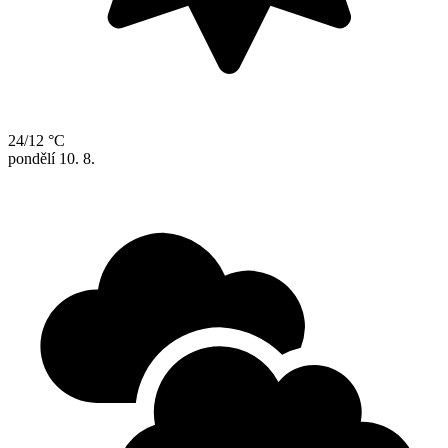
24/12 °C
pondělí
10. 8.