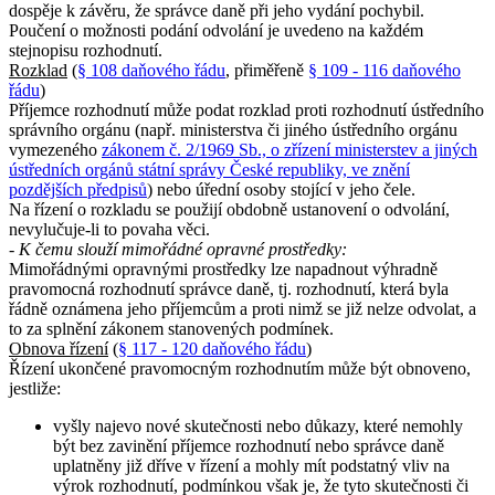
dospěje k závěru, že správce daně při jeho vydání pochybil.
Poučení o možnosti podání odvolání je uvedeno na každém
stejnopisu rozhodnutí.
Rozklad
(
§ 108 daňového řádu
, přiměřeně
§ 109 - 116 daňového
řádu
)
Příjemce rozhodnutí může podat rozklad proti rozhodnutí ústředního
správního orgánu (např. ministerstva či jiného ústředního orgánu
vymezeného
zákonem č. 2/1969 Sb., o zřízení ministerstev a jiných
ústředních orgánů státní správy České republiky, ve znění
pozdějších předpisů
) nebo úřední osoby stojící v jeho čele.
Na řízení o rozkladu se použijí obdobně ustanovení o odvolání,
nevylučuje-li to povaha věci.
- K čemu slouží mimořádné opravné prostředky:
Mimořádnými opravnými prostředky lze napadnout výhradně
pravomocná rozhodnutí správce daně, tj. rozhodnutí, která byla
řádně oznámena jeho příjemcům a proti nimž se již nelze odvolat, a
to za splnění zákonem stanovených podmínek.
Obnova řízení
(
§ 117 - 120 daňového řádu
)
Řízení ukončené pravomocným rozhodnutím může být obnoveno,
jestliže:
vyšly najevo nové skutečnosti nebo důkazy, které nemohly
být bez zavinění příjemce rozhodnutí nebo správce daně
uplatněny již dříve v řízení a mohly mít podstatný vliv na
výrok rozhodnutí, podmínkou však je, že tyto skutečnosti či