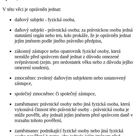
V této věci je oprávněn jednat:
daňový subjekt - fyzická osoba,
daňový subjekt - právnická osoba; za právnickou osobu jedná
statutární orgán nebo ten, kdo prokáže, že je oprávněn jednat
jejím jménem podle jiného právního předpisu,
zákonný zástupce nebo opatrovník fyzické osoby, která
nemůže před správcem daně jednat z důvodu omezené
svéprávnosti (zejm. pro nedostatek věku nebo z důvodu jejího
omezení soudem),
zmocněnec zvolený daňovým subjektem nebo ustanovený
zástupce,
společný zmocněnec či společný zástupce,
zaměstnanec právnické osoby nebo jiná fyzická osoba, která
vykonává činnost této právnické osoby - právnická osoba je
může pověřit, aby jednali jejím jménem před správcem daně v
rozsahu tohoto pověření,
zaměstnanec podnikající fyzické osoby nebo jiná fyzická