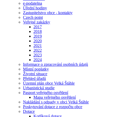
e-podatelna
Úřední hodiny
Zastupitelstvo obce - kontakty
Czech point
Veřejné zakázky
2017
2018
2019
2020
2021
2022
2023
2024
Informace o zpracování osobních údajů
Místní poplatky
Životní situace
Přehled úřadů
Územní plán obce Velká Štáhle
Urbanistická studie
Pasport veřejného osvětlení
Mapa veřejného osvětlení
Nakládání s odpady v obci Velká Štáhle
Poskytování dotace z rozpočtu obce
Dotace
Kotlíková dotace