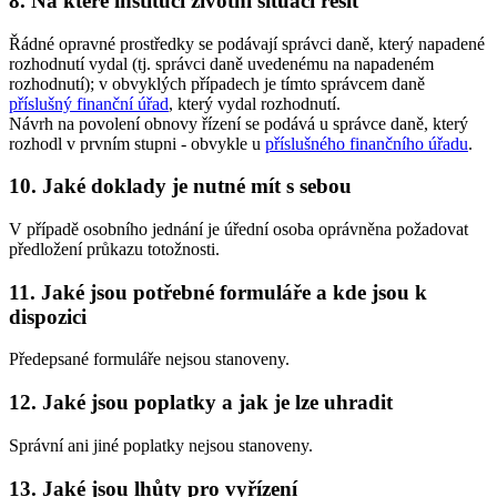
8. Na které instituci životní situaci řešit
Řádné opravné prostředky se podávají správci daně, který napadené
rozhodnutí vydal (tj. správci daně uvedenému na napadeném
rozhodnutí); v obvyklých případech je tímto správcem daně
příslušný finanční úřad
, který vydal rozhodnutí.
Návrh na povolení obnovy řízení se podává u správce daně, který
rozhodl v prvním stupni - obvykle u
příslušného finančního úřadu
.
10. Jaké doklady je nutné mít s sebou
V případě osobního jednání je úřední osoba oprávněna požadovat
předložení průkazu totožnosti.
11. Jaké jsou potřebné formuláře a kde jsou k
dispozici
Předepsané formuláře nejsou stanoveny.
12. Jaké jsou poplatky a jak je lze uhradit
Správní ani jiné poplatky nejsou stanoveny.
13. Jaké jsou lhůty pro vyřízení