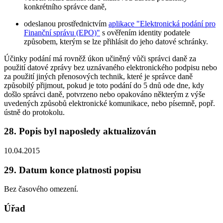
konkrétního správce daně,
odeslanou prostřednictvím
aplikace "Elektronická podání pro
Finanční správu (EPO)"
s ověřením identity podatele
způsobem, kterým se lze přihlásit do jeho datové schránky.
Účinky podání má rovněž úkon učiněný vůči správci daně za
použití datové zprávy bez uznávaného elektronického podpisu nebo
za použití jiných přenosových technik, které je správce daně
způsobilý přijmout, pokud je toto podání do 5 dnů ode dne, kdy
došlo správci daně, potvrzeno nebo opakováno některým z výše
uvedených způsobů elektronické komunikace, nebo písemně, popř.
ústně do protokolu.
28. Popis byl naposledy aktualizován
10.04.2015
29. Datum konce platnosti popisu
Bez časového omezení.
Úřad