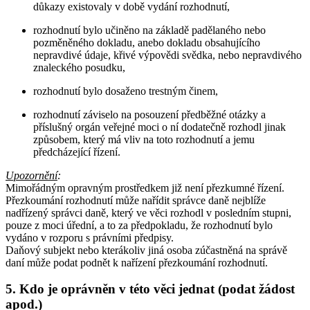
důkazy existovaly v době vydání rozhodnutí,
rozhodnutí bylo učiněno na základě padělaného nebo
pozměněného dokladu, anebo dokladu obsahujícího
nepravdivé údaje, křivé výpovědi svědka, nebo nepravdivého
znaleckého posudku,
rozhodnutí bylo dosaženo trestným činem,
rozhodnutí záviselo na posouzení předběžné otázky a
příslušný orgán veřejné moci o ní dodatečně rozhodl jinak
způsobem, který má vliv na toto rozhodnutí a jemu
předcházející řízení.
Upozornění
:
Mimořádným opravným prostředkem již není přezkumné řízení.
Přezkoumání rozhodnutí může nařídit správce daně nejblíže
nadřízený správci daně, který ve věci rozhodl v posledním stupni,
pouze z moci úřední, a to za předpokladu, že rozhodnutí bylo
vydáno v rozporu s právními předpisy.
Daňový subjekt nebo kterákoliv jiná osoba zúčastněná na správě
daní může podat podnět k nařízení přezkoumání rozhodnutí.
5. Kdo je oprávněn v této věci jednat (podat žádost
apod.)