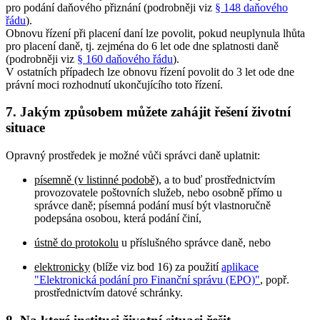
pro podání daňového přiznání (podrobněji viz
§ 148 daňového
řádu
).
Obnovu řízení při placení daní lze povolit, pokud neuplynula lhůta
pro placení daně, tj. zejména do 6 let ode dne splatnosti daně
(podrobněji viz
§ 160 daňového řádu
).
V ostatních případech lze obnovu řízení povolit do 3 let ode dne
právní moci rozhodnutí ukončujícího toto řízení.
7. Jakým způsobem můžete zahájit řešení životní
situace
Opravný prostředek je možné vůči správci daně uplatnit:
písemně (v listinné podobě)
, a to buď prostřednictvím
provozovatele poštovních služeb, nebo osobně přímo u
správce daně; písemná podání musí být vlastnoručně
podepsána osobou, která podání činí,
ústně do protokolu
u příslušného správce daně, nebo
elektronicky
(blíže viz bod 16) za použití
aplikace
"Elektronická podání pro Finanční správu (EPO)"
, popř.
prostřednictvím datové schránky.