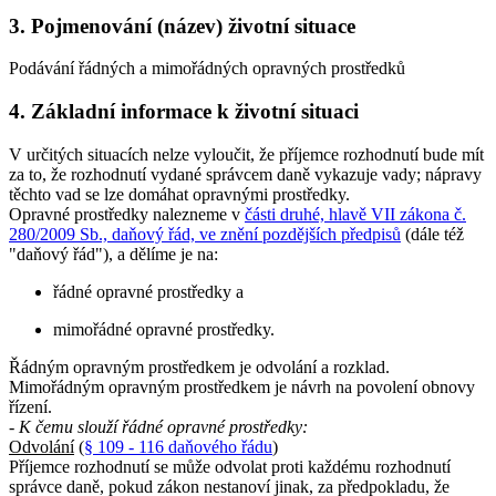
3. Pojmenování (název) životní situace
Podávání řádných a mimořádných opravných prostředků
4. Základní informace k životní situaci
V určitých situacích nelze vyloučit, že příjemce rozhodnutí bude mít
za to, že rozhodnutí vydané správcem daně vykazuje vady; nápravy
těchto vad se lze domáhat opravnými prostředky.
Opravné prostředky nalezneme v
části druhé, hlavě VII zákona č.
280/2009 Sb., daňový řád, ve znění pozdějších předpisů
(dále též
"daňový řád"), a dělíme je na:
řádné opravné prostředky a
mimořádné opravné prostředky.
Řádným opravným prostředkem je odvolání a rozklad.
Mimořádným opravným prostředkem je návrh na povolení obnovy
řízení.
- K čemu slouží řádné opravné prostředky:
Odvolání
(
§ 109 - 116 daňového řádu
)
Příjemce rozhodnutí se může odvolat proti každému rozhodnutí
správce daně, pokud zákon nestanoví jinak, za předpokladu, že