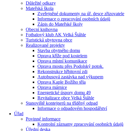
Důležité odkazy
Mateřská škola
Zveřejněné dokumenty na úř. desce zřizovatele
Informace o zpracování osobních údajů
Zápis do Mateřské školy
Obecní knihovna
Fotbalový klub AK Velká Štáhle
Turistická ubytovna obce
Realizované projekty
Stavba obytného domu
Oprava kříže pod kostelem
Oprava místní komunikace
Oprava mostu přes Podolský potok.
Rekonstrukce hřbitovní zdi
Autobusová zastávka nad výkupem
Oprava Kaple Božího těla
Oprava márnice
Energetické úspory domu 49
Revitalizace obce Velká Štáhle
Stanoviště kontejnerů na tříděný odpad
Informace o odpadovém hospodářství
Úřad
Povinné informace
Kontrolní záznamy zpracování osobních údajů
Úřední deska