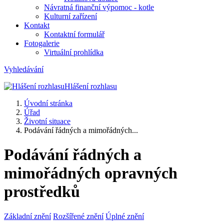
Návratná finanční výpomoc - kotle
Kulturní zařízení
Kontakt
Kontaktní formulář
Fotogalerie
Virtuální prohlídka
Vyhledávání
Hlášení rozhlasu
Úvodní stránka
Úřad
Životní situace
Podávání řádných a mimořádných...
Podávání řádných a
mimořádných opravných
prostředků
Základní znění
Rozšířené znění
Úplné znění