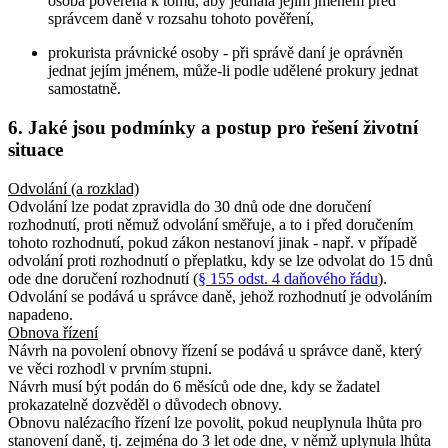
osoba pověřená k tomu, aby jednala jejím jménem před
správcem daně v rozsahu tohoto pověření,
prokurista právnické osoby - při správě daní je oprávněn
jednat jejím jménem, může-li podle udělené prokury jednat
samostatně.
6. Jaké jsou podmínky a postup pro řešení životní
situace
Odvolání (a rozklad)
Odvolání lze podat zpravidla do 30 dnů ode dne doručení
rozhodnutí, proti němuž odvolání směřuje, a to i před doručením
tohoto rozhodnutí, pokud zákon nestanoví jinak - např. v případě
odvolání proti rozhodnutí o přeplatku, kdy se lze odvolat do 15 dnů
ode dne doručení rozhodnutí (
§ 155 odst. 4 daňového řádu
).
Odvolání se podává u správce daně, jehož rozhodnutí je odvoláním
napadeno.
Obnova řízení
Návrh na povolení obnovy řízení se podává u správce daně, který
ve věci rozhodl v prvním stupni.
Návrh musí být podán do 6 měsíců ode dne, kdy se žadatel
prokazatelně dozvěděl o důvodech obnovy.
Obnovu nalézacího řízení lze povolit, pokud neuplynula lhůta pro
stanovení daně, tj. zejména do 3 let ode dne, v němž uplynula lhůta