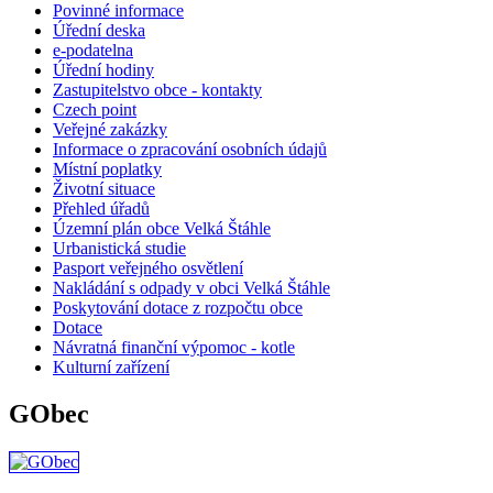
Povinné informace
Úřední deska
e-podatelna
Úřední hodiny
Zastupitelstvo obce - kontakty
Czech point
Veřejné zakázky
Informace o zpracování osobních údajů
Místní poplatky
Životní situace
Přehled úřadů
Územní plán obce Velká Štáhle
Urbanistická studie
Pasport veřejného osvětlení
Nakládání s odpady v obci Velká Štáhle
Poskytování dotace z rozpočtu obce
Dotace
Návratná finanční výpomoc - kotle
Kulturní zařízení
GObec