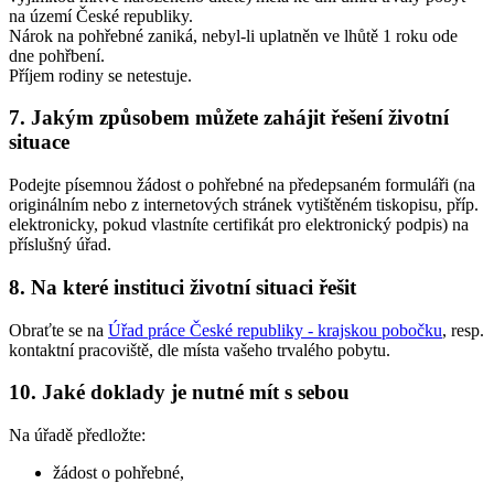
na území České republiky.
Nárok na pohřebné zaniká, nebyl-li uplatněn ve lhůtě 1 roku ode
dne pohřbení.
Příjem rodiny se netestuje.
7. Jakým způsobem můžete zahájit řešení životní
situace
Podejte písemnou žádost o pohřebné na předepsaném formuláři (na
originálním nebo z internetových stránek vytištěném tiskopisu, příp.
elektronicky, pokud vlastníte certifikát pro elektronický podpis) na
příslušný úřad.
8. Na které instituci životní situaci řešit
Obraťte se na
Úřad práce České republiky - krajskou pobočku
, resp.
kontaktní pracoviště, dle místa vašeho trvalého pobytu.
10. Jaké doklady je nutné mít s sebou
Na úřadě předložte:
žádost o pohřebné,