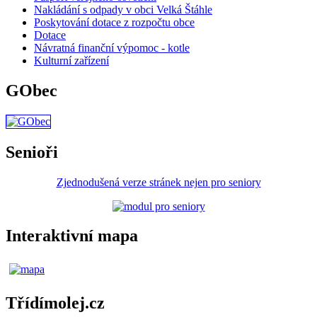
Nakládání s odpady v obci Velká Štáhle
Poskytování dotace z rozpočtu obce
Dotace
Návratná finanční výpomoc - kotle
Kulturní zařízení
GObec
Senioři
Zjednodušená verze stránek nejen pro seniory
Interaktivní mapa
Třídímolej.cz