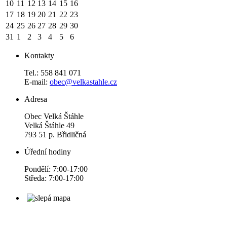
10
11
12
13
14
15
16
17
18
19
20
21
22
23
24
25
26
27
28
29
30
31
1
2
3
4
5
6
Kontakty
Tel.: 558 841 071
E-mail:
obec@velkastahle.cz
Adresa
Obec Velká Štáhle
Velká Štáhle 49
793 51 p. Břidličná
Úřední hodiny
Pondělí: 7:00-17:00
Středa: 7:00-17:00