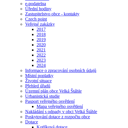
e-podatelna
Úřední hodiny
Zastupitelstvo obce - kontakty
Czech point
Veřejné zakázky
2017
2018
2019
2020
2021
2022
2023
2024
Informace o zpracování osobních údajů
Místní poplatky
Životní situace
Přehled úřadů
Územní plán obce Velká Štáhle
Urbanistická studie
Pasport veřejného osvětlení
Mapa veřejného osvětlení
Nakládání s odpady v obci Velká Štáhle
Poskytování dotace z rozpočtu obce
Dotace
Kotlíková dotace