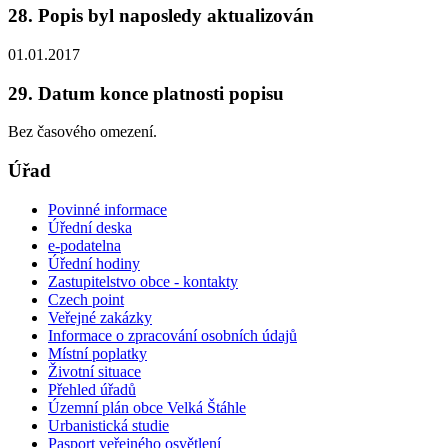
28. Popis byl naposledy aktualizován
01.01.2017
29. Datum konce platnosti popisu
Bez časového omezení.
Úřad
Povinné informace
Úřední deska
e-podatelna
Úřední hodiny
Zastupitelstvo obce - kontakty
Czech point
Veřejné zakázky
Informace o zpracování osobních údajů
Místní poplatky
Životní situace
Přehled úřadů
Územní plán obce Velká Štáhle
Urbanistická studie
Pasport veřejného osvětlení