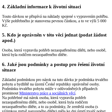
4. Základní informace k životní situaci
Touto dávkou se přispívá na náklady spojené s vypravením pohřbu.
Výše pohřebného je stanovena pevnou částkou, a to ve výši 5 000
Kč.
5. Kdo je oprávněn v této věci jednat (podat žádost
apod.)
Osoba, která vypravila pohřeb nezaopatřenému dítěti, nebo osobě,
která byla rodičem nezaopatřeného dítěte.
6. Jaké jsou podmínky a postup pro řešení životní
situace
Základní podmínkou pro nárok na tuto dávku je podmínka trvalého
pobytu a bydliště na území České republiky oprávněné osoby.
Podmínku trvalého pobytu může v odůvodněných případech
prominout
Ministerstvo práce a sociálních věcí
.
Na pohřebné má nárok osoba, která vypravila pohřeb
nezaopatřenému dítěti, nebo osobě, která byla rodičem
nezaopatřeného dítěte, a to za podmínky, že zemřelá osoba (s
výjimkou mrtvě narozeného dítěte) měla ke dni úmrtí trvalý pobyt