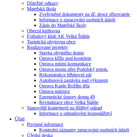
Důležité odkazy
Mateřská škola
Zveřejněné dokumenty na úř. desce zřizovatele
Informace o zpracování osobních údajů
Zápis do Mateřské školy
Obecní knihovna
Fotbalový klub AK Velká Štáhle
Turistická ubytovna obce
Realizované projekty
Stavba obytného domu
Oprava kříže pod kostelem
Oprava místní komunikace
Oprava mostu přes Podolský potok.
Rekonstrukce hřbitovní zdi
Autobusová zastávka nad výkupem
Oprava Kaple Božího těla
Oprava márnice
Energetické úspory domu 49
Revitalizace obce Velká Štáhle
Stanoviště kontejnerů na tříděný odpad
Informace o odpadovém hospodářství
Úřad
Povinné informace
Kontrolní záznamy zpracování osobních údajů
Úřední deska