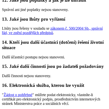
12. Jaké jsou poplatky a jak je lze uhradit
Správní ani jiné poplatky nejsou stanoveny.
13. Jaké jsou lhůty pro vyřízení
Lhůty jsou řešeny v souladu se
zákonem č. 500/2004 Sb., správní
řád, ve znění pozdějších předpisů
.
14. Kteří jsou další účastníci (dotčení) řešení životní
situace
Další účastníci postupu nejsou stanoveni.
15. Jaké další činnosti jsou po žadateli požadovány
Další činnosti nejsou stanoveny.
16. Elektronická služba, kterou lze využít
"
Žádost o pohřebné
" můžete podat elektronicky, vlastníte-li
certifikát pro elektronický podpis, prostřednictvím internetových
stránek Ministerstva práce a sociálních věcí.