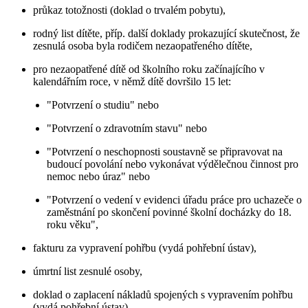
průkaz totožnosti (doklad o trvalém pobytu),
rodný list dítěte, příp. další doklady prokazující skutečnost, že
zesnulá osoba byla rodičem nezaopatřeného dítěte,
pro nezaopatřené dítě od školního roku začínajícího v
kalendářním roce, v němž dítě dovršilo 15 let:
"Potvrzení o studiu" nebo
"Potvrzení o zdravotním stavu" nebo
"Potvrzení o neschopnosti soustavně se připravovat na
budoucí povolání nebo vykonávat výdělečnou činnost pro
nemoc nebo úraz" nebo
"Potvrzení o vedení v evidenci úřadu práce pro uchazeče o
zaměstnání po skončení povinné školní docházky do 18.
roku věku",
fakturu za vypravení pohřbu (vydá pohřební ústav),
úmrtní list zesnulé osoby,
doklad o zaplacení nákladů spojených s vypravením pohřbu
(vydá pohřební ústav),