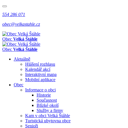
554 286 071
obec@velkastahle.cz
Obec
Velká Štáhle
Obec
Velká Štáhle
Aktuálně
Hlášení rozhlasu
Kalendář akcí
Interaktivní mapa
Mobilní aplikace
Obec
Informace o obci
Historie
Současnost
Blízké okolí
Služby a firmy
Kam v obci Velká Štáhle
Turistická ubytovna obce
Senioři