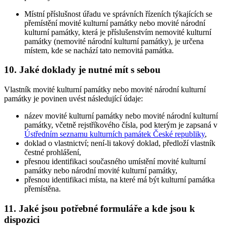
Místní příslušnost úřadu ve správních řízeních týkajících se
přemístění movité kulturní památky nebo movité národní
kulturní památky, která je příslušenstvím nemovité kulturní
památky (nemovité národní kulturní památky), je určena
místem, kde se nachází tato nemovitá památka.
10. Jaké doklady je nutné mít s sebou
Vlastník movité kulturní památky nebo movité národní kulturní
památky je povinen uvést následující údaje:
název movité kulturní památky nebo movité národní kulturní
památky, včetně rejstříkového čísla, pod kterým je zapsaná v
Ústředním seznamu kulturních památek České republiky
,
doklad o vlastnictví; není-li takový doklad, předloží vlastník
čestné prohlášení,
přesnou identifikaci současného umístění movité kulturní
památky nebo národní movité kulturní památky,
přesnou identifikaci místa, na které má být kulturní památka
přemístěna.
11. Jaké jsou potřebné formuláře a kde jsou k
dispozici