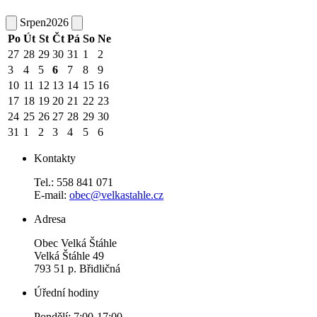
Srpen
2026
Po
Út
St
Čt
Pá
So
Ne
27
28
29
30
31
1
2
3
4
5
6
7
8
9
10
11
12
13
14
15
16
17
18
19
20
21
22
23
24
25
26
27
28
29
30
31
1
2
3
4
5
6
Kontakty
Tel.: 558 841 071
E-mail:
obec@velkastahle.cz
Adresa
Obec Velká Štáhle
Velká Štáhle 49
793 51 p. Břidličná
Úřední hodiny
Pondělí: 7:00-17:00