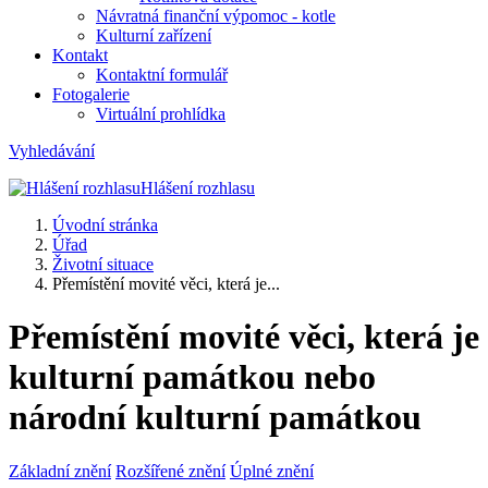
Návratná finanční výpomoc - kotle
Kulturní zařízení
Kontakt
Kontaktní formulář
Fotogalerie
Virtuální prohlídka
Vyhledávání
Hlášení rozhlasu
Úvodní stránka
Úřad
Životní situace
Přemístění movité věci, která je...
Přemístění movité věci, která je
kulturní památkou nebo
národní kulturní památkou
Základní znění
Rozšířené znění
Úplné znění