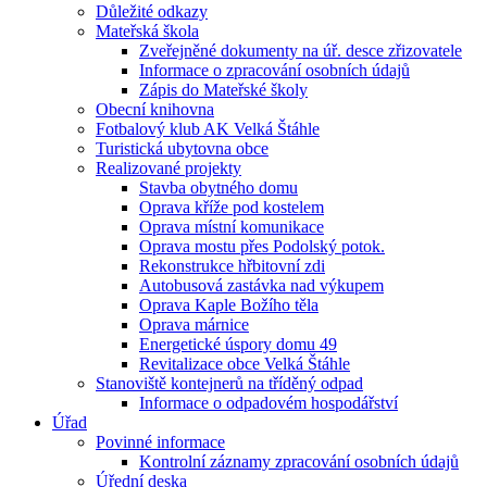
Důležité odkazy
Mateřská škola
Zveřejněné dokumenty na úř. desce zřizovatele
Informace o zpracování osobních údajů
Zápis do Mateřské školy
Obecní knihovna
Fotbalový klub AK Velká Štáhle
Turistická ubytovna obce
Realizované projekty
Stavba obytného domu
Oprava kříže pod kostelem
Oprava místní komunikace
Oprava mostu přes Podolský potok.
Rekonstrukce hřbitovní zdi
Autobusová zastávka nad výkupem
Oprava Kaple Božího těla
Oprava márnice
Energetické úspory domu 49
Revitalizace obce Velká Štáhle
Stanoviště kontejnerů na tříděný odpad
Informace o odpadovém hospodářství
Úřad
Povinné informace
Kontrolní záznamy zpracování osobních údajů
Úřední deska