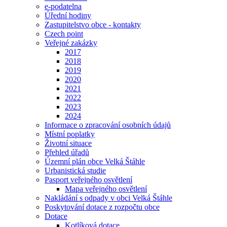
e-podatelna
Úřední hodiny
Zastupitelstvo obce - kontakty
Czech point
Veřejné zakázky
2017
2018
2019
2020
2021
2022
2023
2024
Informace o zpracování osobních údajů
Místní poplatky
Životní situace
Přehled úřadů
Územní plán obce Velká Štáhle
Urbanistická studie
Pasport veřejného osvětlení
Mapa veřejného osvětlení
Nakládání s odpady v obci Velká Štáhle
Poskytování dotace z rozpočtu obce
Dotace
Kotlíková dotace