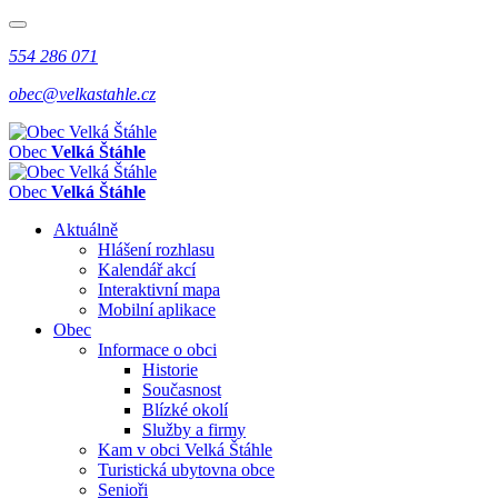
554 286 071
obec@velkastahle.cz
Obec
Velká Štáhle
Obec
Velká Štáhle
Aktuálně
Hlášení rozhlasu
Kalendář akcí
Interaktivní mapa
Mobilní aplikace
Obec
Informace o obci
Historie
Současnost
Blízké okolí
Služby a firmy
Kam v obci Velká Štáhle
Turistická ubytovna obce
Senioři