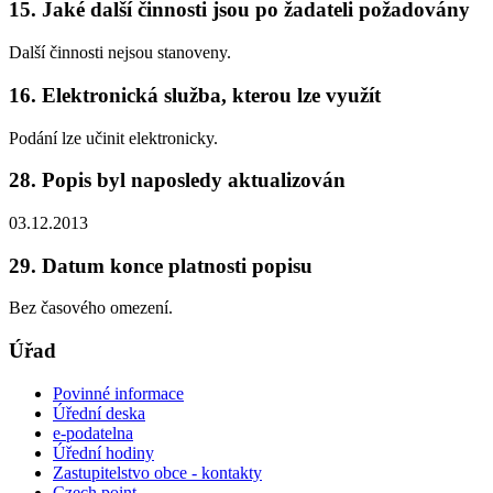
15. Jaké další činnosti jsou po žadateli požadovány
Další činnosti nejsou stanoveny.
16. Elektronická služba, kterou lze využít
Podání lze učinit elektronicky.
28. Popis byl naposledy aktualizován
03.12.2013
29. Datum konce platnosti popisu
Bez časového omezení.
Úřad
Povinné informace
Úřední deska
e-podatelna
Úřední hodiny
Zastupitelstvo obce - kontakty
Czech point