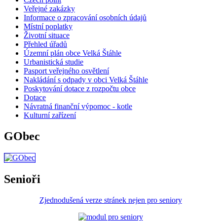
Veřejné zakázky
Informace o zpracování osobních údajů
Místní poplatky
Životní situace
Přehled úřadů
Územní plán obce Velká Štáhle
Urbanistická studie
Pasport veřejného osvětlení
Nakládání s odpady v obci Velká Štáhle
Poskytování dotace z rozpočtu obce
Dotace
Návratná finanční výpomoc - kotle
Kulturní zařízení
GObec
Senioři
Zjednodušená verze stránek nejen pro seniory