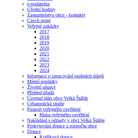
e-podatelna
Úřední hodiny
Zastupitelstvo obce - kontakty
Czech point
Veřejné zakázky
2017
2018
2019
2020
2021
2022
2023
2024
Informace o zpracování osobních údajů
Místní poplatky
Životní situace
Přehled úřadů
Územní plán obce Velká Štáhle
Urbanistická studie
Pasport veřejného osvětlení
Mapa veřejného osvětlení
Nakládání s odpady v obci Velká Štáhle
Poskytování dotace z rozpočtu obce
Dotace
Kotlíková dotace