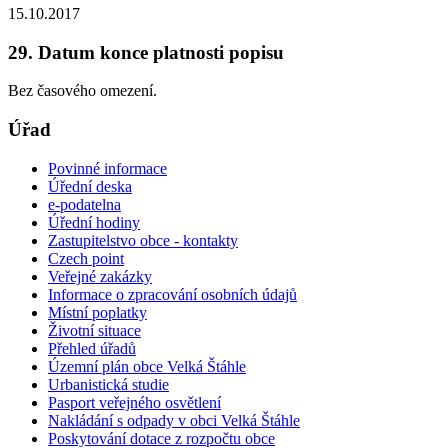
15.10.2017
29. Datum konce platnosti popisu
Bez časového omezení.
Úřad
Povinné informace
Úřední deska
e-podatelna
Úřední hodiny
Zastupitelstvo obce - kontakty
Czech point
Veřejné zakázky
Informace o zpracování osobních údajů
Místní poplatky
Životní situace
Přehled úřadů
Územní plán obce Velká Štáhle
Urbanistická studie
Pasport veřejného osvětlení
Nakládání s odpady v obci Velká Štáhle
Poskytování dotace z rozpočtu obce