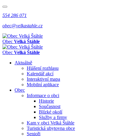
554 286 071
obec@velkastahle.cz
Obec
Velká Štáhle
Obec
Velká Štáhle
Aktuálně
Hlášení rozhlasu
Kalendář akcí
Interaktivní mapa
Mobilní aplikace
Obec
Informace o obci
Historie
Současnost
Blízké okolí
Služby a firmy
Kam v obci Velká Štáhle
Turistická ubytovna obce
Senioři