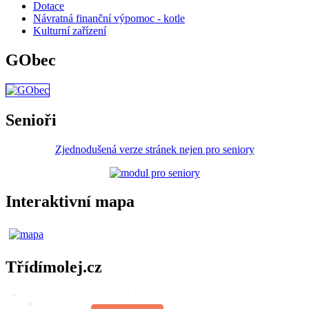
Dotace
Návratná finanční výpomoc - kotle
Kulturní zařízení
GObec
Senioři
Zjednodušená verze stránek nejen pro seniory
Interaktivní mapa
Třídímolej.cz