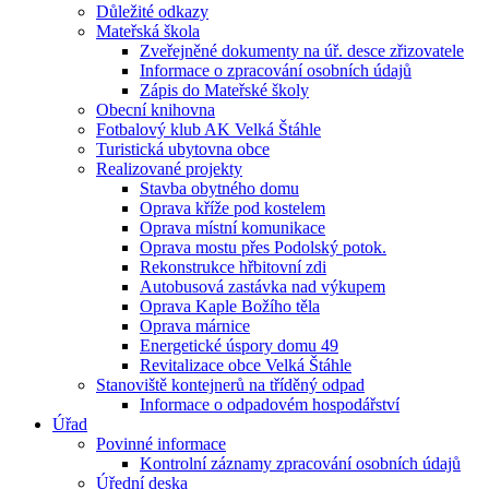
Důležité odkazy
Mateřská škola
Zveřejněné dokumenty na úř. desce zřizovatele
Informace o zpracování osobních údajů
Zápis do Mateřské školy
Obecní knihovna
Fotbalový klub AK Velká Štáhle
Turistická ubytovna obce
Realizované projekty
Stavba obytného domu
Oprava kříže pod kostelem
Oprava místní komunikace
Oprava mostu přes Podolský potok.
Rekonstrukce hřbitovní zdi
Autobusová zastávka nad výkupem
Oprava Kaple Božího těla
Oprava márnice
Energetické úspory domu 49
Revitalizace obce Velká Štáhle
Stanoviště kontejnerů na tříděný odpad
Informace o odpadovém hospodářství
Úřad
Povinné informace
Kontrolní záznamy zpracování osobních údajů
Úřední deska