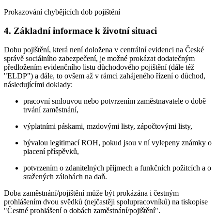
Prokazování chybějících dob pojištění
4. Základní informace k životní situaci
Dobu pojištění, která není doložena v centrální evidenci na České
správě sociálního zabezpečení, je možné prokázat dodatečným
předložením evidenčního listu důchodového pojištění (dále též
"ELDP") a dále, to ovšem až v rámci zahájeného řízení o důchod,
následujícími doklady:
pracovní smlouvou nebo potvrzením zaměstnavatele o době
trvání zaměstnání,
výplatními páskami, mzdovými listy, zápočtovými listy,
bývalou legitimací ROH, pokud jsou v ní vylepeny známky o
placení příspěvků,
potvrzením o zdanitelných příjmech a funkčních požitcích a o
sražených zálohách na daň.
Doba zaměstnání/pojištění může být prokázána i čestným
prohlášením dvou svědků (nejčastěji spolupracovníků) na tiskopise
"Čestné prohlášení o dobách zaměstnání/pojištění".