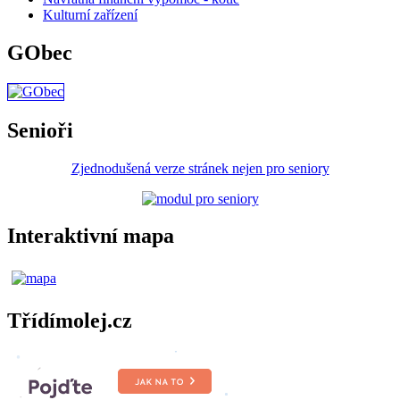
Kulturní zařízení
GObec
Senioři
Zjednodušená verze stránek nejen pro seniory
Interaktivní mapa
Třídímolej.cz