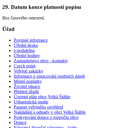
29. Datum konce platnosti popisu
Bez časového omezení.
Úřad
Povinné informace
Úřední deska
e-podatelna
Úřední hodiny
Zastupitelstvo obce - kontakty
Czech point
Veřejné zakázky
Informace o zpracování osobních údajů
Místní poplatky
Životní situace
Přehled úřadů
Územní plán obce Velká Štáhle
Urbanistická studie
Pasport veřejného osvětlení
Nakládání s odpady v obci Velká Štáhle
Poskytování dotace z rozpočtu obce
Dotace
Návratná finanční výpomoc - kotle