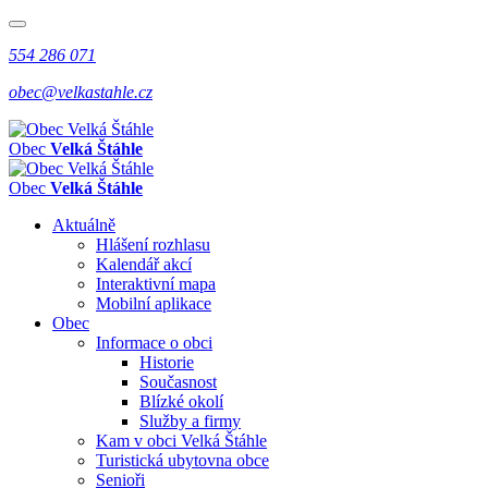
554 286 071
obec@velkastahle.cz
Obec
Velká Štáhle
Obec
Velká Štáhle
Aktuálně
Hlášení rozhlasu
Kalendář akcí
Interaktivní mapa
Mobilní aplikace
Obec
Informace o obci
Historie
Současnost
Blízké okolí
Služby a firmy
Kam v obci Velká Štáhle
Turistická ubytovna obce
Senioři