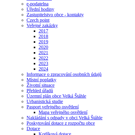
e-podatelna
Úřední hodiny
Zastupitelstvo obce - kontakty
Czech point
Veřejné zakázky
2017
2018
2019
2020
2021
2022
2023
2024
Informace o zpracování osobních údajů
Místní poplatky
Životní situace
Přehled úřadů
Územní plán obce Velká Štáhle
Urbanistická studie
Pasport veřejného osvětlení
Mapa veřejného osvětlení
Nakládání s odpady v obci Velká Štáhle
Poskytování dotace z rozpočtu obce
Dotace
Kotlíková dotace