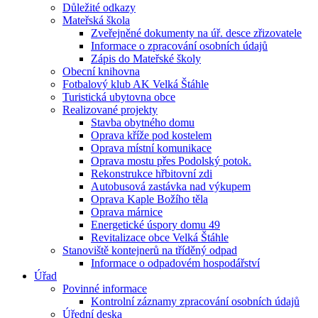
Důležité odkazy
Mateřská škola
Zveřejněné dokumenty na úř. desce zřizovatele
Informace o zpracování osobních údajů
Zápis do Mateřské školy
Obecní knihovna
Fotbalový klub AK Velká Štáhle
Turistická ubytovna obce
Realizované projekty
Stavba obytného domu
Oprava kříže pod kostelem
Oprava místní komunikace
Oprava mostu přes Podolský potok.
Rekonstrukce hřbitovní zdi
Autobusová zastávka nad výkupem
Oprava Kaple Božího těla
Oprava márnice
Energetické úspory domu 49
Revitalizace obce Velká Štáhle
Stanoviště kontejnerů na tříděný odpad
Informace o odpadovém hospodářství
Úřad
Povinné informace
Kontrolní záznamy zpracování osobních údajů
Úřední deska