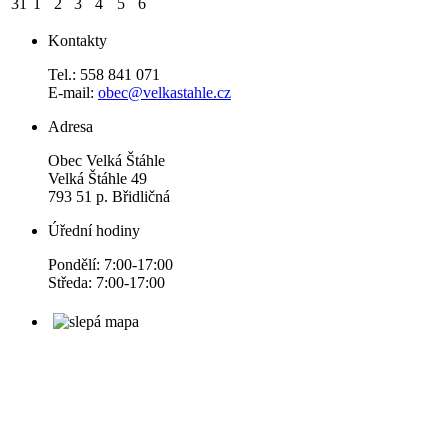
31
1
2
3
4
5
6
Kontakty
Tel.: 558 841 071
E-mail:
obec@velkastahle.cz
Adresa
Obec Velká Štáhle
Velká Štáhle 49
793 51 p. Břidličná
Úřední hodiny
Pondělí: 7:00-17:00
Středa: 7:00-17:00