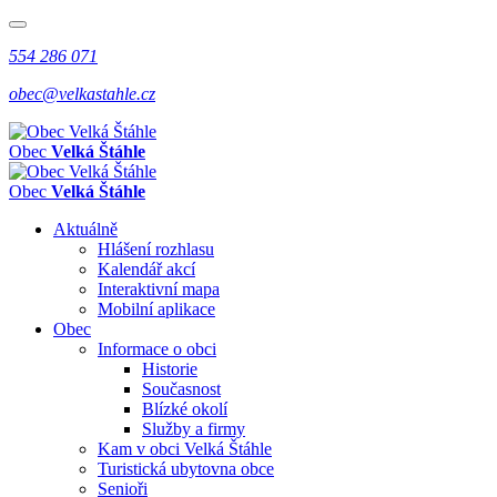
554 286 071
obec@velkastahle.cz
Obec
Velká Štáhle
Obec
Velká Štáhle
Aktuálně
Hlášení rozhlasu
Kalendář akcí
Interaktivní mapa
Mobilní aplikace
Obec
Informace o obci
Historie
Současnost
Blízké okolí
Služby a firmy
Kam v obci Velká Štáhle
Turistická ubytovna obce
Senioři