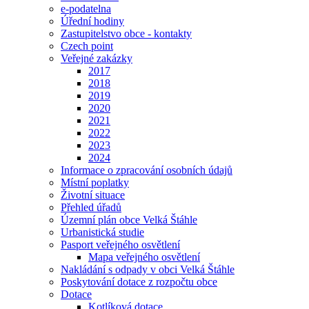
e-podatelna
Úřední hodiny
Zastupitelstvo obce - kontakty
Czech point
Veřejné zakázky
2017
2018
2019
2020
2021
2022
2023
2024
Informace o zpracování osobních údajů
Místní poplatky
Životní situace
Přehled úřadů
Územní plán obce Velká Štáhle
Urbanistická studie
Pasport veřejného osvětlení
Mapa veřejného osvětlení
Nakládání s odpady v obci Velká Štáhle
Poskytování dotace z rozpočtu obce
Dotace
Kotlíková dotace