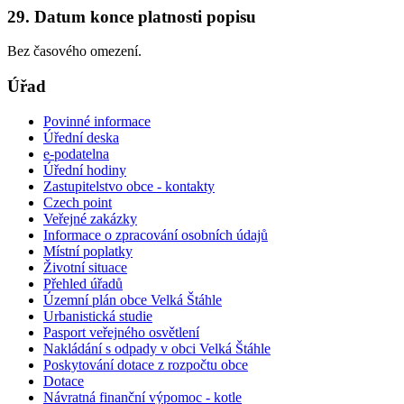
29. Datum konce platnosti popisu
Bez časového omezení.
Úřad
Povinné informace
Úřední deska
e-podatelna
Úřední hodiny
Zastupitelstvo obce - kontakty
Czech point
Veřejné zakázky
Informace o zpracování osobních údajů
Místní poplatky
Životní situace
Přehled úřadů
Územní plán obce Velká Štáhle
Urbanistická studie
Pasport veřejného osvětlení
Nakládání s odpady v obci Velká Štáhle
Poskytování dotace z rozpočtu obce
Dotace
Návratná finanční výpomoc - kotle