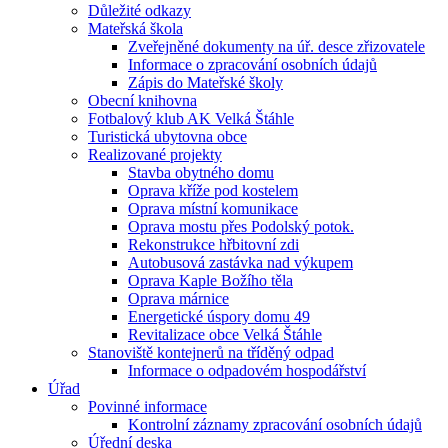
Důležité odkazy
Mateřská škola
Zveřejněné dokumenty na úř. desce zřizovatele
Informace o zpracování osobních údajů
Zápis do Mateřské školy
Obecní knihovna
Fotbalový klub AK Velká Štáhle
Turistická ubytovna obce
Realizované projekty
Stavba obytného domu
Oprava kříže pod kostelem
Oprava místní komunikace
Oprava mostu přes Podolský potok.
Rekonstrukce hřbitovní zdi
Autobusová zastávka nad výkupem
Oprava Kaple Božího těla
Oprava márnice
Energetické úspory domu 49
Revitalizace obce Velká Štáhle
Stanoviště kontejnerů na tříděný odpad
Informace o odpadovém hospodářství
Úřad
Povinné informace
Kontrolní záznamy zpracování osobních údajů
Úřední deska