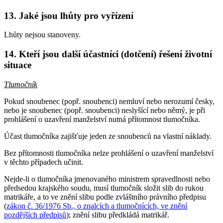
13. Jaké jsou lhůty pro vyřízení
Lhůty nejsou stanoveny.
14. Kteří jsou další účastníci (dotčení) řešení životní
situace
Tlumočník
Pokud snoubenec (popř. snoubenci) nemluví nebo nerozumí česky,
nebo je snoubenec (popř. snoubenci) neslyšící nebo němý, je při
prohlášení o uzavření manželství nutná přítomnost tlumočníka.
Účast tlumočníka zajišťuje jeden ze snoubenců na vlastní náklady.
Bez přítomnosti tlumočníka nelze prohlášení o uzavření manželství
v těchto případech učinit.
Nejde-li o tlumočníka jmenovaného ministrem spravedlnosti nebo
předsedou krajského soudu, musí tlumočník složit slib do rukou
matrikáře, a to ve znění slibu podle zvláštního právního předpisu
(
zákon č. 36/1976 Sb., o znalcích a tlumočnících, ve znění
pozdějších předpisů
); znění slibu předkládá matrikář.