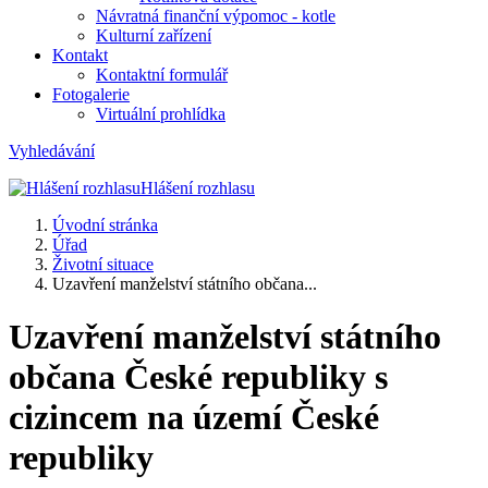
Návratná finanční výpomoc - kotle
Kulturní zařízení
Kontakt
Kontaktní formulář
Fotogalerie
Virtuální prohlídka
Vyhledávání
Hlášení rozhlasu
Úvodní stránka
Úřad
Životní situace
Uzavření manželství státního občana...
Uzavření manželství státního
občana České republiky s
cizincem na území České
republiky