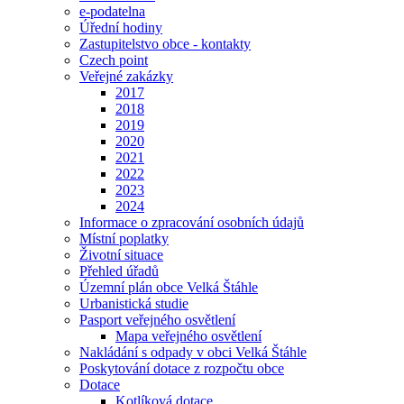
e-podatelna
Úřední hodiny
Zastupitelstvo obce - kontakty
Czech point
Veřejné zakázky
2017
2018
2019
2020
2021
2022
2023
2024
Informace o zpracování osobních údajů
Místní poplatky
Životní situace
Přehled úřadů
Územní plán obce Velká Štáhle
Urbanistická studie
Pasport veřejného osvětlení
Mapa veřejného osvětlení
Nakládání s odpady v obci Velká Štáhle
Poskytování dotace z rozpočtu obce
Dotace
Kotlíková dotace