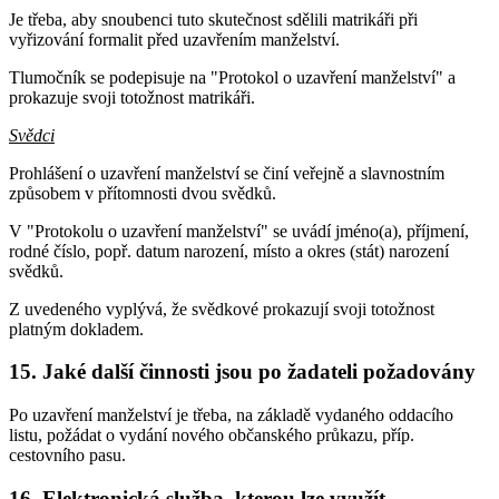
Je třeba, aby snoubenci tuto skutečnost sdělili matrikáři při
vyřizování formalit před uzavřením manželství.
Tlumočník se podepisuje na "Protokol o uzavření manželství" a
prokazuje svoji totožnost matrikáři.
Svědci
Prohlášení o uzavření manželství se činí veřejně a slavnostním
způsobem v přítomnosti dvou svědků.
V "Protokolu o uzavření manželství" se uvádí jméno(a), příjmení,
rodné číslo, popř. datum narození, místo a okres (stát) narození
svědků.
Z uvedeného vyplývá, že svědkové prokazují svoji totožnost
platným dokladem.
15. Jaké další činnosti jsou po žadateli požadovány
Po uzavření manželství je třeba, na základě vydaného oddacího
listu, požádat o vydání nového občanského průkazu, příp.
cestovního pasu.
16. Elektronická služba, kterou lze využít