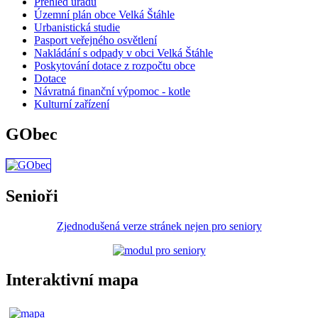
Přehled úřadů
Územní plán obce Velká Štáhle
Urbanistická studie
Pasport veřejného osvětlení
Nakládání s odpady v obci Velká Štáhle
Poskytování dotace z rozpočtu obce
Dotace
Návratná finanční výpomoc - kotle
Kulturní zařízení
GObec
Senioři
Zjednodušená verze stránek nejen pro seniory
Interaktivní mapa