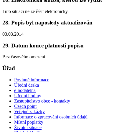
Tuto situaci nelze řešit elektronicky.
28. Popis byl naposledy aktualizován
03.03.2014
29. Datum konce platnosti popisu
Bez časového omezení.
Úřad
Povinné informace
Úřední deska
e-podatelna
Úřední hodiny
Zastupitelstvo obce - kontakty
Czech point
Veřejné zakázky
Informace o zpracování osobních údajů
Místní poplatky
Životní situace