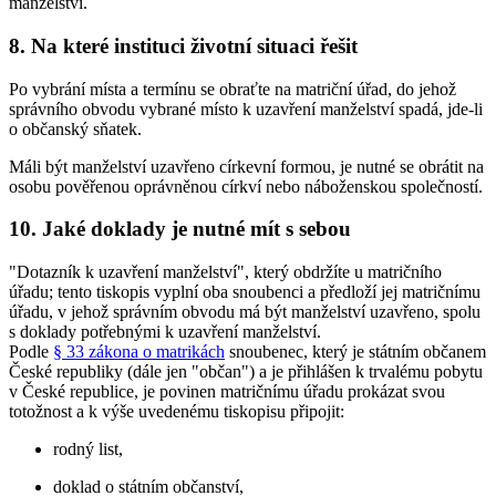
manželství.
8. Na které instituci životní situaci řešit
Po vybrání místa a termínu se obraťte na matriční úřad, do jehož
správního obvodu vybrané místo k uzavření manželství spadá, jde-li
o občanský sňatek.
Máli být manželství uzavřeno církevní formou, je nutné se obrátit na
osobu pověřenou oprávněnou církví nebo náboženskou společností.
10. Jaké doklady je nutné mít s sebou
"Dotazník k uzavření manželství", který obdržíte u matričního
úřadu; tento tiskopis vyplní oba snoubenci a předloží jej matričnímu
úřadu, v jehož správním obvodu má být manželství uzavřeno, spolu
s doklady potřebnými k uzavření manželství.
Podle
§ 33 zákona o matrikách
snoubenec, který je státním občanem
České republiky (dále jen "občan") a je přihlášen k trvalému pobytu
v České republice, je povinen matričnímu úřadu prokázat svou
totožnost a k výše uvedenému tiskopisu připojit:
rodný list,
doklad o státním občanství,