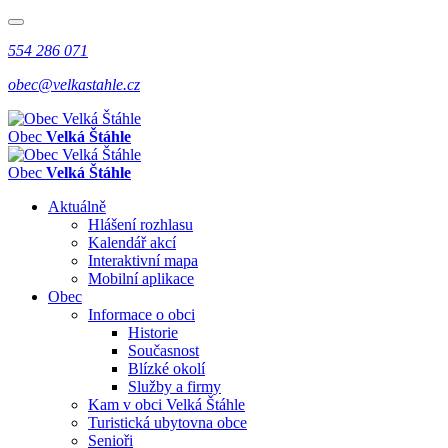
554 286 071
obec@velkastahle.cz
Obec
Velká Štáhle
Obec
Velká Štáhle
Aktuálně
Hlášení rozhlasu
Kalendář akcí
Interaktivní mapa
Mobilní aplikace
Obec
Informace o obci
Historie
Současnost
Blízké okolí
Služby a firmy
Kam v obci Velká Štáhle
Turistická ubytovna obce
Senioři