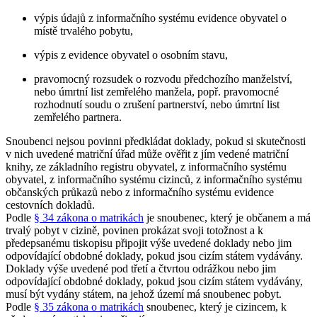
výpis údajů z informačního systému evidence obyvatel o
místě trvalého pobytu,
výpis z evidence obyvatel o osobním stavu,
pravomocný rozsudek o rozvodu předchozího manželství,
nebo úmrtní list zemřelého manžela, popř. pravomocné
rozhodnutí soudu o zrušení partnerství, nebo úmrtní list
zemřelého partnera.
Snoubenci nejsou povinni předkládat doklady, pokud si skutečnosti
v nich uvedené matriční úřad může ověřit z jím vedené matriční
knihy, ze základního registru obyvatel, z informačního systému
obyvatel, z informačního systému cizinců, z informačního systému
občanských průkazů nebo z informačního systému evidence
cestovních dokladů.
Podle
§ 34 zákona o matrikách
je snoubenec, který je občanem a má
trvalý pobyt v cizině, povinen prokázat svoji totožnost a k
předepsanému tiskopisu připojit výše uvedené doklady nebo jim
odpovídající obdobné doklady, pokud jsou cizím státem vydávány.
Doklady výše uvedené pod třetí a čtvrtou odrážkou nebo jim
odpovídající obdobné doklady, pokud jsou cizím státem vydávány,
musí být vydány státem, na jehož území má snoubenec pobyt.
Podle
§ 35 zákona o matrikách
snoubenec, který je cizincem, k