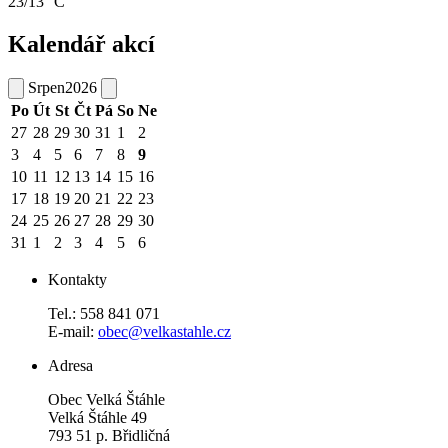
23/13 °C
Kalendář akcí
Srpen
2026
Po
Út
St
Čt
Pá
So
Ne
27
28
29
30
31
1
2
3
4
5
6
7
8
9
10
11
12
13
14
15
16
17
18
19
20
21
22
23
24
25
26
27
28
29
30
31
1
2
3
4
5
6
Kontakty
Tel.: 558 841 071
E-mail:
obec@velkastahle.cz
Adresa
Obec Velká Štáhle
Velká Štáhle 49
793 51 p. Břidličná