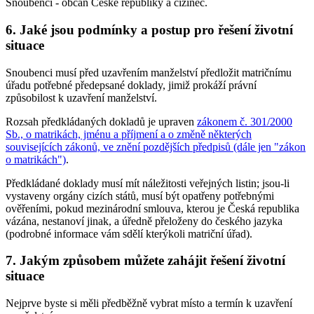
Snoubenci - občan České republiky a cizinec.
6. Jaké jsou podmínky a postup pro řešení životní
situace
Snoubenci musí před uzavřením manželství předložit matričnímu
úřadu potřebné předepsané doklady, jimiž prokáží právní
způsobilost k uzavření manželství.
Rozsah předkládaných dokladů je upraven
zákonem č. 301/2000
Sb., o matrikách, jménu a příjmení a o změně některých
souvisejících zákonů, ve znění pozdějších předpisů (dále jen "zákon
o matrikách")
.
Předkládané doklady musí mít náležitosti veřejných listin; jsou-li
vystaveny orgány cizích států, musí být opatřeny potřebnými
ověřeními, pokud mezinárodní smlouva, kterou je Česká republika
vázána, nestanoví jinak, a úředně přeloženy do českého jazyka
(podrobné informace vám sdělí kterýkoli matriční úřad).
7. Jakým způsobem můžete zahájit řešení životní
situace
Nejprve byste si měli předběžně vybrat místo a termín k uzavření