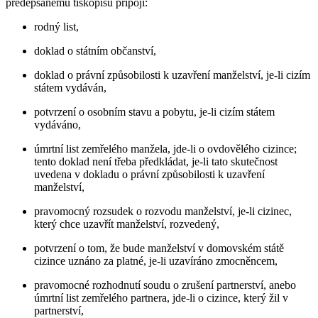
předepsanému tiskopisu připojí:
rodný list,
doklad o státním občanství,
doklad o právní způsobilosti k uzavření manželství, je-li cizím
státem vydáván,
potvrzení o osobním stavu a pobytu, je-li cizím státem
vydáváno,
úmrtní list zemřelého manžela, jde-li o ovdovělého cizince;
tento doklad není třeba předkládat, je-li tato skutečnost
uvedena v dokladu o právní způsobilosti k uzavření
manželství,
pravomocný rozsudek o rozvodu manželství, je-li cizinec,
který chce uzavřít manželství, rozvedený,
potvrzení o tom, že bude manželství v domovském státě
cizince uznáno za platné, je-li uzavíráno zmocněncem,
pravomocné rozhodnutí soudu o zrušení partnerství, anebo
úmrtní list zemřelého partnera, jde-li o cizince, který žil v
partnerství,