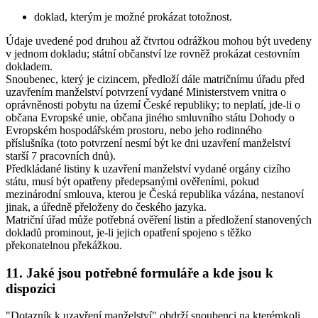
doklad, kterým je možné prokázat totožnost.
Údaje uvedené pod druhou až čtvrtou odrážkou mohou být uvedeny
v jednom dokladu; státní občanství lze rovněž prokázat cestovním
dokladem.
Snoubenec, který je cizincem
, předloží dále matričnímu úřadu před
uzavřením manželství potvrzení vydané Ministerstvem vnitra o
oprávněnosti pobytu na území České republiky; to neplatí, jde-li o
občana Evropské unie, občana jiného smluvního státu Dohody o
Evropském hospodářském prostoru, nebo jeho rodinného
příslušníka (toto potvrzení nesmí být ke dni uzavření manželství
starší 7 pracovních dnů).
Předkládané listiny k uzavření manželství vydané orgány cizího
státu, musí být opatřeny předepsanými ověřeními, pokud
mezinárodní smlouva, kterou je Česká republika vázána, nestanoví
jinak, a úředně přeloženy do českého jazyka.
Matriční úřad může potřebná ověření listin a předložení stanovených
dokladů prominout, je-li jejich opatření spojeno s těžko
překonatelnou překážkou.
11. Jaké jsou potřebné formuláře a kde jsou k
dispozici
"Dotazník k uzavření manželství" obdrží snoubenci na kterémkoli