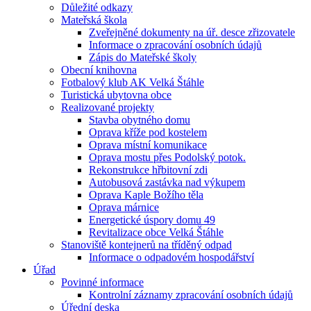
Důležité odkazy
Mateřská škola
Zveřejněné dokumenty na úř. desce zřizovatele
Informace o zpracování osobních údajů
Zápis do Mateřské školy
Obecní knihovna
Fotbalový klub AK Velká Štáhle
Turistická ubytovna obce
Realizované projekty
Stavba obytného domu
Oprava kříže pod kostelem
Oprava místní komunikace
Oprava mostu přes Podolský potok.
Rekonstrukce hřbitovní zdi
Autobusová zastávka nad výkupem
Oprava Kaple Božího těla
Oprava márnice
Energetické úspory domu 49
Revitalizace obce Velká Štáhle
Stanoviště kontejnerů na tříděný odpad
Informace o odpadovém hospodářství
Úřad
Povinné informace
Kontrolní záznamy zpracování osobních údajů
Úřední deska