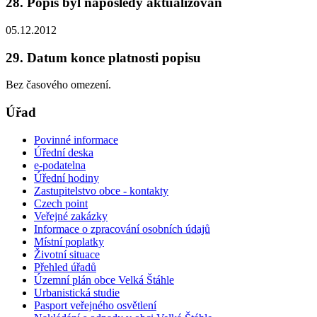
28. Popis byl naposledy aktualizován
05.12.2012
29. Datum konce platnosti popisu
Bez časového omezení.
Úřad
Povinné informace
Úřední deska
e-podatelna
Úřední hodiny
Zastupitelstvo obce - kontakty
Czech point
Veřejné zakázky
Informace o zpracování osobních údajů
Místní poplatky
Životní situace
Přehled úřadů
Územní plán obce Velká Štáhle
Urbanistická studie
Pasport veřejného osvětlení