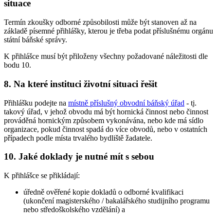
situace
Termín zkoušky odborné způsobilosti může být stanoven až na
základě písemné přihlášky, kterou je třeba podat příslušnému orgánu
státní báňské správy.
K přihlášce musí být přiloženy všechny požadované náležitosti dle
bodu 10.
8. Na které instituci životní situaci řešit
Přihlášku podejte na
místně příslušný obvodní báňský úřad
- tj.
takový úřad, v jehož obvodu má být hornická činnost nebo činnost
prováděná hornickým způsobem vykonávána, nebo kde má sídlo
organizace, pokud činnost spadá do více obvodů, nebo v ostatních
případech podle místa trvalého bydliště žadatele.
10. Jaké doklady je nutné mít s sebou
K přihlášce se přikládají:
úředně ověřené kopie dokladů o odborné kvalifikaci
(ukončení magisterského / bakalářského studijního programu
nebo středoškolského vzdělání) a