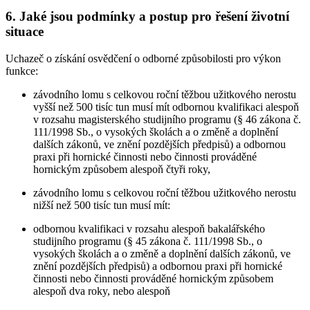
6. Jaké jsou podmínky a postup pro řešení životní
situace
Uchazeč o získání osvědčení o odborné způsobilosti pro výkon
funkce:
závodního lomu s celkovou roční těžbou užitkového nerostu
vyšší než 500 tisíc tun musí mít odbornou kvalifikaci alespoň
v rozsahu magisterského studijního programu (§ 46 zákona č.
111/1998 Sb., o vysokých školách a o změně a doplnění
dalších zákonů, ve znění pozdějších předpisů) a odbornou
praxi při hornické činnosti nebo činnosti prováděné
hornickým způsobem alespoň čtyři roky,
závodního lomu s celkovou roční těžbou užitkového nerostu
nižší než 500 tisíc tun musí mít:
odbornou kvalifikaci v rozsahu alespoň bakalářského
studijního programu (§ 45 zákona č. 111/1998 Sb., o
vysokých školách a o změně a doplnění dalších zákonů, ve
znění pozdějších předpisů) a odbornou praxi při hornické
činnosti nebo činnosti prováděné hornickým způsobem
alespoň dva roky, nebo alespoň