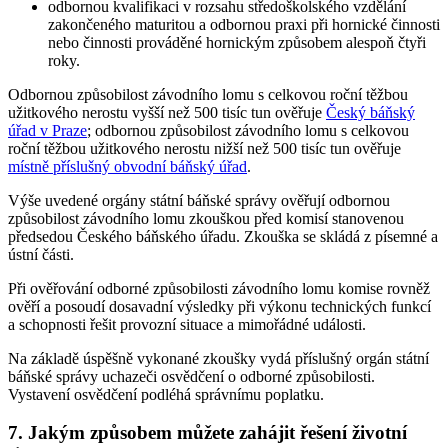
odbornou kvalifikaci v rozsahu středoškolského vzdělání
zakončeného maturitou a odbornou praxi při hornické činnosti
nebo činnosti prováděné hornickým způsobem alespoň čtyři
roky.
Odbornou způsobilost závodního lomu s celkovou roční těžbou
užitkového nerostu vyšší než 500 tisíc tun ověřuje
Český báňský
úřad v Praze
; odbornou způsobilost závodního lomu s celkovou
roční těžbou užitkového nerostu nižší než 500 tisíc tun ověřuje
místně příslušný obvodní báňský úřad
.
Výše uvedené orgány státní báňské správy ověřují odbornou
způsobilost závodního lomu zkouškou před komisí stanovenou
předsedou Českého báňského úřadu. Zkouška se skládá z písemné a
ústní části.
Při ověřování odborné způsobilosti závodního lomu komise rovněž
ověří a posoudí dosavadní výsledky při výkonu technických funkcí
a schopnosti řešit provozní situace a mimořádné události.
Na základě úspěšně vykonané zkoušky vydá příslušný orgán státní
báňské správy uchazeči osvědčení o odborné způsobilosti.
Vystavení osvědčení podléhá správnímu poplatku.
7. Jakým způsobem můžete zahájit řešení životní