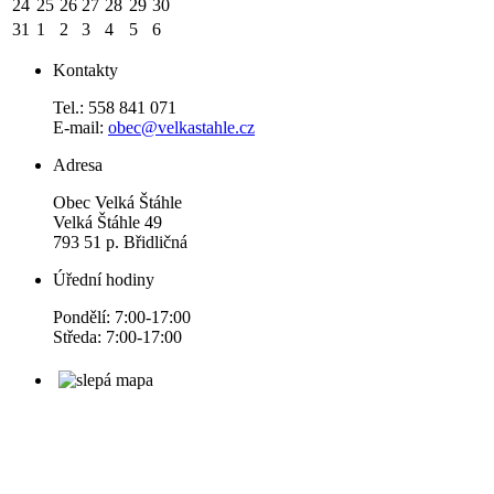
24
25
26
27
28
29
30
31
1
2
3
4
5
6
Kontakty
Tel.: 558 841 071
E-mail:
obec@velkastahle.cz
Adresa
Obec Velká Štáhle
Velká Štáhle 49
793 51 p. Břidličná
Úřední hodiny
Pondělí: 7:00-17:00
Středa: 7:00-17:00