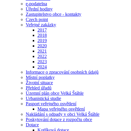
e-podatelna
Úřední hodiny
Zastupitelstvo obce - kontakty
Czech point
Veřejné zakázky
2017
2018
2019
2020
2021
2022
2023
2024
Informace o zpracování osobních údajů
Místní poplatky
Životní situace
Přehled úřadů
Územní plán obce Velká Štáhle
Urbanistická studie
Pasport veřejného osvětlení
Mapa veřejného osvětlení
Nakládání s odpady v obci Velká Štáhle
Poskytování dotace z rozpočtu obce
Dotace
Kotlíková dotace