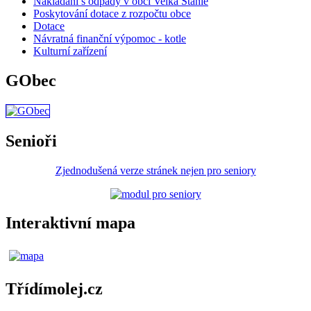
Nakládání s odpady v obci Velká Štáhle
Poskytování dotace z rozpočtu obce
Dotace
Návratná finanční výpomoc - kotle
Kulturní zařízení
GObec
Senioři
Zjednodušená verze stránek nejen pro seniory
Interaktivní mapa
Třídímolej.cz