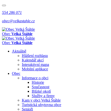
554 286 071
obec@velkastahle.cz
Obec
Velká Štáhle
Obec
Velká Štáhle
Aktuálně
Hlášení rozhlasu
Kalendář akcí
Interaktivní mapa
Mobilní aplikace
Obec
Informace o obci
Historie
Současnost
Blízké okolí
Služby a firmy
Kam v obci Velká Štáhle
Turistická ubytovna obce
Senioři