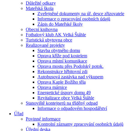
Důležité odkazy
Mateřská škola
Zveřejněné dokumenty na úř. desce zřizovatele
Informace o zpracování osobních údajů
Zápis do Mateřské školy
Obecní knihovna
Fotbalový klub AK Velká Štáhle
Turistická ubytovna obce
Realizované projekty
Stavba obytného domu
Oprava kříže pod kostelem
Oprava místní komunikace
Oprava mostu přes Podolský potok.
Rekonstrukce hřbitovní zdi
Autobusová zastávka nad výkupem
Oprava Kaple Božího těla
Oprava márnice
Energetické úspory domu 49
Revitalizace obce Velká Štáhle
Stanoviště kontejnerů na tříděný odpad
Informace o odpadovém hospodářství
Úřad
Povinné informace
Kontrolní záznamy zpracování osobních údajů
Úřední deska