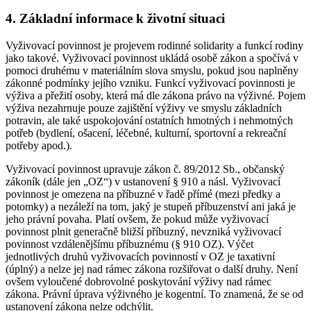
4. Základní informace k životní situaci
Vyživovací povinnost je projevem rodinné solidarity a funkcí rodiny
jako takové. Vyživovací povinnost ukládá osobě zákon a spočívá v
pomoci druhému v materiálním slova smyslu, pokud jsou naplněny
zákonné podmínky jejího vzniku. Funkcí vyživovací povinnosti je
výživa a přežití osoby, která má dle zákona právo na výživné. Pojem
výživa nezahrnuje pouze zajištění výživy ve smyslu základních
potravin, ale také uspokojování ostatních hmotných i nehmotných
potřeb (bydlení, ošacení, léčebné, kulturní, sportovní a rekreační
potřeby apod.).
Vyživovací povinnost upravuje zákon č. 89/2012 Sb., občanský
zákoník (dále jen „OZ“) v ustanovení § 910 a násl. Vyživovací
povinnost je omezena na příbuzné v řadě přímé (mezi předky a
potomky) a nezáleží na tom, jaký je stupeň příbuzenství ani jaká je
jeho právní povaha. Platí ovšem, že pokud může vyživovací
povinnost plnit generačně bližší příbuzný, nevzniká vyživovací
povinnost vzdálenějšímu příbuznému (§ 910 OZ). Výčet
jednotlivých druhů vyživovacích povinností v OZ je taxativní
(úplný) a nelze jej nad rámec zákona rozšiřovat o další druhy. Není
ovšem vyloučené dobrovolné poskytování výživy nad rámec
zákona. Právní úprava výživného je kogentní. To znamená, že se od
ustanovení zákona nelze odchýlit.