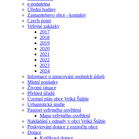
e-podatelna
Úřední hodiny
Zastupitelstvo obce - kontakty
Czech point
Veřejné zakázky
2017
2018
2019
2020
2021
2022
2023
2024
Informace o zpracování osobních údajů
Místní poplatky
Životní situace
Přehled úřadů
Územní plán obce Velká Štáhle
Urbanistická studie
Pasport veřejného osvětlení
Mapa veřejného osvětlení
Nakládání s odpady v obci Velká Štáhle
Poskytování dotace z rozpočtu obce
Dotace
Kotlíková dotace