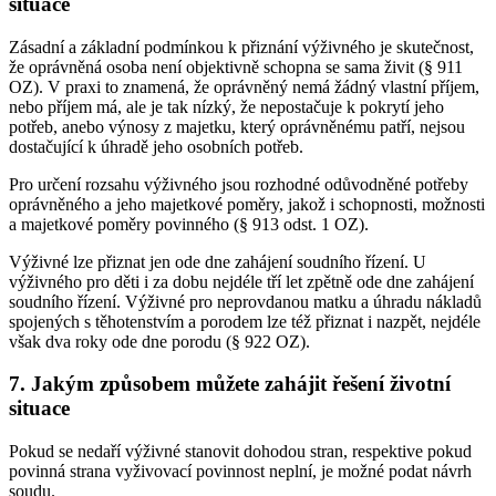
situace
Zásadní a základní podmínkou k přiznání výživného je skutečnost,
že oprávněná osoba není objektivně schopna se sama živit (§ 911
OZ). V praxi to znamená, že oprávněný nemá žádný vlastní příjem,
nebo příjem má, ale je tak nízký, že nepostačuje k pokrytí jeho
potřeb, anebo výnosy z majetku, který oprávněnému patří, nejsou
dostačující k úhradě jeho osobních potřeb.
Pro určení rozsahu výživného jsou rozhodné odůvodněné potřeby
oprávněného a jeho majetkové poměry, jakož i schopnosti, možnosti
a majetkové poměry povinného (§ 913 odst. 1 OZ).
Výživné lze přiznat jen ode dne zahájení soudního řízení. U
výživného pro děti i za dobu nejdéle tří let zpětně ode dne zahájení
soudního řízení. Výživné pro neprovdanou matku a úhradu nákladů
spojených s těhotenstvím a porodem lze též přiznat i nazpět, nejdéle
však dva roky ode dne porodu (§ 922 OZ).
7. Jakým způsobem můžete zahájit řešení životní
situace
Pokud se nedaří výživné stanovit dohodou stran, respektive pokud
povinná strana vyživovací povinnost neplní, je možné podat návrh
soudu.