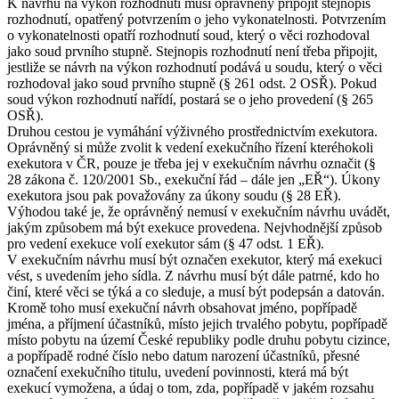
K návrhu na výkon rozhodnutí musí oprávněný připojit stejnopis
rozhodnutí, opatřený potvrzením o jeho vykonatelnosti. Potvrzením
o vykonatelnosti opatří rozhodnutí soud, který o věci rozhodoval
jako soud prvního stupně. Stejnopis rozhodnutí není třeba připojit,
jestliže se návrh na výkon rozhodnutí podává u soudu, který o věci
rozhodoval jako soud prvního stupně (§ 261 odst. 2 OSŘ). Pokud
soud výkon rozhodnutí nařídí, postará se o jeho provedení (§ 265
OSŘ).
Druhou cestou je vymáhání výživného prostřednictvím exekutora.
Oprávněný si může zvolit k vedení exekučního řízení kteréhokoli
exekutora v ČR, pouze je třeba jej v exekučním návrhu označit (§
28 zákona č. 120/2001 Sb., exekuční řád – dále jen „EŘ“). Úkony
exekutora jsou pak považovány za úkony soudu (§ 28 EŘ).
Výhodou také je, že oprávněný nemusí v exekučním návrhu uvádět,
jakým způsobem má být exekuce provedena. Nejvhodnější způsob
pro vedení exekuce volí exekutor sám (§ 47 odst. 1 EŘ).
V exekučním návrhu musí být označen exekutor, který má exekuci
vést, s uvedením jeho sídla. Z návrhu musí být dále patrné, kdo ho
činí, které věci se týká a co sleduje, a musí být podepsán a datován.
Kromě toho musí exekuční návrh obsahovat jméno, popřípadě
jména, a příjmení účastníků, místo jejich trvalého pobytu, popřípadě
místo pobytu na území České republiky podle druhu pobytu cizince,
a popřípadě rodné číslo nebo datum narození účastníků, přesné
označení exekučního titulu, uvedení povinnosti, která má být
exekucí vymožena, a údaj o tom, zda, popřípadě v jakém rozsahu