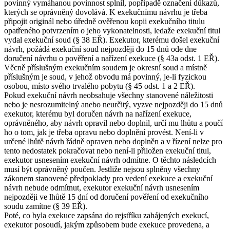
povinný vymáhanou povinnost splnil, popřípadě označení důkazů,
kterých se oprávněný dovolává. K exekučnímu návrhu je třeba
připojit originál nebo úředně ověřenou kopii exekučního titulu
opatřeného potvrzením o jeho vykonatelnosti, ledaže exekuční titul
vydal exekuční soud (§ 38 EŘ). Exekutor, kterému došel exekuční
návrh, požádá exekuční soud nejpozději do 15 dnů ode dne
doručení návrhu o pověření a nařízení exekuce (§ 43a odst. 1 EŘ).
Věcně příslušným exekučním soudem je okresní soud a místně
příslušným je soud, v jehož obvodu má povinný, je-li fyzickou
osobou, místo svého trvalého pobytu (§ 45 odst. 1 a 2 EŘ).
Pokud exekuční návrh neobsahuje všechny stanovené náležitosti
nebo je nesrozumitelný anebo neurčitý, vyzve nejpozději do 15 dnů
exekutor, kterému byl doručen návrh na nařízení exekuce,
oprávněného, aby návrh opravil nebo doplnil, určí mu lhůtu a poučí
ho o tom, jak je třeba opravu nebo doplnění provést. Není-li v
určené lhůtě návrh řádně opraven nebo doplněn a v řízení nelze pro
tento nedostatek pokračovat nebo není-li přiložen exekuční titul,
exekutor usnesením exekuční návrh odmítne. O těchto následcích
musí být oprávněný poučen. Jestliže nejsou splněny všechny
zákonem stanovené předpoklady pro vedení exekuce a exekuční
návrh nebude odmítnut, exekutor exekuční návrh usnesením
nejpozději ve lhůtě 15 dní od doručení pověření od exekučního
soudu zamítne (§ 39 EŘ).
Poté, co byla exekuce zapsána do rejstříku zahájených exekucí,
exekutor posoudí, jakým způsobem bude exekuce provedena, a