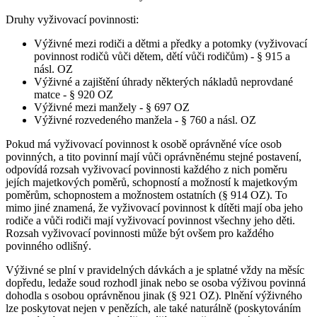
Druhy vyživovací povinnosti:
Výživné mezi rodiči a dětmi a předky a potomky (vyživovací
povinnost rodičů vůči dětem, dětí vůči rodičům) - § 915 a
násl. OZ
Výživné a zajištění úhrady některých nákladů neprovdané
matce - § 920 OZ
Výživné mezi manžely - § 697 OZ
Výživné rozvedeného manžela - § 760 a násl. OZ
Pokud má vyživovací povinnost k osobě oprávněné více osob
povinných, a tito povinní mají vůči oprávněnému stejné postavení,
odpovídá rozsah vyživovací povinnosti každého z nich poměru
jejích majetkových poměrů, schopností a možností k majetkovým
poměrům, schopnostem a možnostem ostatních (§ 914 OZ). To
mimo jiné znamená, že vyživovací povinnost k dítěti mají oba jeho
rodiče a vůči rodiči mají vyživovací povinnost všechny jeho děti.
Rozsah vyživovací povinnosti může být ovšem pro každého
povinného odlišný.
Výživné se plní v pravidelných dávkách a je splatné vždy na měsíc
dopředu, ledaže soud rozhodl jinak nebo se osoba výživou povinná
dohodla s osobou oprávněnou jinak (§ 921 OZ). Plnění výživného
lze poskytovat nejen v penězích, ale také naturálně (poskytováním