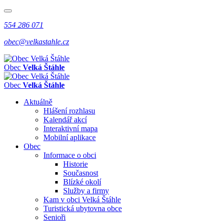
554 286 071
obec@velkastahle.cz
Obec
Velká Štáhle
Obec
Velká Štáhle
Aktuálně
Hlášení rozhlasu
Kalendář akcí
Interaktivní mapa
Mobilní aplikace
Obec
Informace o obci
Historie
Současnost
Blízké okolí
Služby a firmy
Kam v obci Velká Štáhle
Turistická ubytovna obce
Senioři