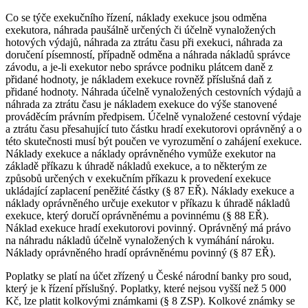
Co se týče exekučního řízení, náklady exekuce jsou odměna
exekutora, náhrada paušálně určených či účelně vynaložených
hotových výdajů, náhrada za ztrátu času při exekuci, náhrada za
doručení písemností, případně odměna a náhrada nákladů správce
závodu, a je-li exekutor nebo správce podniku plátcem daně z
přidané hodnoty, je nákladem exekuce rovněž příslušná daň z
přidané hodnoty. Náhrada účelně vynaložených cestovních výdajů a
náhrada za ztrátu času je nákladem exekuce do výše stanovené
prováděcím právním předpisem. Účelně vynaložené cestovní výdaje
a ztrátu času přesahující tuto částku hradí exekutorovi oprávněný a o
této skutečnosti musí být poučen ve vyrozumění o zahájení exekuce.
Náklady exekuce a náklady oprávněného vymůže exekutor na
základě příkazu k úhradě nákladů exekuce, a to některým ze
způsobů určených v exekučním příkazu k provedení exekuce
ukládající zaplacení peněžité částky (§ 87 EŘ). Náklady exekuce a
náklady oprávněného určuje exekutor v příkazu k úhradě nákladů
exekuce, který doručí oprávněnému a povinnému (§ 88 EŘ).
Náklad exekuce hradí exekutorovi povinný. Oprávněný má právo
na náhradu nákladů účelně vynaložených k vymáhání nároku.
Náklady oprávněného hradí oprávněnému povinný (§ 87 EŘ).
Poplatky se platí na účet zřízený u České národní banky pro soud,
který je k řízení příslušný. Poplatky, které nejsou vyšší než 5 000
Kč, lze platit kolkovými známkami (§ 8 ZSP). Kolkové známky se