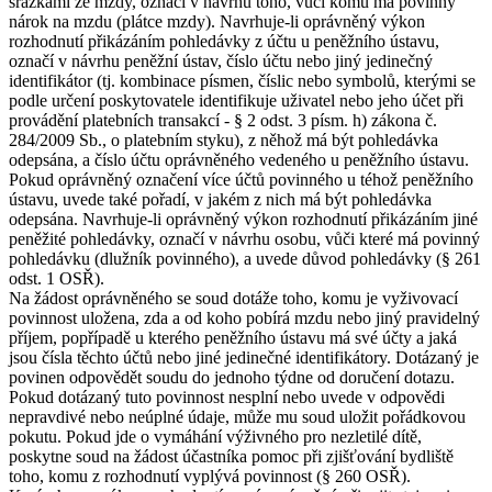
srážkami ze mzdy, označí v návrhu toho, vůči komu má povinný
nárok na mzdu (plátce mzdy). Navrhuje-li oprávněný výkon
rozhodnutí přikázáním pohledávky z účtu u peněžního ústavu,
označí v návrhu peněžní ústav, číslo účtu nebo jiný jedinečný
identifikátor (tj. kombinace písmen, číslic nebo symbolů, kterými se
podle určení poskytovatele identifikuje uživatel nebo jeho účet při
provádění platebních transakcí - § 2 odst. 3 písm. h) zákona č.
284/2009 Sb., o platebním styku), z něhož má být pohledávka
odepsána, a číslo účtu oprávněného vedeného u peněžního ústavu.
Pokud oprávněný označení více účtů povinného u téhož peněžního
ústavu, uvede také pořadí, v jakém z nich má být pohledávka
odepsána. Navrhuje-li oprávněný výkon rozhodnutí přikázáním jiné
peněžité pohledávky, označí v návrhu osobu, vůči které má povinný
pohledávku (dlužník povinného), a uvede důvod pohledávky (§ 261
odst. 1 OSŘ).
Na žádost oprávněného se soud dotáže toho, komu je vyživovací
povinnost uložena, zda a od koho pobírá mzdu nebo jiný pravidelný
příjem, popřípadě u kterého peněžního ústavu má své účty a jaká
jsou čísla těchto účtů nebo jiné jedinečné identifikátory. Dotázaný je
povinen odpovědět soudu do jednoho týdne od doručení dotazu.
Pokud dotázaný tuto povinnost nesplní nebo uvede v odpovědi
nepravdivé nebo neúplné údaje, může mu soud uložit pořádkovou
pokutu. Pokud jde o vymáhání výživného pro nezletilé dítě,
poskytne soud na žádost účastníka pomoc při zjišťování bydliště
toho, komu z rozhodnutí vyplývá povinnost (§ 260 OSŘ).