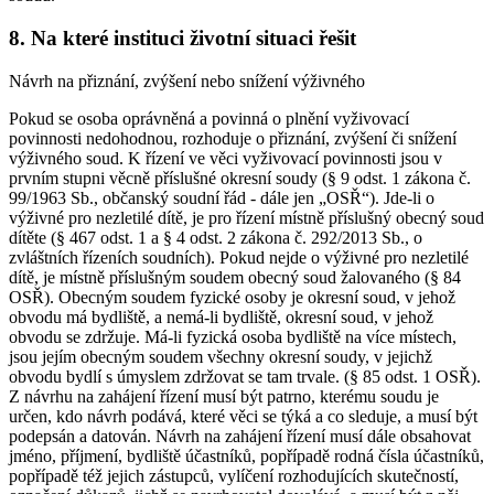
8. Na které instituci životní situaci řešit
Návrh na přiznání, zvýšení nebo snížení výživného
Pokud se osoba oprávněná a povinná o plnění vyživovací
povinnosti nedohodnou, rozhoduje o přiznání, zvýšení či snížení
výživného soud. K řízení ve věci vyživovací povinnosti jsou v
prvním stupni věcně příslušné okresní soudy (§ 9 odst. 1 zákona č.
99/1963 Sb., občanský soudní řád - dále jen „OSŘ“). Jde-li o
výživné pro nezletilé dítě, je pro řízení místně příslušný obecný soud
dítěte (§ 467 odst. 1 a § 4 odst. 2 zákona č. 292/2013 Sb., o
zvláštních řízeních soudních). Pokud nejde o výživné pro nezletilé
dítě, je místně příslušným soudem obecný soud žalovaného (§ 84
OSŘ). Obecným soudem fyzické osoby je okresní soud, v jehož
obvodu má bydliště, a nemá-li bydliště, okresní soud, v jehož
obvodu se zdržuje. Má-li fyzická osoba bydliště na více místech,
jsou jejím obecným soudem všechny okresní soudy, v jejichž
obvodu bydlí s úmyslem zdržovat se tam trvale. (§ 85 odst. 1 OSŘ).
Z návrhu na zahájení řízení musí být patrno, kterému soudu je
určen, kdo návrh podává, které věci se týká a co sleduje, a musí být
podepsán a datován. Návrh na zahájení řízení musí dále obsahovat
jméno, příjmení, bydliště účastníků, popřípadě rodná čísla účastníků,
popřípadě též jejich zástupců, vylíčení rozhodujících skutečností,