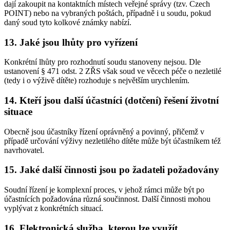
dají zakoupit na kontaktních místech veřejné správy (tzv. Czech
POINT) nebo na vybraných poštách, případně i u soudu, pokud
daný soud tyto kolkové známky nabízí.
13. Jaké jsou lhůty pro vyřízení
Konkrétní lhůty pro rozhodnutí soudu stanoveny nejsou. Dle
ustanovení § 471 odst. 2 ZŘS však soud ve věcech péče o nezletilé
(tedy i o výživě dítěte) rozhoduje s největším urychlením.
14. Kteří jsou další účastníci (dotčení) řešení životní
situace
Obecně jsou účastníky řízení oprávněný a povinný, přičemž v
případě určování výživy nezletilého dítěte může být účastníkem též
navrhovatel.
15. Jaké další činnosti jsou po žadateli požadovány
Soudní řízení je komplexní proces, v jehož rámci může být po
účastnících požadována různá součinnost. Další činnosti mohou
vyplývat z konkrétních situací.
16. Elektronická služba, kterou lze využít