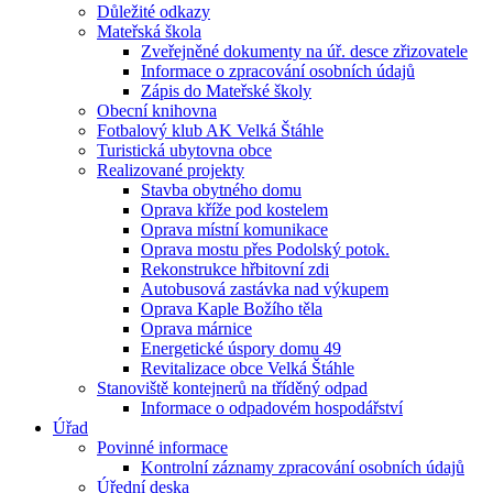
Důležité odkazy
Mateřská škola
Zveřejněné dokumenty na úř. desce zřizovatele
Informace o zpracování osobních údajů
Zápis do Mateřské školy
Obecní knihovna
Fotbalový klub AK Velká Štáhle
Turistická ubytovna obce
Realizované projekty
Stavba obytného domu
Oprava kříže pod kostelem
Oprava místní komunikace
Oprava mostu přes Podolský potok.
Rekonstrukce hřbitovní zdi
Autobusová zastávka nad výkupem
Oprava Kaple Božího těla
Oprava márnice
Energetické úspory domu 49
Revitalizace obce Velká Štáhle
Stanoviště kontejnerů na tříděný odpad
Informace o odpadovém hospodářství
Úřad
Povinné informace
Kontrolní záznamy zpracování osobních údajů
Úřední deska