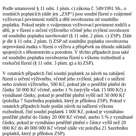
Podle ustanovení § 11 odst. 1 písm. c) zákona č. 549/1991 Sb., o
soudních poplatcích (dále jen „ZSP“) jsou soudní řízení o vzájemné
vyživovací povinnosti rodičů a dětí osvobozena od soudního
poplatku. Pokud nejde o vzájemnou vyživovací povinnost rodičů a
dětí, je v řízení o určení výživného včetně jeho zvýšení osvobozen
od soudního poplatku navrhovatel (§ 11 odst. 2 písm. c) ZSP). Dále
je dle § 11 odst. 2 písm. f) ZSP od soudního poplatku osvobozena
neprovdaná matka v řízení o výživu a příspěvek na úhradu nákladů
spojených s těhotenstvím a porodem. V těchto případech jsou také
od soudního poplatku osvobozena řízení o výkonu rozhodnutí a
exekuční řízení (§ 11 odst. 3 písm. g) a h) ZSP).
V ostatních případech činí soudní poplatek za návrh na zahájení
řízení o určení výživného, včetně jeho zvýšení, jakož i o snížení
nebo zrušení výživného, 500 Kč, pokud jde o peněžité plnění do
částky 50 000 Kč včetně, anebo 1 % (nejvýše však 15 000 Kč) z
vymáhané částky, pokud je peněžité plnění vyšší než 50 000 Kč
(položka 7 Sazebníku poplatků, který je přílohou ZSP). Pokud v
ostatních případech bude podán návrh na nařízení výkonu
rozhodnutí, činí soudní poplatek 1 000 Kč, pokud je vymáháno
peněžité plnění do částky 20 000 Kč včetně, anebo 5 % z vymáhané
částky, pokud je vymáháno peněžité plnění v částce vyšší než 20
000 Kč do 40 000 000 Kč včetně (dále viz položka 21 Sazebníku
poplatků, který je přílohou ZSP).