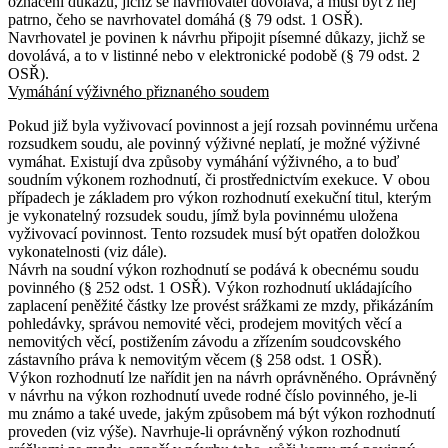
označení důkazů, jichž se navrhovatel dovolává, a musí být z něj
patrno, čeho se navrhovatel domáhá (§ 79 odst. 1 OSŘ).
Navrhovatel je povinen k návrhu připojit písemné důkazy, jichž se
dovolává, a to v listinné nebo v elektronické podobě (§ 79 odst. 2
OSŘ).
Vymáhání výživného přiznaného soudem
Pokud již byla vyživovací povinnost a její rozsah povinnému určena
rozsudkem soudu, ale povinný výživné neplatí, je možné výživné
vymáhat. Existují dva způsoby vymáhání výživného, a to buď
soudním výkonem rozhodnutí, či prostřednictvím exekuce. V obou
případech je základem pro výkon rozhodnutí exekuční titul, kterým
je vykonatelný rozsudek soudu, jímž byla povinnému uložena
vyživovací povinnost. Tento rozsudek musí být opatřen doložkou
vykonatelnosti (viz dále).
Návrh na soudní výkon rozhodnutí se podává k obecnému soudu
povinného (§ 252 odst. 1 OSŘ). Výkon rozhodnutí ukládajícího
zaplacení peněžité částky lze provést srážkami ze mzdy, přikázáním
pohledávky, správou nemovité věci, prodejem movitých věcí a
nemovitých věcí, postižením závodu a zřízením soudcovského
zástavního práva k nemovitým věcem (§ 258 odst. 1 OSŘ).
Výkon rozhodnutí lze nařídit jen na návrh oprávněného. Oprávněný
v návrhu na výkon rozhodnutí uvede rodné číslo povinného, je-li
mu známo a také uvede, jakým způsobem má být výkon rozhodnutí
proveden (viz výše). Navrhuje-li oprávněný výkon rozhodnutí