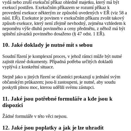
vydá nebo zruší exekuční příkaz ohledně majetku, který má být
exekucí postižen. Exekučním příkazem se rozumí příkaz k
provedení exekuce některým ze způsobů uvedených v EŘ (viz 58 a
násl. EŘ). Exekutor je povinen v exekučním příkazu zvolit takový
způsob exekuce, který není zřejmě nevhodný, zejména vzhledem k
nepoměru výše dluhů povinného a ceny předmětu, z něhož má být
splnění závazků povinného dosaženo (§ 47 odst. 1 EŘ).
10. Jaké doklady je nutné mít s sebou
Soudní řízení je komplexní proces, v jehož rámci může být nutné
zajistit různé dokumenty. Případná potřeba určitých dokladů
vyplývá z konkrétní situace.
Stejně jako u jiných řízení se účastníci prokazují u jednání svým
občanským průkazem; jsou-li zastoupeni, je nutné, aby soudu
poskytli plnou moc, kterou udělili svému zástupci.
11. Jaké jsou potřebné formuláře a kde jsou k
dispozici
Žádné formuláře v této věci nejsou.
12. Jaké jsou poplatky a jak je lze uhradit