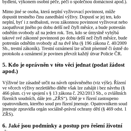
bydlení, výkonem osobní péče, péčí o společnou domácnost apod.).
Mimo jiné se osoba, která neplní vyživovací povinnost, může
dopustit trestného činu zanedbání výživy. Dopustí se jej ten, kdo
neplní, byť i z nedbalosti, svou zákonnou povinnost vyživovat nebo
zaopatřovat jiného po dobu delší než čtyři měsíce, a bude potrestán
odnětím svobody až na jeden rok. Ten, kdo se úmyslně vyhýbá
takové své zákonné povinnosti po dobu delší než čtyři měsíce, bude
potrestán odnětím svobody až na dvě léta (§ 196 zákona č. 40/2009
Sb., trestní zákoník). Trestní oznámení lze učinit písemně či ústně do
protokolu a oznámení je povinen převzít každý útvar Policie ČR.
5. Kdo je oprávněn v této věci jednat (podat žádost
apod.)
Výživné lze zásadně určit na návrh oprávněného (viz výše). Řízení
ve věcech výživy nezletilého dítěte však lze zahájit i bez návrhu (§
466 písm. c) ve spojení s § 13 zákona č. 292/2013 Sb., o zvláštních
řízeních soudních, dále jen „ZŘS“). Dítě je v řízení zastoupeno
opatrovníkem, kterého soud pro řízení jmenuje. Opatrovníkem soud
jmenuje zpravidla orgán sociálně-právní ochrany dětí (§ 469 odst. 1
ZŘS).
6. Jaké jsou podmínky a postup pro řešení životní