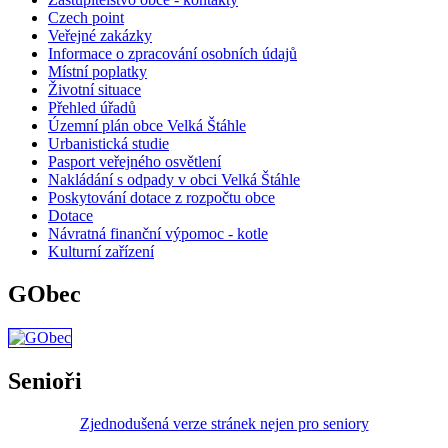
Czech point
Veřejné zakázky
Informace o zpracování osobních údajů
Místní poplatky
Životní situace
Přehled úřadů
Územní plán obce Velká Štáhle
Urbanistická studie
Pasport veřejného osvětlení
Nakládání s odpady v obci Velká Štáhle
Poskytování dotace z rozpočtu obce
Dotace
Návratná finanční výpomoc - kotle
Kulturní zařízení
GObec
Senioři
Zjednodušená verze stránek nejen pro seniory