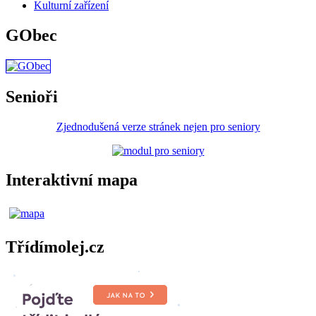
Kulturní zařízení
GObec
Senioři
Zjednodušená verze stránek nejen pro seniory
Interaktivní mapa
Třídímolej.cz