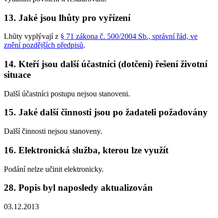
13. Jaké jsou lhůty pro vyřízení
Lhůty vyplývají z
§ 71 zákona č. 500/2004 Sb., správní řád, ve
znění pozdějších předpisů
.
14. Kteří jsou další účastníci (dotčení) řešení životní
situace
Další účastníci postupu nejsou stanoveni.
15. Jaké další činnosti jsou po žadateli požadovány
Další činnosti nejsou stanoveny.
16. Elektronická služba, kterou lze využít
Podání nelze učinit elektronicky.
28. Popis byl naposledy aktualizován
03.12.2013