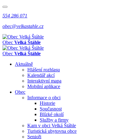
554 286 071
obec@velkastahle.cz
Obec
Velká Štáhle
Obec
Velká Štáhle
Aktuálně
Hlášení rozhlasu
Kalendář akcí
Interaktivní mapa
Mobilní aplikace
Obec
Informace o obci
Historie
Současnost
Blízké okolí
Služby a firmy
Kam v obci Velká Štáhle
Turistická ubytovna obce
Senioři