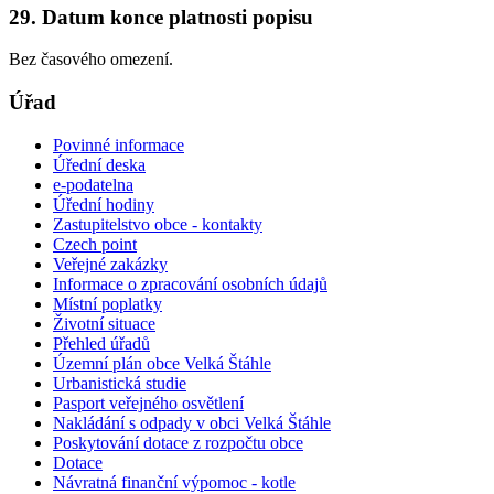
29. Datum konce platnosti popisu
Bez časového omezení.
Úřad
Povinné informace
Úřední deska
e-podatelna
Úřední hodiny
Zastupitelstvo obce - kontakty
Czech point
Veřejné zakázky
Informace o zpracování osobních údajů
Místní poplatky
Životní situace
Přehled úřadů
Územní plán obce Velká Štáhle
Urbanistická studie
Pasport veřejného osvětlení
Nakládání s odpady v obci Velká Štáhle
Poskytování dotace z rozpočtu obce
Dotace
Návratná finanční výpomoc - kotle