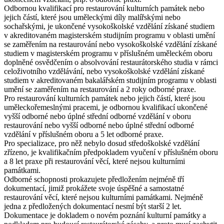
Odbornou kvalifikací pro restaurování kulturních památek nebo
jejich částí, které jsou
uměleckými díly malířskými nebo
sochařskými
, je ukončené vysokoškolské vzdělání získané studiem
v akreditovaném magisterském studijním programu v oblasti umění
se zaměřením na restaurování nebo vysokoškolské vzdělání získané
studiem v magisterském programu v příslušném uměleckém oboru
doplněné osvědčením o absolvování restaurátorského studia v rámci
celoživotního vzdělávání, nebo vysokoškolské vzdělání získané
studiem v akreditovaném bakalářském studijním programu v oblasti
umění se zaměřením na restaurování a 2 roky odborné praxe.
Pro restaurování kulturních památek nebo jejich částí, které jsou
uměleckořemeslnými pracemi
, je odbornou kvalifikací ukončené
vyšší odborné nebo úplné střední odborné vzdělání v oboru
restaurování nebo vyšší odborné nebo úplné střední odborné
vzdělání v příslušném oboru a 5 let odborné praxe.
Pro
specializace
, pro něž nebylo dosud středoškolské vzdělání
zřízeno, je kvalifikačním předpokladem vyučení v příslušném oboru
a 8 let praxe při restaurování věcí, které nejsou kulturními
památkami.
Odborné schopnosti prokazujete předložením nejméně tří
dokumentací, jimiž prokážete svoje úspěšné a samostatné
restaurování věcí, které nejsou kulturními památkami. Nejméně
jedna z předložených dokumentací nesmí být starší 2 let.
Dokumentace je dokladem o novém poznání kulturní památky a