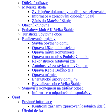
Důležité odkazy
Mateřská škola
Zveřejněné dokumenty na úř. desce zřizovatele
Informace o zpracování osobních údajů
Zápis do Mateřské školy
Obecní knihovna
Fotbalový klub AK Velká Štáhle
Turistická ubytovna obce
Realizované projekty
Stavba obytného domu
Oprava kříže pod kostelem
Oprava místní komunikace
Oprava mostu přes Podolský potok.
Rekonstrukce hřbitovní zdi
Autobusová zastávka nad výkupem
Oprava Kaple Božího těla
Oprava márnice
Energetické úspory domu 49
Revitalizace obce Velká Štáhle
Stanoviště kontejnerů na tříděný odpad
Informace o odpadovém hospodářství
Úřad
Povinné informace
Kontrolní záznamy zpracování osobních údajů
Úřední deska