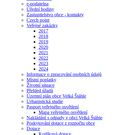
e-podatelna
Úřední hodiny
Zastupitelstvo obce - kontakty
Czech point
Veřejné zakázky
2017
2018
2019
2020
2021
2022
2023
2024
Informace o zpracování osobních údajů
Místní poplatky
Životní situace
Přehled úřadů
Územní plán obce Velká Štáhle
Urbanistická studie
Pasport veřejného osvětlení
Mapa veřejného osvětlení
Nakládání s odpady v obci Velká Štáhle
Poskytování dotace z rozpočtu obce
Dotace
Kotlíková dotace