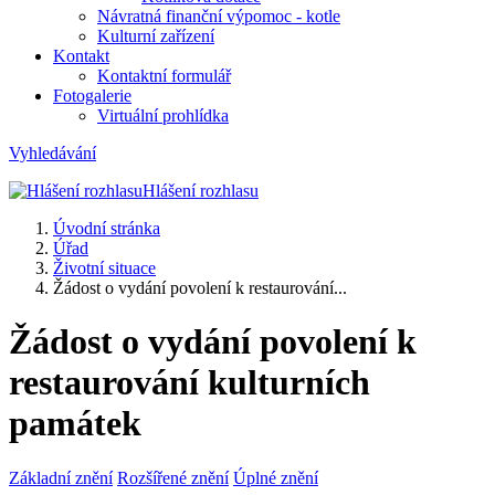
Návratná finanční výpomoc - kotle
Kulturní zařízení
Kontakt
Kontaktní formulář
Fotogalerie
Virtuální prohlídka
Vyhledávání
Hlášení rozhlasu
Úvodní stránka
Úřad
Životní situace
Žádost o vydání povolení k restaurování...
Žádost o vydání povolení k
restaurování kulturních
památek
Základní znění
Rozšířené znění
Úplné znění