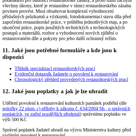
podkladem pro budoucí restaurátorské zásahy, a proto musí zachytit
všechny úkony, které je restaurátor v rámci restaurátorského zásahu
povinen provést. Musí obsahovat komplexní vyhodnocení
příslušných průzkumů a výzkumů, fotodokumentaci stavu díla před
započetím restaurátorské práce, v průběhu jednotlivých etap, a po
ukončení práce, popis použitých technických a technologických
postupů a materiálů, rozbor a vyhodnocení nových zjištění o
restaurovaném díle a pokyny pro jeho další ochranný režim.
11. Jaké jsou potřebné formuláře a kde jsou k
dispozici
Třídník specializací restaurátorských prací
Evidenční dotazník žadatele o povolení k restaurování
Chronologický přehled provedených restaurátorských prací
12. Jaké jsou poplatky a jak je lze uhradit
Udělení povolení k restaurování kulturních památek podléhá (dle
položky 22 písm. c) přílohy k zákonu č. 634/2004 Sb., o správních
poplatcích, ve znění pozdějších předpisů
) správnímu poplatku ve
výši 500 Kč.
Správní poplatek žadatel uhradí na výzvu Ministerstva kultury před
vydáním povolení k restaurování.