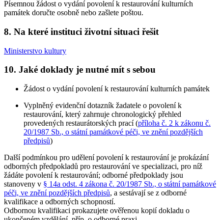
Písemnou žádost o vydání povolení k restaurování kulturních
památek doručte osobně nebo zašlete poštou.
8. Na které instituci životní situaci řešit
Ministerstvo kultury
10. Jaké doklady je nutné mít s sebou
Žádost o vydání povolení k restaurování kulturních památek
Vyplněný evidenční dotazník žadatele o povolení k
restaurování, který zahrnuje chronologický přehled
provedených restaurátorských prací (
příloha č. 2 k zákonu č.
20/1987 Sb., o státní památkové péči, ve znění pozdějších
předpisů
)
Další podmínkou pro udělení povolení k restaurování je prokázání
odborných předpokladů pro restaurování ve specializaci, pro níž
žádáte povolení k restaurování; odborné předpoklady jsou
stanoveny v
§ 14a odst. 4 zákona č. 20/1987 Sb., o státní památkové
péči, ve znění pozdějších předpisů
, a sestávají se z odborné
kvalifikace a odborných schopností.
Odbornou kvalifikaci prokazujete ověřenou kopií dokladu o
ukončeném vzdělání, příp. o odborné praxi.