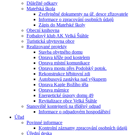
Důležité odkazy
Mateřská škola
Zveřejněné dokumenty na úř. desce zřizovatele
Informace o zpracování osobních údajů
Zápis do Mateřské školy
Obecní knihovna
Fotbalový klub AK Velká Štáhle
Turistická ubytovna obce
Realizované projekty
Stavba obytného domu
Oprava kříže pod kostelem
Oprava místní komunikace
Oprava mostu přes Podolský potok.
Rekonstrukce hřbitovní zdi
Autobusová zastávka nad výkupem
Oprava Kaple Božího těla
Oprava márnice
Energetické úspory domu 49
Revitalizace obce Velká Štáhle
Stanoviště kontejnerů na tříděný odpad
Informace o odpadovém hospodářství
Úřad
Povinné informace
Kontrolní záznamy zpracování osobních údajů
Úřední deska