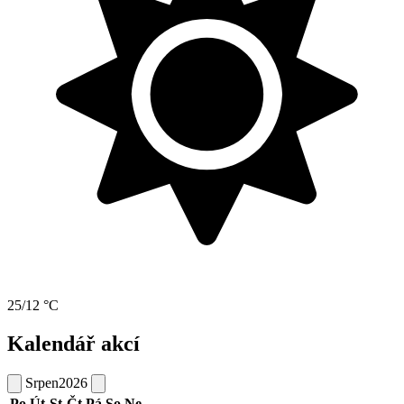
25/12 °C
Kalendář akcí
Srpen
2026
Po
Út
St
Čt
Pá
So
Ne