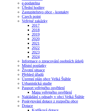
e-podatelna
Úřední hodiny
Zastupitelstvo obce - kontakty
Czech point
Veřejné zakázky
2017
2018
2019
2020
2021
2022
2023
2024
Informace o zpracování osobních údajů
Místní poplatky
Životní situace
Přehled úřadů
Územní plán obce Velká Štáhle
Urbanistická studie
Pasport veřejného osvětlení
Mapa veřejného osvětlení
Nakládání s odpady v obci Velká Štáhle
Poskytování dotace z rozpočtu obce
Dotace
Kotlíková dotace