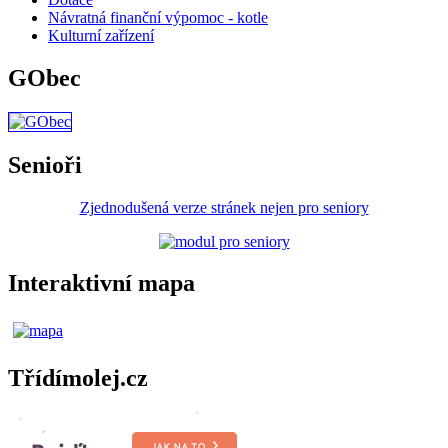
Návratná finanční výpomoc - kotle
Kulturní zařízení
GObec
Senioři
Zjednodušená verze stránek nejen pro seniory
Interaktivní mapa
Třídímolej.cz