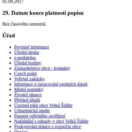
01.09.2017
29. Datum konce platnosti popisu
Bez časového omezení.
Úřad
Povinné informace
Úřední deska
e-podatelna
Úřední hodiny
Zastupitelstvo obce - kontakty
Czech point
Veřejné zakázky
Informace o zpracování osobních údajů
Místní poplatky
Životní situace
Přehled úřadů
Územní plán obce Velká Štáhle
Urbanistická studie
Pasport veřejného osvětlení
Nakládání s odpady v obci Velká Štáhle
Poskytování dotace z rozpočtu obce
Dotace