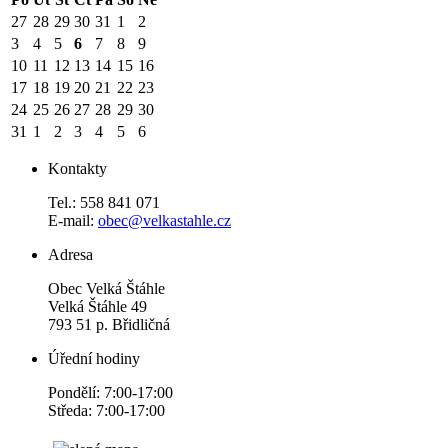
27
28
29
30
31
1
2
3
4
5
6
7
8
9
10
11
12
13
14
15
16
17
18
19
20
21
22
23
24
25
26
27
28
29
30
31
1
2
3
4
5
6
Kontakty
Tel.: 558 841 071
E-mail:
obec@velkastahle.cz
Adresa
Obec Velká Štáhle
Velká Štáhle 49
793 51 p. Břidličná
Úřední hodiny
Pondělí: 7:00-17:00
Středa: 7:00-17:00