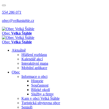
554 286 071
obec@velkastahle.cz
Obec
Velká Štáhle
Obec
Velká Štáhle
Aktuálně
Hlášení rozhlasu
Kalendář akcí
Interaktivní mapa
Mobilní aplikace
Obec
Informace o obci
Historie
Současnost
Blízké okolí
Služby a firmy
Kam v obci Velká Štáhle
Turistická ubytovna obce
Senioři