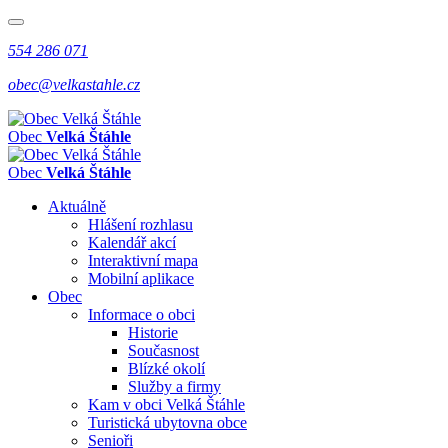
554 286 071
obec@velkastahle.cz
Obec
Velká Štáhle
Obec
Velká Štáhle
Aktuálně
Hlášení rozhlasu
Kalendář akcí
Interaktivní mapa
Mobilní aplikace
Obec
Informace o obci
Historie
Současnost
Blízké okolí
Služby a firmy
Kam v obci Velká Štáhle
Turistická ubytovna obce
Senioři