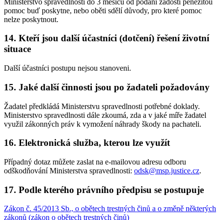
Ministerstvo spravedlnosti do 3 měsíců od podání žádosti peněžitou
pomoc buď poskytne, nebo oběti sdělí důvody, pro které pomoc
nelze poskytnout.
14. Kteří jsou další účastníci (dotčení) řešení životní
situace
Další účastníci postupu nejsou stanoveni.
15. Jaké další činnosti jsou po žadateli požadovány
Žadatel předkládá Ministerstvu spravedlnosti potřebné doklady.
Ministerstvo spravedlnosti dále zkoumá, zda a v jaké míře žadatel
využil zákonných práv k vymožení náhrady škody na pachateli.
16. Elektronická služba, kterou lze využít
Případný dotaz můžete zaslat na e-mailovou adresu odboru
odškodňování Ministerstva spravedlnosti:
odsk@msp.justice.cz
.
17. Podle kterého právního předpisu se postupuje
Zákon č. 45/2013 Sb., o obětech trestných činů a o změně některých
zákonů (zákon o obětech trestných činů)