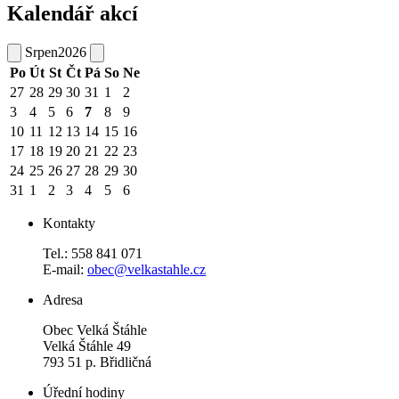
Kalendář akcí
Srpen
2026
Po
Út
St
Čt
Pá
So
Ne
27
28
29
30
31
1
2
3
4
5
6
7
8
9
10
11
12
13
14
15
16
17
18
19
20
21
22
23
24
25
26
27
28
29
30
31
1
2
3
4
5
6
Kontakty
Tel.: 558 841 071
E-mail:
obec@velkastahle.cz
Adresa
Obec Velká Štáhle
Velká Štáhle 49
793 51 p. Břidličná
Úřední hodiny