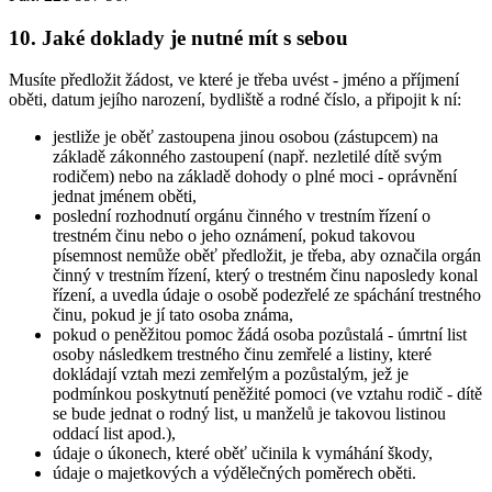
10. Jaké doklady je nutné mít s sebou
Musíte předložit žádost, ve které je třeba uvést - jméno a příjmení
oběti, datum jejího narození, bydliště a rodné číslo, a připojit k ní:
jestliže je oběť zastoupena jinou osobou (zástupcem) na
základě zákonného zastoupení (např. nezletilé dítě svým
rodičem) nebo na základě dohody o plné moci - oprávnění
jednat jménem oběti,
poslední rozhodnutí orgánu činného v trestním řízení o
trestném činu nebo o jeho oznámení, pokud takovou
písemnost nemůže oběť předložit, je třeba, aby označila orgán
činný v trestním řízení, který o trestném činu naposledy konal
řízení, a uvedla údaje o osobě podezřelé ze spáchání trestného
činu, pokud je jí tato osoba známa,
pokud o peněžitou pomoc žádá osoba pozůstalá - úmrtní list
osoby následkem trestného činu zemřelé a listiny, které
dokládají vztah mezi zemřelým a pozůstalým, jež je
podmínkou poskytnutí peněžité pomoci (ve vztahu rodič - dítě
se bude jednat o rodný list, u manželů je takovou listinou
oddací list apod.),
údaje o úkonech, které oběť učinila k vymáhání škody,
údaje o majetkových a výdělečných poměrech oběti.