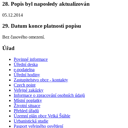
28. Popis byl naposledy aktualizován
05.12.2014
29. Datum konce platnosti popisu
Bez časového omezení.
Úřad
Povinné informace
Úřední deska
e-podatelna
Úřední hodiny
Zastupitelstvo obce - kontakty
Czech point
Veřejné zakázky
Informace o zpracování osobních údajů
Místní poplatky
Životní situace
Přehled úřadů
Územní plán obce Velká Štáhle
Urbanistická studie
Pasport veřejného osvětlení