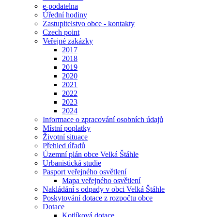
e-podatelna
Úřední hodiny
Zastupitelstvo obce - kontakty
Czech point
Veřejné zakázky
2017
2018
2019
2020
2021
2022
2023
2024
Informace o zpracování osobních údajů
Místní poplatky
Životní situace
Přehled úřadů
Územní plán obce Velká Štáhle
Urbanistická studie
Pasport veřejného osvětlení
Mapa veřejného osvětlení
Nakládání s odpady v obci Velká Štáhle
Poskytování dotace z rozpočtu obce
Dotace
Kotlíková dotace