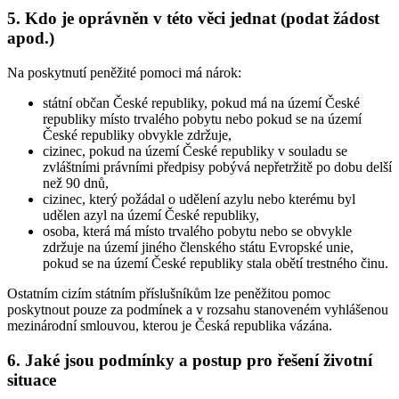
5. Kdo je oprávněn v této věci jednat (podat žádost
apod.)
Na poskytnutí peněžité pomoci má nárok:
státní občan České republiky, pokud má na území České
republiky místo trvalého pobytu nebo pokud se na území
České republiky obvykle zdržuje,
cizinec, pokud na území České republiky v souladu se
zvláštními právními předpisy pobývá nepřetržitě po dobu delší
než 90 dnů,
cizinec, který požádal o udělení azylu nebo kterému byl
udělen azyl na území České republiky,
osoba, která má místo trvalého pobytu nebo se obvykle
zdržuje na území jiného členského státu Evropské unie,
pokud se na území České republiky stala obětí trestného činu.
Ostatním cizím státním příslušníkům lze peněžitou pomoc
poskytnout pouze za podmínek a v rozsahu stanoveném vyhlášenou
mezinárodní smlouvou, kterou je Česká republika vázána.
6. Jaké jsou podmínky a postup pro řešení životní
situace