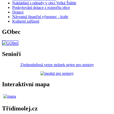
Nakládání s odpady v obci Velká Štáhle
Poskytování dotace z rozpočtu obce
Dotace
Návratná finanční výpomoc - kotle
Kulturní zařízení
GObec
Senioři
Zjednodušená verze stránek nejen pro seniory
Interaktivní mapa
Třídímolej.cz