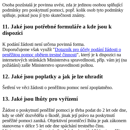
Osoba pozůstalá je povinna uvést, zda je jedinou osobou splňující
podmínky pro poskytnutí pomoci, popř. kolik osob tyto podmínky
splňuje, pokud jsou jí tyto skutečnosti známy.
11. Jaké jsou potřebné formuláře a kde jsou k
dispozici
K podání žádosti není určena povinná forma.
Doporučujeme však využít "
Dotazník pro účely podání žádosti o
peněžitou pomoc obětem trestné činnosti
", který je k dispozici na
internetových stránkách Ministerstva spravedlnosti, příp. vám jej (na
požádání) zašle Ministerstvo spravedlnosti poštou.
12. Jaké jsou poplatky a jak je lze uhradit
Šetření ve věci žádosti o peněžitou pomoc není zpoplatněno.
13. Jaké jsou lhůty pro vyřízení
Žádost o poskytnutí peněžité pomoci je třeba podat do 2 let ode dne,
kdy se oběť dozvěděla o škodě, jinak její právo na poskytnutí
peněžité pomoci zaniká. Objektivní promlčecí lhůta je pak zákonem
stanovena v délce 5 let ode dne spáchání trestného činu.