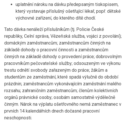
uplatnění nároku na dávku předepsaným tiskopisem,
který vystavuje příslušný ošetřující lékař, popř. dětské
výchovné zařízení, do kterého dítě chodí.
Tato dávka nenáleží příslušníkům (tj. Policie České
republiky, Celní správa, Vězeňská služba, vojáci z povolání);
domáckým zaměstnancům; zaměstnancům činných na
základě dohody o pracovní činnosti a zaměstnancům
činných na základě dohody o provedení práce; dobrovolným
pracovníkům pečovatelské služby; odsouzeným ve výkonu
trestu odnětí svobody zařazeným do práce; žákům a
studentům ze zaměstnání, které spadá výlučně do období
prázdnin; zaměstnancům vykonávajícím zaměstnání malého
rozsahu; zahraničním zaměstnancům; členům kolektivních
orgánů právnické osoby; osobám samostatně výdělečně
činným. Nárok na výplatu ošetřovného nemá zaměstnanec v
prvních 14 kalendářních dnech dočasné pracovní
neschopnosti.