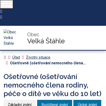
554 286 071
obec@velkastahle.cz
Obec
Velká Štáhle
Úvodní stránka
Úřad
Životní situace
Ošetřovné (ošetřování nemocného člena...
Ošetřovné (ošetřování
nemocného člena rodiny,
péče o dítě ve věku do 10 let)
Základní znění
Rozšířené znění
Úplné znění