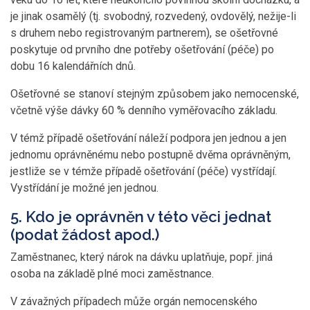
je jinak osamělý (tj. svobodný, rozvedený, ovdovělý, nežije-li
s druhem nebo registrovaným partnerem), se ošetřovné
poskytuje od prvního dne potřeby ošetřování (péče) po
dobu 16 kalendářních dnů.
Ošetřovné se stanoví stejným způsobem jako nemocenské,
včetně výše dávky 60 % denního vyměřovacího základu.
V témž případě ošetřování náleží podpora jen jednou a jen
jednomu oprávněnému nebo postupně dvěma oprávněným,
jestliže se v témže případě ošetřování (péče) vystřídají.
Vystřídání je možné jen jednou.
5. Kdo je oprávněn v této věci jednat
(podat žádost apod.)
Zaměstnanec, který nárok na dávku uplatňuje, popř. jiná
osoba na základě plné moci zaměstnance.
V závažných případech může orgán nemocenského