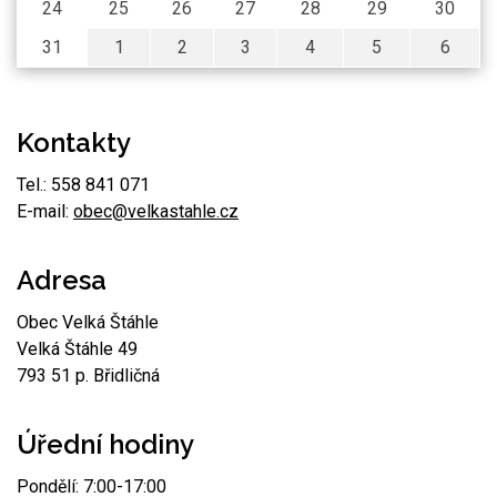
24
25
26
27
28
29
30
31
1
2
3
4
5
6
Kontakty
Tel.: 558 841 071
E-mail:
obec@velkastahle.cz
Adresa
Obec Velká Štáhle
Velká Štáhle 49
793 51 p. Břidličná
Úřední hodiny
Pondělí: 7:00-17:00