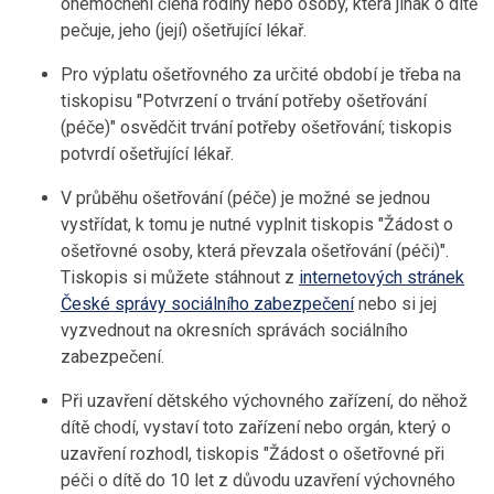
onemocnění člena rodiny nebo osoby, která jinak o dítě
pečuje, jeho (její) ošetřující lékař.
Pro výplatu ošetřovného za určité období je třeba na
tiskopisu "Potvrzení o trvání potřeby ošetřování
(péče)" osvědčit trvání potřeby ošetřování; tiskopis
potvrdí ošetřující lékař.
V průběhu ošetřování (péče) je možné se jednou
vystřídat, k tomu je nutné vyplnit tiskopis "Žádost o
ošetřovné osoby, která převzala ošetřování (péči)".
Tiskopis si můžete stáhnout z
internetových stránek
České správy sociálního zabezpečení
nebo si jej
vyzvednout na okresních správách sociálního
zabezpečení.
Při uzavření dětského výchovného zařízení, do něhož
dítě chodí, vystaví toto zařízení nebo orgán, který o
uzavření rozhodl, tiskopis "Žádost o ošetřovné při
péči o dítě do 10 let z důvodu uzavření výchovného