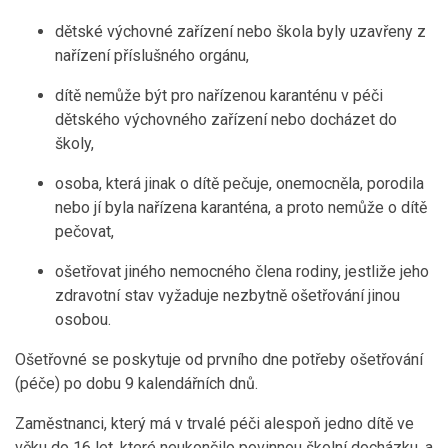
dětské výchovné zařízení nebo škola byly uzavřeny z
nařízení příslušného orgánu,
dítě nemůže být pro nařízenou karanténu v péči
dětského výchovného zařízení nebo docházet do
školy,
osoba, která jinak o dítě pečuje, onemocněla, porodila
nebo jí byla nařízena karanténa, a proto nemůže o dítě
pečovat,
ošetřovat jiného nemocného člena rodiny, jestliže jeho
zdravotní stav vyžaduje nezbytně ošetřování jinou
osobou.
Ošetřovné se poskytuje od prvního dne potřeby ošetřování
(péče) po dobu 9 kalendářních dnů.
Zaměstnanci, který má v trvalé péči alespoň jedno dítě ve
věku do 16 let, které neukončilo povinnou školní docházku, a