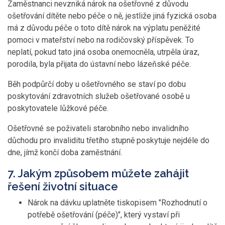
Zaměstnanci nevzniká nárok na ošetřovné z důvodu
ošetřování dítěte nebo péče o ně, jestliže jiná fyzická osoba
má z důvodu péče o toto dítě nárok na výplatu peněžité
pomoci v mateřství nebo na rodičovský příspěvek. To
neplatí, pokud tato jiná osoba onemocněla, utrpěla úraz,
porodila, byla přijata do ústavní nebo lázeňské péče.
Běh podpůrčí doby u ošetřovného se staví po dobu
poskytování zdravotních služeb ošetřované osobě u
poskytovatele lůžkové péče.
Ošetřovné se poživateli starobního nebo invalidního
důchodu pro invaliditu třetího stupně poskytuje nejdéle do
dne, jímž končí doba zaměstnání.
7. Jakým způsobem můžete zahájit
řešení životní situace
Nárok na dávku uplatněte tiskopisem "Rozhodnutí o
potřebě ošetřování (péče)", který vystaví při