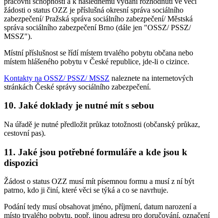
pracovní schopnosti a k následnému vydání rozhodnutí ve věci
žádosti o status OZZ je příslušná okresní správa sociálního
zabezpečení/ Pražská správa sociálního zabezpečení/ Městská
správa sociálního zabezpečení Brno (dále jen "OSSZ/ PSSZ/
MSSZ").
Místní příslušnost se řídí místem trvalého pobytu občana nebo
místem hlášeného pobytu v České republice, jde-li o cizince.
Kontakty na OSSZ/ PSSZ/ MSSZ
naleznete na internetových
stránkách České správy sociálního zabezpečení.
10. Jaké doklady je nutné mít s sebou
Na úřadě je nutné předložit průkaz totožnosti (občanský průkaz,
cestovní pas).
11. Jaké jsou potřebné formuláře a kde jsou k
dispozici
Žádost o status OZZ musí mít písemnou formu a musí z ní být
patrno, kdo ji činí, které věci se týká a co se navrhuje.
Podání tedy musí obsahovat jméno, příjmení, datum narození a
místo trvalého pobytu, popř. jinou adresu pro doručování, označení