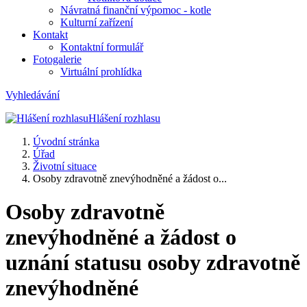
Návratná finanční výpomoc - kotle
Kulturní zařízení
Kontakt
Kontaktní formulář
Fotogalerie
Virtuální prohlídka
Vyhledávání
Hlášení rozhlasu
Úvodní stránka
Úřad
Životní situace
Osoby zdravotně znevýhodněné a žádost o...
Osoby zdravotně
znevýhodněné a žádost o
uznání statusu osoby zdravotně
znevýhodněné