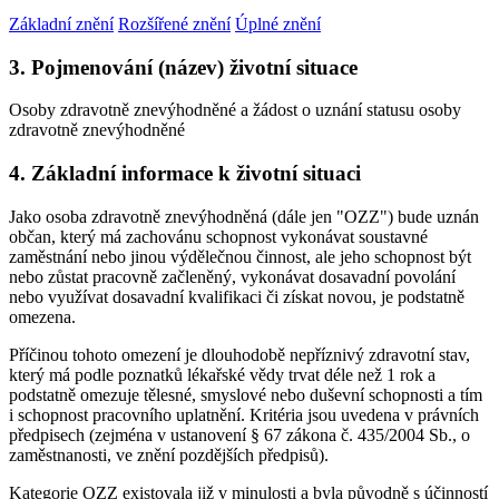
Základní znění
Rozšířené znění
Úplné znění
3. Pojmenování (název) životní situace
Osoby zdravotně znevýhodněné a žádost o uznání statusu osoby
zdravotně znevýhodněné
4. Základní informace k životní situaci
Jako osoba zdravotně znevýhodněná (dále jen "OZZ") bude uznán
občan, který má zachovánu schopnost vykonávat soustavné
zaměstnání nebo jinou výdělečnou činnost, ale jeho schopnost být
nebo zůstat pracovně začleněný, vykonávat dosavadní povolání
nebo využívat dosavadní kvalifikaci či získat novou, je podstatně
omezena.
Příčinou tohoto omezení je dlouhodobě nepříznivý zdravotní stav,
který má podle poznatků lékařské vědy trvat déle než 1 rok a
podstatně omezuje tělesné, smyslové nebo duševní schopnosti a tím
i schopnost pracovního uplatnění. Kritéria jsou uvedena v právních
předpisech (zejména v ustanovení § 67 zákona č. 435/2004 Sb., o
zaměstnanosti, ve znění pozdějších předpisů).
Kategorie OZZ existovala již v minulosti a byla původně s účinností