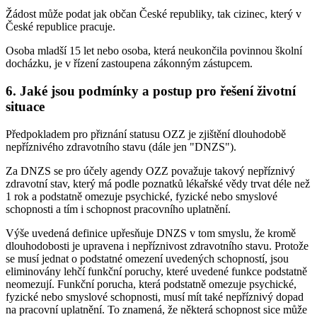
Žádost může podat jak občan České republiky, tak cizinec, který v
České republice pracuje.
Osoba mladší 15 let nebo osoba, která neukončila povinnou školní
docházku, je v řízení zastoupena zákonným zástupcem.
6. Jaké jsou podmínky a postup pro řešení životní
situace
Předpokladem pro přiznání statusu OZZ je zjištění dlouhodobě
nepříznivého zdravotního stavu (dále jen "DNZS").
Za DNZS se pro účely agendy OZZ považuje takový nepříznivý
zdravotní stav, který má podle poznatků lékařské vědy trvat déle než
1 rok a podstatně omezuje psychické, fyzické nebo smyslové
schopnosti a tím i schopnost pracovního uplatnění.
Výše uvedená definice upřesňuje DNZS v tom smyslu, že kromě
dlouhodobosti je upravena i nepříznivost zdravotního stavu. Protože
se musí jednat o podstatné omezení uvedených schopností, jsou
eliminovány lehčí funkční poruchy, které uvedené funkce podstatně
neomezují. Funkční porucha, která podstatně omezuje psychické,
fyzické nebo smyslové schopnosti, musí mít také nepříznivý dopad
na pracovní uplatnění. To znamená, že některá schopnost sice může