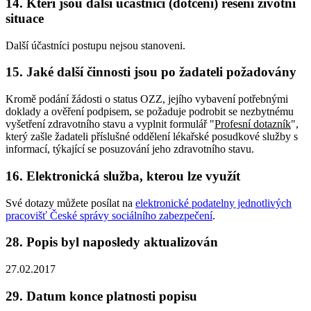
14. Kteří jsou další účastníci (dotčení) řešení životní
situace
Další účastníci postupu nejsou stanoveni.
15. Jaké další činnosti jsou po žadateli požadovány
Kromě podání žádosti o status OZZ, jejího vybavení potřebnými
doklady a ověření podpisem, se požaduje podrobit se nezbytnému
vyšetření zdravotního stavu a vyplnit formulář "
Profesní dotazník
",
který zašle žadateli příslušné oddělení lékařské posudkové služby s
informací, týkající se posuzování jeho zdravotního stavu.
16. Elektronická služba, kterou lze využít
Své dotazy můžete posílat na
elektronické podatelny jednotlivých
pracovišť České správy sociálního zabezpečení
.
28. Popis byl naposledy aktualizován
27.02.2017
29. Datum konce platnosti popisu