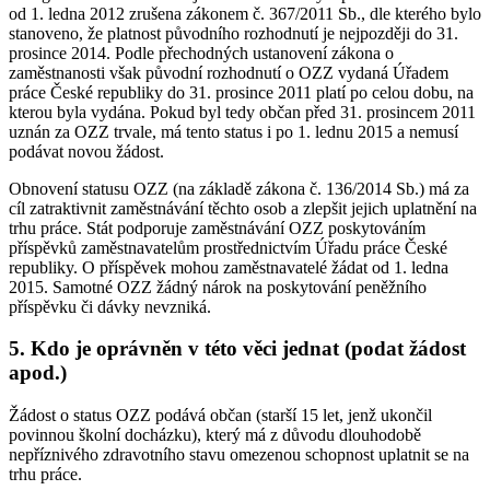
od 1. ledna 2012 zrušena zákonem č. 367/2011 Sb., dle kterého bylo
stanoveno, že platnost původního rozhodnutí je nejpozději do 31.
prosince 2014. Podle přechodných ustanovení zákona o
zaměstnanosti však původní rozhodnutí o OZZ vydaná Úřadem
práce České republiky do 31. prosince 2011 platí po celou dobu, na
kterou byla vydána. Pokud byl tedy občan před 31. prosincem 2011
uznán za OZZ trvale, má tento status i po 1. lednu 2015 a nemusí
podávat novou žádost.
Obnovení statusu OZZ (na základě zákona č. 136/2014 Sb.) má za
cíl zatraktivnit zaměstnávání těchto osob a zlepšit jejich uplatnění na
trhu práce. Stát podporuje zaměstnávání OZZ poskytováním
příspěvků zaměstnavatelům prostřednictvím Úřadu práce České
republiky. O příspěvek mohou zaměstnavatelé žádat od 1. ledna
2015. Samotné OZZ žádný nárok na poskytování peněžního
příspěvku či dávky nevzniká.
5. Kdo je oprávněn v této věci jednat (podat žádost
apod.)
Žádost o status OZZ podává občan (starší 15 let, jenž ukončil
povinnou školní docházku), který má z důvodu dlouhodobě
nepříznivého zdravotního stavu omezenou schopnost uplatnit se na
trhu práce.