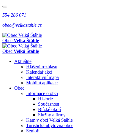
554 286 071
obec@velkastahle.cz
Obec
Velká Štáhle
Obec
Velká Štáhle
Aktuálně
Hlášení rozhlasu
Kalendář akcí
Interaktivní mapa
Mobilní aplikace
Obec
Informace o obci
Historie
Současnost
Blízké okolí
Služby a firmy
Kam v obci Velká Štáhle
Turistická ubytovna obce
Senioři