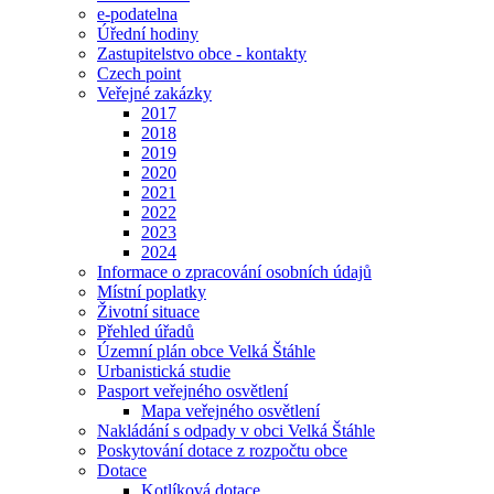
e-podatelna
Úřední hodiny
Zastupitelstvo obce - kontakty
Czech point
Veřejné zakázky
2017
2018
2019
2020
2021
2022
2023
2024
Informace o zpracování osobních údajů
Místní poplatky
Životní situace
Přehled úřadů
Územní plán obce Velká Štáhle
Urbanistická studie
Pasport veřejného osvětlení
Mapa veřejného osvětlení
Nakládání s odpady v obci Velká Štáhle
Poskytování dotace z rozpočtu obce
Dotace
Kotlíková dotace