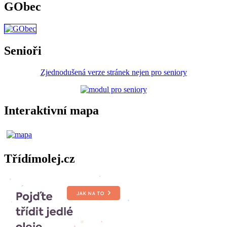
GObec
Senioři
Zjednodušená verze stránek nejen pro seniory
Interaktivní mapa
Třídímolej.cz