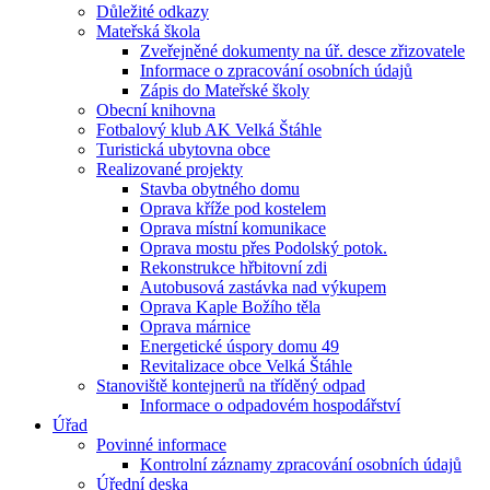
Důležité odkazy
Mateřská škola
Zveřejněné dokumenty na úř. desce zřizovatele
Informace o zpracování osobních údajů
Zápis do Mateřské školy
Obecní knihovna
Fotbalový klub AK Velká Štáhle
Turistická ubytovna obce
Realizované projekty
Stavba obytného domu
Oprava kříže pod kostelem
Oprava místní komunikace
Oprava mostu přes Podolský potok.
Rekonstrukce hřbitovní zdi
Autobusová zastávka nad výkupem
Oprava Kaple Božího těla
Oprava márnice
Energetické úspory domu 49
Revitalizace obce Velká Štáhle
Stanoviště kontejnerů na tříděný odpad
Informace o odpadovém hospodářství
Úřad
Povinné informace
Kontrolní záznamy zpracování osobních údajů
Úřední deska