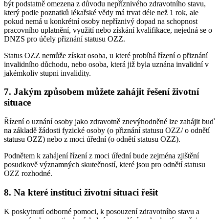
být podstatně omezena z důvodu nepříznivého zdravotního stavu,
který podle poznatků lékařské vědy má trvat déle než 1 rok, ale
pokud nemá u konkrétní osoby nepříznivý dopad na schopnost
pracovního uplatnění, využití nebo získání kvalifikace, nejedná se o
DNZS pro účely přiznání statusu OZZ.
Status OZZ nemůže získat osoba, u které probíhá řízení o přiznání
invalidního důchodu, nebo osoba, která již byla uznána invalidní v
jakémkoliv stupni invalidity.
7. Jakým způsobem můžete zahájit řešení životní
situace
Řízení o uznání osoby jako zdravotně znevýhodněné lze zahájit buď
na základě žádosti fyzické osoby (o přiznání statusu OZZ/ o odnětí
statusu OZZ) nebo z moci úřední (o odnětí statusu OZZ).
Podnětem k zahájení řízení z moci úřední bude zejména zjištění
posudkově významných skutečností, které jsou pro odnětí statusu
OZZ rozhodné.
8. Na které instituci životní situaci řešit
K poskytnutí odborné pomoci, k posouzení zdravotního stavu a