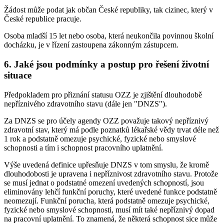
Žádost může podat jak občan České republiky, tak cizinec, který v
České republice pracuje.
Osoba mladší 15 let nebo osoba, která neukončila povinnou školní
docházku, je v řízení zastoupena zákonným zástupcem.
6. Jaké jsou podmínky a postup pro řešení životní
situace
Předpokladem pro přiznání statusu OZZ je zjištění dlouhodobě
nepříznivého zdravotního stavu (dále jen "DNZS").
Za DNZS se pro účely agendy OZZ považuje takový nepříznivý
zdravotní stav, který má podle poznatků lékařské vědy trvat déle než
1 rok a podstatně omezuje psychické, fyzické nebo smyslové
schopnosti a tím i schopnost pracovního uplatnění.
Výše uvedená definice upřesňuje DNZS v tom smyslu, že kromě
dlouhodobosti je upravena i nepříznivost zdravotního stavu. Protože
se musí jednat o podstatné omezení uvedených schopností, jsou
eliminovány lehčí funkční poruchy, které uvedené funkce podstatně
neomezují. Funkční porucha, která podstatně omezuje psychické,
fyzické nebo smyslové schopnosti, musí mít také nepříznivý dopad
na pracovní uplatnění. To znamená, že některá schopnost sice může