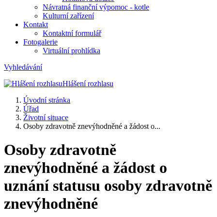
Návratná finanční výpomoc - kotle
Kulturní zařízení
Kontakt
Kontaktní formulář
Fotogalerie
Virtuální prohlídka
Vyhledávání
Hlášení rozhlasu
Úvodní stránka
Úřad
Životní situace
Osoby zdravotně znevýhodněné a žádost o...
Osoby zdravotně
znevýhodněné a žádost o
uznání statusu osoby zdravotně
znevýhodněné