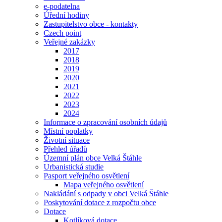
e-podatelna
Úřední hodiny
Zastupitelstvo obce - kontakty
Czech point
Veřejné zakázky
2017
2018
2019
2020
2021
2022
2023
2024
Informace o zpracování osobních údajů
Místní poplatky
Životní situace
Přehled úřadů
Územní plán obce Velká Štáhle
Urbanistická studie
Pasport veřejného osvětlení
Mapa veřejného osvětlení
Nakládání s odpady v obci Velká Štáhle
Poskytování dotace z rozpočtu obce
Dotace
Kotlíková dotace