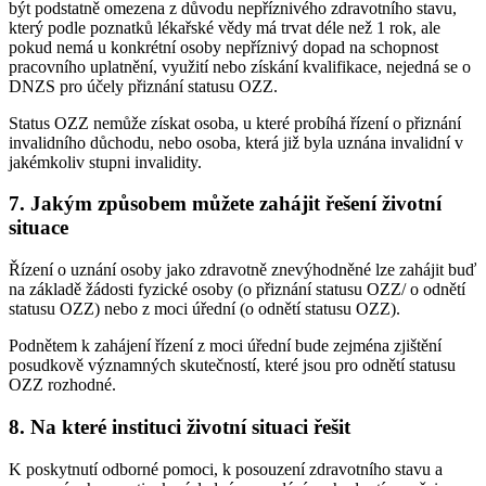
být podstatně omezena z důvodu nepříznivého zdravotního stavu,
který podle poznatků lékařské vědy má trvat déle než 1 rok, ale
pokud nemá u konkrétní osoby nepříznivý dopad na schopnost
pracovního uplatnění, využití nebo získání kvalifikace, nejedná se o
DNZS pro účely přiznání statusu OZZ.
Status OZZ nemůže získat osoba, u které probíhá řízení o přiznání
invalidního důchodu, nebo osoba, která již byla uznána invalidní v
jakémkoliv stupni invalidity.
7. Jakým způsobem můžete zahájit řešení životní
situace
Řízení o uznání osoby jako zdravotně znevýhodněné lze zahájit buď
na základě žádosti fyzické osoby (o přiznání statusu OZZ/ o odnětí
statusu OZZ) nebo z moci úřední (o odnětí statusu OZZ).
Podnětem k zahájení řízení z moci úřední bude zejména zjištění
posudkově významných skutečností, které jsou pro odnětí statusu
OZZ rozhodné.
8. Na které instituci životní situaci řešit
K poskytnutí odborné pomoci, k posouzení zdravotního stavu a