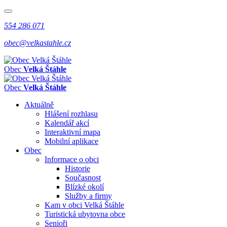
554 286 071
obec@velkastahle.cz
Obec
Velká Štáhle
Obec
Velká Štáhle
Aktuálně
Hlášení rozhlasu
Kalendář akcí
Interaktivní mapa
Mobilní aplikace
Obec
Informace o obci
Historie
Současnost
Blízké okolí
Služby a firmy
Kam v obci Velká Štáhle
Turistická ubytovna obce
Senioři