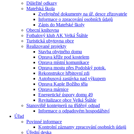
Důležité odkazy
Mateřská škola
Zveřejněné dokumenty na úř. desce zřizovatele
Informace o zpracování osobních údajů
Zápis do Mateřské školy
Obecní knihovna
Fotbalový klub AK Velká Štáhle
Turistická ubytovna obce
Realizované projekty
Stavba obytného domu
Oprava kříže pod kostelem
Oprava místní komunikace
Oprava mostu přes Podolský potok.
Rekonstrukce hřbitovní zdi
Autobusová zastávka nad výkupem
Oprava Kaple Božího těla
Oprava márnice
Energetické úspory domu 49
Revitalizace obce Velká Štáhle
Stanoviště kontejnerů na tříděný odpad
Informace o odpadovém hospodářství
Úřad
Povinné informace
Kontrolní záznamy zpracování osobních údajů
Úřední deska