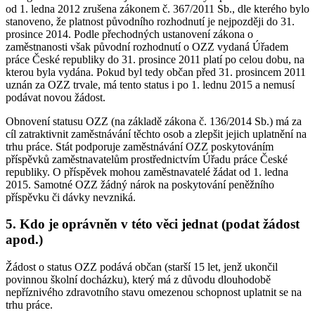
od 1. ledna 2012 zrušena zákonem č. 367/2011 Sb., dle kterého bylo
stanoveno, že platnost původního rozhodnutí je nejpozději do 31.
prosince 2014. Podle přechodných ustanovení zákona o
zaměstnanosti však původní rozhodnutí o OZZ vydaná Úřadem
práce České republiky do 31. prosince 2011 platí po celou dobu, na
kterou byla vydána. Pokud byl tedy občan před 31. prosincem 2011
uznán za OZZ trvale, má tento status i po 1. lednu 2015 a nemusí
podávat novou žádost.
Obnovení statusu OZZ (na základě zákona č. 136/2014 Sb.) má za
cíl zatraktivnit zaměstnávání těchto osob a zlepšit jejich uplatnění na
trhu práce. Stát podporuje zaměstnávání OZZ poskytováním
příspěvků zaměstnavatelům prostřednictvím Úřadu práce České
republiky. O příspěvek mohou zaměstnavatelé žádat od 1. ledna
2015. Samotné OZZ žádný nárok na poskytování peněžního
příspěvku či dávky nevzniká.
5. Kdo je oprávněn v této věci jednat (podat žádost
apod.)
Žádost o status OZZ podává občan (starší 15 let, jenž ukončil
povinnou školní docházku), který má z důvodu dlouhodobě
nepříznivého zdravotního stavu omezenou schopnost uplatnit se na
trhu práce.