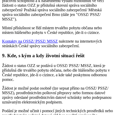
pracovní schopnosti a k následnému vydání rozhodnutí ve věci
žádosti o status OZZ je příslušná okresní správa sociálního
zabezpečení/ Pražská správa sociálního zabezpečení/ Městská
správa sociálního zabezpečení Brno (dále jen "OSSZ/ PSSZ/
MSSZ").
Místní příslušnost se řídí místem trvalého pobytu občana nebo
místem hlášeného pobytu v České republice, jde-li o cizince.
Kontakty na OSSZ/ PSSZ/ MSSZ
naleznete na internetových
stránkách České správy sociálního zabezpečení.
9. Kde, s kým a kdy životní situaci řešit
Žádost o status OZZ se podává u OSSZ/ PSSZ/ MSSZ, která je
příslušná dle trvalého pobytu občana, nebo dle hlášeného pobytu v
České republice, jde-li o cizince, a kde také poskytnou odbornou
pomoc.
Žádost je možné podat osobně (lze sepsat přímo na OSSZ/ PSSZ/
MSSZ), prostřednictvím poštovní přepravy nebo formou datové
zprávy odeslané prostřednictvím datové schránky nebo podepsanou
uznávaným elektronickým podpisem.
Podání je možné učinit i pomocí jiných technických prostředků nebo