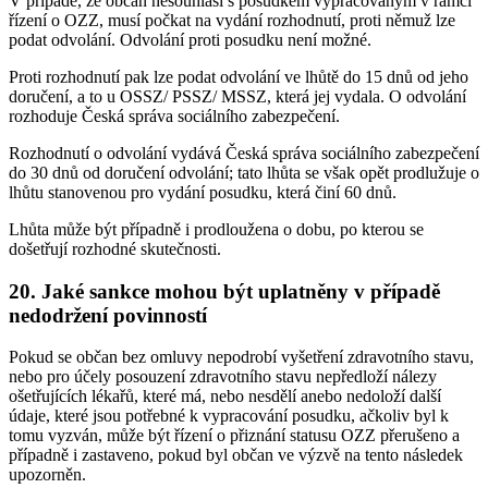
V případě, že občan nesouhlasí s posudkem vypracovaným v rámci
řízení o OZZ, musí počkat na vydání rozhodnutí, proti němuž lze
podat odvolání. Odvolání proti posudku není možné.
Proti rozhodnutí pak lze podat odvolání ve lhůtě do 15 dnů od jeho
doručení, a to u OSSZ/ PSSZ/ MSSZ, která jej vydala. O odvolání
rozhoduje Česká správa sociálního zabezpečení.
Rozhodnutí o odvolání vydává Česká správa sociálního zabezpečení
do 30 dnů od doručení odvolání; tato lhůta se však opět prodlužuje o
lhůtu stanovenou pro vydání posudku, která činí 60 dnů.
Lhůta může být případně i prodloužena o dobu, po kterou se
došetřují rozhodné skutečnosti.
20. Jaké sankce mohou být uplatněny v případě
nedodržení povinností
Pokud se občan bez omluvy nepodrobí vyšetření zdravotního stavu,
nebo pro účely posouzení zdravotního stavu nepředloží nálezy
ošetřujících lékařů, které má, nebo nesdělí anebo nedoloží další
údaje, které jsou potřebné k vypracování posudku, ačkoliv byl k
tomu vyzván, může být řízení o přiznání statusu OZZ přerušeno a
případně i zastaveno, pokud byl občan ve výzvě na tento následek
upozorněn.