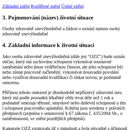
Základní znění
Rozšířené znění
Úplné znění
3. Pojmenování (název) životní situace
Osoby zdravotně znevýhodněné a žádost o uznání statusu osoby
zdravotně znevýhodněné
4. Základní informace k životní situaci
Jako osoba zdravotně znevýhodněná (dále jen "OZZ") bude uznán
občan, který má zachovánu schopnost vykonávat soustavné
zaměstnání nebo jinou výdělečnou činnost, ale jeho schopnost být
nebo zůstat pracovně začleněný, vykonávat dosavadní povolání
nebo využívat dosavadní kvalifikaci či získat novou, je podstatně
omezena.
Příčinou tohoto omezení je dlouhodobě nepříznivý zdravotní stav,
který má podle poznatků lékařské vědy trvat déle než 1 rok a
podstatně omezuje tělesné, smyslové nebo duševní schopnosti a tím
i schopnost pracovního uplatnění. Kritéria jsou uvedena v právních
předpisech (zejména v ustanovení § 67 zákona č. 435/2004 Sb., o
zaměstnanosti, ve znění pozdějších předpisů).
Kategorie OZZ existovala již v minulosti a byla původně s účinností