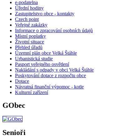
e-podatelna
Úřední hodiny
Zastupitelstvo obce - kontakty
Czech point
Veřejné zakázky
Informace o zpracování osobních údajů
Místní poplatky
Životní situace
Přehled úřadů
Územní plán obce Velká Štáhle
Urbanistická studie
Pasport veřejného osvětlení
Nakládání s odpady v obci Velká Štáhle
Poskytování dotace z rozpočtu obce
Dotace
Návratná finanční výpomoc - kotle
Kulturní zařízení
GObec
Senioři