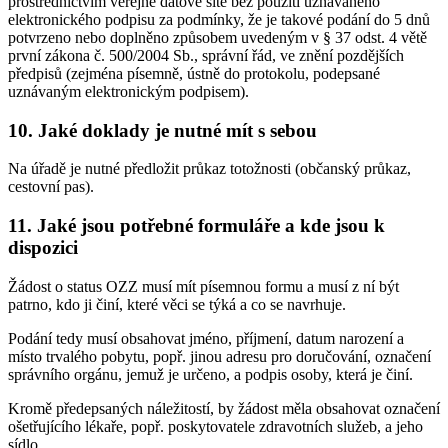
prostřednictvím veřejné datové sítě bez použití uznávaného
elektronického podpisu za podmínky, že je takové podání do 5 dnů
potvrzeno nebo doplněno způsobem uvedeným v § 37 odst. 4 větě
první zákona č. 500/2004 Sb., správní řád, ve znění pozdějších
předpisů (zejména písemně, ústně do protokolu, podepsané
uznávaným elektronickým podpisem).
10. Jaké doklady je nutné mít s sebou
Na úřadě je nutné předložit průkaz totožnosti (občanský průkaz,
cestovní pas).
11. Jaké jsou potřebné formuláře a kde jsou k
dispozici
Žádost o status OZZ musí mít písemnou formu a musí z ní být
patrno, kdo ji činí, které věci se týká a co se navrhuje.
Podání tedy musí obsahovat jméno, příjmení, datum narození a
místo trvalého pobytu, popř. jinou adresu pro doručování, označení
správního orgánu, jemuž je určeno, a podpis osoby, která je činí.
Kromě předepsaných náležitostí, by žádost měla obsahovat označení
ošetřujícího lékaře, popř. poskytovatele zdravotních služeb, a jeho
sídlo.