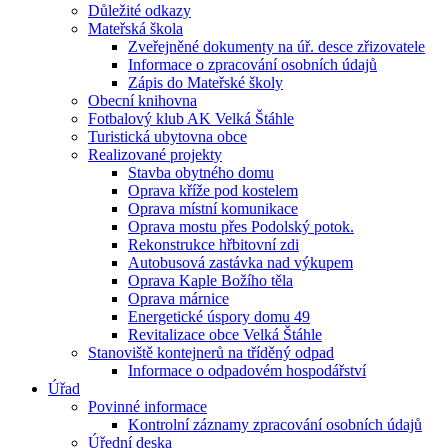
Důležité odkazy
Mateřská škola
Zveřejněné dokumenty na úř. desce zřizovatele
Informace o zpracování osobních údajů
Zápis do Mateřské školy
Obecní knihovna
Fotbalový klub AK Velká Štáhle
Turistická ubytovna obce
Realizované projekty
Stavba obytného domu
Oprava kříže pod kostelem
Oprava místní komunikace
Oprava mostu přes Podolský potok.
Rekonstrukce hřbitovní zdi
Autobusová zastávka nad výkupem
Oprava Kaple Božího těla
Oprava márnice
Energetické úspory domu 49
Revitalizace obce Velká Štáhle
Stanoviště kontejnerů na tříděný odpad
Informace o odpadovém hospodářství
Úřad
Povinné informace
Kontrolní záznamy zpracování osobních údajů
Úřední deska