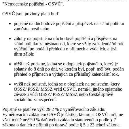
"Nemocenské pojištění - OSVČ".
OSVČ jsou povinny platit buď:
pojistné na důchodové pojištění a příspěvek na státní politiku
zaměstnanosti nebo
zálohy na pojistné na důchodové pojištění a příspěvek na
státní politiku zaměstnanosti, které se vždy za kalendářní rok
vyúčtují po podání přehledu o příjmech a výdajích, a je-li
úhrn záloh:
nižší než pojistné, jedná se o doplatek pojistného, který je
splatný do 8 dnů po dni, ve kterém byl, popř. měl být, podán
přehled o příjmech a výdajích za příslušný kalendářní rok,
vyšší než pojistné, jedná se o přeplatek na pojistném, který
OSSZ/ PSSZ/ MSSZ vrátí OSVČ, nemá-li jiného splatného
závazku vůči OSSZ/ PSSZ/ MSSZ nebo České správě
sociálního zabezpečení.
Pojistné se platí ve výši 29,2 % z vyměřovacího základu.
Vyměřovacím základem OSVČ je částka, kterou si OSVČ určí, ne
však méně než 50 % daňového základu stanoveného podle § 7
zákona o daních z příjmů po úpravě podle § 5 a 23 téhož zákona.