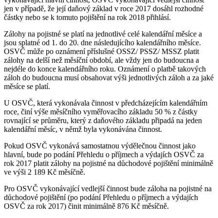
jen v případě, že její daňový základ v roce 2017 dosáhl rozhodné
částky nebo se k tomuto pojištění na rok 2018 přihlásí.
Zálohy na pojistné se platí na jednotlivé celé kalendářní měsíce a
jsou splatné od 1. do 20. dne následujícího kalendářního měsíce.
OSVČ může po oznámení příslušné OSSZ/ PSSZ/ MSSZ platit
zálohy na delší než měsíční období, ale vždy jen do budoucna a
nejdéle do konce kalendářního roku. Oznámení o platbě takových
záloh do budoucna musí obsahovat výši jednotlivých záloh a za jaké
měsíce se platí.
U OSVČ, která vykonávala činnost v předcházejícím kalendářním
roce, činí výše měsíčního vyměřovacího základu 50 % z částky
rovnající se průměru, který z daňového základu připadá na jeden
kalendářní měsíc, v němž byla vykonávána činnost.
Pokud OSVČ vykonává samostatnou výdělečnou činnost jako
hlavní, bude po podání Přehledu o příjmech a výdajích OSVČ za
rok 2017 platit zálohy na pojistné na důchodové pojištění minimálně
ve výši 2 189 Kč měsíčně.
Pro OSVČ vykonávající vedlejší činnost bude záloha na pojistné na
důchodové pojištění (po podání Přehledu o příjmech a výdajích
OSVČ za rok 2017) činit minimálně 876 Kč měsíčně.