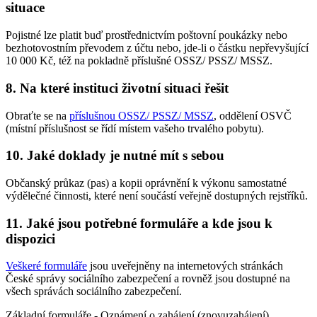
situace
Pojistné lze platit buď prostřednictvím poštovní poukázky nebo
bezhotovostním převodem z účtu nebo, jde-li o částku nepřevyšující
10 000 Kč, též na pokladně příslušné OSSZ/ PSSZ/ MSSZ.
8. Na které instituci životní situaci řešit
Obraťte se na
příslušnou OSSZ/ PSSZ/ MSSZ
, oddělení OSVČ
(místní příslušnost se řídí místem vašeho trvalého pobytu).
10. Jaké doklady je nutné mít s sebou
Občanský průkaz (pas) a kopii oprávnění k výkonu samostatné
výdělečné činnosti, které není součástí veřejně dostupných rejstříků.
11. Jaké jsou potřebné formuláře a kde jsou k
dispozici
Veškeré formuláře
jsou uveřejněny na internetových stránkách
České správy sociálního zabezpečení a rovněž jsou dostupné na
všech správách sociálního zabezpečení.
Základní formuláře - Oznámení o zahájení (znovuzahájení)