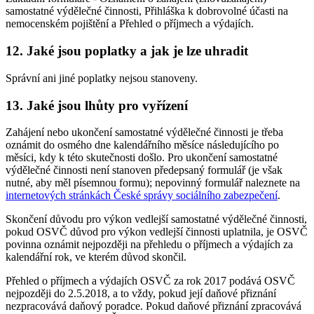
samostatné výdělečné činnosti, Přihláška k dobrovolné účasti na
nemocenském pojištění a Přehled o příjmech a výdajích.
12. Jaké jsou poplatky a jak je lze uhradit
Správní ani jiné poplatky nejsou stanoveny.
13. Jaké jsou lhůty pro vyřízení
Zahájení nebo ukončení samostatné výdělečné činnosti je třeba
oznámit do osmého dne kalendářního měsíce následujícího po
měsíci, kdy k této skutečnosti došlo. Pro ukončení samostatné
výdělečné činnosti není stanoven předepsaný formulář (je však
nutné, aby měl písemnou formu); nepovinný formulář naleznete na
internetových stránkách České správy sociálního zabezpečení
.
Skončení důvodu pro výkon vedlejší samostatné výdělečné činnosti,
pokud OSVČ důvod pro výkon vedlejší činnosti uplatnila, je OSVČ
povinna oznámit nejpozději na přehledu o příjmech a výdajích za
kalendářní rok, ve kterém důvod skončil.
Přehled o příjmech a výdajích OSVČ za rok 2017 podává OSVČ
nejpozději do 2.5.2018, a to vždy, pokud její daňové přiznání
nezpracovává daňový poradce. Pokud daňové přiznání zpracovává