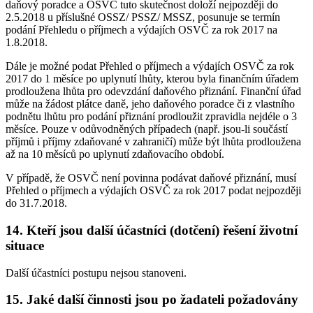
daňový poradce a OSVČ tuto skutečnost doloží nejpozději do
2.5.2018 u příslušné OSSZ/ PSSZ/ MSSZ, posunuje se termín
podání Přehledu o příjmech a výdajích OSVČ za rok 2017 na
1.8.2018.
Dále je možné podat Přehled o příjmech a výdajích OSVČ za rok
2017 do 1 měsíce po uplynutí lhůty, kterou byla finančním úřadem
prodloužena lhůta pro odevzdání daňového přiznání. Finanční úřad
může na žádost plátce daně, jeho daňového poradce či z vlastního
podnětu lhůtu pro podání přiznání prodloužit zpravidla nejdéle o 3
měsíce. Pouze v odůvodněných případech (např. jsou-li součástí
příjmů i příjmy zdaňované v zahraničí) může být lhůta prodloužena
až na 10 měsíců po uplynutí zdaňovacího období.
V případě, že OSVČ není povinna podávat daňové přiznání, musí
Přehled o příjmech a výdajích OSVČ za rok 2017 podat nejpozději
do 31.7.2018.
14. Kteří jsou další účastníci (dotčení) řešení životní
situace
Další účastníci postupu nejsou stanoveni.
15. Jaké další činnosti jsou po žadateli požadovány