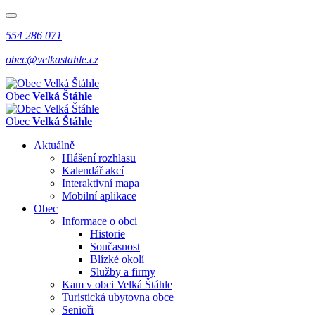
554 286 071
obec@velkastahle.cz
Obec
Velká Štáhle
Obec
Velká Štáhle
Aktuálně
Hlášení rozhlasu
Kalendář akcí
Interaktivní mapa
Mobilní aplikace
Obec
Informace o obci
Historie
Současnost
Blízké okolí
Služby a firmy
Kam v obci Velká Štáhle
Turistická ubytovna obce
Senioři