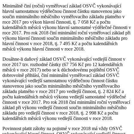
Minimálně činí (roční) vyměřovací základ OSVČ vykonávající
hlavní samostatnou výdělečnou činnost částku stanovenou jako
součin minimálního měsíčního vyměřovacího základu platného v
roce 2017 pro výkon hlavní činnosti, tj. 7 058 Kč a počtu
kalendářních měsíců výkonu hlavní samostatné výdělečné činnosti v
roce 2017. Pro rok 2018 činí minimální roční vyměřovací základ při
výkonu hlavní činnosti součin minimálního měsíčního základu pro
hlavní činnost v roce 2018, tj. 7 495 Kč a počtu kalendářních
měsíců výkonu hlavní činnosti v roce 2018.
Dosáhne-li daňový základ OSVČ vykonávající vedlejší činnost v
roce 2017 tzv. rozhodné částky (67 756 Kč pro 12 kalendářních
měsíců v roce 2017) nebo se k důchodovému pojištění OSVČ
dobrovolně přihlásí, činí minimální vyměřovací základ OSVČ
vykonávající vedlejší samostatnou výdělečnou činnost částku
stanovenou jako součin minimálního měsíčního vyměřovacího
základu platného v roce 2017 pro vedlejší činnost, tj. 2 824 Kč a
počtu kalendářních měsíců výkonu vedlejší samostatné výdělečné
činnosti v roce 2017. Pro rok 2018 činí minimální roční vyměřovací
základ při výkonu vedlejší činnosti součin minimálního měsíčního
základu pro vedlejší činnost v roce 2018, tj. 2 998 Kč a počtu
kalendářních měsíců výkonu vedlejší činnosti v roce 2018.
Povinnost platit zálohy na pojistné v roce 2018 má vždy OSVČ
vykonávající hlavní činnost, OSVČ vykonávající vedlejší činnost