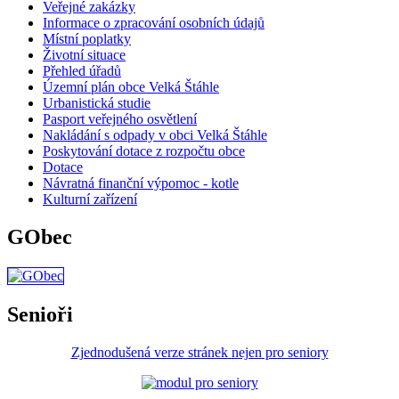
Veřejné zakázky
Informace o zpracování osobních údajů
Místní poplatky
Životní situace
Přehled úřadů
Územní plán obce Velká Štáhle
Urbanistická studie
Pasport veřejného osvětlení
Nakládání s odpady v obci Velká Štáhle
Poskytování dotace z rozpočtu obce
Dotace
Návratná finanční výpomoc - kotle
Kulturní zařízení
GObec
Senioři
Zjednodušená verze stránek nejen pro seniory