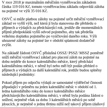
V roce 2018 je maximálním měsíčním vyměřovacím základem
částka 119 016 Kč, tomuto vyměřovacímu základu odpovídá záloha
na pojistné ve výši 35 016 Kč.
OSVČ si může platbou zálohy na pojistné určit měsíční vyměřovací
základ ve vyšší výši, než která jí byla stanovena dle přehledu o
příjmech a výdajích za předcházející rok, jestliže dle momentálních
příjmů předpokládá vyšší odvod pojistného, aby tak předešla
velkému doplatku pojistného po vyúčtování daného roku. Výši
uhrazené zálohy na pojistné lze v období splatnosti dodatečně
zvýšit.
Na základě žádosti OSVČ příslušná OSSZ/ PSSZ/ MSSZ poměrně
sníží měsíční vyměřovací základ pro placení záloh na pojistné na
dobu nejdéle do konce kalendářního měsíce, který předchází
kalendářnímu měsíci, v němž byl nebo měl být podán přehled o
příjmech a výdajích za další kalendářní rok, jestliže budou splněny
následující podmínky:
Pokud příjem po odpočtu výdajů ze samostatné výdělečné činnosti
připadající v průměru na jeden kalendářní měsíc v období od 1.
ledna kalendářního roku do konce kalendářního měsíce
předcházejícího kalendářnímu měsíci, v němž byla podána žádost o
snížení, nejméně však za dobu 3 kalendářních měsíců po sobě
jdoucích, je nejméně o jednu třetinu nižší než takový příjem (daňový