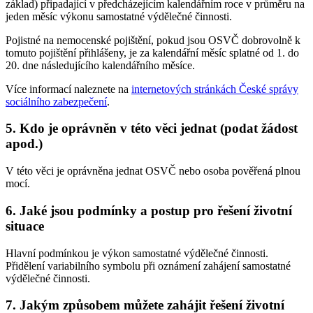
základ) připadající v předcházejícím kalendářním roce v průměru na
jeden měsíc výkonu samostatné výdělečné činnosti.
Pojistné na nemocenské pojištění, pokud jsou OSVČ dobrovolně k
tomuto pojištění přihlášeny, je za kalendářní měsíc splatné od 1. do
20. dne následujícího kalendářního měsíce.
Více informací naleznete na
internetových stránkách České správy
sociálního zabezpečení
.
5. Kdo je oprávněn v této věci jednat (podat žádost
apod.)
V této věci je oprávněna jednat OSVČ nebo osoba pověřená plnou
mocí.
6. Jaké jsou podmínky a postup pro řešení životní
situace
Hlavní podmínkou je výkon samostatné výdělečné činnosti.
Přidělení variabilního symbolu při oznámení zahájení samostatné
výdělečné činnosti.
7. Jakým způsobem můžete zahájit řešení životní