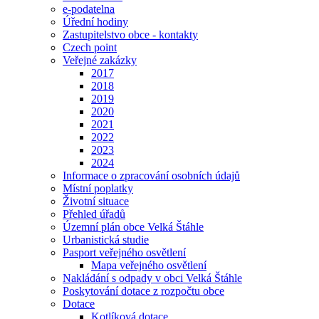
e-podatelna
Úřední hodiny
Zastupitelstvo obce - kontakty
Czech point
Veřejné zakázky
2017
2018
2019
2020
2021
2022
2023
2024
Informace o zpracování osobních údajů
Místní poplatky
Životní situace
Přehled úřadů
Územní plán obce Velká Štáhle
Urbanistická studie
Pasport veřejného osvětlení
Mapa veřejného osvětlení
Nakládání s odpady v obci Velká Štáhle
Poskytování dotace z rozpočtu obce
Dotace
Kotlíková dotace