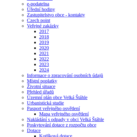
e-podatelna
Úřední hodiny
Zastupitelstvo obce - kontakty
Czech point
Veřejné zakázky
2017
2018
2019
2020
2021
2022
2023
2024
Informace o zpracování osobních údajů
Místní poplatky
Životní situace
Přehled úřadů
Územní plán obce Velká Štáhle
Urbanistická studie
Pasport veřejného osvětlení
Mapa veřejného osvětlení
Nakládání s odpady v obci Velká Štáhle
Poskytování dotace z rozpočtu obce
Dotace
Kotlíková dotace