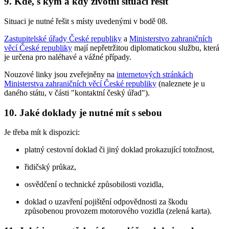
9. Kde, s kým a kdy životní situaci řešit
Situaci je nutné řešit s místy uvedenými v bodě 08.
Zastupitelské úřady České republiky
a
Ministerstvo zahraničních
věcí České republiky
mají nepřetržitou diplomatickou službu, která
je určena pro naléhavé a vážné případy.
Nouzové linky jsou zveřejněny na
internetových stránkách
Ministerstva zahraničních věcí České republiky
(naleznete je u
daného státu, v části "kontaktní český úřad").
10. Jaké doklady je nutné mít s sebou
Je třeba mít k dispozici:
platný cestovní doklad či jiný doklad prokazující totožnost,
řidičský průkaz,
osvědčení o technické způsobilosti vozidla,
doklad o uzavření pojištění odpovědnosti za škodu
způsobenou provozem motorového vozidla (zelená karta).