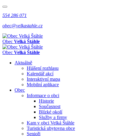
554 286 071
obec@velkastahle.cz
Obec
Velká Štáhle
Obec
Velká Štáhle
Aktuálně
Hlášení rozhlasu
Kalendář akcí
Interaktivní mapa
Mobilní aplikace
Obec
Informace o obci
Historie
Současnost
Blízké okolí
Služby a firmy
Kam v obci Velká Štáhle
Turistická ubytovna obce
Senioři