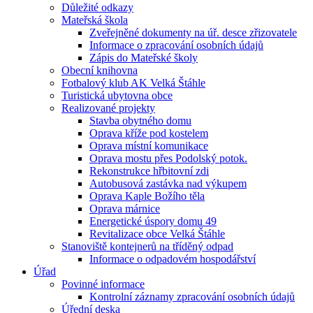
Důležité odkazy
Mateřská škola
Zveřejněné dokumenty na úř. desce zřizovatele
Informace o zpracování osobních údajů
Zápis do Mateřské školy
Obecní knihovna
Fotbalový klub AK Velká Štáhle
Turistická ubytovna obce
Realizované projekty
Stavba obytného domu
Oprava kříže pod kostelem
Oprava místní komunikace
Oprava mostu přes Podolský potok.
Rekonstrukce hřbitovní zdi
Autobusová zastávka nad výkupem
Oprava Kaple Božího těla
Oprava márnice
Energetické úspory domu 49
Revitalizace obce Velká Štáhle
Stanoviště kontejnerů na tříděný odpad
Informace o odpadovém hospodářství
Úřad
Povinné informace
Kontrolní záznamy zpracování osobních údajů
Úřední deska