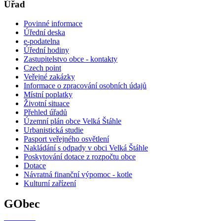
Úřad
Povinné informace
Úřední deska
e-podatelna
Úřední hodiny
Zastupitelstvo obce - kontakty
Czech point
Veřejné zakázky
Informace o zpracování osobních údajů
Místní poplatky
Životní situace
Přehled úřadů
Územní plán obce Velká Štáhle
Urbanistická studie
Pasport veřejného osvětlení
Nakládání s odpady v obci Velká Štáhle
Poskytování dotace z rozpočtu obce
Dotace
Návratná finanční výpomoc - kotle
Kulturní zařízení
GObec