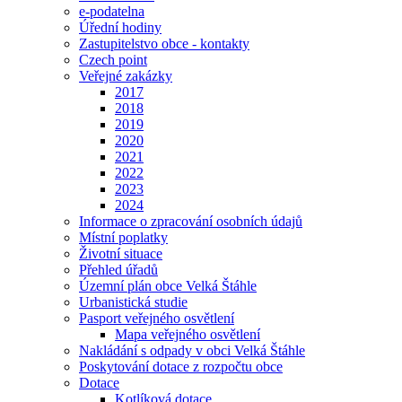
e-podatelna
Úřední hodiny
Zastupitelstvo obce - kontakty
Czech point
Veřejné zakázky
2017
2018
2019
2020
2021
2022
2023
2024
Informace o zpracování osobních údajů
Místní poplatky
Životní situace
Přehled úřadů
Územní plán obce Velká Štáhle
Urbanistická studie
Pasport veřejného osvětlení
Mapa veřejného osvětlení
Nakládání s odpady v obci Velká Štáhle
Poskytování dotace z rozpočtu obce
Dotace
Kotlíková dotace