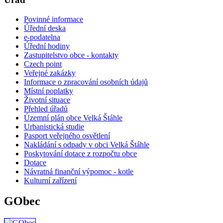
Povinné informace
Úřední deska
e-podatelna
Úřední hodiny
Zastupitelstvo obce - kontakty
Czech point
Veřejné zakázky
Informace o zpracování osobních údajů
Místní poplatky
Životní situace
Přehled úřadů
Územní plán obce Velká Štáhle
Urbanistická studie
Pasport veřejného osvětlení
Nakládání s odpady v obci Velká Štáhle
Poskytování dotace z rozpočtu obce
Dotace
Návratná finanční výpomoc - kotle
Kulturní zařízení
GObec