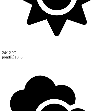
24/12 °C
pondělí
10. 8.