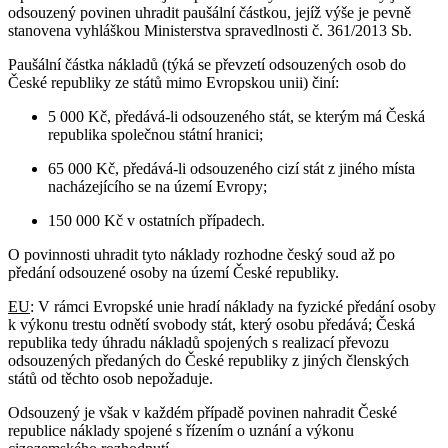
odsouzený povinen uhradit paušální částkou, jejíž výše je pevně
stanovena vyhláškou Ministerstva spravedlnosti č. 361/2013 Sb.
Paušální částka nákladů (týká se převzetí odsouzených osob do
České republiky ze států mimo Evropskou unii) činí:
5 000 Kč, předává-li odsouzeného stát, se kterým má Česká
republika společnou státní hranici;
65 000 Kč, předává-li odsouzeného cizí stát z jiného místa
nacházejícího se na území Evropy;
150 000 Kč v ostatních případech.
O povinnosti uhradit tyto náklady rozhodne český soud až po
předání odsouzené osoby na území České republiky.
EU
: V rámci Evropské unie hradí náklady na fyzické předání osoby
k výkonu trestu odnětí svobody stát, který osobu předává; Česká
republika tedy úhradu nákladů spojených s realizací převozu
odsouzených předaných do České republiky z jiných členských
států od těchto osob nepožaduje.
Odsouzený je však v každém případě povinen nahradit České
republice náklady spojené s řízením o uznání a výkonu