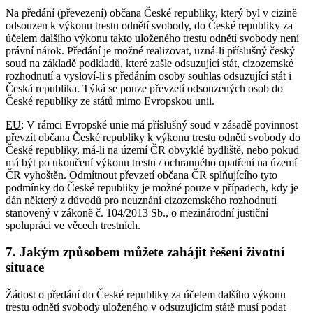
Na předání (převezení) občana České republiky, který byl v cizině
odsouzen k výkonu trestu odnětí svobody, do České republiky za
účelem dalšího výkonu takto uloženého trestu odnětí svobody není
právní nárok. Předání je možné realizovat, uzná-li příslušný český
soud na základě podkladů, které zašle odsuzující stát, cizozemské
rozhodnutí a vysloví-li s předáním osoby souhlas odsuzující stát i
Česká republika. Týká se pouze převzetí odsouzených osob do
České republiky ze států mimo Evropskou unii.
EU
: V rámci Evropské unie má příslušný soud v zásadě povinnost
převzít občana České republiky k výkonu trestu odnětí svobody do
České republiky, má-li na území ČR obvyklé bydliště, nebo pokud
má být po ukončení výkonu trestu / ochranného opatření na území
ČR vyhoštěn. Odmítnout převzetí občana ČR splňujícího tyto
podmínky do České republiky je možné pouze v případech, kdy je
dán některý z důvodů pro neuznání cizozemského rozhodnutí
stanovený v zákoně č. 104/2013 Sb., o mezinárodní justiční
spolupráci ve věcech trestních.
7. Jakým způsobem můžete zahájit řešení životní
situace
Žádost o předání do České republiky za účelem dalšího výkonu
trestu odnětí svobody uloženého v odsuzujícím státě musí podat