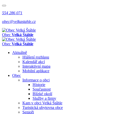
554 286 071
obec@velkastahle.cz
Obec
Velká Štáhle
Obec
Velká Štáhle
Aktuálně
Hlášení rozhlasu
Kalendář akcí
Interaktivní mapa
Mobilní aplikace
Obec
Informace o obci
Historie
Současnost
Blízké okolí
Služby a firmy
Kam v obci Velká Štáhle
Turistická ubytovna obce
Senioři