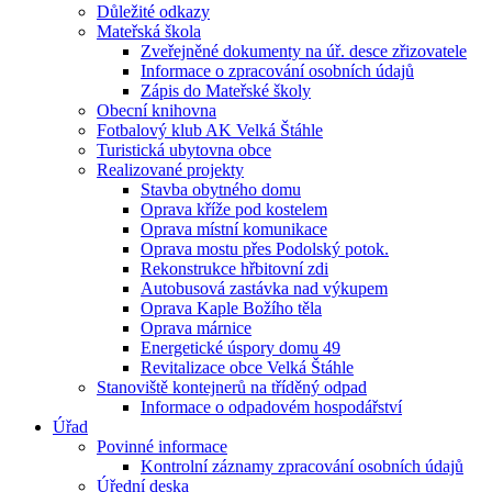
Důležité odkazy
Mateřská škola
Zveřejněné dokumenty na úř. desce zřizovatele
Informace o zpracování osobních údajů
Zápis do Mateřské školy
Obecní knihovna
Fotbalový klub AK Velká Štáhle
Turistická ubytovna obce
Realizované projekty
Stavba obytného domu
Oprava kříže pod kostelem
Oprava místní komunikace
Oprava mostu přes Podolský potok.
Rekonstrukce hřbitovní zdi
Autobusová zastávka nad výkupem
Oprava Kaple Božího těla
Oprava márnice
Energetické úspory domu 49
Revitalizace obce Velká Štáhle
Stanoviště kontejnerů na tříděný odpad
Informace o odpadovém hospodářství
Úřad
Povinné informace
Kontrolní záznamy zpracování osobních údajů
Úřední deska