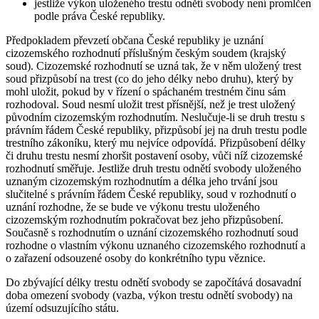
jestliže výkon uloženého trestu odnětí svobody není promlčen
podle práva České republiky.
Předpokladem převzetí občana České republiky je uznání
cizozemského rozhodnutí příslušným českým soudem (krajský
soud). Cizozemské rozhodnutí se uzná tak, že v něm uložený trest
soud přizpůsobí na trest (co do jeho délky nebo druhu), který by
mohl uložit, pokud by v řízení o spáchaném trestném činu sám
rozhodoval. Soud nesmí uložit trest přísnější, než je trest uložený
původním cizozemským rozhodnutím. Neslučuje-li se druh trestu s
právním řádem České republiky, přizpůsobí jej na druh trestu podle
trestního zákoníku, který mu nejvíce odpovídá. Přizpůsobení délky
či druhu trestu nesmí zhoršit postavení osoby, vůči níž cizozemské
rozhodnutí směřuje. Jestliže druh trestu odnětí svobody uloženého
uznaným cizozemským rozhodnutím a délka jeho trvání jsou
slučitelné s právním řádem České republiky, soud v rozhodnutí o
uznání rozhodne, že se bude ve výkonu trestu uloženého
cizozemským rozhodnutím pokračovat bez jeho přizpůsobení.
Současně s rozhodnutím o uznání cizozemského rozhodnutí soud
rozhodne o vlastním výkonu uznaného cizozemského rozhodnutí a
o zařazení odsouzené osoby do konkrétního typu věznice.
Do zbývající délky trestu odnětí svobody se započítává dosavadní
doba omezení svobody (vazba, výkon trestu odnětí svobody) na
území odsuzujícího státu.