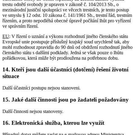
trestu odnětí svobody je upraven v zákoně č. 104/2013 Sb., o
mezinárodní justiční spolupráci ve věcech trestních, je tento postup
ve smyslu § 12 odst. 10 zákona č. 141/1961 Sb., trestní řád, trestním
řízením, a proto nepodléhá obecné úpravě počítání lhůt pro vyřízení
ve správním řízení.
EU
: V řízení o uznání a výkonu rozhodnutí jiného členského státu
Evropské unie postupuje příslušný krajský soud urychleně tak, aby
mohl rozhodnout zpravidla do 90 dnů od obdržení rozhodnutí jiného
členského státu s dalšími podklady. Jedná se však pouze o lhůtu
pořádkovou, která může být prodloužena na potřebnou dobu.
14. Kteří jsou další účastníci (dotčení) řešení životní
situace
Další účastníci postupu nejsou stanoveni.
15. Jaké další činnosti jsou po žadateli požadovány
Další činnosti nejsou stanoveny.
16. Elektronická služba, kterou lze využít
Případný dotaz můžete zaslat na e-mailovou adresu Ministerstva