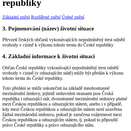
republiky
Základní znění
Rozšířené znění
Úplné znění
3. Pojmenování (název) životní situace
Převzetí českých občanů vykonávajících nepodmíněný trest odnětí
svobody v cizině k výkonu tohoto trestu do České republiky
4. Základní informace k životní situaci
Občan České republiky vykonávající nepodmíněný trest odnětí
svobody v cizině (v odsuzujícím státě) může být předán k výkonu
tohoto trestu do České republiky.
Toto předání se může uskutečnit na základě mnohostranné
mezinárodní úmluvy, jejímiž smluvními stranami jsou Česká
republika i odsuzující stát, dvoustranné mezinárodní smlouvy platné
mezi Českou republikou a odsuzujícím státem, anebo i v případě,
kdy mezi Českou republikou a odsuzujícím státem není uzavřena
žádná mezinárodní smlouva, pokud je zaručena vzájemnost mezi
Českou republikou a odsuzujícím státem, tj. pokud to připouští
právo České republiky a právo odsuzujícího státu.