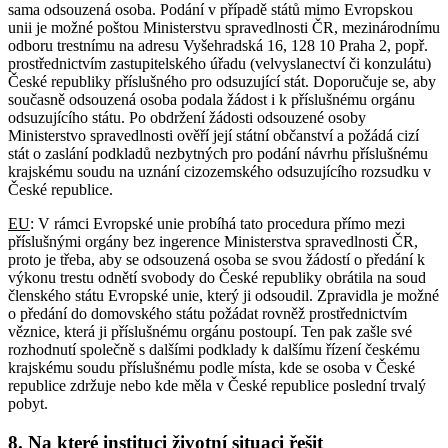
sama odsouzená osoba. Podání v případě států mimo Evropskou
unii je možné poštou Ministerstvu spravedlnosti ČR, mezinárodnímu
odboru trestnímu na adresu Vyšehradská 16, 128 10 Praha 2, popř.
prostřednictvím zastupitelského úřadu (velvyslanectví či konzulátu)
České republiky příslušného pro odsuzující stát. Doporučuje se, aby
současně odsouzená osoba podala žádost i k příslušnému orgánu
odsuzujícího státu. Po obdržení žádosti odsouzené osoby
Ministerstvo spravedlnosti ověří její státní občanství a požádá cizí
stát o zaslání podkladů nezbytných pro podání návrhu příslušnému
krajskému soudu na uznání cizozemského odsuzujícího rozsudku v
České republice.
EU
: V rámci Evropské unie probíhá tato procedura přímo mezi
příslušnými orgány bez ingerence Ministerstva spravedlnosti ČR,
proto je třeba, aby se odsouzená osoba se svou žádostí o předání k
výkonu trestu odnětí svobody do České republiky obrátila na soud
členského státu Evropské unie, který ji odsoudil. Zpravidla je možné
o předání do domovského státu požádat rovněž prostřednictvím
věznice, která ji příslušnému orgánu postoupí. Ten pak zašle své
rozhodnutí společně s dalšími podklady k dalšímu řízení českému
krajskému soudu příslušnému podle místa, kde se osoba v České
republice zdržuje nebo kde měla v České republice poslední trvalý
pobyt.
8. Na které instituci životní situaci řešit