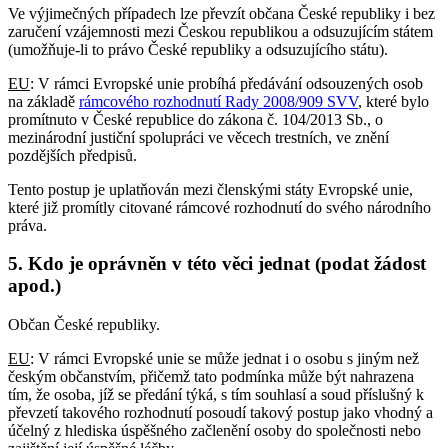
Ve výjimečných případech lze převzít občana České republiky i bez
zaručení vzájemnosti mezi Českou republikou a odsuzujícím státem
(umožňuje-li to právo České republiky a odsuzujícího státu).
EU
: V rámci Evropské unie probíhá předávání odsouzených osob
na základě
rámcového rozhodnutí Rady 2008/909 SVV
, které bylo
promítnuto v České republice do zákona č. 104/2013 Sb., o
mezinárodní justiční spolupráci ve věcech trestních, ve znění
pozdějších předpisů.
Tento postup je uplatňován mezi členskými státy Evropské unie,
které již promítly citované rámcové rozhodnutí do svého národního
práva.
5. Kdo je oprávněn v této věci jednat (podat žádost
apod.)
Občan České republiky.
EU
: V rámci Evropské unie se může jednat i o osobu s jiným než
českým občanstvím, přičemž tato podmínka může být nahrazena
tím, že osoba, jíž se předání týká, s tím souhlasí a soud příslušný k
převzetí takového rozhodnutí posoudí takový postup jako vhodný a
účelný z hlediska úspěšného začlenění osoby do společnosti nebo