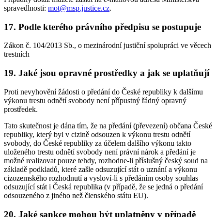
spravedlnosti:
mot@msp.justice.cz
.
17. Podle kterého právního předpisu se postupuje
Zákon č. 104/2013 Sb., o mezinárodní justiční spolupráci ve věcech
trestních
19. Jaké jsou opravné prostředky a jak se uplatňují
Proti nevyhovění žádosti o předání do České republiky k dalšímu
výkonu trestu odnětí svobody není přípustný řádný opravný
prostředek.
Tato skutečnost je dána tím, že na předání (převezení) občana České
republiky, který byl v cizině odsouzen k výkonu trestu odnětí
svobody, do České republiky za účelem dalšího výkonu takto
uloženého trestu odnětí svobody není právní nárok a předání je
možné realizovat pouze tehdy, rozhodne-li příslušný český soud na
základě podkladů, které zašle odsuzující stát o uznání a výkonu
cizozemského rozhodnutí a vysloví-li s předáním osoby souhlas
odsuzující stát i Česká republika (v případě, že se jedná o předání
odsouzeného z jiného než členského státu EU).
20. Jaké sankce mohou být uplatněny v případě