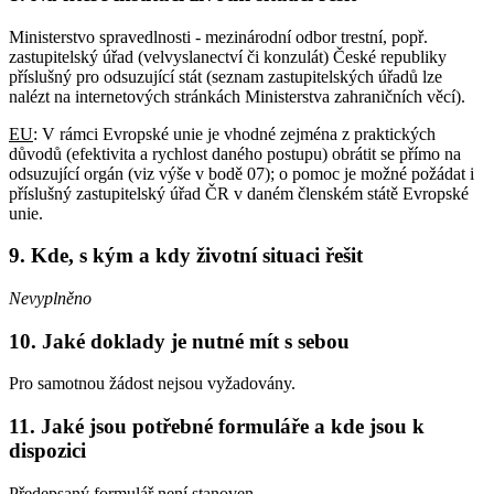
Ministerstvo spravedlnosti - mezinárodní odbor trestní, popř.
zastupitelský úřad (velvyslanectví či konzulát) České republiky
příslušný pro odsuzující stát (seznam zastupitelských úřadů lze
nalézt na internetových stránkách Ministerstva zahraničních věcí).
EU
: V rámci Evropské unie je vhodné zejména z praktických
důvodů (efektivita a rychlost daného postupu) obrátit se přímo na
odsuzující orgán (viz výše v bodě 07); o pomoc je možné požádat i
příslušný zastupitelský úřad ČR v daném členském státě Evropské
unie.
9. Kde, s kým a kdy životní situaci řešit
Nevyplněno
10. Jaké doklady je nutné mít s sebou
Pro samotnou žádost nejsou vyžadovány.
11. Jaké jsou potřebné formuláře a kde jsou k
dispozici
Předepsaný formulář není stanoven.