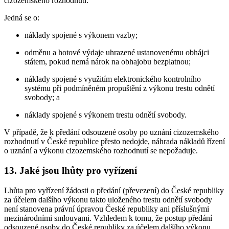
cizozemského rozhodnutí.
Jedná se o:
náklady spojené s výkonem vazby;
odměnu a hotové výdaje uhrazené ustanovenému obhájci
státem, pokud nemá nárok na obhajobu bezplatnou;
náklady spojené s využitím elektronického kontrolního
systému při podmíněném propuštění z výkonu trestu odnětí
svobody; a
náklady spojené s výkonem trestu odnětí svobody.
V případě, že k předání odsouzené osoby po uznání cizozemského
rozhodnutí v České republice přesto nedojde, náhrada nákladů řízení
o uznání a výkonu cizozemského rozhodnutí se nepožaduje.
13. Jaké jsou lhůty pro vyřízení
Lhůta pro vyřízení žádosti o předání (převezení) do České republiky
za účelem dalšího výkonu takto uloženého trestu odnětí svobody
není stanovena právní úpravou České republiky ani příslušnými
mezinárodními smlouvami. Vzhledem k tomu, že postup předání
odsouzené osoby do České republiky za účelem dalšího výkonu