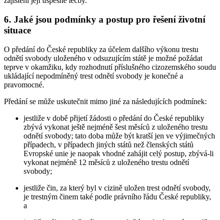
zajištění její úspěšné léčby.
6. Jaké jsou podmínky a postup pro řešení životní
situace
O předání do České republiky za účelem dalšího výkonu trestu
odnětí svobody uloženého v odsuzujícím státě je možné požádat
teprve v okamžiku, kdy rozhodnutí příslušného cizozemského soudu
ukládající nepodmíněný trest odnětí svobody je konečné a
pravomocné.
Předání se může uskutečnit mimo jiné za následujících podmínek:
jestliže v době přijetí žádosti o předání do České republiky
zbývá vykonat ještě nejméně šest měsíců z uloženého trestu
odnětí svobody; tato doba může být kratší jen ve výjimečných
případech, v případech jiných států než členských států
Evropské unie je naopak vhodné zahájit celý postup, zbývá-li
vykonat nejméně 12 měsíců z uloženého trestu odnětí
svobody;
jestliže čin, za který byl v cizině uložen trest odnětí svobody,
je trestným činem také podle právního řádu České republiky,
a