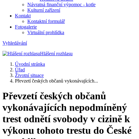
Návratná finanční výpomoc - kotle
Kulturní zařízení
Kontakt
Kontaktní formulář
Fotogalerie
Virtuální prohlídka
Vyhledávání
Hlášení rozhlasu
Úvodní stránka
Úřad
Životní situace
Převzetí českých občanů vykonávajících...
Převzetí českých občanů
vykonávajících nepodmíněný
trest odnětí svobody v cizině k
výkonu tohoto trestu do České