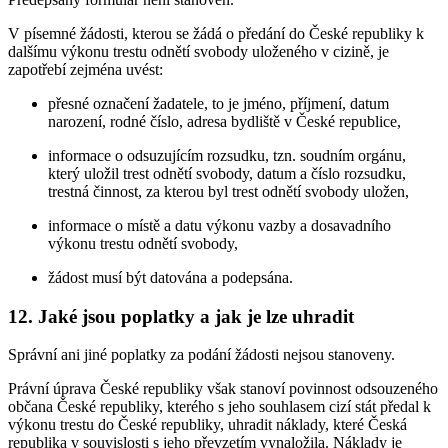
V písemné žádosti, kterou se žádá o předání do České republiky k
dalšímu výkonu trestu odnětí svobody uloženého v cizině, je
zapotřebí zejména uvést:
přesné označení žadatele, to je jméno, příjmení, datum
narození, rodné číslo, adresa bydliště v České republice,
informace o odsuzujícím rozsudku, tzn. soudním orgánu,
který uložil trest odnětí svobody, datum a číslo rozsudku,
trestná činnost, za kterou byl trest odnětí svobody uložen,
informace o místě a datu výkonu vazby a dosavadního
výkonu trestu odnětí svobody,
žádost musí být datována a podepsána.
12. Jaké jsou poplatky a jak je lze uhradit
Správní ani jiné poplatky za podání žádosti nejsou stanoveny.
Právní úprava České republiky však stanoví povinnost odsouzeného
občana České republiky, kterého s jeho souhlasem cizí stát předal k
výkonu trestu do České republiky, uhradit náklady, které Česká
republika v souvislosti s jeho převzetím vynaložila. Náklady je