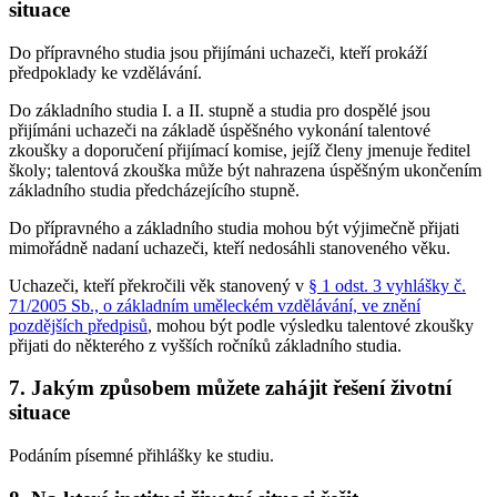
situace
Do přípravného studia jsou přijímáni uchazeči, kteří prokáží
předpoklady ke vzdělávání.
Do základního studia I. a II. stupně a studia pro dospělé jsou
přijímáni uchazeči na základě úspěšného vykonání talentové
zkoušky a doporučení přijímací komise, jejíž členy jmenuje ředitel
školy; talentová zkouška může být nahrazena úspěšným ukončením
základního studia předcházejícího stupně.
Do přípravného a základního studia mohou být výjimečně přijati
mimořádně nadaní uchazeči, kteří nedosáhli stanoveného věku.
Uchazeči, kteří překročili věk stanovený v
§ 1 odst. 3 vyhlášky č.
71/2005 Sb., o základním uměleckém vzdělávání, ve znění
pozdějších předpisů
, mohou být podle výsledku talentové zkoušky
přijati do některého z vyšších ročníků základního studia.
7. Jakým způsobem můžete zahájit řešení životní
situace
Podáním písemné přihlášky ke studiu.