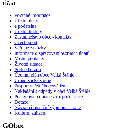
Úřad
Povinné informace
Úřední deska
e-podatelna
Úřední hodiny
Zastupitelstvo obce - kontakty
Czech point
Veřejné zakázky
Informace o zpracování osobních údajů
Místní poplatky
Životní situace
Přehled úřadů
Územní plán obce Velká Štáhle
Urbanistická studie
Pasport veřejného osvětlení
Nakládání s odpady v obci Velká Štáhle
Poskytování dotace z rozpočtu obce
Dotace
Návratná finanční výpomoc - kotle
Kulturní zařízení
GObec