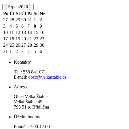
Srpen
2026
Po
Út
St
Čt
Pá
So
Ne
27
28
29
30
31
1
2
3
4
5
6
7
8
9
10
11
12
13
14
15
16
17
18
19
20
21
22
23
24
25
26
27
28
29
30
31
1
2
3
4
5
6
Kontakty
Tel.: 558 841 071
E-mail:
obec@velkastahle.cz
Adresa
Obec Velká Štáhle
Velká Štáhle 49
793 51 p. Břidličná
Úřední hodiny
Pondělí: 7:00-17:00