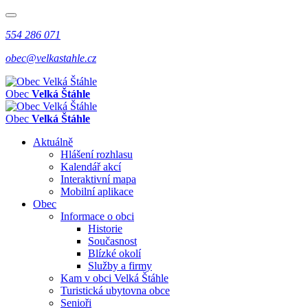
554 286 071
obec@velkastahle.cz
Obec
Velká Štáhle
Obec
Velká Štáhle
Aktuálně
Hlášení rozhlasu
Kalendář akcí
Interaktivní mapa
Mobilní aplikace
Obec
Informace o obci
Historie
Současnost
Blízké okolí
Služby a firmy
Kam v obci Velká Štáhle
Turistická ubytovna obce
Senioři