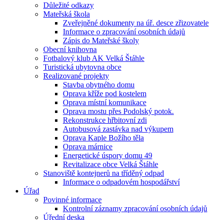
Důležité odkazy
Mateřská škola
Zveřejněné dokumenty na úř. desce zřizovatele
Informace o zpracování osobních údajů
Zápis do Mateřské školy
Obecní knihovna
Fotbalový klub AK Velká Štáhle
Turistická ubytovna obce
Realizované projekty
Stavba obytného domu
Oprava kříže pod kostelem
Oprava místní komunikace
Oprava mostu přes Podolský potok.
Rekonstrukce hřbitovní zdi
Autobusová zastávka nad výkupem
Oprava Kaple Božího těla
Oprava márnice
Energetické úspory domu 49
Revitalizace obce Velká Štáhle
Stanoviště kontejnerů na tříděný odpad
Informace o odpadovém hospodářství
Úřad
Povinné informace
Kontrolní záznamy zpracování osobních údajů
Úřední deska