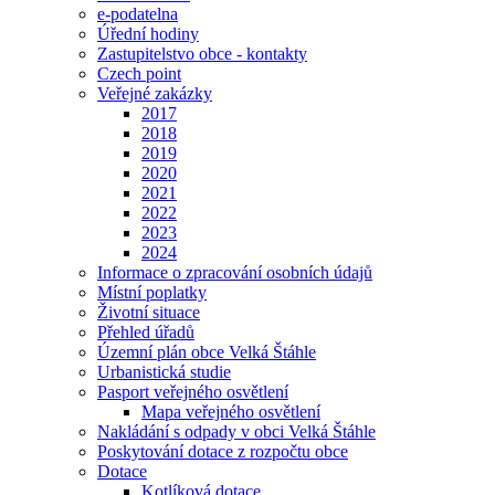
e-podatelna
Úřední hodiny
Zastupitelstvo obce - kontakty
Czech point
Veřejné zakázky
2017
2018
2019
2020
2021
2022
2023
2024
Informace o zpracování osobních údajů
Místní poplatky
Životní situace
Přehled úřadů
Územní plán obce Velká Štáhle
Urbanistická studie
Pasport veřejného osvětlení
Mapa veřejného osvětlení
Nakládání s odpady v obci Velká Štáhle
Poskytování dotace z rozpočtu obce
Dotace
Kotlíková dotace