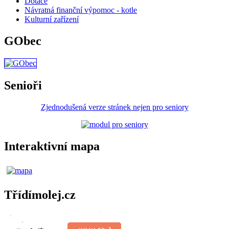
Dotace
Návratná finanční výpomoc - kotle
Kulturní zařízení
GObec
Senioři
Zjednodušená verze stránek nejen pro seniory
Interaktivní mapa
Třídímolej.cz