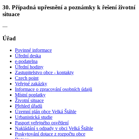
30. Případná upřesnění a poznámky k řešení životní
situace
—
Úřad
Povinné informace
Úřední deska
e-podatelna
Úřední hodiny
Zastupitelstvo obce - kontakty
Czech point
Veřejné zakázky
Informace o zpracování osobních údajů
Místní poplatky
Životní situace
Přehled úřadů
Územní plán obce Velká Štáhle
Urbanistická studie
Pasport veřejného osvětlení
Nakládání s odpady v obci Velká Štáhle
Poskytování dotace z rozpočtu obce