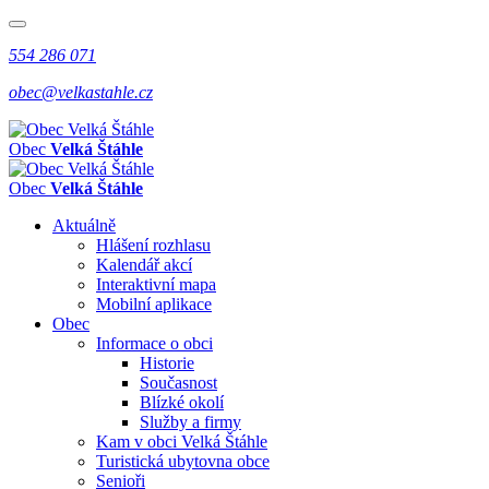
554 286 071
obec@velkastahle.cz
Obec
Velká Štáhle
Obec
Velká Štáhle
Aktuálně
Hlášení rozhlasu
Kalendář akcí
Interaktivní mapa
Mobilní aplikace
Obec
Informace o obci
Historie
Současnost
Blízké okolí
Služby a firmy
Kam v obci Velká Štáhle
Turistická ubytovna obce
Senioři