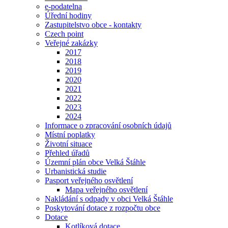
e-podatelna
Úřední hodiny
Zastupitelstvo obce - kontakty
Czech point
Veřejné zakázky
2017
2018
2019
2020
2021
2022
2023
2024
Informace o zpracování osobních údajů
Místní poplatky
Životní situace
Přehled úřadů
Územní plán obce Velká Štáhle
Urbanistická studie
Pasport veřejného osvětlení
Mapa veřejného osvětlení
Nakládání s odpady v obci Velká Štáhle
Poskytování dotace z rozpočtu obce
Dotace
Kotlíková dotace