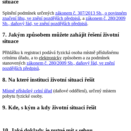
situace
Splnění podmínek určených
zákonem č. 307/2013 Sb., o povinném
značení lihu, ve znění pozdějších předpisů
, a
zákonem č. 280/2009
Sb., daňový řád, ve znění pozdějších předpisů
.
7. Jakým způsobem můžete zahájit řešení životní
situace
Přihlášku k registraci podává fyzická osoba místně příslušnému
celnímu úřadu, a to
elektronicky
způsobem a za podmínek
stanovených
zákonem č. 280/2009 Sb., daňový řád, ve znění
pozdějších předpisů
.
8. Na které instituci životní situaci řešit
Místně příslušný celní úřad
(daňové oddělení), určený místem
pobytu fyzické osoby.
9. Kde, s kým a kdy životní situaci řešit
10. Jaké doklady je nutné mít s sebou