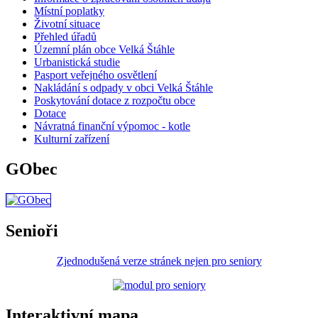
Místní poplatky
Životní situace
Přehled úřadů
Územní plán obce Velká Štáhle
Urbanistická studie
Pasport veřejného osvětlení
Nakládání s odpady v obci Velká Štáhle
Poskytování dotace z rozpočtu obce
Dotace
Návratná finanční výpomoc - kotle
Kulturní zařízení
GObec
Senioři
Zjednodušená verze stránek nejen pro seniory
Interaktivní mapa