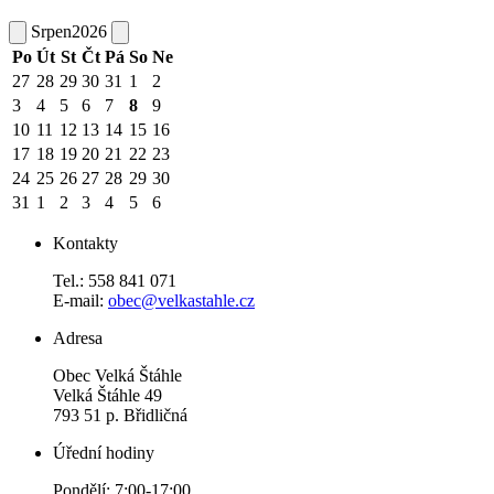
Srpen
2026
Po
Út
St
Čt
Pá
So
Ne
27
28
29
30
31
1
2
3
4
5
6
7
8
9
10
11
12
13
14
15
16
17
18
19
20
21
22
23
24
25
26
27
28
29
30
31
1
2
3
4
5
6
Kontakty
Tel.: 558 841 071
E-mail:
obec@velkastahle.cz
Adresa
Obec Velká Štáhle
Velká Štáhle 49
793 51 p. Břidličná
Úřední hodiny
Pondělí: 7:00-17:00