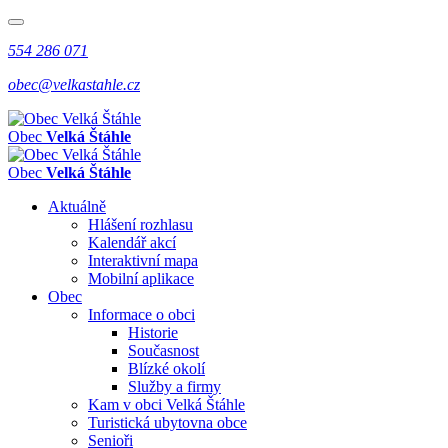
554 286 071
obec@velkastahle.cz
Obec
Velká Štáhle
Obec
Velká Štáhle
Aktuálně
Hlášení rozhlasu
Kalendář akcí
Interaktivní mapa
Mobilní aplikace
Obec
Informace o obci
Historie
Současnost
Blízké okolí
Služby a firmy
Kam v obci Velká Štáhle
Turistická ubytovna obce
Senioři