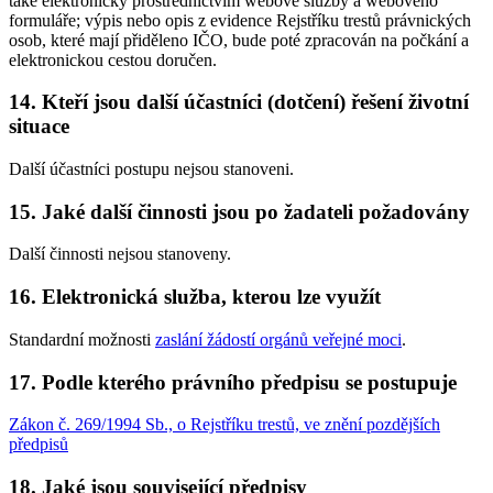
také elektronicky prostřednictvím webové služby a webového
formuláře; výpis nebo opis z evidence Rejstříku trestů právnických
osob, které mají přiděleno IČO, bude poté zpracován na počkání a
elektronickou cestou doručen.
14. Kteří jsou další účastníci (dotčení) řešení životní
situace
Další účastníci postupu nejsou stanoveni.
15. Jaké další činnosti jsou po žadateli požadovány
Další činnosti nejsou stanoveny.
16. Elektronická služba, kterou lze využít
Standardní možnosti
zaslání žádostí orgánů veřejné moci
.
17. Podle kterého právního předpisu se postupuje
Zákon č. 269/1994 Sb., o Rejstříku trestů, ve znění pozdějších
předpisů
18. Jaké jsou související předpisy