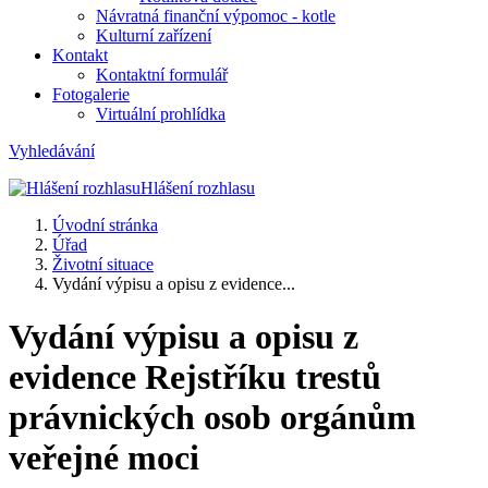
Návratná finanční výpomoc - kotle
Kulturní zařízení
Kontakt
Kontaktní formulář
Fotogalerie
Virtuální prohlídka
Vyhledávání
Hlášení rozhlasu
Úvodní stránka
Úřad
Životní situace
Vydání výpisu a opisu z evidence...
Vydání výpisu a opisu z
evidence Rejstříku trestů
právnických osob orgánům
veřejné moci