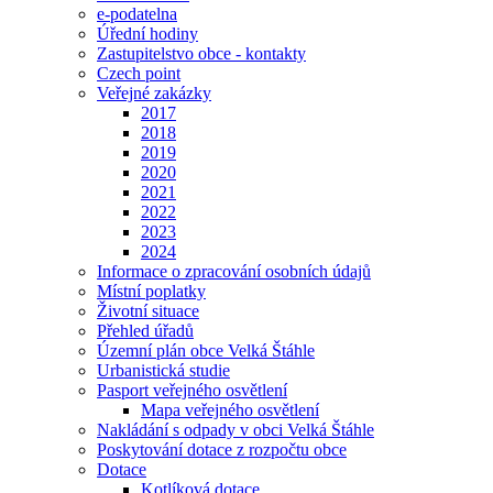
e-podatelna
Úřední hodiny
Zastupitelstvo obce - kontakty
Czech point
Veřejné zakázky
2017
2018
2019
2020
2021
2022
2023
2024
Informace o zpracování osobních údajů
Místní poplatky
Životní situace
Přehled úřadů
Územní plán obce Velká Štáhle
Urbanistická studie
Pasport veřejného osvětlení
Mapa veřejného osvětlení
Nakládání s odpady v obci Velká Štáhle
Poskytování dotace z rozpočtu obce
Dotace
Kotlíková dotace