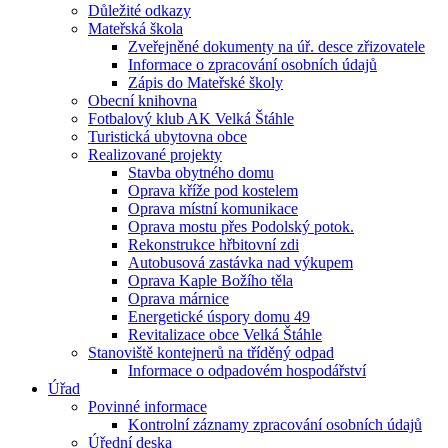
Důležité odkazy
Mateřská škola
Zveřejněné dokumenty na úř. desce zřizovatele
Informace o zpracování osobních údajů
Zápis do Mateřské školy
Obecní knihovna
Fotbalový klub AK Velká Štáhle
Turistická ubytovna obce
Realizované projekty
Stavba obytného domu
Oprava kříže pod kostelem
Oprava místní komunikace
Oprava mostu přes Podolský potok.
Rekonstrukce hřbitovní zdi
Autobusová zastávka nad výkupem
Oprava Kaple Božího těla
Oprava márnice
Energetické úspory domu 49
Revitalizace obce Velká Štáhle
Stanoviště kontejnerů na tříděný odpad
Informace o odpadovém hospodářství
Úřad
Povinné informace
Kontrolní záznamy zpracování osobních údajů
Úřední deska