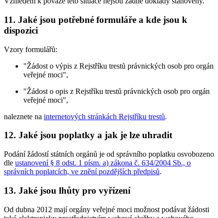
Vzhledem k povaze této situace nejsou žádné doklady stanoveny.
11. Jaké jsou potřebné formuláře a kde jsou k
dispozici
Vzory formulářů:
"Žádost o výpis z Rejstříku trestů právnických osob pro orgán
veřejné moci",
"Žádost o opis z Rejstříku trestů právnických osob pro orgán
veřejné moci",
naleznete na
internetových stránkách Rejstříku trestů
.
12. Jaké jsou poplatky a jak je lze uhradit
Podání žádostí státních orgánů je od správního poplatku osvobozeno
dle
ustanovení § 8 odst. 1 písm. a) zákona č. 634/2004 Sb., o
správních poplatcích, ve znění pozdějších předpisů
.
13. Jaké jsou lhůty pro vyřízení
Od dubna 2012 mají orgány veřejné moci možnost podávat žádosti