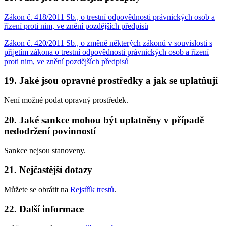
Zákon č. 418/2011 Sb., o trestní odpovědnosti právnických osob a
řízení proti nim, ve znění pozdějších předpisů
Zákon č. 420/2011 Sb., o změně některých zákonů v souvislosti s
přijetím zákona o trestní odpovědnosti právnických osob a řízení
proti nim, ve znění pozdějších předpisů
19. Jaké jsou opravné prostředky a jak se uplatňují
Není možné podat opravný prostředek.
20. Jaké sankce mohou být uplatněny v případě
nedodržení povinností
Sankce nejsou stanoveny.
21. Nejčastější dotazy
Můžete se obrátit na
Rejstřík trestů
.
22. Další informace