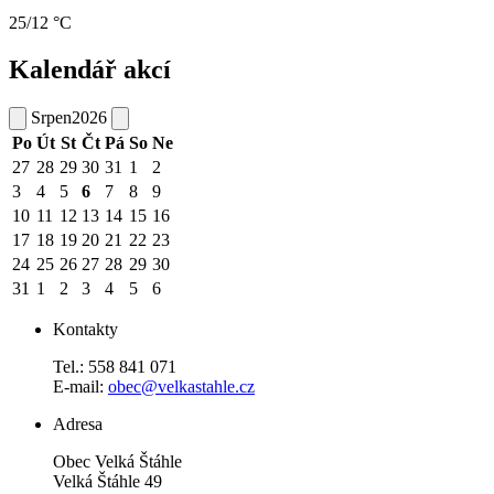
25/12 °C
Kalendář akcí
Srpen
2026
Po
Út
St
Čt
Pá
So
Ne
27
28
29
30
31
1
2
3
4
5
6
7
8
9
10
11
12
13
14
15
16
17
18
19
20
21
22
23
24
25
26
27
28
29
30
31
1
2
3
4
5
6
Kontakty
Tel.: 558 841 071
E-mail:
obec@velkastahle.cz
Adresa
Obec Velká Štáhle
Velká Štáhle 49