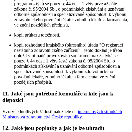
programu - týká se pouze § 44 odst. 1 věty prvé až páté
zákona č. 95/2004 Sb., o podmínkách získávání a uznávání
odborné způsobilosti a specializované způsobilosti k výkonu
zdravotnického povolání lékaře, zubního lékaře a farmaceuta,
ve znění pozdějších předpisů,
kopii průkazu totožnosti,
kopii rozhodnutí krajského (okresního) úřadu "O registraci
nestátního zdravotnického zařízení" - tento doklad je třeba
doložit v případě provozování soukromé praxe - týká se
pouze § 44 odst. 1 věty šesté zákona č. 95/2004 Sb., o
podmínkách získávání a uznávání odborné způsobilosti a
specializované způsobilosti k výkonu zdravotnického
povolání lékaře, zubního lékaře a farmaceuta, ve znění
pozdějších předpisů.
11. Jaké jsou potřebné formuláře a kde jsou k
dispozici
Vzory jednotlivých žádostí naleznete na
internetových stránkách
Ministerstva zdravotnictví České republiky
.
12. Jaké jsou poplatky a jak je lze uhradit