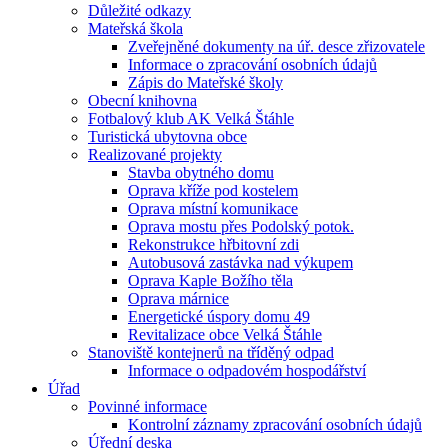
Důležité odkazy
Mateřská škola
Zveřejněné dokumenty na úř. desce zřizovatele
Informace o zpracování osobních údajů
Zápis do Mateřské školy
Obecní knihovna
Fotbalový klub AK Velká Štáhle
Turistická ubytovna obce
Realizované projekty
Stavba obytného domu
Oprava kříže pod kostelem
Oprava místní komunikace
Oprava mostu přes Podolský potok.
Rekonstrukce hřbitovní zdi
Autobusová zastávka nad výkupem
Oprava Kaple Božího těla
Oprava márnice
Energetické úspory domu 49
Revitalizace obce Velká Štáhle
Stanoviště kontejnerů na tříděný odpad
Informace o odpadovém hospodářství
Úřad
Povinné informace
Kontrolní záznamy zpracování osobních údajů
Úřední deska