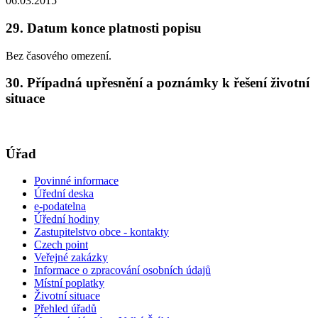
06.03.2015
29. Datum konce platnosti popisu
Bez časového omezení.
30. Případná upřesnění a poznámky k řešení životní
situace
Úřad
Povinné informace
Úřední deska
e-podatelna
Úřední hodiny
Zastupitelstvo obce - kontakty
Czech point
Veřejné zakázky
Informace o zpracování osobních údajů
Místní poplatky
Životní situace
Přehled úřadů