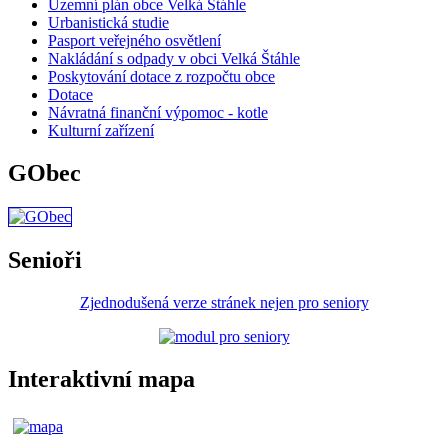
Územní plán obce Velká Štáhle
Urbanistická studie
Pasport veřejného osvětlení
Nakládání s odpady v obci Velká Štáhle
Poskytování dotace z rozpočtu obce
Dotace
Návratná finanční výpomoc - kotle
Kulturní zařízení
GObec
Senioři
Zjednodušená verze stránek nejen pro seniory
Interaktivní mapa