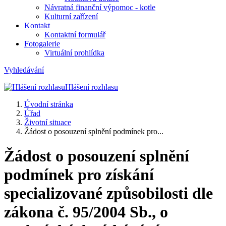
Návratná finanční výpomoc - kotle
Kulturní zařízení
Kontakt
Kontaktní formulář
Fotogalerie
Virtuální prohlídka
Vyhledávání
Hlášení rozhlasu
Úvodní stránka
Úřad
Životní situace
Žádost o posouzení splnění podmínek pro...
Žádost o posouzení splnění
podmínek pro získání
specializované způsobilosti dle
zákona č. 95/2004 Sb., o