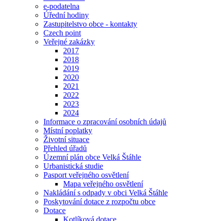
e-podatelna
Úřední hodiny
Zastupitelstvo obce - kontakty
Czech point
Veřejné zakázky
2017
2018
2019
2020
2021
2022
2023
2024
Informace o zpracování osobních údajů
Místní poplatky
Životní situace
Přehled úřadů
Územní plán obce Velká Štáhle
Urbanistická studie
Pasport veřejného osvětlení
Mapa veřejného osvětlení
Nakládání s odpady v obci Velká Štáhle
Poskytování dotace z rozpočtu obce
Dotace
Kotlíková dotace