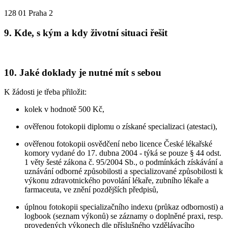
128 01 Praha 2
9. Kde, s kým a kdy životní situaci řešit
10. Jaké doklady je nutné mít s sebou
K žádosti je třeba přiložit:
kolek v hodnotě 500 Kč,
ověřenou fotokopii diplomu o získané specializaci (atestaci),
ověřenou fotokopii osvědčení nebo licence České lékařské
komory vydané do 17. dubna 2004 - týká se pouze § 44 odst.
1 věty šesté zákona č. 95/2004 Sb., o podmínkách získávání a
uznávání odborné způsobilosti a specializované způsobilosti k
výkonu zdravotnického povolání lékaře, zubního lékaře a
farmaceuta, ve znění pozdějších předpisů,
úplnou fotokopii specializačního indexu (průkaz odbornosti) a
logbook (seznam výkonů) se záznamy o doplněné praxi, resp.
provedených výkonech dle příslušného vzdělávacího