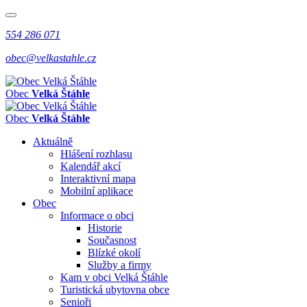
554 286 071
obec@velkastahle.cz
Obec
Velká Štáhle
Obec
Velká Štáhle
Aktuálně
Hlášení rozhlasu
Kalendář akcí
Interaktivní mapa
Mobilní aplikace
Obec
Informace o obci
Historie
Současnost
Blízké okolí
Služby a firmy
Kam v obci Velká Štáhle
Turistická ubytovna obce
Senioři