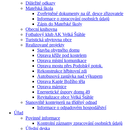
Důležité odkazy
Mateřská škola
Zveřejněné dokumenty na úř. desce zřizovatele
Informace o zpracování osobních údajů
Zápis do Mateřské školy
Obecní knihovna
Fotbalový klub AK Velká Štáhle
Turistická ubytovna obce
Realizované projekty
Stavba obytného domu
Oprava kříže pod kostelem
Oprava místní komunikace
Oprava mostu přes Podolský potok.
Rekonstrukce hřbitovní zdi
Autobusová zastávka nad výkupem
Oprava Kaple Božího těla
Oprava márnice
Energetické úspory domu 49
Revitalizace obce Velká Štáhle
Stanoviště kontejnerů na tříděný odpad
Informace o odpadovém hospodářství
Úřad
Povinné informace
Kontrolní záznamy zpracování osobních údajů
Úřední deska