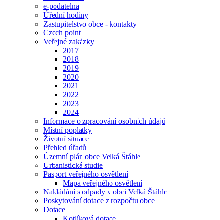
e-podatelna
Úřední hodiny
Zastupitelstvo obce - kontakty
Czech point
Veřejné zakázky
2017
2018
2019
2020
2021
2022
2023
2024
Informace o zpracování osobních údajů
Místní poplatky
Životní situace
Přehled úřadů
Územní plán obce Velká Štáhle
Urbanistická studie
Pasport veřejného osvětlení
Mapa veřejného osvětlení
Nakládání s odpady v obci Velká Štáhle
Poskytování dotace z rozpočtu obce
Dotace
Kotlíková dotace