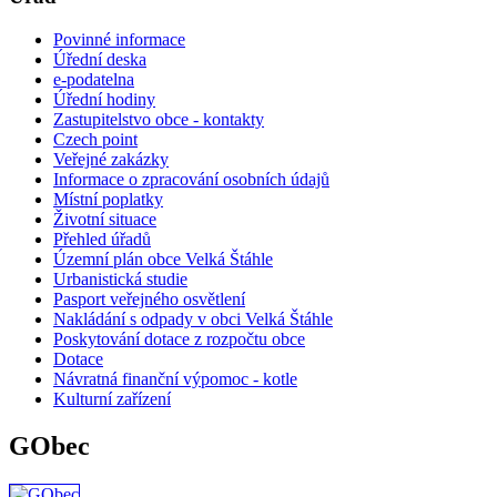
Povinné informace
Úřední deska
e-podatelna
Úřední hodiny
Zastupitelstvo obce - kontakty
Czech point
Veřejné zakázky
Informace o zpracování osobních údajů
Místní poplatky
Životní situace
Přehled úřadů
Územní plán obce Velká Štáhle
Urbanistická studie
Pasport veřejného osvětlení
Nakládání s odpady v obci Velká Štáhle
Poskytování dotace z rozpočtu obce
Dotace
Návratná finanční výpomoc - kotle
Kulturní zařízení
GObec