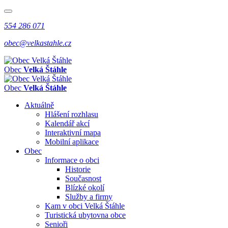
554 286 071
obec@velkastahle.cz
Obec
Velká Štáhle
Obec
Velká Štáhle
Aktuálně
Hlášení rozhlasu
Kalendář akcí
Interaktivní mapa
Mobilní aplikace
Obec
Informace o obci
Historie
Současnost
Blízké okolí
Služby a firmy
Kam v obci Velká Štáhle
Turistická ubytovna obce
Senioři