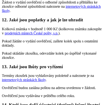
Žádost o vydání osvědčení o odborné způsobilosti a přihlášku ke
zkoušce odborné způsobilosti naleznete na
internetových stránkách
školy
.
12. Jaké jsou poplatky a jak je lze uhradit
Kolková známka v hodnotě 1 000 Kč (kolkovou známku zakoupíte
v
prodejních místech České pošty, s.p.
).
Pokud žádáte o vydání osvědčení, zašlete kolek spolu s ostatními
doklady.
Pokud skládáte zkoušku, odevzdáte kolek po úspěšně vykonané
zkoušce.
13. Jaké jsou lhůty pro vyřízení
Termíny zkoušek jsou vyhlašovány pololetně a naleznete je na
internetových stránkách školy
.
Osvědčení budou zaslána poštou na adresu uvedenou v žádosti.
Osvědčení jsou vydávána v průběhu celého roku.
14. Kteří jsou další účastníci (dotčení) řešení životní