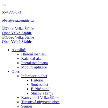
554 286 071
obec@velkastahle.cz
Obec
Velká Štáhle
Obec
Velká Štáhle
Aktuálně
Hlášení rozhlasu
Kalendář akcí
Interaktivní mapa
Mobilní aplikace
Obec
Informace o obci
Historie
Současnost
Blízké okolí
Služby a firmy
Kam v obci Velká Štáhle
Turistická ubytovna obce
Senioři