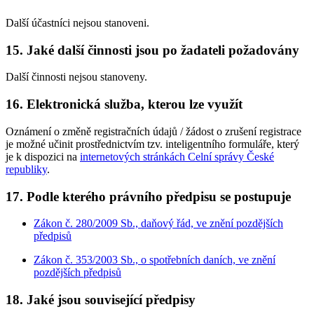
Další účastníci nejsou stanoveni.
15. Jaké další činnosti jsou po žadateli požadovány
Další činnosti nejsou stanoveny.
16. Elektronická služba, kterou lze využít
Oznámení o změně registračních údajů / žádost o zrušení registrace
je možné učinit prostřednictvím tzv. inteligentního formuláře, který
je k dispozici na
internetových stránkách Celní správy České
republiky
.
17. Podle kterého právního předpisu se postupuje
Zákon č. 280/2009 Sb., daňový řád, ve znění pozdějších
předpisů
Zákon č. 353/2003 Sb., o spotřebních daních, ve znění
pozdějších předpisů
18. Jaké jsou související předpisy