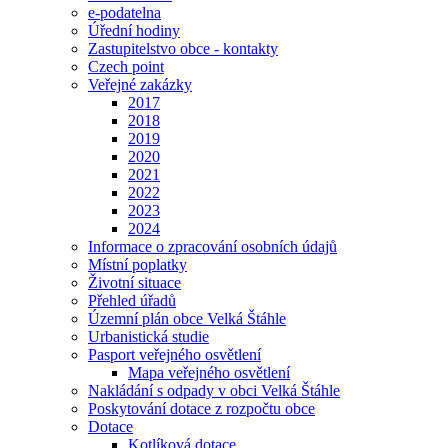
e-podatelna
Úřední hodiny
Zastupitelstvo obce - kontakty
Czech point
Veřejné zakázky
2017
2018
2019
2020
2021
2022
2023
2024
Informace o zpracování osobních údajů
Místní poplatky
Životní situace
Přehled úřadů
Územní plán obce Velká Štáhle
Urbanistická studie
Pasport veřejného osvětlení
Mapa veřejného osvětlení
Nakládání s odpady v obci Velká Štáhle
Poskytování dotace z rozpočtu obce
Dotace
Kotlíková dotace