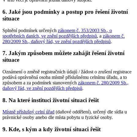
6. Jaké jsou podmínky a postup pro řešení životní
situace
Splnění podmínek určených
zákonem č. 353/2003 Sb., o
spotřebních daních, ve znění pozdějších předpisů
, a
zákonem č.
280/2009 Sb., daňový řád, ve znění pozdějších předpisů
.
7. Jakým způsobem můžete zahájit řešení životní
situace
Oznámení o změně registračních údajů / žádost o zrušení registrace
podává oprávněná osoba místně příslušnému celnímu úřadu, a to
způsobem a za podmínek stanovených
zákonem č. 280/2009 Sb.,
daňový řád, ve znění pozdějších předpisů
.
8. Na které instituci životní situaci řešit
Místně příslušný celní úřad
(daňové oddělení), určený dle sídla u
právnické osoby anebo dle místa pobytu u fyzické osoby.
9. Kde, s kým a kdy životní situaci řešit