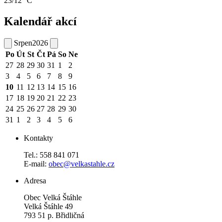
23/12 °C
Kalendář akcí
Srpen
2026
Po
Út
St
Čt
Pá
So
Ne
27
28
29
30
31
1
2
3
4
5
6
7
8
9
10
11
12
13
14
15
16
17
18
19
20
21
22
23
24
25
26
27
28
29
30
31
1
2
3
4
5
6
Kontakty
Tel.: 558 841 071
E-mail:
obec@velkastahle.cz
Adresa
Obec Velká Štáhle
Velká Štáhle 49
793 51 p. Břidličná