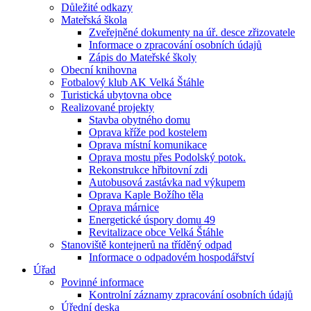
Důležité odkazy
Mateřská škola
Zveřejněné dokumenty na úř. desce zřizovatele
Informace o zpracování osobních údajů
Zápis do Mateřské školy
Obecní knihovna
Fotbalový klub AK Velká Štáhle
Turistická ubytovna obce
Realizované projekty
Stavba obytného domu
Oprava kříže pod kostelem
Oprava místní komunikace
Oprava mostu přes Podolský potok.
Rekonstrukce hřbitovní zdi
Autobusová zastávka nad výkupem
Oprava Kaple Božího těla
Oprava márnice
Energetické úspory domu 49
Revitalizace obce Velká Štáhle
Stanoviště kontejnerů na tříděný odpad
Informace o odpadovém hospodářství
Úřad
Povinné informace
Kontrolní záznamy zpracování osobních údajů
Úřední deska