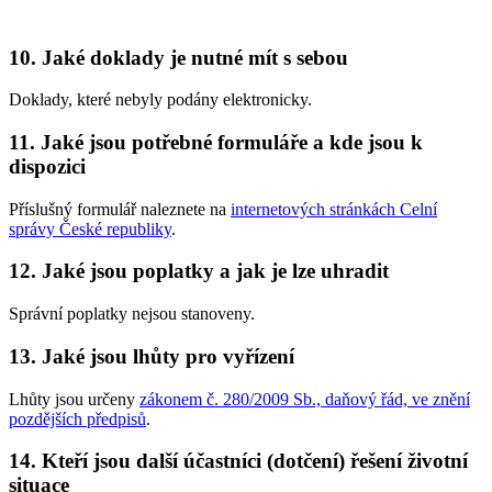
10. Jaké doklady je nutné mít s sebou
Doklady, které nebyly podány elektronicky.
11. Jaké jsou potřebné formuláře a kde jsou k
dispozici
Příslušný formulář naleznete na
internetových stránkách Celní
správy České republiky
.
12. Jaké jsou poplatky a jak je lze uhradit
Správní poplatky nejsou stanoveny.
13. Jaké jsou lhůty pro vyřízení
Lhůty jsou určeny
zákonem č. 280/2009 Sb., daňový řád, ve znění
pozdějších předpisů
.
14. Kteří jsou další účastníci (dotčení) řešení životní
situace