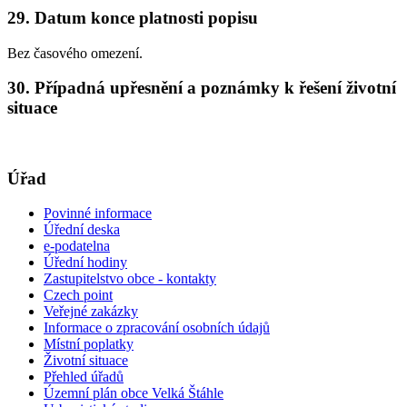
29. Datum konce platnosti popisu
Bez časového omezení.
30. Případná upřesnění a poznámky k řešení životní
situace
Úřad
Povinné informace
Úřední deska
e-podatelna
Úřední hodiny
Zastupitelstvo obce - kontakty
Czech point
Veřejné zakázky
Informace o zpracování osobních údajů
Místní poplatky
Životní situace
Přehled úřadů
Územní plán obce Velká Štáhle