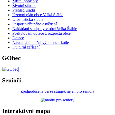
Místní poplatky
Životní situace
Přehled úřadů
Územní plán obce Velká Štáhle
Urbanistická studie
Pasport veřejného osvětlení
Nakládání s odpady v obci Velká Štáhle
Poskytování dotace z rozpočtu obce
Dotace
Návratná finanční výpomoc - kotle
Kulturní zařízení
GObec
Senioři
Zjednodušená verze stránek nejen pro seniory
Interaktivní mapa