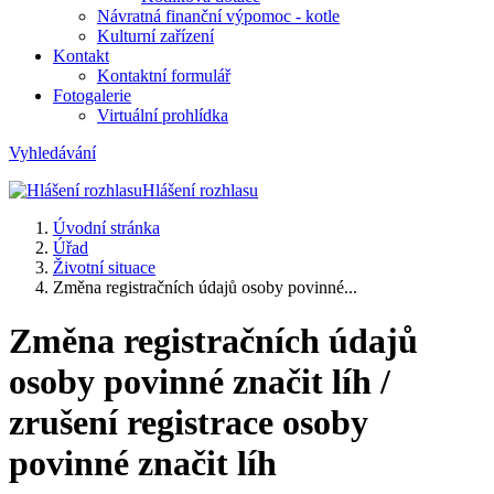
Návratná finanční výpomoc - kotle
Kulturní zařízení
Kontakt
Kontaktní formulář
Fotogalerie
Virtuální prohlídka
Vyhledávání
Hlášení rozhlasu
Úvodní stránka
Úřad
Životní situace
Změna registračních údajů osoby povinné...
Změna registračních údajů
osoby povinné značit líh /
zrušení registrace osoby
povinné značit líh