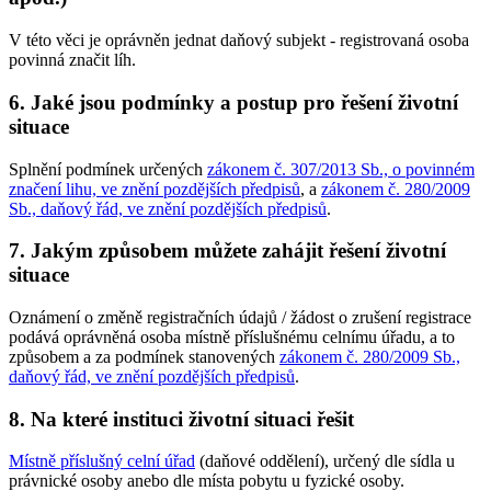
V této věci je oprávněn jednat daňový subjekt - registrovaná osoba
povinná značit líh.
6. Jaké jsou podmínky a postup pro řešení životní
situace
Splnění podmínek určených
zákonem č. 307/2013 Sb., o povinném
značení lihu, ve znění pozdějších předpisů
, a
zákonem č. 280/2009
Sb., daňový řád, ve znění pozdějších předpisů
.
7. Jakým způsobem můžete zahájit řešení životní
situace
Oznámení o změně registračních údajů / žádost o zrušení registrace
podává oprávněná osoba místně příslušnému celnímu úřadu, a to
způsobem a za podmínek stanovených
zákonem č. 280/2009 Sb.,
daňový řád, ve znění pozdějších předpisů
.
8. Na které instituci životní situaci řešit
Místně příslušný celní úřad
(daňové oddělení), určený dle sídla u
právnické osoby anebo dle místa pobytu u fyzické osoby.