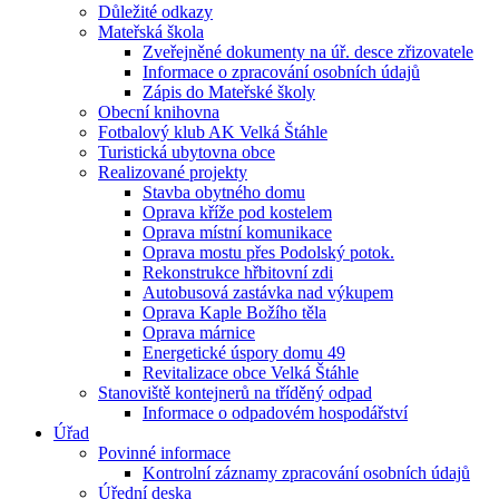
Důležité odkazy
Mateřská škola
Zveřejněné dokumenty na úř. desce zřizovatele
Informace o zpracování osobních údajů
Zápis do Mateřské školy
Obecní knihovna
Fotbalový klub AK Velká Štáhle
Turistická ubytovna obce
Realizované projekty
Stavba obytného domu
Oprava kříže pod kostelem
Oprava místní komunikace
Oprava mostu přes Podolský potok.
Rekonstrukce hřbitovní zdi
Autobusová zastávka nad výkupem
Oprava Kaple Božího těla
Oprava márnice
Energetické úspory domu 49
Revitalizace obce Velká Štáhle
Stanoviště kontejnerů na tříděný odpad
Informace o odpadovém hospodářství
Úřad
Povinné informace
Kontrolní záznamy zpracování osobních údajů
Úřední deska