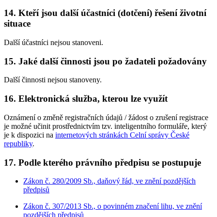
14. Kteří jsou další účastníci (dotčení) řešení životní
situace
Další účastníci nejsou stanoveni.
15. Jaké další činnosti jsou po žadateli požadovány
Další činnosti nejsou stanoveny.
16. Elektronická služba, kterou lze využít
Oznámení o změně registračních údajů / žádost o zrušení registrace
je možné učinit prostřednictvím tzv. inteligentního formuláře, který
je k dispozici na
internetových stránkách Celní správy České
republiky
.
17. Podle kterého právního předpisu se postupuje
Zákon č. 280/2009 Sb., daňový řád, ve znění pozdějších
předpisů
Zákon č. 307/2013 Sb., o povinném značení lihu, ve znění
pozdějších předpisů