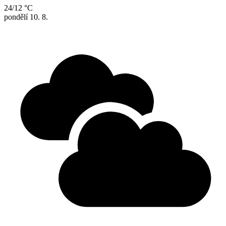
24/12 °C
pondělí
10. 8.