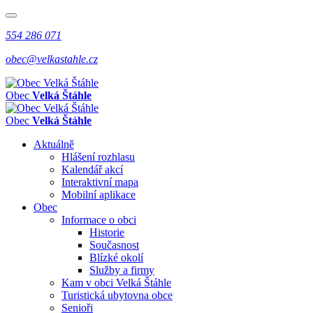
554 286 071
obec@velkastahle.cz
Obec
Velká Štáhle
Obec
Velká Štáhle
Aktuálně
Hlášení rozhlasu
Kalendář akcí
Interaktivní mapa
Mobilní aplikace
Obec
Informace o obci
Historie
Současnost
Blízké okolí
Služby a firmy
Kam v obci Velká Štáhle
Turistická ubytovna obce
Senioři