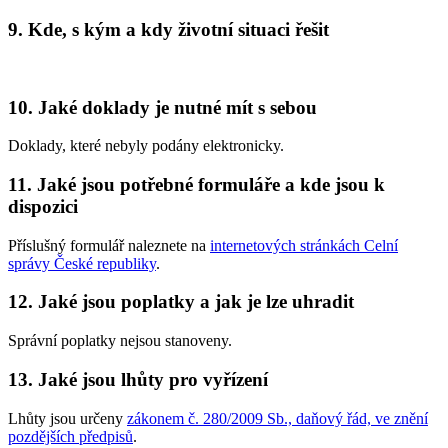
9. Kde, s kým a kdy životní situaci řešit
10. Jaké doklady je nutné mít s sebou
Doklady, které nebyly podány elektronicky.
11. Jaké jsou potřebné formuláře a kde jsou k
dispozici
Příslušný formulář naleznete na
internetových stránkách Celní
správy České republiky
.
12. Jaké jsou poplatky a jak je lze uhradit
Správní poplatky nejsou stanoveny.
13. Jaké jsou lhůty pro vyřízení
Lhůty jsou určeny
zákonem č. 280/2009 Sb., daňový řád, ve znění
pozdějších předpisů
.