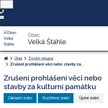
554 286 071
obec@velkastahle.cz
Obec
Velká Štáhle
Úvodní stránka
Úřad
Životní situace
Zrušení prohlášení věci nebo stavby za...
Zrušení prohlášení věci nebo
stavby za kulturní památku
Základní znění
Rozšířené znění
Úplné znění