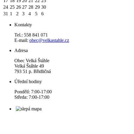
17
18
19
20
21
22
23
24
25
26
27
28
29
30
31
1
2
3
4
5
6
Kontakty
Tel.: 558 841 071
E-mail:
obec@velkastahle.cz
Adresa
Obec Velká Štáhle
Velká Štáhle 49
793 51 p. Břidličná
Úřední hodiny
Pondělí: 7:00-17:00
Středa: 7:00-17:00