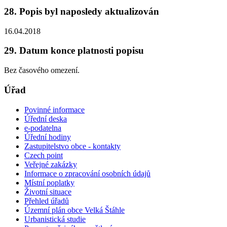
28. Popis byl naposledy aktualizován
16.04.2018
29. Datum konce platnosti popisu
Bez časového omezení.
Úřad
Povinné informace
Úřední deska
e-podatelna
Úřední hodiny
Zastupitelstvo obce - kontakty
Czech point
Veřejné zakázky
Informace o zpracování osobních údajů
Místní poplatky
Životní situace
Přehled úřadů
Územní plán obce Velká Štáhle
Urbanistická studie