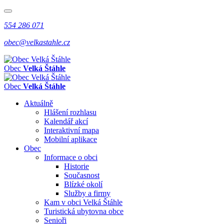
554 286 071
obec@velkastahle.cz
Obec
Velká Štáhle
Obec
Velká Štáhle
Aktuálně
Hlášení rozhlasu
Kalendář akcí
Interaktivní mapa
Mobilní aplikace
Obec
Informace o obci
Historie
Současnost
Blízké okolí
Služby a firmy
Kam v obci Velká Štáhle
Turistická ubytovna obce
Senioři