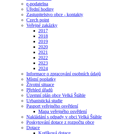
e-podatelna
Úřední hodiny
Zastupitelstvo obce - kontakty
Czech point
Veřejné zakázky
2017
2018
2019
2020
2021
2022
2023
2024
Informace o zpracování osobních údajů
Místní poplatky
Životní situace
Přehled úřadů
Územní plán obce Velká Štáhle
Urbanistická studie
Pasport veřejného osvětlení
Mapa veřejného osvětlení
Nakládání s odpady v obci Velká Štáhle
Poskytování dotace z rozpočtu obce
Dotace
Kotlíková dotace