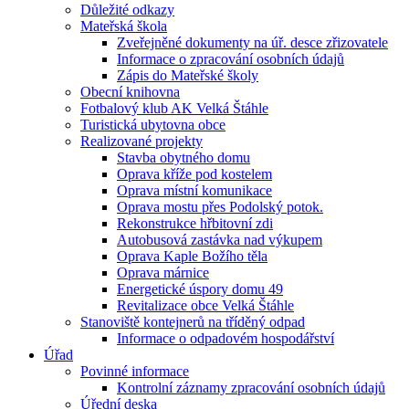
Důležité odkazy
Mateřská škola
Zveřejněné dokumenty na úř. desce zřizovatele
Informace o zpracování osobních údajů
Zápis do Mateřské školy
Obecní knihovna
Fotbalový klub AK Velká Štáhle
Turistická ubytovna obce
Realizované projekty
Stavba obytného domu
Oprava kříže pod kostelem
Oprava místní komunikace
Oprava mostu přes Podolský potok.
Rekonstrukce hřbitovní zdi
Autobusová zastávka nad výkupem
Oprava Kaple Božího těla
Oprava márnice
Energetické úspory domu 49
Revitalizace obce Velká Štáhle
Stanoviště kontejnerů na tříděný odpad
Informace o odpadovém hospodářství
Úřad
Povinné informace
Kontrolní záznamy zpracování osobních údajů
Úřední deska