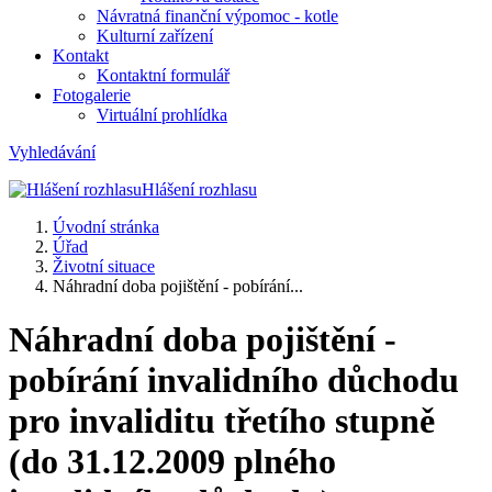
Návratná finanční výpomoc - kotle
Kulturní zařízení
Kontakt
Kontaktní formulář
Fotogalerie
Virtuální prohlídka
Vyhledávání
Hlášení rozhlasu
Úvodní stránka
Úřad
Životní situace
Náhradní doba pojištění - pobírání...
Náhradní doba pojištění -
pobírání invalidního důchodu
pro invaliditu třetího stupně
(do 31.12.2009 plného