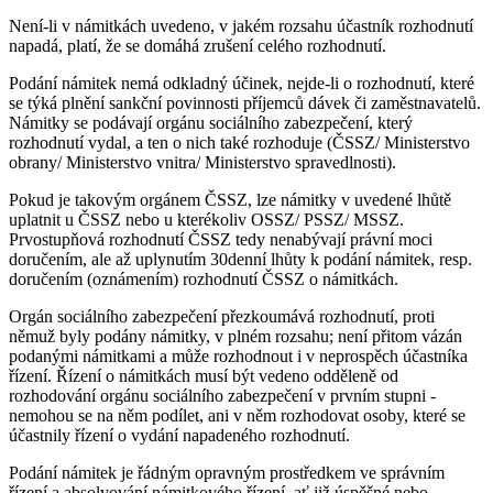
Není-li v námitkách uvedeno, v jakém rozsahu účastník rozhodnutí
napadá, platí, že se domáhá zrušení celého rozhodnutí.
Podání námitek nemá odkladný účinek, nejde-li o rozhodnutí, které
se týká plnění sankční povinnosti příjemců dávek či zaměstnavatelů.
Námitky se podávají orgánu sociálního zabezpečení, který
rozhodnutí vydal, a ten o nich také rozhoduje (ČSSZ/ Ministerstvo
obrany/ Ministerstvo vnitra/ Ministerstvo spravedlnosti).
Pokud je takovým orgánem ČSSZ, lze námitky v uvedené lhůtě
uplatnit u ČSSZ nebo u kterékoliv OSSZ/ PSSZ/ MSSZ.
Prvostupňová rozhodnutí ČSSZ tedy nenabývají právní moci
doručením, ale až uplynutím 30denní lhůty k podání námitek, resp.
doručením (oznámením) rozhodnutí ČSSZ o námitkách.
Orgán sociálního zabezpečení přezkoumává rozhodnutí, proti
němuž byly podány námitky, v plném rozsahu; není přitom vázán
podanými námitkami a může rozhodnout i v neprospěch účastníka
řízení. Řízení o námitkách musí být vedeno odděleně od
rozhodování orgánu sociálního zabezpečení v prvním stupni -
nemohou se na něm podílet, ani v něm rozhodovat osoby, které se
účastnily řízení o vydání napadeného rozhodnutí.
Podání námitek je řádným opravným prostředkem ve správním
řízení a absolvování námitkového řízení, ať již úspěšné nebo