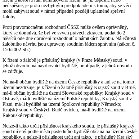
neúspěšné, je proto nezbytným předpokladem k tomu, aby se věcí
mohl zabývat soud v rámci případné později uplatněné správní
žaloby.
Proti pravomocnému rozhodnutí ČSSZ může ovšem oprávněný,
který se domnívá, že byl ve svých právech zkrácen, podat do 2
měsíců ode dne doručení rozhodnutí o námitkách žalobu. Náležitosti
žalobního návrhu jsou upraveny soudním řádem správním (zákon č.
150/2002 Sb.).
K řízení o žalobě je příslušný krajský (v Praze Městský) soud, v
jehož obvodu má navrhovatel bydliště, popřípadě, v jehož obvodu
se zdržuje.
Nemá-li občan bydliště na území České republiky a ani se na tomto
území nezdržuje, je k řízení o žalobě příslušný Krajský soud v Brně,
má-li občan bydliště na území Slovenské republiky; Krajský soud v
Ostravě, má-li bydliště na území Polské republiky; Krajský soud v
Plzni, má-li bydliště na území Spolkové republiky Německo;
Krajský soud v Českých Budějovicích, má-li bydliště na území
Rakouské republiky.
Nelze-li takto určit příslušnost krajského soudu, je příslušný krajský
soud určený podle místa posledního bydliště občana na území České
republiky, a nelze-li příslušnost určit ani takto, je příslušný Krajský