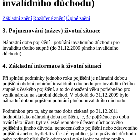
invalidního důchodu)
Základní znění
Rozšířené znění
Úplné znění
3. Pojmenování (název) životní situace
Náhradní doba pojištění - pobírání invalidního důchodu pro
invaliditu třetího stupně (do 31.12.2009 plného invalidního
důchodu)
4. Základní informace k životní situaci
Při splnění podmínky jednoho roku pojištění je náhradní dobou
pojištění období pobírání invalidního důchodu pro invaliditu třetího
stupně z českého pojištění, a to do dosažení věku potřebného pro
vznik nároku na starobní důchod. V období do 31.12.2009 bylo
náhradní dobou pojištění pobírání plného invalidního důchodu.
Podmínkou pro to, aby se tato doba získaná po 31.12.2011
hodnotila jako náhradní doba pojištění, je, že pojištěnec po dobu
trvání této účasti byl v České republice účasten důchodového
pojištění z jiného důvodu, nemocenského pojištění nebo zdravotního
pojištění anebo, bydlel-li v České republice, jako poživatel důchodu
nebo rodinný příslušník odvozoval své nároky ze zdravotního