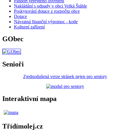
Pasport veřejného osvětlení
Nakládání s odpady v obci Velká Štáhle
Poskytování dotace z rozpočtu obce
Dotace
Návratná finanční výpomoc - kotle
Kulturní zařízení
GObec
Senioři
Zjednodušená verze stránek nejen pro seniory
Interaktivní mapa
Třídímolej.cz