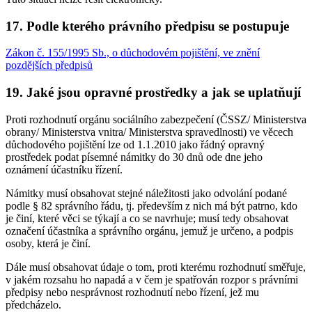
17. Podle kterého právního předpisu se postupuje
Zákon č. 155/1995 Sb., o důchodovém pojištění, ve znění
pozdějších předpisů
19. Jaké jsou opravné prostředky a jak se uplatňují
Proti rozhodnutí orgánu sociálního zabezpečení (ČSSZ/ Ministerstva
obrany/ Ministerstva vnitra/ Ministerstva spravedlnosti) ve věcech
důchodového pojištění lze od 1.1.2010 jako řádný opravný
prostředek podat písemné námitky do 30 dnů ode dne jeho
oznámení účastníku řízení.
Námitky musí obsahovat stejné náležitosti jako odvolání podané
podle § 82 správního řádu, tj. především z nich má být patrno, kdo
je činí, které věci se týkají a co se navrhuje; musí tedy obsahovat
označení účastníka a správního orgánu, jemuž je určeno, a podpis
osoby, která je činí.
Dále musí obsahovat údaje o tom, proti kterému rozhodnutí směřuje,
v jakém rozsahu ho napadá a v čem je spatřován rozpor s právními
předpisy nebo nesprávnost rozhodnutí nebo řízení, jež mu
předcházelo.