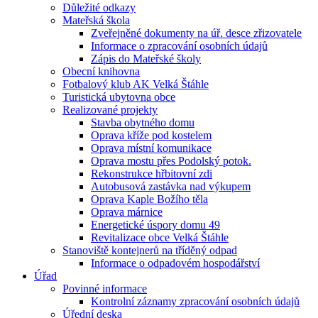
Důležité odkazy
Mateřská škola
Zveřejněné dokumenty na úř. desce zřizovatele
Informace o zpracování osobních údajů
Zápis do Mateřské školy
Obecní knihovna
Fotbalový klub AK Velká Štáhle
Turistická ubytovna obce
Realizované projekty
Stavba obytného domu
Oprava kříže pod kostelem
Oprava místní komunikace
Oprava mostu přes Podolský potok.
Rekonstrukce hřbitovní zdi
Autobusová zastávka nad výkupem
Oprava Kaple Božího těla
Oprava márnice
Energetické úspory domu 49
Revitalizace obce Velká Štáhle
Stanoviště kontejnerů na tříděný odpad
Informace o odpadovém hospodářství
Úřad
Povinné informace
Kontrolní záznamy zpracování osobních údajů
Úřední deska