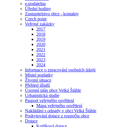
e-podatelna
Úřední hodiny
Zastupitelstvo obce - kontakty
Czech point
Veřejné zakázky
2017
2018
2019
2020
2021
2022
2023
2024
Informace o zpracování osobních údajů
Místní poplatky
Životní situace
Přehled úřadů
Územní plán obce Velká Štáhle
Urbanistická studie
Pasport veřejného osvětlení
Mapa veřejného osvětlení
Nakládání s odpady v obci Velká Štáhle
Poskytování dotace z rozpočtu obce
Dotace
Kotlíková dotace