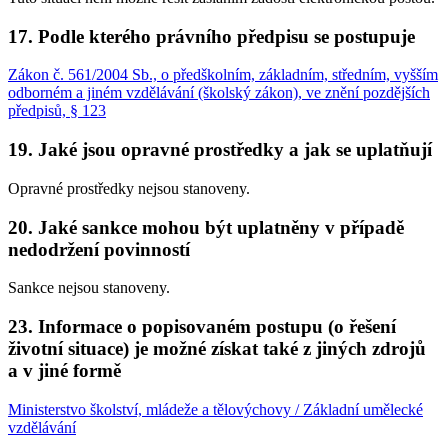
17. Podle kterého právního předpisu se postupuje
Zákon č. 561/2004 Sb., o předškolním, základním, středním, vyšším
odborném a jiném vzdělávání (školský zákon), ve znění pozdějších
předpisů, § 123
19. Jaké jsou opravné prostředky a jak se uplatňují
Opravné prostředky nejsou stanoveny.
20. Jaké sankce mohou být uplatněny v případě
nedodržení povinností
Sankce nejsou stanoveny.
23. Informace o popisovaném postupu (o řešení
životní situace) je možné získat také z jiných zdrojů
a v jiné formě
Ministerstvo školství, mládeže a tělovýchovy / Základní umělecké
vzdělávání