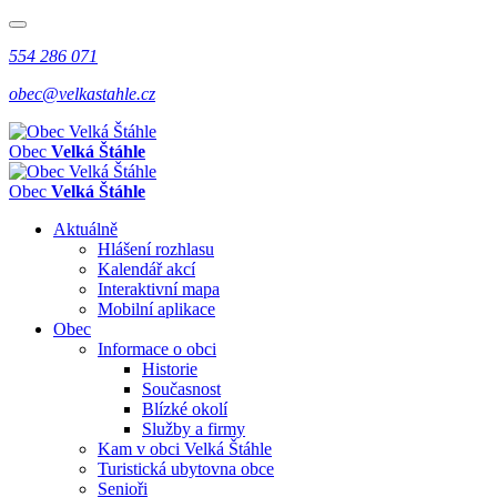
554 286 071
obec@velkastahle.cz
Obec
Velká Štáhle
Obec
Velká Štáhle
Aktuálně
Hlášení rozhlasu
Kalendář akcí
Interaktivní mapa
Mobilní aplikace
Obec
Informace o obci
Historie
Současnost
Blízké okolí
Služby a firmy
Kam v obci Velká Štáhle
Turistická ubytovna obce
Senioři