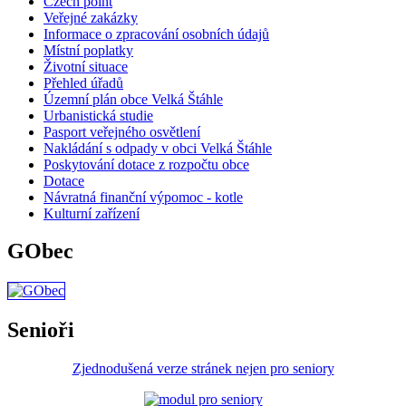
Czech point
Veřejné zakázky
Informace o zpracování osobních údajů
Místní poplatky
Životní situace
Přehled úřadů
Územní plán obce Velká Štáhle
Urbanistická studie
Pasport veřejného osvětlení
Nakládání s odpady v obci Velká Štáhle
Poskytování dotace z rozpočtu obce
Dotace
Návratná finanční výpomoc - kotle
Kulturní zařízení
GObec
Senioři
Zjednodušená verze stránek nejen pro seniory