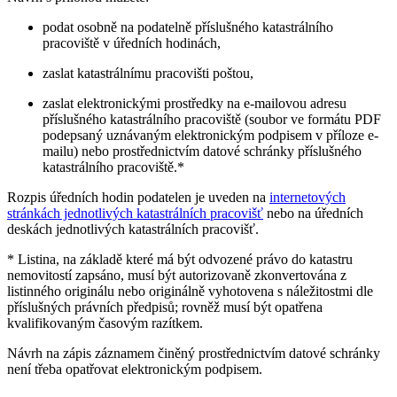
podat osobně na podatelně příslušného katastrálního
pracoviště v úředních hodinách,
zaslat katastrálnímu pracovišti poštou,
zaslat elektronickými prostředky na e-mailovou adresu
příslušného katastrálního pracoviště (soubor ve formátu PDF
podepsaný uznávaným elektronickým podpisem v příloze e-
mailu) nebo prostřednictvím datové schránky příslušného
katastrálního pracoviště.*
Rozpis úředních hodin podatelen je uveden na
internetových
stránkách jednotlivých katastrálních pracovišť
nebo na úředních
deskách jednotlivých katastrálních pracovišť.
* Listina, na základě které má být odvozené právo do katastru
nemovitostí zapsáno, musí být autorizovaně zkonvertována z
listinného originálu nebo originálně vyhotovena s náležitostmi dle
příslušných právních předpisů; rovněž musí být opatřena
kvalifikovaným časovým razítkem.
Návrh na zápis záznamem činěný prostřednictvím datové schránky
není třeba opatřovat elektronickým podpisem.