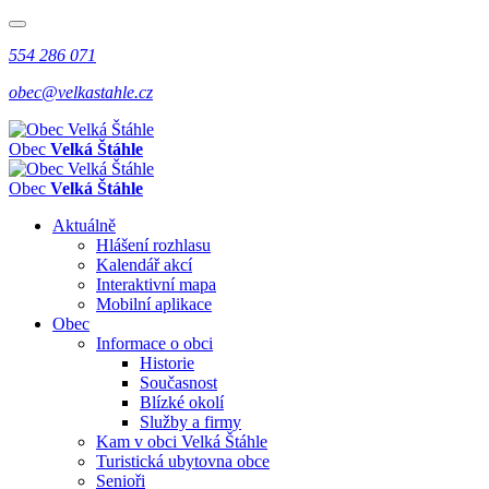
554 286 071
obec@velkastahle.cz
Obec
Velká Štáhle
Obec
Velká Štáhle
Aktuálně
Hlášení rozhlasu
Kalendář akcí
Interaktivní mapa
Mobilní aplikace
Obec
Informace o obci
Historie
Současnost
Blízké okolí
Služby a firmy
Kam v obci Velká Štáhle
Turistická ubytovna obce
Senioři