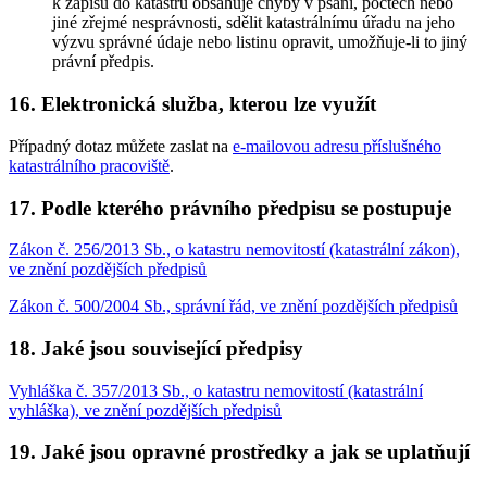
k zápisu do katastru obsahuje chyby v psaní, počtech nebo
jiné zřejmé nesprávnosti, sdělit katastrálnímu úřadu na jeho
výzvu správné údaje nebo listinu opravit, umožňuje-li to jiný
právní předpis.
16. Elektronická služba, kterou lze využít
Případný dotaz můžete zaslat na
e-mailovou adresu příslušného
katastrálního pracoviště
.
17. Podle kterého právního předpisu se postupuje
Zákon č. 256/2013 Sb., o katastru nemovitostí (katastrální zákon),
ve znění pozdějších předpisů
Zákon č. 500/2004 Sb., správní řád, ve znění pozdějších předpisů
18. Jaké jsou související předpisy
Vyhláška č. 357/2013 Sb., o katastru nemovitostí (katastrální
vyhláška), ve znění pozdějších předpisů
19. Jaké jsou opravné prostředky a jak se uplatňují