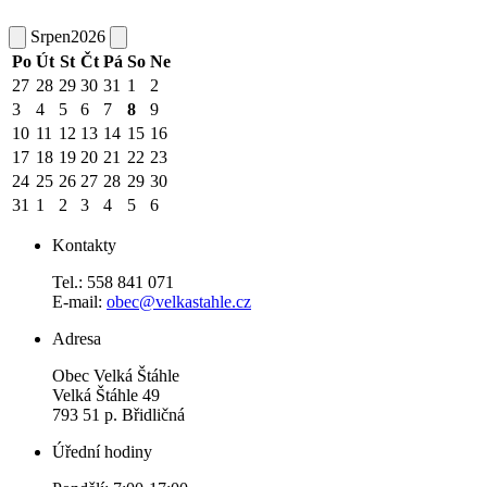
Srpen
2026
Po
Út
St
Čt
Pá
So
Ne
27
28
29
30
31
1
2
3
4
5
6
7
8
9
10
11
12
13
14
15
16
17
18
19
20
21
22
23
24
25
26
27
28
29
30
31
1
2
3
4
5
6
Kontakty
Tel.: 558 841 071
E-mail:
obec@velkastahle.cz
Adresa
Obec Velká Štáhle
Velká Štáhle 49
793 51 p. Břidličná
Úřední hodiny