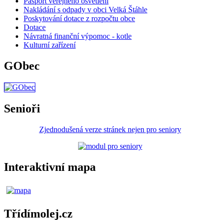
Pasport veřejného osvětlení
Nakládání s odpady v obci Velká Štáhle
Poskytování dotace z rozpočtu obce
Dotace
Návratná finanční výpomoc - kotle
Kulturní zařízení
GObec
Senioři
Zjednodušená verze stránek nejen pro seniory
Interaktivní mapa
Třídímolej.cz