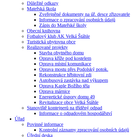
Důležité odkazy
Mateřská škola
Zveřejněné dokumenty na úř. desce zřizovatele
Informace o zpracování osobních údajů
Zápis do Mateřské školy
Obecní knihovna
Fotbalový klub AK Velká Štáhle
Turistická ubytovna obce
Realizované projekty
Stavba obytného domu
Oprava kříže pod kostelem
Oprava místní komunikace
Oprava mostu přes Podolský potok.
Rekonstrukce hřbitovní zdi
Autobusová zastávka nad výkupem
Oprava Kaple Božího těla
Oprava márnice
Energetické úspory domu 49
Revitalizace obce Velká Štáhle
Stanoviště kontejnerů na tříděný odpad
Informace o odpadovém hospodářství
Úřad
Povinné informace
Kontrolní záznamy zpracování osobních údajů
Úřední deska