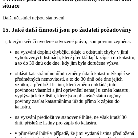
situace
Další účastníci nejsou stanoveni.
15. Jaké další činnosti jsou po žadateli požadovány
Ti, kterým svědčí uvedené odvozené právo, jsou povinni zejména:
na vyzvání doplnit chybějící údaje a odstranit chyby v jimi
vyhotovených listinách, které předkládají k zápisu do katastru,
a to do 30 dnů ode dne, kdy jim byla doručena výzva,
ohlásit katastrálnímu úřadu změny údajů katastru týkající se
předmětných nemovitostí, a to do 30 dnů ode dne jejich
vzniku, a předložit listinu, která změnu dokládá; tuto
povinnost vlastníci a jiní oprávnění nemají u změn katastru,
vyplývajících z listin, které jsou příslušné státní orgány
povinny zasílat katastrálnímu úřadu přímo k zápisu do
katastru,
na vyzvání předložit ve stanovené lhůtě, ne však kratší 30
dnů, příslušné listiny pro zápis do katastru,
v přiměřené lhůtě v případě, že jimi vydaná listina předložená