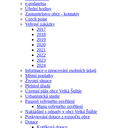
e-podatelna
Úřední hodiny
Zastupitelstvo obce - kontakty
Czech point
Veřejné zakázky
2017
2018
2019
2020
2021
2022
2023
2024
Informace o zpracování osobních údajů
Místní poplatky
Životní situace
Přehled úřadů
Územní plán obce Velká Štáhle
Urbanistická studie
Pasport veřejného osvětlení
Mapa veřejného osvětlení
Nakládání s odpady v obci Velká Štáhle
Poskytování dotace z rozpočtu obce
Dotace
Kotlíková dotace