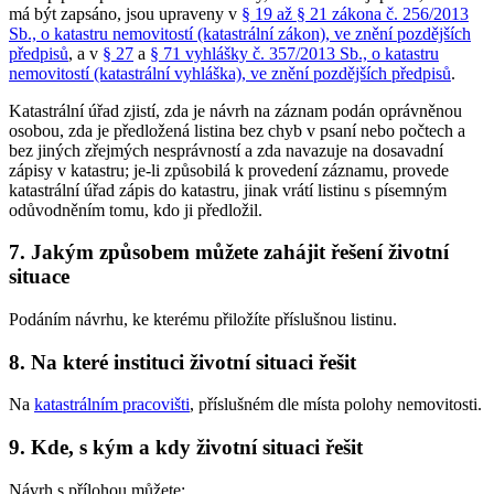
má být zapsáno, jsou upraveny v
§ 19 až § 21 zákona č. 256/2013
Sb., o katastru nemovitostí (katastrální zákon), ve znění pozdějších
předpisů
, a v
§ 27
a
§ 71 vyhlášky č. 357/2013 Sb., o katastru
nemovitostí (katastrální vyhláška), ve znění pozdějších předpisů
.
Katastrální úřad zjistí, zda je návrh na záznam podán oprávněnou
osobou, zda je předložená listina bez chyb v psaní nebo počtech a
bez jiných zřejmých nesprávností a zda navazuje na dosavadní
zápisy v katastru; je-li způsobilá k provedení záznamu, provede
katastrální úřad zápis do katastru, jinak vrátí listinu s písemným
odůvodněním tomu, kdo ji předložil.
7. Jakým způsobem můžete zahájit řešení životní
situace
Podáním návrhu, ke kterému přiložíte příslušnou listinu.
8. Na které instituci životní situaci řešit
Na
katastrálním pracovišti
, příslušném dle místa polohy nemovitosti.
9. Kde, s kým a kdy životní situaci řešit
Návrh s přílohou můžete: