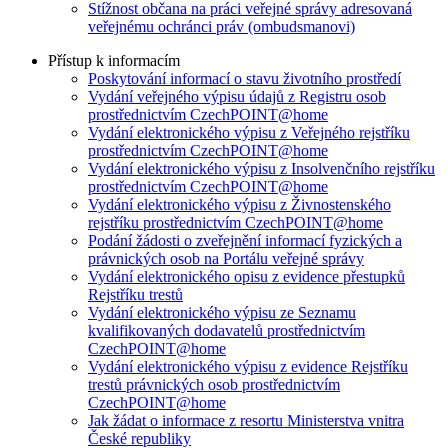
Stížnost občana na práci veřejné správy adresovaná
veřejnému ochránci práv (ombudsmanovi)
Přístup k informacím
Poskytování informací o stavu životního prostředí
Vydání veřejného výpisu údajů z Registru osob
prostřednictvím CzechPOINT@home
Vydání elektronického výpisu z Veřejného rejstříku
prostřednictvím CzechPOINT@home
Vydání elektronického výpisu z Insolvenčního rejstříku
prostřednictvím CzechPOINT@home
Vydání elektronického výpisu z Živnostenského
rejstříku prostřednictvím CzechPOINT@home
Podání žádosti o zveřejnění informací fyzických a
právnických osob na Portálu veřejné správy
Vydání elektronického opisu z evidence přestupků
Rejstříku trestů
Vydání elektronického výpisu ze Seznamu
kvalifikovaných dodavatelů prostřednictvím
CzechPOINT@home
Vydání elektronického výpisu z evidence Rejstříku
trestů právnických osob prostřednictvím
CzechPOINT@home
Jak žádat o informace z resortu Ministerstva vnitra
České republiky