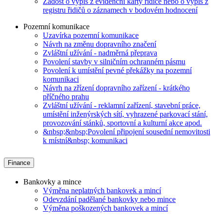
Žádost o výpis z evidenční karty řidiče nebo o výpis z
registru řidičů o záznamech v bodovém hodnocení
Pozemní komunikace
Uzavírka pozemní komunikace
Návrh na změnu dopravního značení
Zvláštní užívání - nadměrná přeprava
Povolení stavby v silničním ochranném pásmu
Povolení k umístění pevné překážky na pozemní
komunikaci
Návrh na zřízení dopravního zařízení - krátkého
příčného prahu
Zvláštní užívání - reklamní zařízení, stavební práce,
umístění inženýrských sítí, vyhrazené parkovací stání,
provozování stánků, sportovní a kulturní akce apod.
&nbsp;&nbsp;Povolení připojení sousední nemovitosti
k místní&nbsp; komunikaci
Finance
Bankovky a mince
Výměna neplatných bankovek a mincí
Odevzdání padělané bankovky nebo mince
Výměna poškozených bankovek a mincí