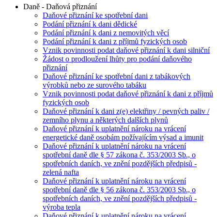
Daně - Daňová přiznání
Daňové přiznání ke spotřební dani
Podání přiznání k dani dědické
Podání přiznání k dani z nemovitých věcí
Podání přiznání k dani z příjmů fyzických osob
Vznik povinnosti podat daňové přiznání k dani silniční
Žádost o prodloužení lhůty pro podání daňového
přiznání
Daňové přiznání ke spotřební dani z tabákových
výrobků nebo ze surového tabáku
Vznik povinnosti podat daňové přiznání k dani z příjmů
fyzických osob
Daňové přiznání k dani z(e) elektřiny / pevných paliv /
zemního plynu a některých dalších plynů
Daňové přiznání k uplatnění nároku na vrácení
energetické daně osobám požívajícím výsad a imunit
Daňové přiznání k uplatnění nároku na vrácení
spotřební daně dle § 57 zákona č. 353/2003 Sb., o
spotřebních daních, ve znění pozdějších předpisů -
zelená nafta
Daňové přiznání k uplatnění nároku na vrácení
spotřební daně dle § 56 zákona č. 353/2003 Sb., o
spotřebních daních, ve znění pozdějších předpisů -
výroba tepla
Daňové přiznání k uplatnění nároku na vrácení