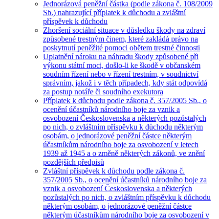
Jednorázová peněžní částka (podle zákona č. 108/2009
Sb.) nahrazující příplatek k důchodu a zvláštní
příspěvek k důchodu
Zhoršení sociální situace v důsledku škody na zdraví
způsobené trestným činem, které zakládá právo na
poskytnutí peněžité pomoci obětem trestné činnosti
Uplatnění nároku na náhradu škody způsobené při
výkonu státní moci, došlo-li ke škodě v občanském
soudním řízení nebo v řízení trestním, v soudnictví
správním, jakož i v těch případech, kdy stát odpovídá
za postup notáře či soudního exekutora
Příplatek k důchodu podle zákona č. 357/2005 Sb., o
ocenění účastníků národního boje za vznik a
osvobození Československa a některých pozůstalých
po nich, o zvláštním příspěvku k důchodu některým
osobám, o jednorázové peněžní částce některým
účastníkům národního boje za osvobození v letech
1939 až 1945 a o změně některých zákonů, ve znění
pozdějších předpisů
Zvláštní příspěvek k důchodu podle zákona č.
357/2005 Sb., o ocenění účastníků národního boje za
vznik a osvobození Československa a některých
pozůstalých po nich, o zvláštním příspěvku k důchodu
některým osobám, o jednorázové peněžní částce
některým účastníkům národního boje za osvobození v