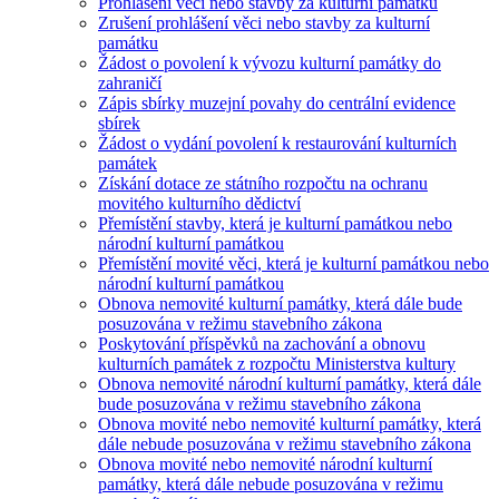
Prohlášení věci nebo stavby za kulturní památku
Zrušení prohlášení věci nebo stavby za kulturní
památku
Žádost o povolení k vývozu kulturní památky do
zahraničí
Zápis sbírky muzejní povahy do centrální evidence
sbírek
Žádost o vydání povolení k restaurování kulturních
památek
Získání dotace ze státního rozpočtu na ochranu
movitého kulturního dědictví
Přemístění stavby, která je kulturní památkou nebo
národní kulturní památkou
Přemístění movité věci, která je kulturní památkou nebo
národní kulturní památkou
Obnova nemovité kulturní památky, která dále bude
posuzována v režimu stavebního zákona
Poskytování příspěvků na zachování a obnovu
kulturních památek z rozpočtu Ministerstva kultury
Obnova nemovité národní kulturní památky, která dále
bude posuzována v režimu stavebního zákona
Obnova movité nebo nemovité kulturní památky, která
dále nebude posuzována v režimu stavebního zákona
Obnova movité nebo nemovité národní kulturní
památky, která dále nebude posuzována v režimu