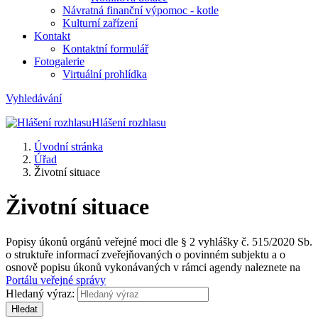
Návratná finanční výpomoc - kotle
Kulturní zařízení
Kontakt
Kontaktní formulář
Fotogalerie
Virtuální prohlídka
Vyhledávání
Hlášení rozhlasu
Úvodní stránka
Úřad
Životní situace
Životní situace
Popisy úkonů orgánů veřejné moci dle § 2 vyhlášky č. 515/2020 Sb.
o struktuře informací zveřejňovaných o povinném subjektu a o
osnově popisu úkonů vykonávaných v rámci agendy naleznete na
Portálu veřejné správy
Hledaný výraz:
Hledat