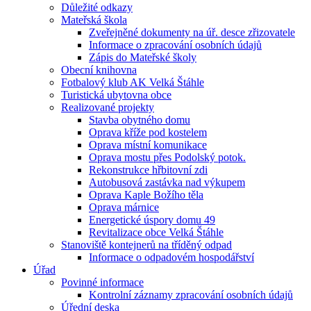
Důležité odkazy
Mateřská škola
Zveřejněné dokumenty na úř. desce zřizovatele
Informace o zpracování osobních údajů
Zápis do Mateřské školy
Obecní knihovna
Fotbalový klub AK Velká Štáhle
Turistická ubytovna obce
Realizované projekty
Stavba obytného domu
Oprava kříže pod kostelem
Oprava místní komunikace
Oprava mostu přes Podolský potok.
Rekonstrukce hřbitovní zdi
Autobusová zastávka nad výkupem
Oprava Kaple Božího těla
Oprava márnice
Energetické úspory domu 49
Revitalizace obce Velká Štáhle
Stanoviště kontejnerů na tříděný odpad
Informace o odpadovém hospodářství
Úřad
Povinné informace
Kontrolní záznamy zpracování osobních údajů
Úřední deska