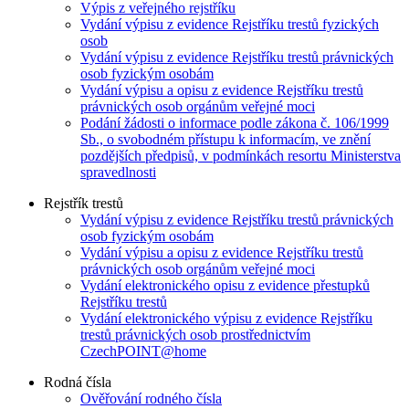
Výpis z veřejného rejstříku
Vydání výpisu z evidence Rejstříku trestů fyzických
osob
Vydání výpisu z evidence Rejstříku trestů právnických
osob fyzickým osobám
Vydání výpisu a opisu z evidence Rejstříku trestů
právnických osob orgánům veřejné moci
Podání žádosti o informace podle zákona č. 106/1999
Sb., o svobodném přístupu k informacím, ve znění
pozdějších předpisů, v podmínkách resortu Ministerstva
spravedlnosti
Rejstřík trestů
Vydání výpisu z evidence Rejstříku trestů právnických
osob fyzickým osobám
Vydání výpisu a opisu z evidence Rejstříku trestů
právnických osob orgánům veřejné moci
Vydání elektronického opisu z evidence přestupků
Rejstříku trestů
Vydání elektronického výpisu z evidence Rejstříku
trestů právnických osob prostřednictvím
CzechPOINT@home
Rodná čísla
Ověřování rodného čísla