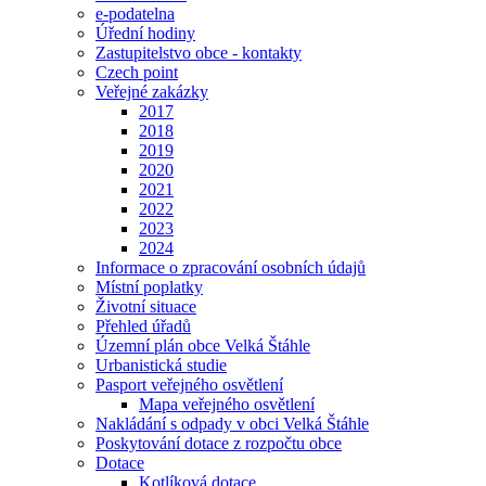
e-podatelna
Úřední hodiny
Zastupitelstvo obce - kontakty
Czech point
Veřejné zakázky
2017
2018
2019
2020
2021
2022
2023
2024
Informace o zpracování osobních údajů
Místní poplatky
Životní situace
Přehled úřadů
Územní plán obce Velká Štáhle
Urbanistická studie
Pasport veřejného osvětlení
Mapa veřejného osvětlení
Nakládání s odpady v obci Velká Štáhle
Poskytování dotace z rozpočtu obce
Dotace
Kotlíková dotace