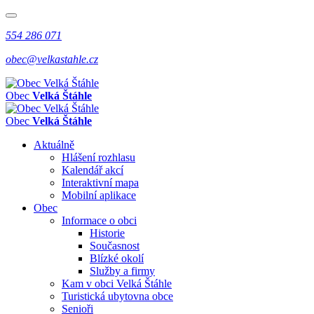
554 286 071
obec@velkastahle.cz
Obec
Velká Štáhle
Obec
Velká Štáhle
Aktuálně
Hlášení rozhlasu
Kalendář akcí
Interaktivní mapa
Mobilní aplikace
Obec
Informace o obci
Historie
Současnost
Blízké okolí
Služby a firmy
Kam v obci Velká Štáhle
Turistická ubytovna obce
Senioři