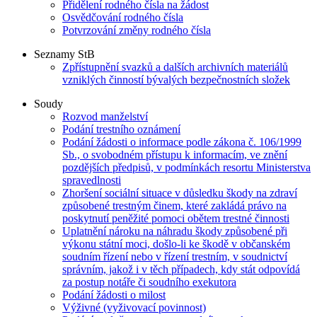
Přidělení rodného čísla na žádost
Osvědčování rodného čísla
Potvrzování změny rodného čísla
Seznamy StB
Zpřístupnění svazků a dalších archivních materiálů
vzniklých činností bývalých bezpečnostních složek
Soudy
Rozvod manželství
Podání trestního oznámení
Podání žádosti o informace podle zákona č. 106/1999
Sb., o svobodném přístupu k informacím, ve znění
pozdějších předpisů, v podmínkách resortu Ministerstva
spravedlnosti
Zhoršení sociální situace v důsledku škody na zdraví
způsobené trestným činem, které zakládá právo na
poskytnutí peněžité pomoci obětem trestné činnosti
Uplatnění nároku na náhradu škody způsobené při
výkonu státní moci, došlo-li ke škodě v občanském
soudním řízení nebo v řízení trestním, v soudnictví
správním, jakož i v těch případech, kdy stát odpovídá
za postup notáře či soudního exekutora
Podání žádosti o milost
Výživné (vyživovací povinnost)