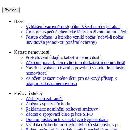
Bydlení
Hasiči
Vyhlášení varovného signálu "Všeobecná výstraha"
Únik nebezpečné chemické látky do životního prostředí
Postup občana, u kterého vznikl požár (nebyl-li požár
likvidován jednotkou požární ochrany)
Katastr nemovitostí
Poskytování údajů z katastru nemovitostí
Záznam práva k nemovitostem do katastru nemovitostí
Návrh na zahájení řízení o povolení vkladu do katastru
nemovitostí
Založení zákaznického účtu pro dálkový přístup k
údajům katastru nemovitostí
Poštovní služby
Zásilky do zahraničí
Změna výplaty důchodu
Reklamace nesplnění poštovní smlouvy
Žádost o spojovací číslo plátce SIPO
Dodání poštovních zásilek fyzickým osobám
Výplata důchodu prostřednictvím České pošty, s.p.
Balení poštovních zásilek a jejich následné podání