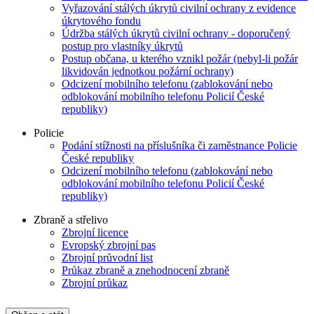
Vyřazování stálých úkrytů civilní ochrany z evidence
úkrytového fondu
Údržba stálých úkrytů civilní ochrany - doporučený
postup pro vlastníky úkrytů
Postup občana, u kterého vznikl požár (nebyl-li požár
likvidován jednotkou požární ochrany)
Odcizení mobilního telefonu (zablokování nebo
odblokování mobilního telefonu Policií České
republiky)
Policie
Podání stížnosti na příslušníka či zaměstnance Policie
České republiky
Odcizení mobilního telefonu (zablokování nebo
odblokování mobilního telefonu Policií České
republiky)
Zbraně a střelivo
Zbrojní licence
Evropský zbrojní pas
Zbrojní průvodní list
Průkaz zbraně a znehodnocení zbraně
Zbrojní průkaz