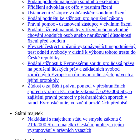
Podání podnětu na postup soudního exekutora
Přidělení advokáta ex offo v trestním řízení
Ustanovení zástupce v občanském soudním řízení
Podání podnětu ke stížnosti pro porušení zákona
Právní pomoc - ustanovení zástupce v civilním řízení
Podání stížnosti na průtahy v řízení nebo nevhodné
chování soudních osob anebo narušování důstojnosti
řízení před soudem
Převzetí českých občanů vykonávajících nepodmíněný
trest odnětí svobody v cizině k výkonu tohoto trestu do
České republiky
Podání stížnosti k Evropskému soudu pro lidská práva
na porušení lidských práv a základních svobod
zaručených Evropskou úmluvou o lidských právech a
jejími protokoly
Žádost o zajištění právní pomoci v přeshraničních
sporech v rámci EU podle zákona č. 629/2004 Sb., o
zajištění právní pomoci v přeshraničních sporech v
rámci Evropské unie, ve znění pozdějších předpisů
Státní majetek
Nakládání s majetkem státu ve smyslu zákona č.
219/2000 Sb., o majetku České republiky a jejím
vystupování v právních vztazích