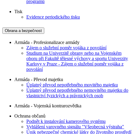
programů
Tisk
Evidence periodického tisku
Obrana a bezpečnost
Armáda - Profesionalizace armády
Zájem o služební poměr vojáka z povolání
Studium na Univerzitě obrany nebo na Vojenském
oboru při Fakultě tělesné výchovy a sportu Univerzity
Karlovy v Praze - Zájem o služební poměr vojáka z
povolání
Armáda - Převod majetku
Úplatný převod nepotřebného movitého majetku
Úplatný převod nepotřebného nemovitého majetku do
vlastnictví fyzických a právnických osob
Armáda - Vojenská kontrarozvědka
Ochrana občanů
Podnět k instalování kamerového systému
Vyhlášení varovného signálu "Všeobecná výstraha"
Únik nebezpečné chemické látky do životního prostředí