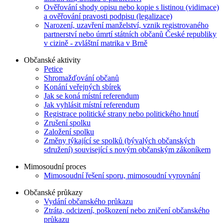
Ověřování shody opisu nebo kopie s listinou (vidimace)
a ověřování pravosti podpisu (legalizace)
Narození, uzavření manželství, vznik registrovaného
partnerství nebo úmrtí státních občanů České republiky
v cizině - zvláštní matrika v Brně
Občanské aktivity
Petice
Shromažďování občanů
Konání veřejných sbírek
Jak se koná místní referendum
Jak vyhlásit místní referendum
Registrace politické strany nebo politického hnutí
Zrušení spolku
Založení spolku
Změny týkající se spolků (bývalých občanských
sdružení) související s novým občanským zákoníkem
Mimosoudní proces
Mimosoudní řešení sporu, mimosoudní vyrovnání
Občanské průkazy
Vydání občanského průkazu
Ztráta, odcizení, poškození nebo zničení občanského
průkazu