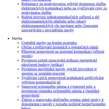
Reklamace na poskytovanou veřejně dostupnou službu
elektronických komunikací nebo na vyúčtování ceny za
poskytnutou službu
Rušení provozu radiokomunikačních zařízení a sítí
elektromagnetickým stíněním nebo odrazy
elektromagnetických vln stavbami nebo činnostmi
souvisejícími s prováděním stavby
Stavba
Umístění stavby na lesním pozemku
Občan a pořizování územních a regulačních plánů
Připojení nemovitosti na pozemní komunikaci (zřízení
sjezdu)
Povinnost zajistit zpracování průkazu energetické
náročnosti budovy (průkaz)
Povinnost stavebníků staveb, jejichž provedení je
spojeno se zemními pracemi
Využívání cizích nemovitostí podnikateli zajišťujícími
veřejnou komunikační síť
Stanovení ochranného pásma a vymezení práv a
povinností vlastníka ochranného pásma a vlastníků
nemovitostí
Žádost o stanovisko dotčeného orgánu státní správy k
dokumentaci staveb v rozsahu požárně bezpečnostního
řešení