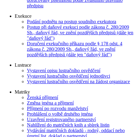
doručovány písemnosti podle zvláštního právního
předpisu
Exekuce
Podání podnětu na postup soudního exekutora
Postup při daňové exekuci podle zákona č. 280/2009
Sb., daňový řád, ve znění pozdějších předpisů (dále jen
"daňový řád")
Doručení exekučního příkazu podle § 178 odst. 4
zákona č. 280/2009 Sb., daňový řád, ve znění
pozdějších předpisů (dále jen "daňový řád")
Lustrace
Vystavení opisu lustračního osvědčení
Vystavení lustračního osvědčení jednotlivci
Vystavení lustračního osvědčení na žádost organizace
Matriky
Ženská příjmení
Změna jména a příjmení
Příjmení po rozvodu manželství
Prohlášení o volbě druhého jména
Uzavření registrovaného partnerství
Nahlížení do matričních knih a sbírek listin
Vydávání matričních dokladů - rodný, oddací nebo
úmrtní list, doklad o partnerství