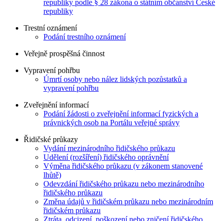
republiky podle § 28 zákona o státním občanství České
republiky
Trestní oznámení
Podání trestního oznámení
Veřejně prospěšná činnost
Vypravení pohřbu
Úmrtí osoby nebo nález lidských pozůstatků a
vypravení pohřbu
Zveřejnění informací
Podání žádosti o zveřejnění informací fyzických a
právnických osob na Portálu veřejné správy
Řidičské průkazy
Vydání mezinárodního řidičského průkazu
Udělení (rozšíření) řidičského oprávnění
Výměna řidičského průkazu (v zákonem stanovené
lhůtě)
Odevzdání řidičského průkazu nebo mezinárodního
řidičského průkazu
Změna údajů v řidičském průkazu nebo mezinárodním
řidičském průkazu
Ztráta, odcizení, poškození nebo zničení řidičského