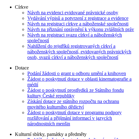
Církve
Návrh na evidenci evidované právnické osoby
Vydávání výpisů a potvrzení z registrace a evidence
Návrh na registraci církve a náboženské společnosti
Návrh na přiznání oprávnění k výkonu zvláštních práv
Návrh na registraci svazu církví a náboženských
společností
Nahlížení do rejstříků registrovaných církví a
náboženských společností, evidovaných právnických
osob, svazů církví a náboženských společností
Dotace
Podání žádosti o grant u odboru umění a knihoven
Žádost o poskytnutí dotace v oblasti kinematografie a
médií
Žádost o poskytnutí prostředků ze Státního fondu
kultury České republiky
Získání dotace ze státního rozpočtu na ochranu
movitého kulturního dědictví
Žádost o poskytnutí dotace v programu podpory
rozšiřování a přijímání informací v jazycích
národnostních menšin
Kulturní sbírky, památky a předměty