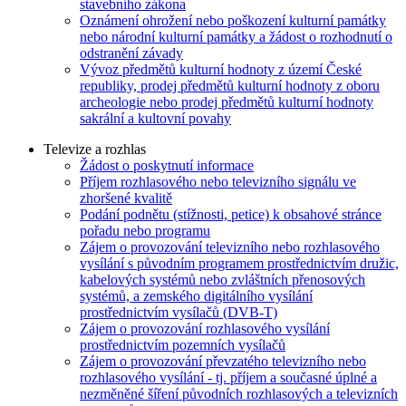
stavebního zákona
Oznámení ohrožení nebo poškození kulturní památky
nebo národní kulturní památky a žádost o rozhodnutí o
odstranění závady
Vývoz předmětů kulturní hodnoty z území České
republiky, prodej předmětů kulturní hodnoty z oboru
archeologie nebo prodej předmětů kulturní hodnoty
sakrální a kultovní povahy
Televize a rozhlas
Žádost o poskytnutí informace
Příjem rozhlasového nebo televizního signálu ve
zhoršené kvalitě
Podání podnětu (stížnosti, petice) k obsahové stránce
pořadu nebo programu
Zájem o provozování televizního nebo rozhlasového
vysílání s původním programem prostřednictvím družic,
kabelových systémů nebo zvláštních přenosových
systémů, a zemského digitálního vysílání
prostřednictvím vysílačů (DVB-T)
Zájem o provozování rozhlasového vysílání
prostřednictvím pozemních vysílačů
Zájem o provozování převzatého televizního nebo
rozhlasového vysílání - tj. příjem a současné úplné a
nezměněné šíření původních rozhlasových a televizních