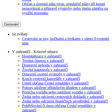
Občan a územní plán (resp. regulační plán) při koupi
nemovitosti a přípravě výstavby nebo jiném záměru na
využití pozemku
Cestování
Se zvířaty
Cestování se psy, kočkami a fretkami v rámci Evropské
unie
V zahraničí - Krizové situace
Hospitalizace v zahraničí
Trestná činnost v zahraničí
Dopravní nehoda v zahraničí
Živelní katastrofa v zahraničí
Omezení osobní svobody v zahraničí
Krach cestovní kanceláře v zahraničí
Úmrtí občana České republiky v zahraničí
Pokuty uložené příslušným úřadem v zahraničí
Porucha vozidla nebo zadržení vozidla v zahraničí
Ztráta nebo odcizení cestovních dokladů v zahraničí
Ztráta nebo odcizení finančních prostředků v zahraničí
Pohřešování či únos občana České republiky v
zahraničí