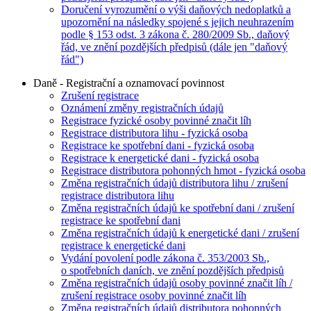
Doručení vyrozumění o výši daňových nedoplatků a
upozornění na následky spojené s jejich neuhrazením
podle § 153 odst. 3 zákona č. 280/2009 Sb., daňový
řád, ve znění pozdějších předpisů (dále jen "daňový
řád")
Daně - Registrační a oznamovací povinnost
Zrušení registrace
Oznámení změny registračních údajů
Registrace fyzické osoby povinné značit líh
Registrace distributora lihu - fyzická osoba
Registrace ke spotřební dani - fyzická osoba
Registrace k energetické dani - fyzická osoba
Registrace distributora pohonných hmot - fyzická osoba
Změna registračních údajů distributora lihu / zrušení
registrace distributora lihu
Změna registračních údajů ke spotřební dani / zrušení
registrace ke spotřební dani
Změna registračních údajů k energetické dani / zrušení
registrace k energetické dani
Vydání povolení podle zákona č. 353/2003 Sb.,
o spotřebních daních, ve znění pozdějších předpisů
Změna registračních údajů osoby povinné značit líh /
zrušení registrace osoby povinné značit líh
Změna registračních údajů distributora pohonných