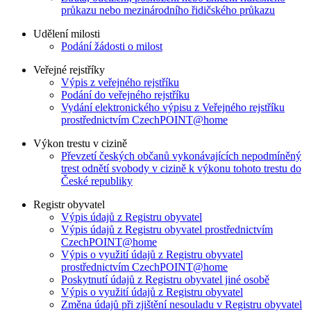
průkazu nebo mezinárodního řidičského průkazu
Udělení milosti
Podání žádosti o milost
Veřejné rejstříky
Výpis z veřejného rejstříku
Podání do veřejného rejstříku
Vydání elektronického výpisu z Veřejného rejstříku
prostřednictvím CzechPOINT@home
Výkon trestu v cizině
Převzetí českých občanů vykonávajících nepodmíněný
trest odnětí svobody v cizině k výkonu tohoto trestu do
České republiky
Registr obyvatel
Výpis údajů z Registru obyvatel
Výpis údajů z Registru obyvatel prostřednictvím
CzechPOINT@home
Výpis o využití údajů z Registru obyvatel
prostřednictvím CzechPOINT@home
Poskytnutí údajů z Registru obyvatel jiné osobě
Výpis o využití údajů z Registru obyvatel
Změna údajů při zjištění nesouladu v Registru obyvatel