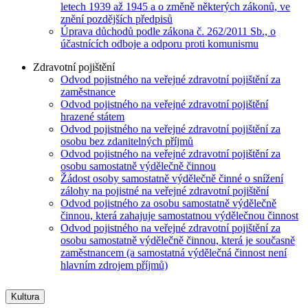
letech 1939 až 1945 a o změně některých zákonů, ve
znění pozdějších předpisů
Úprava důchodů podle zákona č. 262/2011 Sb., o
účastnících odboje a odporu proti komunismu
Zdravotní pojištění
Odvod pojistného na veřejné zdravotní pojištění za
zaměstnance
Odvod pojistného na veřejné zdravotní pojištění
hrazené státem
Odvod pojistného na veřejné zdravotní pojištění za
osobu bez zdanitelných příjmů
Odvod pojistného na veřejné zdravotní pojištění za
osobu samostatně výdělečně činnou
Žádost osoby samostatně výdělečně činné o snížení
zálohy na pojistné na veřejné zdravotní pojištění
Odvod pojistného za osobu samostatně výdělečně
činnou, která zahajuje samostatnou výdělečnou činnost
Odvod pojistného na veřejné zdravotní pojištění za
osobu samostatně výdělečně činnou, která je současně
zaměstnancem (a samostatná výdělečná činnost není
hlavním zdrojem příjmů)
Kultura