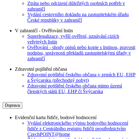
Ztráta nebo odcizení důležitých osobních potřeb v
zahraničí
Vydání cestovního dokladu na zastupitelském úřadu
České republiky v zahraničí
V zahraničí - Ověřování listin
Superlegalizace, vyšší ověření, uznávání cizích
veřejných listin
Ověřování - shody opisů nebo kopie s listinou, pravosti
podpisu, správnosti překladů zastupitelskými úřady v
zahraničí
Zdravotní pojištění občana
Zdravotní pojištění českého občana v zemích EU, EHP
a Švýcarsku (přechodný pobyt)
Zdravotní pojištění českého občana mimo území
členských států EU, EHP či Švýcarska
Doprava
Evidenční karta řidiče, bodové hodnocení
Vydání elektronického výpisu bodového hodnocení
řidiče z Centrálního registru řidičů prostřednictvím
CzechPOINT@home