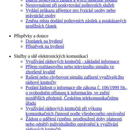
Nesrovnalosti při poskytování poštovních služeb
Vydání průkazu příjemce pro fyzické osoby nebo
právnické osoby
Změna místa dodání poštovních zásilek a poukázaných
peněžních částek
Příspěvky a dotace
Doplatek na bydlení
Příspěvek na bydlení
Služby a sítě elektronických komunikací
Využívání rádiových kmitočtů - základní informace
Příjem rozhlasového nebo televizního signálu ve
zhoršené kvalitě
Rušení nebo chybovost signálu zařízení využívajícího
rádiové kmitočty
Podání žádosti o informace dle zákona č. 106/1999 Sb.,
o svobodném přístupu k informacím, ve znění
pozdějších předpisů, Českému telekomunikačnímu
úřadu
Využívání rádiových kmitočtů při výkonu
komunikačních činností podle všeobecného oprávnění
Žádost o udělení (změnu, prodloužení doby platnosti
nebo odnětí) individuálního oprávnění k využívání
rádiových kmitočtů