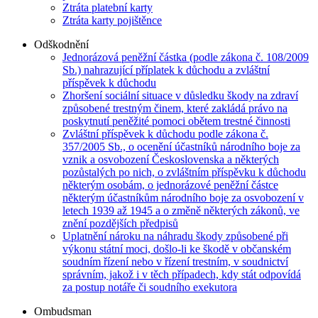
Ztráta platební karty
Ztráta karty pojištěnce
Odškodnění
Jednorázová peněžní částka (podle zákona č. 108/2009
Sb.) nahrazující příplatek k důchodu a zvláštní
příspěvek k důchodu
Zhoršení sociální situace v důsledku škody na zdraví
způsobené trestným činem, které zakládá právo na
poskytnutí peněžité pomoci obětem trestné činnosti
Zvláštní příspěvek k důchodu podle zákona č.
357/2005 Sb., o ocenění účastníků národního boje za
vznik a osvobození Československa a některých
pozůstalých po nich, o zvláštním příspěvku k důchodu
některým osobám, o jednorázové peněžní částce
některým účastníkům národního boje za osvobození v
letech 1939 až 1945 a o změně některých zákonů, ve
znění pozdějších předpisů
Uplatnění nároku na náhradu škody způsobené při
výkonu státní moci, došlo-li ke škodě v občanském
soudním řízení nebo v řízení trestním, v soudnictví
správním, jakož i v těch případech, kdy stát odpovídá
za postup notáře či soudního exekutora
Ombudsman