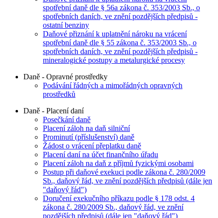
spotřební daně dle § 56a zákona č. 353/2003 Sb., o
spotřebních daních, ve znění pozdějších předpisů -
ostatní benziny
Daňové přiznání k uplatnění nároku na vrácení
spotřební daně dle § 55 zákona č. 353/2003 Sb., o
spotřebních daních, ve znění pozdějších předpisů -
mineralogické postupy a metalurgické procesy
Daně - Opravné prostředky
Podávání řádných a mimořádných opravných
prostředků
Daně - Placení daní
Posečkání daně
Placení záloh na daň silniční
Prominutí (příslušenství) daně
Žádost o vrácení přeplatku daně
Placení daní na účet finančního úřadu
Placení záloh na daň z příjmů fyzickými osobami
Postup při daňové exekuci podle zákona č. 280/2009
Sb., daňový řád, ve znění pozdějších předpisů (dále jen
"daňový řád")
Doručení exekučního příkazu podle § 178 odst. 4
zákona č. 280/2009 Sb., daňový řád, ve znění
pozdějších předpisů (dále jen "daňový řád")