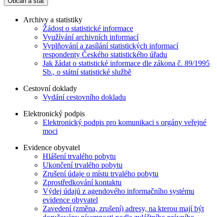
Občan a stát
Archivy a statistiky
Žádost o statistické informace
Využívání archivních informací
Vyplňování a zasílání statistických informací
respondenty Českého statistického úřadu
Jak žádat o statistické informace dle zákona č. 89/1995
Sb., o státní statistické službě
Cestovní doklady
Vydání cestovního dokladu
Elektronický podpis
Elektronický podpis pro komunikaci s orgány veřejné
moci
Evidence obyvatel
Hlášení trvalého pobytu
Ukončení trvalého pobytu
Zrušení údaje o místu trvalého pobytu
Zprostředkování kontaktu
Výdej údajů z agendového informačního systému
evidence obyvatel
Zavedení (změna, zrušení) adresy, na kterou mají být