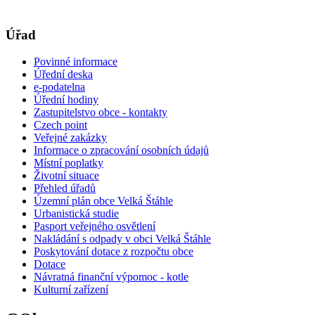
Úřad
Povinné informace
Úřední deska
e-podatelna
Úřední hodiny
Zastupitelstvo obce - kontakty
Czech point
Veřejné zakázky
Informace o zpracování osobních údajů
Místní poplatky
Životní situace
Přehled úřadů
Územní plán obce Velká Štáhle
Urbanistická studie
Pasport veřejného osvětlení
Nakládání s odpady v obci Velká Štáhle
Poskytování dotace z rozpočtu obce
Dotace
Návratná finanční výpomoc - kotle
Kulturní zařízení