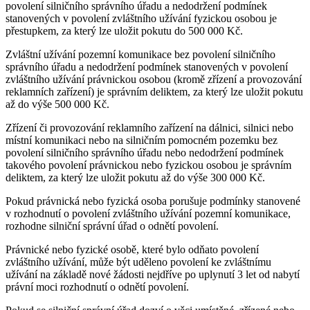
povolení silničního správního úřadu a nedodržení podmínek
stanovených v povolení zvláštního užívání fyzickou osobou je
přestupkem, za který lze uložit pokutu do 500 000 Kč.
Zvláštní užívání pozemní komunikace bez povolení silničního
správního úřadu a nedodržení podmínek stanovených v povolení
zvláštního užívání právnickou osobou (kromě zřízení a provozování
reklamních zařízení) je správním deliktem, za který lze uložit pokutu
až do výše 500 000 Kč.
Zřízení či provozování reklamního zařízení na dálnici, silnici nebo
místní komunikaci nebo na silničním pomocném pozemku bez
povolení silničního správního úřadu nebo nedodržení podmínek
takového povolení právnickou nebo fyzickou osobou je správním
deliktem, za který lze uložit pokutu až do výše 300 000 Kč.
Pokud právnická nebo fyzická osoba porušuje podmínky stanovené
v rozhodnutí o povolení zvláštního užívání pozemní komunikace,
rozhodne silniční správní úřad o odnětí povolení.
Právnické nebo fyzické osobě, které bylo odňato povolení
zvláštního užívání, může být uděleno povolení ke zvláštnímu
užívání na základě nové žádosti nejdříve po uplynutí 3 let od nabytí
právní moci rozhodnutí o odnětí povolení.