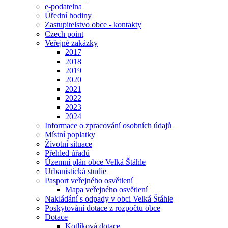
e-podatelna
Úřední hodiny
Zastupitelstvo obce - kontakty
Czech point
Veřejné zakázky
2017
2018
2019
2020
2021
2022
2023
2024
Informace o zpracování osobních údajů
Místní poplatky
Životní situace
Přehled úřadů
Územní plán obce Velká Štáhle
Urbanistická studie
Pasport veřejného osvětlení
Mapa veřejného osvětlení
Nakládání s odpady v obci Velká Štáhle
Poskytování dotace z rozpočtu obce
Dotace
Kotlíková dotace