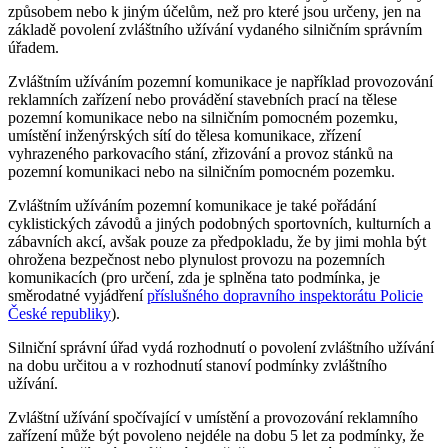
způsobem nebo k jiným účelům, než pro které jsou určeny, jen na
základě povolení zvláštního užívání vydaného silničním správním
úřadem.
Zvláštním užíváním pozemní komunikace je například provozování
reklamních zařízení nebo provádění stavebních prací na tělese
pozemní komunikace nebo na silničním pomocném pozemku,
umístění inženýrských sítí do tělesa komunikace, zřízení
vyhrazeného parkovacího stání, zřizování a provoz stánků na
pozemní komunikaci nebo na silničním pomocném pozemku.
Zvláštním užíváním pozemní komunikace je také pořádání
cyklistických závodů a jiných podobných sportovních, kulturních a
zábavních akcí, avšak pouze za předpokladu, že by jimi mohla být
ohrožena bezpečnost nebo plynulost provozu na pozemních
komunikacích (pro určení, zda je splněna tato podmínka, je
směrodatné vyjádření
příslušného dopravního inspektorátu Policie
České republiky
).
Silniční správní úřad vydá rozhodnutí o povolení zvláštního užívání
na dobu určitou a v rozhodnutí stanoví podmínky zvláštního
užívání.
Zvláštní užívání spočívající v umístění a provozování reklamního
zařízení může být povoleno nejdéle na dobu 5 let za podmínky, že