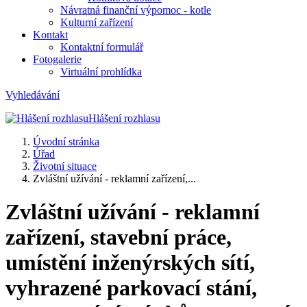
Návratná finanční výpomoc - kotle
Kulturní zařízení
Kontakt
Kontaktní formulář
Fotogalerie
Virtuální prohlídka
Vyhledávání
Hlášení rozhlasu
Úvodní stránka
Úřad
Životní situace
Zvláštní užívání - reklamní zařízení,...
Zvláštní užívání - reklamní
zařízení, stavební práce,
umístění inženýrských sítí,
vyhrazené parkovací stání,