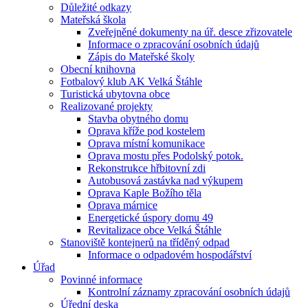
Důležité odkazy
Mateřská škola
Zveřejněné dokumenty na úř. desce zřizovatele
Informace o zpracování osobních údajů
Zápis do Mateřské školy
Obecní knihovna
Fotbalový klub AK Velká Štáhle
Turistická ubytovna obce
Realizované projekty
Stavba obytného domu
Oprava kříže pod kostelem
Oprava místní komunikace
Oprava mostu přes Podolský potok.
Rekonstrukce hřbitovní zdi
Autobusová zastávka nad výkupem
Oprava Kaple Božího těla
Oprava márnice
Energetické úspory domu 49
Revitalizace obce Velká Štáhle
Stanoviště kontejnerů na tříděný odpad
Informace o odpadovém hospodářství
Úřad
Povinné informace
Kontrolní záznamy zpracování osobních údajů
Úřední deska