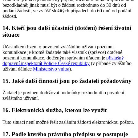
bezodkladně; jinak musí být o žádosti rozhodnuto do 30 dnů od
podání žádosti, ve zvlášť složitých případech do 60 dnů od podání
žádosti.
14. Kteří jsou další účastníci (dotčení) řešení životní
situace
Účastníkem řízení o povolení zvláštního užívání pozemní
komunikace je kromě žadatele také vlastník (správce) dotčené
pozemní komunikace, dotčeným správním úřadem je
příslušný
dopravní inspektorát Policie České republiky
(v případě zvláštního
užívání dálnice
Ministerstvo vnitra
).
15. Jaké další činnosti jsou po žadateli požadovány
Žadatel je povinen dodržovat podmínky rozhodnutí o povolení
zvláštního užívání.
16. Elektronická služba, kterou lze využít
Tuto situaci není možné řešit zasláním žádosti elektronickou poštou.
17. Podle kterého právního předpisu se postupuje