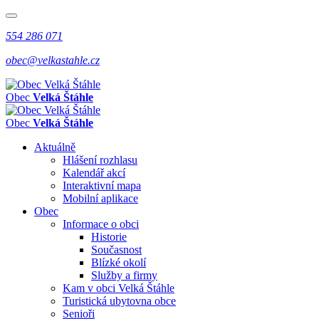
554 286 071
obec@velkastahle.cz
Obec
Velká Štáhle
Obec
Velká Štáhle
Aktuálně
Hlášení rozhlasu
Kalendář akcí
Interaktivní mapa
Mobilní aplikace
Obec
Informace o obci
Historie
Současnost
Blízké okolí
Služby a firmy
Kam v obci Velká Štáhle
Turistická ubytovna obce
Senioři