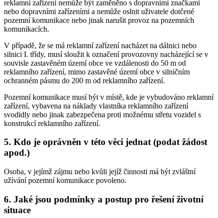
reklamní zařízení nemůže být zaměněno s dopravními značkami
nebo dopravními zařízeními a nemůže oslnit uživatele dotčené
pozemní komunikace nebo jinak narušit provoz na pozemních
komunikacích.
V případě, že se má reklamní zařízení nacházet na dálnici nebo
silnici I. třídy, musí sloužit k označení provozovny nacházející se v
souvisle zastavěném území obce ve vzdálenosti do 50 m od
reklamního zařízení, mimo zastavěné území obce v silničním
ochranném pásmu do 200 m od reklamního zařízení.
Pozemní komunikace musí být v místě, kde je vybudováno reklamní
zařízení, vybavena na náklady vlastníka reklamního zařízení
svodidly nebo jinak zabezpečena proti možnému střetu vozidel s
konstrukcí reklamního zařízení.
5. Kdo je oprávněn v této věci jednat (podat žádost
apod.)
Osoba, v jejímž zájmu nebo kvůli jejíž činnosti má být zvláštní
užívání pozemní komunikace povoleno.
6. Jaké jsou podmínky a postup pro řešení životní
situace