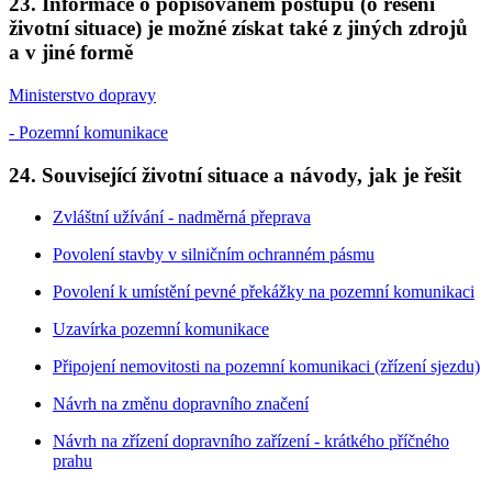
23. Informace o popisovaném postupu (o řešení
životní situace) je možné získat také z jiných zdrojů
a v jiné formě
Ministerstvo dopravy
- Pozemní komunikace
24. Související životní situace a návody, jak je řešit
Zvláštní užívání - nadměrná přeprava
Povolení stavby v silničním ochranném pásmu
Povolení k umístění pevné překážky na pozemní komunikaci
Uzavírka pozemní komunikace
Připojení nemovitosti na pozemní komunikaci (zřízení sjezdu)
Návrh na změnu dopravního značení
Návrh na zřízení dopravního zařízení - krátkého příčného
prahu