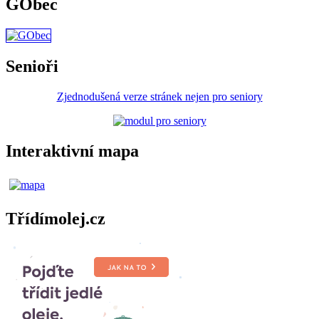
GObec
Senioři
Zjednodušená verze stránek nejen pro seniory
Interaktivní mapa
Třídímolej.cz