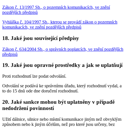
Zákon č. 13/1997 Sb., o pozemních komunikacích, ve znění
pozdějších předpisů
Vyhláška č. 104/1997 Sb., kterou se provádí zákon o pozemních
komunikacích, ve znění pozdějších předpisů
18. Jaké jsou související předpisy
Zákon č. 634/2004 Sb., o správních poplatcích, ve znění pozdějších
předpisů
19. Jaké jsou opravné prostředky a jak se uplatňují
Proti rozhodnutí lze podat odvolání.
Odvolání se podává ke správnímu úřadu, který rozhodnutí vydal, a
to do 15 dnů ode dne doručení rozhodnutí.
20. Jaké sankce mohou být uplatněny v případě
nedodržení povinností
Užití dálnice, silnice nebo místní komunikace jiným než obvyklým
způsobem nebo k jiným účelům, než pro které jsou určeny, bez