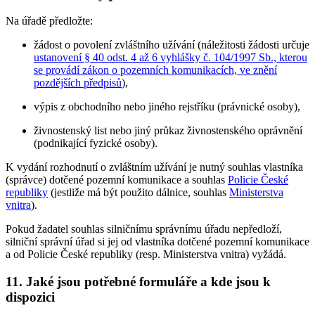
Na úřadě předložte:
žádost o povolení zvláštního užívání (náležitosti žádosti určuje
ustanovení § 40 odst. 4 až 6 vyhlášky č. 104/1997 Sb., kterou
se provádí zákon o pozemních komunikacích, ve znění
pozdějších předpisů
),
výpis z obchodního nebo jiného rejstříku (právnické osoby),
živnostenský list nebo jiný průkaz živnostenského oprávnění
(podnikající fyzické osoby).
K vydání rozhodnutí o zvláštním užívání je nutný souhlas vlastníka
(správce) dotčené pozemní komunikace a souhlas
Policie České
republiky
(jestliže má být použito dálnice, souhlas
Ministerstva
vnitra
).
Pokud žadatel souhlas silničnímu správnímu úřadu nepředloží,
silniční správní úřad si jej od vlastníka dotčené pozemní komunikace
a od Policie České republiky (resp. Ministerstva vnitra) vyžádá.
11. Jaké jsou potřebné formuláře a kde jsou k
dispozici