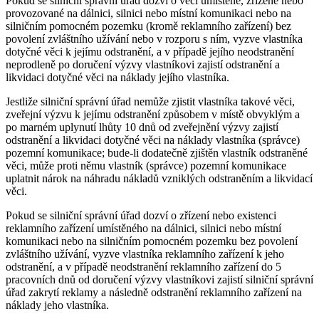
Pokud se silniční správní úřad dozví o věci umístěné, zřízené nebo
provozované na dálnici, silnici nebo místní komunikaci nebo na
silničním pomocném pozemku (kromě reklamního zařízení) bez
povolení zvláštního užívání nebo v rozporu s ním, vyzve vlastníka
dotyčné věci k jejímu odstranění, a v případě jejího neodstranění
neprodleně po doručení výzvy vlastníkovi zajistí odstranění a
likvidaci dotyčné věci na náklady jejího vlastníka.
Jestliže silniční správní úřad nemůže zjistit vlastníka takové věci,
zveřejní výzvu k jejímu odstranění způsobem v místě obvyklým a
po marném uplynutí lhůty 10 dnů od zveřejnění výzvy zajistí
odstranění a likvidaci dotyčné věci na náklady vlastníka (správce)
pozemní komunikace; bude-li dodatečně zjištěn vlastník odstraněné
věci, může proti němu vlastník (správce) pozemní komunikace
uplatnit nárok na náhradu nákladů vzniklých odstraněním a likvidací
věci.
Pokud se silniční správní úřad dozví o zřízení nebo existenci
reklamního zařízení umístěného na dálnici, silnici nebo místní
komunikaci nebo na silničním pomocném pozemku bez povolení
zvláštního užívání, vyzve vlastníka reklamního zařízení k jeho
odstranění, a v případě neodstranění reklamního zařízení do 5
pracovních dnů od doručení výzvy vlastníkovi zajistí silniční správní
úřad zakrytí reklamy a následně odstranění reklamního zařízení na
náklady jeho vlastníka.