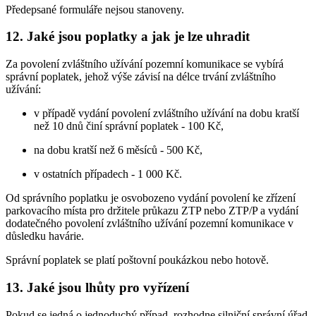
Předepsané formuláře nejsou stanoveny.
12. Jaké jsou poplatky a jak je lze uhradit
Za povolení zvláštního užívání pozemní komunikace se vybírá
správní poplatek, jehož výše závisí na délce trvání zvláštního
užívání:
v případě vydání povolení zvláštního užívání na dobu kratší
než 10 dnů činí správní poplatek - 100 Kč,
na dobu kratší než 6 měsíců - 500 Kč,
v ostatních případech - 1 000 Kč.
Od správního poplatku je osvobozeno vydání povolení ke zřízení
parkovacího místa pro držitele průkazu ZTP nebo ZTP/P a vydání
dodatečného povolení zvláštního užívání pozemní komunikace v
důsledku havárie.
Správní poplatek se platí poštovní poukázkou nebo hotově.
13. Jaké jsou lhůty pro vyřízení
Pokud se jedná o jednoduchý případ, rozhodne silniční správní úřad