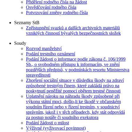
Přidělení rodného čísla na žádost
Osvědčování rodného čísla
Potvrzování změny rodného čísla
Seznamy StB
Zpřístupnění svazků a dalších archivních materiálů
vzniklých činností bývalých bezpečnostních složek
Soudy
Rozvod manželství
Podání trestního oznámení
Podání žádosti o informace podle zákona č. 106/1999
Sb., o svobodném přístupu k informacím, ve znění
pozdějších předpisů, v podmínkách resortu Ministerstva
spravedlnosti
Zhoršení sociální situace v důsledku škody na zdraví
způsobené trestným činem, které zakládá právo na
poskytnutí peněžité pomoci obětem trestné činnosti
Uplatnění nároku na náhradu škody způsobené při
výkonu státní moci, došlo-li ke škodě v občanském
soudním řízení nebo v řízení trestním, v soudnictví
správním, jakož i v těch případech, kdy stát odpovídá
za postup notáře či soudního exekutora
Podání žádosti o milost
Výživné (vyživovací povinnost)