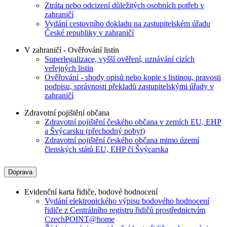
Ztráta nebo odcizení důležitých osobních potřeb v
zahraničí
Vydání cestovního dokladu na zastupitelském úřadu
České republiky v zahraničí
V zahraničí - Ověřování listin
Superlegalizace, vyšší ověření, uznávání cizích
veřejných listin
Ověřování - shody opisů nebo kopie s listinou, pravosti
podpisu, správnosti překladů zastupitelskými úřady v
zahraničí
Zdravotní pojištění občana
Zdravotní pojištění českého občana v zemích EU, EHP
a Švýcarsku (přechodný pobyt)
Zdravotní pojištění českého občana mimo území
členských států EU, EHP či Švýcarska
Doprava
Evidenční karta řidiče, bodové hodnocení
Vydání elektronického výpisu bodového hodnocení
řidiče z Centrálního registru řidičů prostřednictvím
CzechPOINT@home