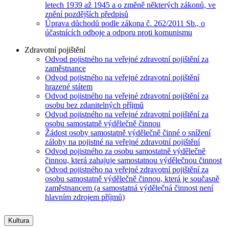
letech 1939 až 1945 a o změně některých zákonů, ve
znění pozdějších předpisů
Úprava důchodů podle zákona č. 262/2011 Sb., o
účastnících odboje a odporu proti komunismu
Zdravotní pojištění
Odvod pojistného na veřejné zdravotní pojištění za
zaměstnance
Odvod pojistného na veřejné zdravotní pojištění
hrazené státem
Odvod pojistného na veřejné zdravotní pojištění za
osobu bez zdanitelných příjmů
Odvod pojistného na veřejné zdravotní pojištění za
osobu samostatně výdělečně činnou
Žádost osoby samostatně výdělečně činné o snížení
zálohy na pojistné na veřejné zdravotní pojištění
Odvod pojistného za osobu samostatně výdělečně
činnou, která zahajuje samostatnou výdělečnou činnost
Odvod pojistného na veřejné zdravotní pojištění za
osobu samostatně výdělečně činnou, která je současně
zaměstnancem (a samostatná výdělečná činnost není
hlavním zdrojem příjmů)
Kultura