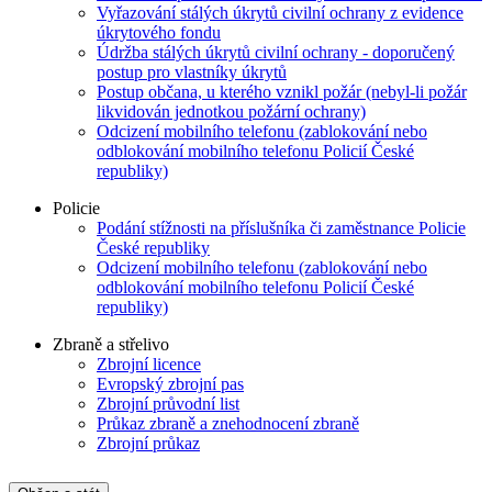
Vyřazování stálých úkrytů civilní ochrany z evidence
úkrytového fondu
Údržba stálých úkrytů civilní ochrany - doporučený
postup pro vlastníky úkrytů
Postup občana, u kterého vznikl požár (nebyl-li požár
likvidován jednotkou požární ochrany)
Odcizení mobilního telefonu (zablokování nebo
odblokování mobilního telefonu Policií České
republiky)
Policie
Podání stížnosti na příslušníka či zaměstnance Policie
České republiky
Odcizení mobilního telefonu (zablokování nebo
odblokování mobilního telefonu Policií České
republiky)
Zbraně a střelivo
Zbrojní licence
Evropský zbrojní pas
Zbrojní průvodní list
Průkaz zbraně a znehodnocení zbraně
Zbrojní průkaz