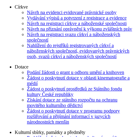
Církve
Návrh na evidenci evidované právnické osoby
Vydávání výpisů a potvrzení z registrace a evidence
Návrh na registraci církve a náboženské společnosti
Návrh na přiznání oprávnění k výkonu zvláštních práv
Návrh na registraci svazu církví a náboženských
společností
Nahlížení do rejstříků registrovaných církví a
náboženských společností, evidovaných právnických
osob, svazů církví a náboženských společností
Dotace
Podání žádosti o grant u odboru umění a knihoven
Žádost o poskytnutí dotace v oblasti kinematografie a
médií
Žádost o poskytnutí prostředků ze Státního fondu
kultury České republiky
Získání dotace ze státního rozpočtu na ochranu
movitého kulturního dědictví
Žádost o poskytnutí dotace v programu podpory
rozšiřování a přijímání informací v jazycích
národnostních menšin
Kulturní sbírky, památky a předměty