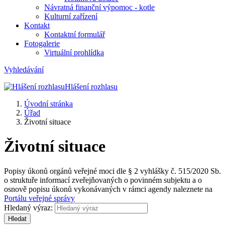
Návratná finanční výpomoc - kotle
Kulturní zařízení
Kontakt
Kontaktní formulář
Fotogalerie
Virtuální prohlídka
Vyhledávání
Hlášení rozhlasu
Úvodní stránka
Úřad
Životní situace
Životní situace
Popisy úkonů orgánů veřejné moci dle § 2 vyhlášky č. 515/2020 Sb.
o struktuře informací zveřejňovaných o povinném subjektu a o
osnově popisu úkonů vykonávaných v rámci agendy naleznete na
Portálu veřejné správy
Hledaný výraz:
Hledat