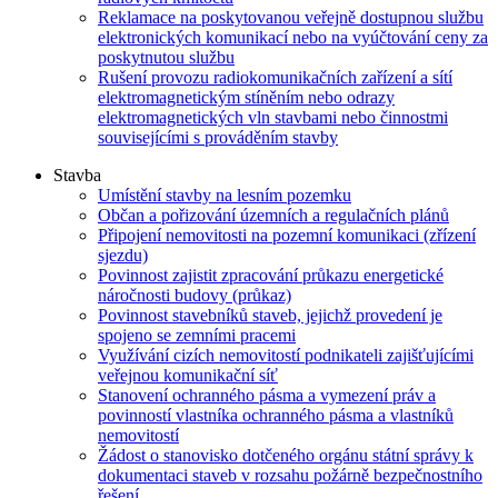
Reklamace na poskytovanou veřejně dostupnou službu
elektronických komunikací nebo na vyúčtování ceny za
poskytnutou službu
Rušení provozu radiokomunikačních zařízení a sítí
elektromagnetickým stíněním nebo odrazy
elektromagnetických vln stavbami nebo činnostmi
souvisejícími s prováděním stavby
Stavba
Umístění stavby na lesním pozemku
Občan a pořizování územních a regulačních plánů
Připojení nemovitosti na pozemní komunikaci (zřízení
sjezdu)
Povinnost zajistit zpracování průkazu energetické
náročnosti budovy (průkaz)
Povinnost stavebníků staveb, jejichž provedení je
spojeno se zemními pracemi
Využívání cizích nemovitostí podnikateli zajišťujícími
veřejnou komunikační síť
Stanovení ochranného pásma a vymezení práv a
povinností vlastníka ochranného pásma a vlastníků
nemovitostí
Žádost o stanovisko dotčeného orgánu státní správy k
dokumentaci staveb v rozsahu požárně bezpečnostního
řešení