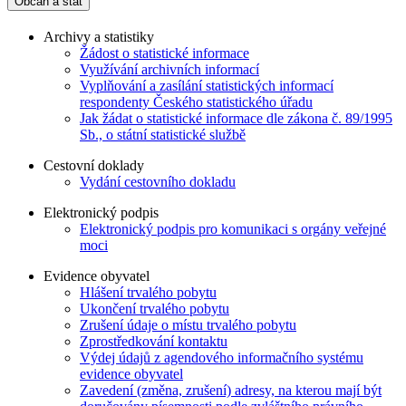
Občan a stát
Archivy a statistiky
Žádost o statistické informace
Využívání archivních informací
Vyplňování a zasílání statistických informací
respondenty Českého statistického úřadu
Jak žádat o statistické informace dle zákona č. 89/1995
Sb., o státní statistické službě
Cestovní doklady
Vydání cestovního dokladu
Elektronický podpis
Elektronický podpis pro komunikaci s orgány veřejné
moci
Evidence obyvatel
Hlášení trvalého pobytu
Ukončení trvalého pobytu
Zrušení údaje o místu trvalého pobytu
Zprostředkování kontaktu
Výdej údajů z agendového informačního systému
evidence obyvatel
Zavedení (změna, zrušení) adresy, na kterou mají být