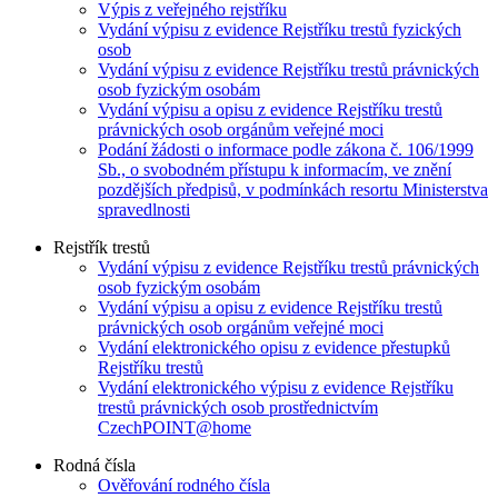
Výpis z veřejného rejstříku
Vydání výpisu z evidence Rejstříku trestů fyzických
osob
Vydání výpisu z evidence Rejstříku trestů právnických
osob fyzickým osobám
Vydání výpisu a opisu z evidence Rejstříku trestů
právnických osob orgánům veřejné moci
Podání žádosti o informace podle zákona č. 106/1999
Sb., o svobodném přístupu k informacím, ve znění
pozdějších předpisů, v podmínkách resortu Ministerstva
spravedlnosti
Rejstřík trestů
Vydání výpisu z evidence Rejstříku trestů právnických
osob fyzickým osobám
Vydání výpisu a opisu z evidence Rejstříku trestů
právnických osob orgánům veřejné moci
Vydání elektronického opisu z evidence přestupků
Rejstříku trestů
Vydání elektronického výpisu z evidence Rejstříku
trestů právnických osob prostřednictvím
CzechPOINT@home
Rodná čísla
Ověřování rodného čísla