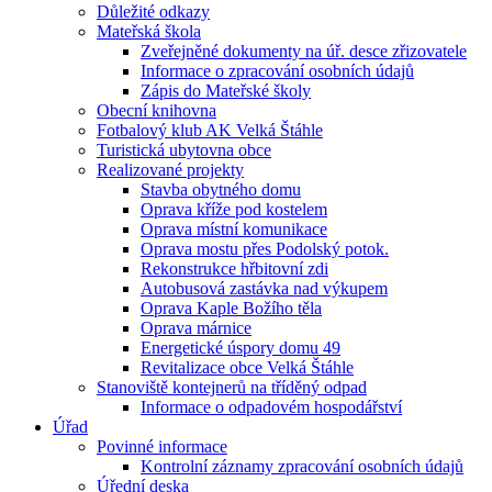
Důležité odkazy
Mateřská škola
Zveřejněné dokumenty na úř. desce zřizovatele
Informace o zpracování osobních údajů
Zápis do Mateřské školy
Obecní knihovna
Fotbalový klub AK Velká Štáhle
Turistická ubytovna obce
Realizované projekty
Stavba obytného domu
Oprava kříže pod kostelem
Oprava místní komunikace
Oprava mostu přes Podolský potok.
Rekonstrukce hřbitovní zdi
Autobusová zastávka nad výkupem
Oprava Kaple Božího těla
Oprava márnice
Energetické úspory domu 49
Revitalizace obce Velká Štáhle
Stanoviště kontejnerů na tříděný odpad
Informace o odpadovém hospodářství
Úřad
Povinné informace
Kontrolní záznamy zpracování osobních údajů
Úřední deska