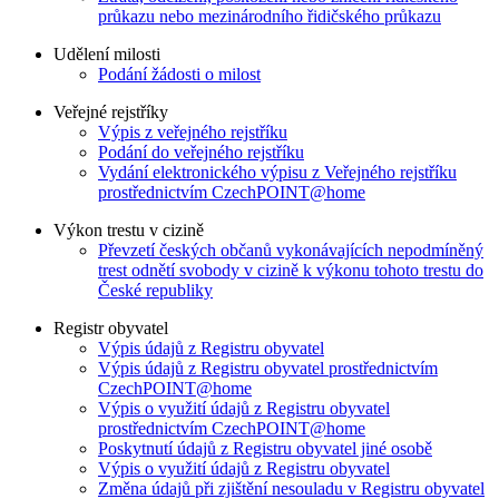
průkazu nebo mezinárodního řidičského průkazu
Udělení milosti
Podání žádosti o milost
Veřejné rejstříky
Výpis z veřejného rejstříku
Podání do veřejného rejstříku
Vydání elektronického výpisu z Veřejného rejstříku
prostřednictvím CzechPOINT@home
Výkon trestu v cizině
Převzetí českých občanů vykonávajících nepodmíněný
trest odnětí svobody v cizině k výkonu tohoto trestu do
České republiky
Registr obyvatel
Výpis údajů z Registru obyvatel
Výpis údajů z Registru obyvatel prostřednictvím
CzechPOINT@home
Výpis o využití údajů z Registru obyvatel
prostřednictvím CzechPOINT@home
Poskytnutí údajů z Registru obyvatel jiné osobě
Výpis o využití údajů z Registru obyvatel
Změna údajů při zjištění nesouladu v Registru obyvatel