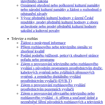
stavebního zákona
Oznámení ohrožení nebo poškození kulturní památky
nebo národní kulturní památky a žádost o rozhodnutí o
odstranění závady
Vývoz předmětů kulturní hodnoty z území České
republiky, prodej předmětů kulturní hodnoty z oboru
archeologie nebo prodej předmětů kulturní hodnoty
sakrální a kultovní povahy
Televize a rozhlas
Žádost o poskytnutí informace
Příjem rozhlasového nebo televizního signálu ve
zhoršené kvalitě
Podání podnětu (stížnosti, petice) k obsahové stránce
pořadu nebo programu
Zájem o provozování televizního nebo rozhlasového
vysílání s původním programem prostřednictvím družic,
kabelových systémů nebo zvláštních přenosových
systémů, a zemského digitálního vysílání
prostřednictvím vysílačů (DVB-T)
Zájem o provozování rozhlasového vysílání
prostřednictvím pozemních vysílačů
Zájem o provozování převzatého televizního nebo
rozhlasového vysílání - tj. příjem a současné úplné a
nezměněné šíření původních rozhlasových a televizních