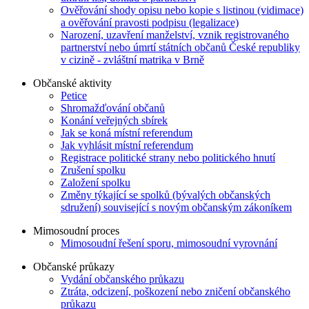
Ověřování shody opisu nebo kopie s listinou (vidimace)
a ověřování pravosti podpisu (legalizace)
Narození, uzavření manželství, vznik registrovaného
partnerství nebo úmrtí státních občanů České republiky
v cizině - zvláštní matrika v Brně
Občanské aktivity
Petice
Shromažďování občanů
Konání veřejných sbírek
Jak se koná místní referendum
Jak vyhlásit místní referendum
Registrace politické strany nebo politického hnutí
Zrušení spolku
Založení spolku
Změny týkající se spolků (bývalých občanských
sdružení) související s novým občanským zákoníkem
Mimosoudní proces
Mimosoudní řešení sporu, mimosoudní vyrovnání
Občanské průkazy
Vydání občanského průkazu
Ztráta, odcizení, poškození nebo zničení občanského
průkazu