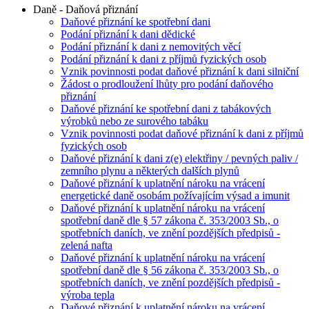
Daně - Daňová přiznání
Daňové přiznání ke spotřební dani
Podání přiznání k dani dědické
Podání přiznání k dani z nemovitých věcí
Podání přiznání k dani z příjmů fyzických osob
Vznik povinnosti podat daňové přiznání k dani silniční
Žádost o prodloužení lhůty pro podání daňového
přiznání
Daňové přiznání ke spotřební dani z tabákových
výrobků nebo ze surového tabáku
Vznik povinnosti podat daňové přiznání k dani z příjmů
fyzických osob
Daňové přiznání k dani z(e) elektřiny / pevných paliv /
zemního plynu a některých dalších plynů
Daňové přiznání k uplatnění nároku na vrácení
energetické daně osobám požívajícím výsad a imunit
Daňové přiznání k uplatnění nároku na vrácení
spotřební daně dle § 57 zákona č. 353/2003 Sb., o
spotřebních daních, ve znění pozdějších předpisů -
zelená nafta
Daňové přiznání k uplatnění nároku na vrácení
spotřební daně dle § 56 zákona č. 353/2003 Sb., o
spotřebních daních, ve znění pozdějších předpisů -
výroba tepla
Daňové přiznání k uplatnění nároku na vrácení