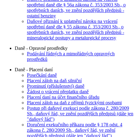
spotřební daně dle § 56a zákona č. 353/2003 Sb., o
spotřebních daních, ve znění pozdějších předpisů -
ostatní benziny
Daňové přiznání k uplatnění nároku na vrácení
spotřební daně dle § 55 zákona č. 353/2003 Sb., o
spotřebních daních, ve znění pozdějších předpisů -
mineralogické postupy a metalurgické procesy
Daně - Opravné prostředky
Podávání řádných a mimořádných opravných
prostředků
Daně - Placení daní
Posečkání daně
Placení záloh na daň silniční
Prominutí (příslušenství) daně
Žádost o vrácení přeplatku daně
Placení daní na účet finančního úřadu
Placení záloh na daň z příjmů fyzickými osobami
Postup při daňové exekuci podle zákona č. 280/2009
Sb., daňový řád, ve znění pozdějších předpisů (dále jen
"daňový řád")
Doručení exekučního příkazu podle § 178 odst. 4
zákona č. 280/2009 Sb., daňový řád, ve znění
pozdějších předpisů (dále jen "daňový řád")