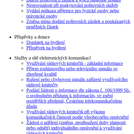
Nesrovnalosti při poskytování poštovních služeb
Vydání průkazu příjemce pro fyzické osoby nebo
právnické osoby
Změna místa dodání poštovních zásilek a poukázaných
peněžních částek
Příspěvky a dotace
Doplatek na bydlení
Příspěvek na bydlení
Služby a sítě elektronických komunikací
Využívání rádiových kmitočtů - základní informace
Příjem rozhlasového nebo televizního signálu ve
zhoršené kvalitě
Rušení nebo chybovost signálu zařízení využívajícího
rádiové kmitočty
Podání žádosti o informace dle zákona č. 106/1999 Sb.,
o svobodném přístupu k informacím, ve znění
pozdějších předpisů, Českému telekomunikačnímu
úřadu
Využívání rádiových kmitočtů při výkonu
komunikačních činností podle všeobecného oprávnění
Žádost o udělení (změnu, prodloužení doby platnosti
nebo odnětí) individuálního oprávnění k využívání
rádiových kmitočtů