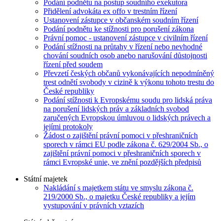
Podání podnětu na postup soudního exekutora
Přidělení advokáta ex offo v trestním řízení
Ustanovení zástupce v občanském soudním řízení
Podání podnětu ke stížnosti pro porušení zákona
Právní pomoc - ustanovení zástupce v civilním řízení
Podání stížnosti na průtahy v řízení nebo nevhodné
chování soudních osob anebo narušování důstojnosti
řízení před soudem
Převzetí českých občanů vykonávajících nepodmíněný
trest odnětí svobody v cizině k výkonu tohoto trestu do
České republiky
Podání stížnosti k Evropskému soudu pro lidská práva
na porušení lidských práv a základních svobod
zaručených Evropskou úmluvou o lidských právech a
jejími protokoly
Žádost o zajištění právní pomoci v přeshraničních
sporech v rámci EU podle zákona č. 629/2004 Sb., o
zajištění právní pomoci v přeshraničních sporech v
rámci Evropské unie, ve znění pozdějších předpisů
Státní majetek
Nakládání s majetkem státu ve smyslu zákona č.
219/2000 Sb., o majetku České republiky a jejím
vystupování v právních vztazích