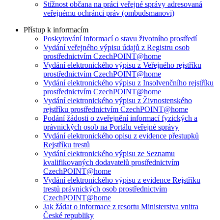
Stížnost občana na práci veřejné správy adresovaná
veřejnému ochránci práv (ombudsmanovi)
Přístup k informacím
Poskytování informací o stavu životního prostředí
Vydání veřejného výpisu údajů z Registru osob
prostřednictvím CzechPOINT@home
Vydání elektronického výpisu z Veřejného rejstříku
prostřednictvím CzechPOINT@home
Vydání elektronického výpisu z Insolvenčního rejstříku
prostřednictvím CzechPOINT@home
Vydání elektronického výpisu z Živnostenského
rejstříku prostřednictvím CzechPOINT@home
Podání žádosti o zveřejnění informací fyzických a
právnických osob na Portálu veřejné správy
Vydání elektronického opisu z evidence přestupků
Rejstříku trestů
Vydání elektronického výpisu ze Seznamu
kvalifikovaných dodavatelů prostřednictvím
CzechPOINT@home
Vydání elektronického výpisu z evidence Rejstříku
trestů právnických osob prostřednictvím
CzechPOINT@home
Jak žádat o informace z resortu Ministerstva vnitra
České republiky