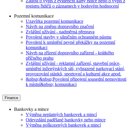
Žádost o výpis z evidenční karty řidiče nebo o výpis z
registru řidičů o záznamech v bodovém hodnocení
Pozemní komunikace
Uzavírka pozemní komunikace
Návrh na změnu dopravního značení
Zvláštní užívání - nadměrná přeprava
Povolení stavby v silničním ochranném pásmu
Povolení k umístění pevné překážky na pozemní
komunikaci
Návrh na zřízení dopravního zařízení - krátkého
příčného prahu
Zvláštní užívání - reklamní zařízení, stavební práce,
umístění inženýrských sítí, vyhrazené parkovací stání,
provozování stánků, sportovní a kulturní akce apod.
&nbsp;&nbsp;Povolení připojení sousední nemovitosti
k místní&nbsp; komunikaci
Finance
Bankovky a mince
Výměna neplatných bankovek a mincí
Odevzdání padělané bankovky nebo mince
Výměna poškozených bankovek a mincí