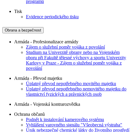
programů
Tisk
Evidence periodického tisku
Obrana a bezpečnost
Armáda - Profesionalizace armády
Zájem o služební poměr vojáka z povolání
Studium na Univerzitě obrany nebo na Vojenském
oboru při Fakultě tělesné výchovy a sportu Univerzity
Karlovy v Praze - Zájem o služební poměr vojáka z
povolání
Armáda - Převod majetku
Úplatný převod nepotřebného movitého majetku
Úplatný převod nepotřebného nemovitého majetku do
vlastnictví fyzických a právnických osob
Armáda - Vojenská kontrarozvědka
Ochrana občanů
Podnět k instalování kamerového systému
Vyhlášení varovného signálu "Všeobecná výstraha"
Únik nebezpečné chemické látky do životního prostředí