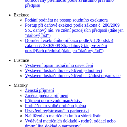
doručovány písemnosti podle zvláštního právního
předpisu
Exekuce
Podání podnětu na postup soudního exekutora
Postup při daňové exekuci podle zákona č. 280/2009
Sb., daňový řád, ve znění pozdějších předpisů (dále jen
"daňový řád")
Doručení exekučního příkazu podle § 178 odst. 4
zákona č. 280/2009 Sb., daňový řád, ve znění
pozdějších předpisů (dále jen "daňový řád")
Lustrace
Vystavení opisu lustračního osvědčení
Vystavení lustračního osvědčení jednotlivci
Vystavení lustračního osvědčení na žádost organizace
Matriky
Ženská příjmení
Změna jména a příjmení
Příjmení po rozvodu manželství
Prohlášení o volbě druhého jména
Uzavření registrovaného partnerství
Nahlížení do matričních knih a sbírek listin
Vydávání matričních dokladů - rodný, oddací nebo
úmrtní list, doklad o partnerství