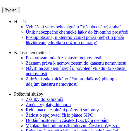
Bydlení
Hasiči
Vyhlášení varovného signálu "Všeobecná výstraha"
Únik nebezpečné chemické látky do životního prostředí
Postup občana, u kterého vznikl požár (nebyl-li požár
likvidován jednotkou požární ochrany)
Katastr nemovitostí
Poskytování údajů z katastru nemovitostí
Záznam práva k nemovitostem do katastru nemovitostí
Návrh na zahájení řízení o povolení vkladu do katastru
nemovitostí
Založení zákaznického účtu pro dálkový přístup k
údajům katastru nemovitostí
Poštovní služby
Zásilky do zahraničí
Změna výplaty důchodu
Reklamace nesplnění poštovní smlouvy
Žádost o spojovací číslo plátce SIPO
Dodání poštovních zásilek fyzickým osobám
Výplata důchodu prostřednictvím České pošty, s.p.
Balení poštovních zásilek a jejich následné podání