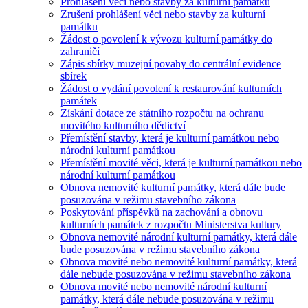
Prohlášení věci nebo stavby za kulturní památku
Zrušení prohlášení věci nebo stavby za kulturní
památku
Žádost o povolení k vývozu kulturní památky do
zahraničí
Zápis sbírky muzejní povahy do centrální evidence
sbírek
Žádost o vydání povolení k restaurování kulturních
památek
Získání dotace ze státního rozpočtu na ochranu
movitého kulturního dědictví
Přemístění stavby, která je kulturní památkou nebo
národní kulturní památkou
Přemístění movité věci, která je kulturní památkou nebo
národní kulturní památkou
Obnova nemovité kulturní památky, která dále bude
posuzována v režimu stavebního zákona
Poskytování příspěvků na zachování a obnovu
kulturních památek z rozpočtu Ministerstva kultury
Obnova nemovité národní kulturní památky, která dále
bude posuzována v režimu stavebního zákona
Obnova movité nebo nemovité kulturní památky, která
dále nebude posuzována v režimu stavebního zákona
Obnova movité nebo nemovité národní kulturní
památky, která dále nebude posuzována v režimu