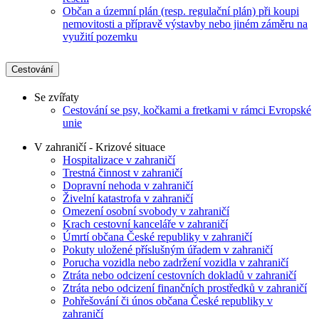
Občan a územní plán (resp. regulační plán) při koupi
nemovitosti a přípravě výstavby nebo jiném záměru na
využití pozemku
Cestování
Se zvířaty
Cestování se psy, kočkami a fretkami v rámci Evropské
unie
V zahraničí - Krizové situace
Hospitalizace v zahraničí
Trestná činnost v zahraničí
Dopravní nehoda v zahraničí
Živelní katastrofa v zahraničí
Omezení osobní svobody v zahraničí
Krach cestovní kanceláře v zahraničí
Úmrtí občana České republiky v zahraničí
Pokuty uložené příslušným úřadem v zahraničí
Porucha vozidla nebo zadržení vozidla v zahraničí
Ztráta nebo odcizení cestovních dokladů v zahraničí
Ztráta nebo odcizení finančních prostředků v zahraničí
Pohřešování či únos občana České republiky v
zahraničí