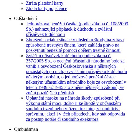
Ztráta platební karty
Ztráta karty pojištěnce
Odškodnění
Jednorázová peněžní částka (podle zákona č. 108/2009
Sb.) nahrazující příplatek k důchodu a zvláštní
příspěvek k důchodu
Zhoršení sociální situace v důsledku škody na zdraví
způsobené trestným činem, které zakládá právo na
poskytnutí peněžité pomoci obětem trestné činnosti
Zvláštní příspěvek k důchodu podle zákona č.
357/2005 Sb., o ocenění účastníků národního boje za
vznik a osvobození Československa a některých
pozůstalých po nich, o zvláštním příspěvku k důchodu
některým osobám, o jednorázové peněžní částce
některým účastníkům národního boje za osvobození v
letech 1939 až 1945 a o změně některých zákonů, ve
znění pozdějších předpisů
Uplatnění nároku na náhradu škody způsobené při
výkonu státní moci, došlo-li ke škodě v občanském
soudním řízení nebo v řízení trestním, v soudnictví
správním, jakož i v těch případech, kdy stát odpovídá
za postup notáře či soudního exekutora
Ombudsman