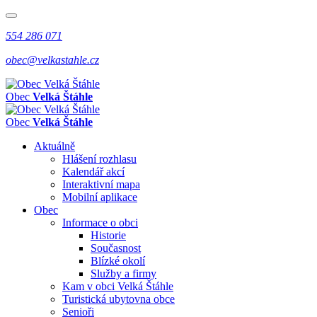
554 286 071
obec@velkastahle.cz
Obec
Velká Štáhle
Obec
Velká Štáhle
Aktuálně
Hlášení rozhlasu
Kalendář akcí
Interaktivní mapa
Mobilní aplikace
Obec
Informace o obci
Historie
Současnost
Blízké okolí
Služby a firmy
Kam v obci Velká Štáhle
Turistická ubytovna obce
Senioři