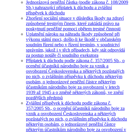
Jednorázová peněžní částka (podle zákona č. 108/2009
Sb.) nahrazující příplatek k důchodu a zvláštní
příspěvek k důchodu
Zhoršení sociální situace v důsledku škody na zdraví
způsobené trestným činem, které zakládá právo na
poskytnutí peněžité pomoci obětem trestné činnosti
Uplatnění nároku na náhradu škody způsobené při
výkonu státní moci, došlo-li ke škodě v občanském
soudním řízení nebo v řízení trestním, v soudnictví
správním, jakož i v těch případech, kdy stát odpovídá
za postup notáře či soudního exekutora
Příplatek k důchodu podle zákona č. 357/2005 Sb., o
ocenění účastníků národního boje za vznik a
osvobození Československa a některých pozůstalých
po nich, o zvláštním příspěvku k důchodu některým
osobám, o jednorázové peněžní částce některým
účastníkům národního boje za osvobození v letech
1939 až 1945 a o změně některých zákonů, ve znění
pozdějších předpisů
Zvláštní příspěvek k důchodu podle zákona č.
357/2005 Sb., o ocenění účastníků národního boje za
vznik a osvobození Československa a některých
pozůstalých po nich, o zvláštním příspěvku k důchodu
některým osobám, o jednorázové peněžní částce
některým účastníkům národního boje za osvobození v