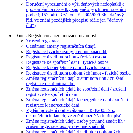
Doručení vyrozumění o výši daňových nedoplatků a
upozornění na následky spojené s jejich neuhrazením
podle § 153 odst. 3 zákona č. 280/2009 Sb., daňový
řád, ve znění pozdějších předpisů (dále jen "daňový
řád")
Daně - Registrační a oznamovací povinnost
Zrušení registrace
Oznámení změny registračních údajů
Registrace fyzické osoby povinné značit líh
Registrace distributora lihu - fyzická osoba
Registrace ke spotřební dani - fyzická osoba
Registrace k energetické dani - fyzická osoba
Registrace distributora pohonných hmot - fyzická osoba
Změna registračních údajů distributora lihu / zrušení
registrace distributora lihu
Změna registračních údajů ke spotřební dani / zrušení
registrace ke spotřební dani
Změna registračních údajů k energetické dani / zrušení
registrace k energetické dani
Vydání povolení podle zákona č. 353/2003 Sb.,
o spotřebních daních, ve znění pozdějších předpisů
Změna registračních údajů osoby povinné značit líh /
zrušení registrace osoby povinné značit líh
Změna registračních údajů distributora pohonných