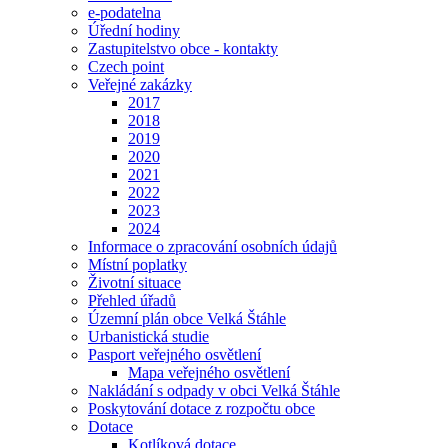
e-podatelna
Úřední hodiny
Zastupitelstvo obce - kontakty
Czech point
Veřejné zakázky
2017
2018
2019
2020
2021
2022
2023
2024
Informace o zpracování osobních údajů
Místní poplatky
Životní situace
Přehled úřadů
Územní plán obce Velká Štáhle
Urbanistická studie
Pasport veřejného osvětlení
Mapa veřejného osvětlení
Nakládání s odpady v obci Velká Štáhle
Poskytování dotace z rozpočtu obce
Dotace
Kotlíková dotace