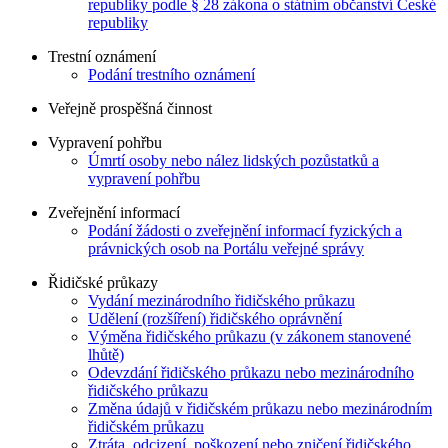
republiky podle § 28 zákona o státním občanství České
republiky
Trestní oznámení
Podání trestního oznámení
Veřejně prospěšná činnost
Vypravení pohřbu
Úmrtí osoby nebo nález lidských pozůstatků a
vypravení pohřbu
Zveřejnění informací
Podání žádosti o zveřejnění informací fyzických a
právnických osob na Portálu veřejné správy
Řidičské průkazy
Vydání mezinárodního řidičského průkazu
Udělení (rozšíření) řidičského oprávnění
Výměna řidičského průkazu (v zákonem stanovené
lhůtě)
Odevzdání řidičského průkazu nebo mezinárodního
řidičského průkazu
Změna údajů v řidičském průkazu nebo mezinárodním
řidičském průkazu
Ztráta, odcizení, poškození nebo zničení řidičského